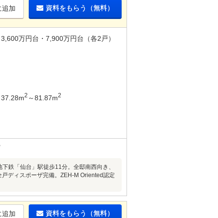
資料をもらう（無料）
に追加
3,600万円台・7,900万円台（各2戸）
2
2
37.28m
～81.87m
、地下鉄「仙台」駅徒歩11分。全邸南西向き、
スポーザ完備。ZEH-M Oriented認定
資料をもらう（無料）
に追加