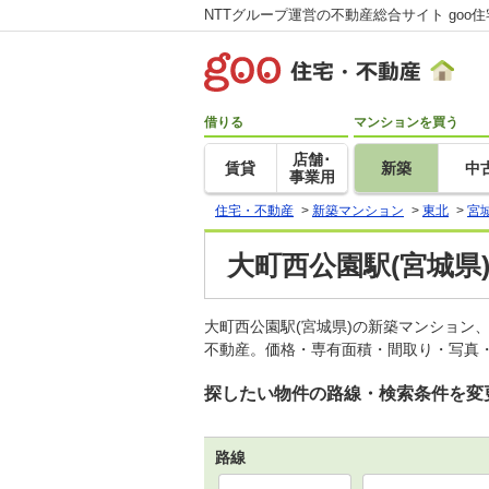
NTTグループ運営の不動産総合サイト goo
借りる
マンションを買う
店舗･
賃貸
新築
中
事業用
住宅・不動産
>
新築マンション
>
東北
>
宮
大町西公園駅(宮城県
大町西公園駅(宮城県)の新築マンション
不動産。価格・専有面積・間取り・写真・
探したい物件の路線・検索条件を変
路線