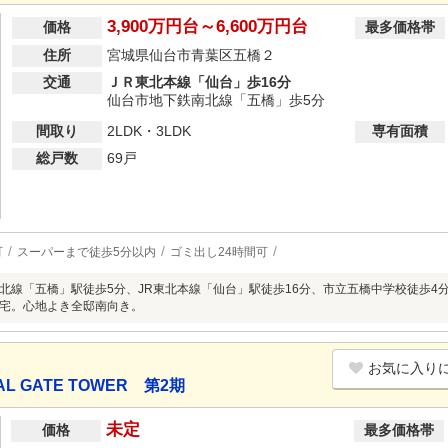
3,900万円台～6,600万円台
価格
最多価格帯
住所
宮城県仙台市青葉区五橋２
交通
ＪＲ東北本線「仙台」歩16分
仙台市地下鉄南北線「五橋」歩5分
間取り
2LDK・3LDK
専有面積
総戸数
69戸
可
スーパーまで徒歩5分以内
ゴミ出し24時間可
北線「五橋」駅徒歩5分、JR東北本線「仙台」駅徒歩16分、市立五橋中学校徒歩4分
宅。心地よき全邸南向き。
お気に入り
 GATE TOWER 第2期
未定
価格
最多価格帯