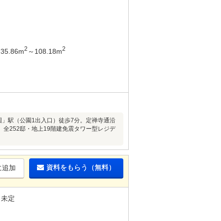
2
2
35.86m
～108.18m
園」駅（公園1出入口）徒歩7分。定禅寺通沿
全252邸・地上19階建免震タワー型レジデ
資料をもらう（無料）
に追加
未定