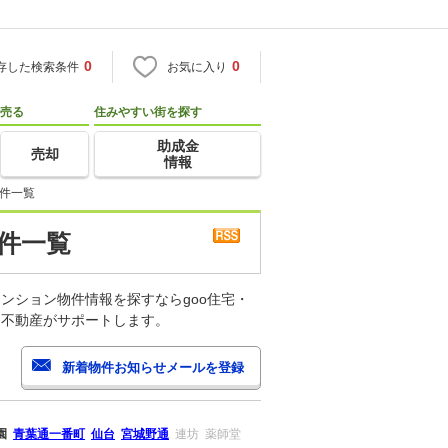
0
0
存した検索条件
お気に入り
売る
住みやすい街を探す
助成金
売却
情報
物件一覧
件一覧
ンション物件情報を探すならgoo住宅・
・不動産がサポートします。
園
青葉通一番町
仙台
宮城野通
連坊
薬師堂