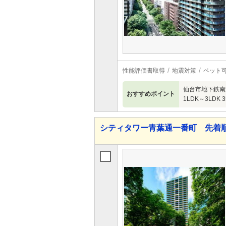
性能評価書取得
地震対策
ペット
仙台市地下鉄南
おすすめポイント
1LDK～3LDK 
シティタワー青葉通一番町 先着