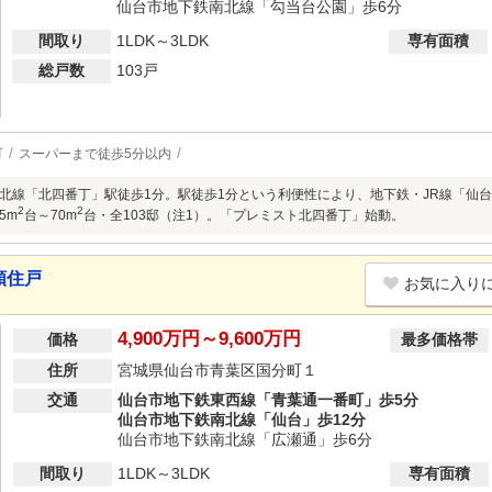
仙台市地下鉄南北線「勾当台公園」歩6分
間取り
1LDK～3LDK
専有面積
総戸数
103戸
可
スーパーまで徒歩5分以内
北線「北四番丁」駅徒歩1分。駅徒歩1分という利便性により、地下鉄・JR線「仙
2
2
35m
台～70m
台・全103邸（注1）。「プレミスト北四番丁」始動。
順住戸
お気に入り
4,900万円～9,600万円
価格
最多価格帯
住所
宮城県仙台市青葉区国分町１
交通
仙台市地下鉄東西線「青葉通一番町」歩5分
仙台市地下鉄南北線「仙台」歩12分
仙台市地下鉄南北線「広瀬通」歩6分
間取り
1LDK～3LDK
専有面積