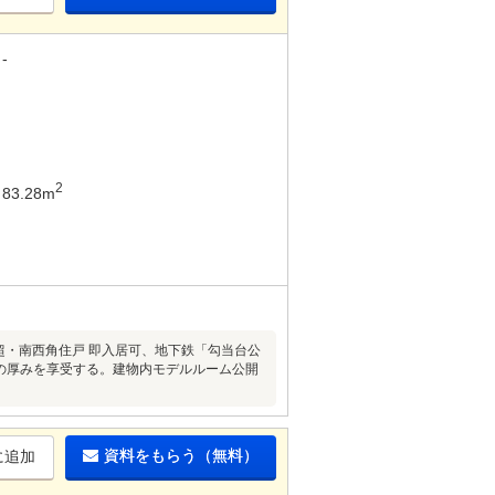
-
2
83.28m
超・南西角住戸 即入居可、地下鉄「勾当台公
緑の厚みを享受する。建物内モデルルーム公開
資料をもらう（無料）
に追加