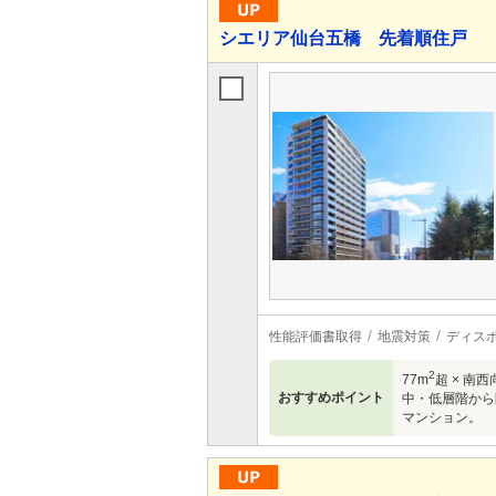
シエリア仙台五橋 先着順住戸
性能評価書取得
地震対策
ディス
2
77m
超 × 南
おすすめポイント
中・低層階から
マンション。