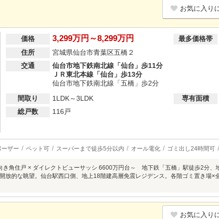
お気に入り
3,299万円～8,299万円
価格
最多価格帯
住所
宮城県仙台市青葉区五橋２
交通
仙台市地下鉄南北線「仙台」歩11分
ＪＲ東北本線「仙台」歩13分
仙台市地下鉄南北線「五橋」歩2分
間取り
1LDK～3LDK
専有面積
総戸数
116戸
ポーザー
ペット可
スーパーまで徒歩5分以内
オール電化
ゴミ出し24時間可
西向き角住戸 × ダイレクトビューサッシ 6600万円台～ 地下鉄「五橋」駅徒歩2分
開放的な眺望。仙台駅西口側、地上18階建高層免震レジデンス。各階ゴミ置き場×全戸ディ
お気に入り