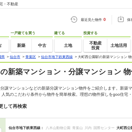
住宅・不動産
0
最近見た物件
保
一戸建てを買う
建てる
投資する
不動産
古
新築
中古
土地
土地活用
投資
城県
>
仙台市
>
青葉区
>
仙台市地下鉄東西線
>
大町西公園駅の新築マンション 
)の新築マンション・分譲マンション 物
、分譲マンションなどの新築分譲マンション物件をご紹介します。新築マ
人気のこだわり条件から物件を簡単検索。理想の物件探しをgoo住宅
更して再検索
仙台市地下鉄東西線：
八木山動物公園
青葉山
川内
国際センター
大町西公