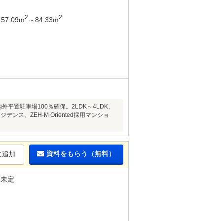
2
2
57.09m
～84.33m
平置駐車場100％確保。2LDK～4LDK、
ス。ZEH-M Oriented採用マンショ
資料をもらう（無料）
に追加
未定