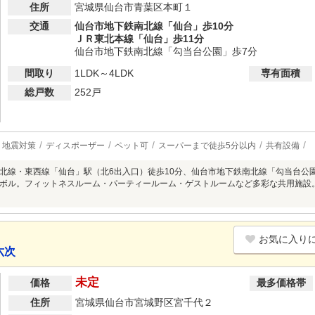
住所
宮城県仙台市青葉区本町１
交通
仙台市地下鉄南北線「仙台」歩10分
ＪＲ東北本線「仙台」歩11分
仙台市地下鉄南北線「勾当台公園」歩7分
間取り
1LDK～4LDK
専有面積
総戸数
252戸
地震対策
ディスポーザー
ペット可
スーパーまで徒歩5分以内
共有設備
北線・東西線「仙台」駅（北6出入口）徒歩10分、仙台市地下鉄南北線「勾当台公
ボル。フィットネスルーム・パーティールーム・ゲストルームなど多彩な共用施設。
お気に入り
六次
未定
価格
最多価格帯
住所
宮城県仙台市宮城野区宮千代２