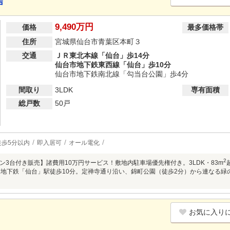
戸
9,490万円
価格
最多価格帯
住所
宮城県仙台市青葉区本町３
交通
ＪＲ東北本線「仙台」歩14分
仙台市地下鉄東西線「仙台」歩10分
仙台市地下鉄南北線「勾当台公園」歩4分
間取り
3LDK
専有面積
総戸数
50戸
徒歩5分以内
即入居可
オール電化
2
ン3台付き販売】諸費用10万円サービス！敷地内駐車場優先権付き。3LDK・83m
×地下鉄「仙台」駅徒歩10分。定禅寺通り沿い、錦町公園（徒歩2分）から連なる
お気に入り