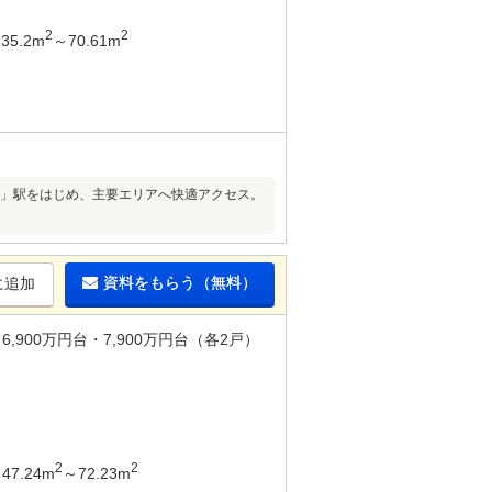
2
2
35.2m
～70.61m
台」駅をはじめ、主要エリアへ快適アクセス。
資料をもらう（無料）
に追加
6,900万円台・7,900万円台（各2戸）
2
2
47.24m
～72.23m