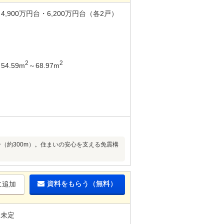
4,900万円台・6,200万円台（各2戸）
2
2
54.59m
～68.97m
（約300m）。住まいの安心を支える免震構
資料をもらう（無料）
に追加
未定