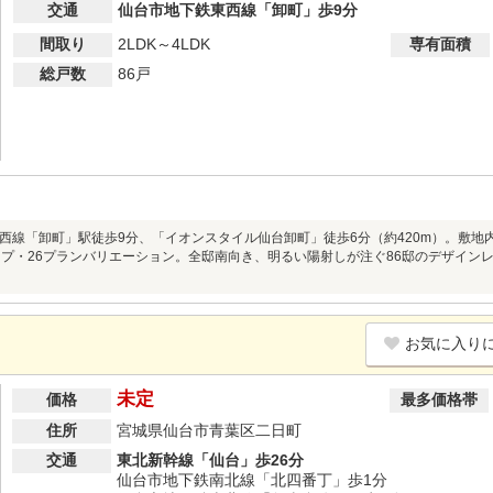
交通
仙台市地下鉄東西線「卸町」歩9分
間取り
2LDK～4LDK
専有面積
総戸数
86戸
西線「卸町」駅徒歩9分、「イオンスタイル仙台卸町」徒歩6分（約420m）。敷地内外
プ・26プランバリエーション。全邸南向き、明るい陽射しが注ぐ86邸のデザインレジデン
お気に入り
未定
価格
最多価格帯
住所
宮城県仙台市青葉区二日町
交通
東北新幹線「仙台」歩26分
仙台市地下鉄南北線「北四番丁」歩1分