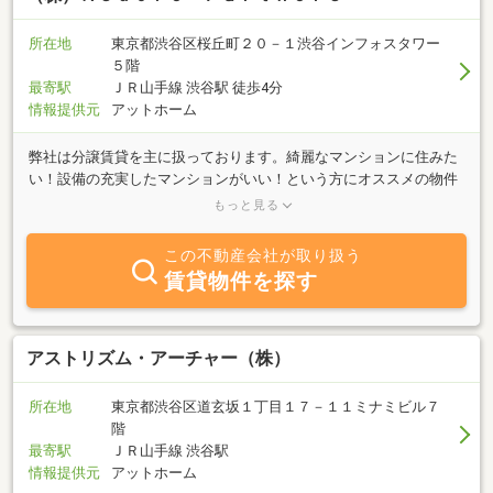
所在地
東京都渋谷区桜丘町２０－１渋谷インフォスタワー
５階
最寄駅
ＪＲ山手線 渋谷駅 徒歩4分
情報提供元
アットホーム
弊社は分譲賃貸を主に扱っております。綺麗なマンションに住みた
い！設備の充実したマンションがいい！という方にオススメの物件
をご紹介いたします♪保証人がいなくて不安な方や、水商売、外国
もっと見る
籍、二人入居などで審査が不安な方など、なんでもお気軽にご相談
下さい！アットホームを見てお電話いただけた方には、家賃のフリ
この不動産会社が取り扱う
ーレントや、礼金なしなどのうれしいサービスもあります!!初期費用
賃貸物件を探す
も抑えられます!!弊社の元気なスタッフが、丁寧にご対応致します。
お電話お待ちしております！
アストリズム・アーチャー（株）
所在地
東京都渋谷区道玄坂１丁目１７－１１ミナミビル７
階
最寄駅
ＪＲ山手線 渋谷駅
情報提供元
アットホーム