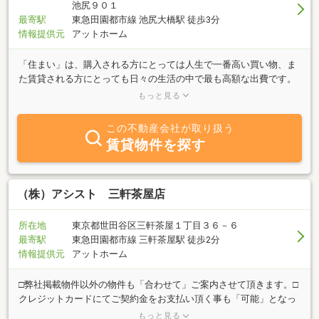
池尻９０１
最寄駅
東急田園都市線 池尻大橋駅 徒歩3分
情報提供元
アットホーム
「住まい」は、購入される方にとっては人生で一番高い買い物、ま
た賃貸される方にとっても日々の生活の中で最も高額な出費です。
わたくしどもアクラス・ハウスでは、高額な消費にはそれにふさわ
もっと見る
しいサービスをご提供させて頂くべきと考えております。購入をご
検討の方・賃貸をご検討の方・物件オーナー様各々向けにわたくし
この不動産会社が取り扱う
どもが提供するサービス内容をホームページでご案内しておりま
賃貸物件を探す
す。是非一度当社ホームページにご訪問頂けますようお待ちしてお
ります。
（株）アシスト 三軒茶屋店
所在地
東京都世田谷区三軒茶屋１丁目３６－６
最寄駅
東急田園都市線 三軒茶屋駅 徒歩2分
情報提供元
アットホーム
□弊社掲載物件以外の物件も「合わせて」ご案内させて頂きます。□
クレジットカードにてご契約金をお支払い頂く事も「可能」となっ
ております。お気軽にお申し付けください。□オンラインにて物件
もっと見る