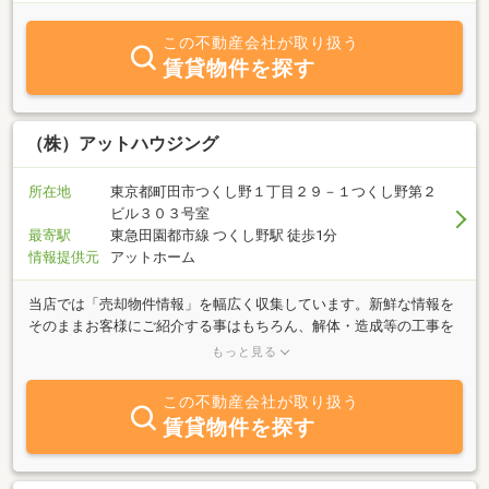
この不動産会社が取り扱う
賃貸物件を探す
（株）アットハウジング
所在地
東京都町田市つくし野１丁目２９－１つくし野第２
ビル３０３号室
最寄駅
東急田園都市線 つくし野駅 徒歩1分
情報提供元
アットホーム
当店では「売却物件情報」を幅広く収集しています。新鮮な情報を
そのままお客様にご紹介する事はもちろん、解体・造成等の工事を
要す物件についてはその企画・設計・施工も行っております。主力
もっと見る
取引先の建設業者による「建売分譲」の企画・設計も同時に行い、
最適な価格でお客様にご満足いただける提案を行う様常に心がけて
この不動産会社が取り扱う
おります。「未公開物件情報」「最新分譲情報」をお探しのお客様
賃貸物件を探す
や、ご売却をご検討中のお客様・業者様も是非当店にお問合わせ下
さい。