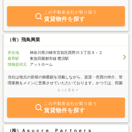
のご提案、ご案内、ご契約も「可能」となっております。□「審査
が不安」「賃料等交渉してほしい」など、どんな難しい条件でも遠
この不動産会社が取り扱う
慮なく「ご相談」下さい。□広範囲でお探しの方、どこまででも
賃貸物件を探す
「お付き合いさせて頂きます！」アシスト三軒茶屋店スタッフ一
同、心よりお待ちしております♪
（有）飛鳥興業
所在地
神奈川県川崎市宮前区西野川３丁目９－２
最寄駅
東急田園都市線 鷺沼駅
情報提供元
アットホーム
当社は地元の皆様の御愛顧を頂戴しながら、賃貸・売買の仲介、管
理業務をメインに営業させていただいております。かつては、田園
風景一色の野川エリアも、時の移りとともに変化し、今では立派な
もっと見る
住宅街として賑わっております。それと同時に、お客様の不動産に
対するニーズも多様化してきており、当社ではそれにお応えするた
この不動産会社が取り扱う
めに、不動産コンサルティング技能士が、相続対策・資産運用等、
賃貸物件を探す
あらゆる御相談を承っております。不動産に関する御相談でした
ら、何なりとお申し付け下さい。けやき並木通り沿いの店舗にて、
皆様の御来社をスタッフ一同、心よりお待ち申し上げております。
（株）Ａｓｕｃｒｅ Ｐａｒｔｎｅｒｓ