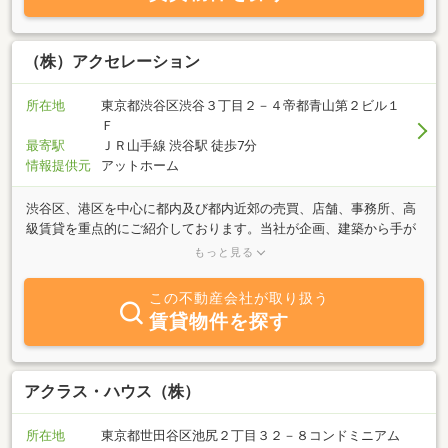
（株）アクセレーション
所在地
東京都渋谷区渋谷３丁目２－４帝都青山第２ビル１
Ｆ
最寄駅
ＪＲ山手線 渋谷駅 徒歩7分
情報提供元
アットホーム
渋谷区、港区を中心に都内及び都内近郊の売買、店舗、事務所、高
級賃貸を重点的にご紹介しております。当社が企画、建築から手が
けた集合店舗等のオリジナル特選物件も取り扱っております。お客
もっと見る
様との縁を何よりも大切に、お客様にご満足頂ける様、誠心誠意お
手伝いさせて頂きますので、お気軽にご相談、お問い合せ下さい。
この不動産会社が取り扱う
賃貸物件を探す
アクラス・ハウス（株）
所在地
東京都世田谷区池尻２丁目３２－８コンドミニアム