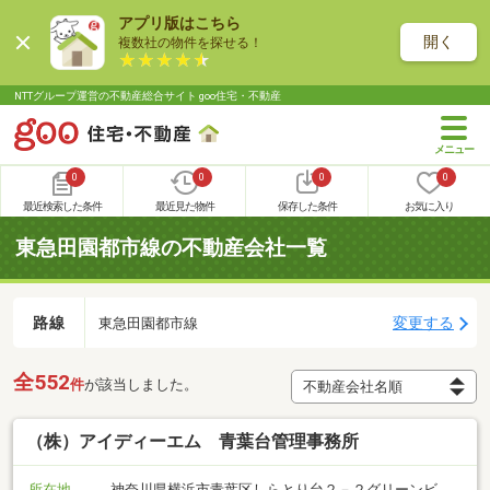
アプリ版はこちら
開く
複数社の物件を探せる！
NTTグループ運営の不動産総合サイト goo住宅・不動産
0
0
0
0
最近検索した条件
最近見た物件
保存した条件
お気に入り
東急田園都市線の不動産会社一覧
路線
変更する
東急田園都市線
全552
件
が該当しました。
（株）アイディーエム 青葉台管理事務所
所在地
神奈川県横浜市青葉区しらとり台２－２グリーンビ