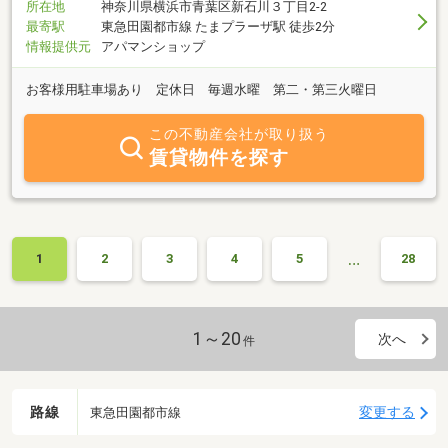
所在地
神奈川県横浜市青葉区新石川３丁目2-2
最寄駅
東急田園都市線 たまプラーザ駅 徒歩2分
情報提供元
アパマンショップ
お客様用駐車場あり 定休日 毎週水曜 第二・第三火曜日
この不動産会社が取り扱う
賃貸物件を探す
…
1
2
3
4
5
28
1～20
次へ
件
路線
変更する
東急田園都市線