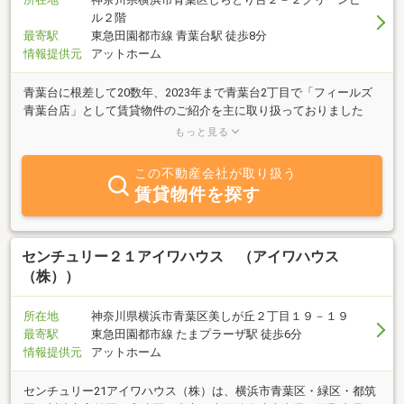
ル２階
最寄駅
東急田園都市線 青葉台駅 徒歩8分
情報提供元
アットホーム
青葉台に根差して20数年、2023年まで青葉台2丁目で「フィールズ
青葉台店」として賃貸物件のご紹介を主に取り扱っておりました
が、家主様より需要を多く頂き、2024年4月に賃貸管理を主軸とし
もっと見る
た店舗「青葉台管理事務所」として生まれ変わりました！ 【不動産
をお持ちのオーナー様へ】 入居者様とのやり取り、家賃管理、BM
この不動産会社が取り扱う
管理、リフォーム・リノベーションまで賃貸に係ることはワンスト
賃貸物件を探す
ップでお答えします。 収益不動産の売買・不動産の売却・購入まで
なんでもお任せください。 【弊社管理物件の入居者様へ】 お部屋や
手続きでお困りごとがございましたら、お気軽にご連絡ください。
弊社HPからお問い合わせフォームからも24時間問い合わせを受け付
センチュリー２１アイワハウス （アイワハウス
けております。 ※営業開始後のお返事となります。
（株））
所在地
神奈川県横浜市青葉区美しが丘２丁目１９－１９
最寄駅
東急田園都市線 たまプラーザ駅 徒歩6分
情報提供元
アットホーム
センチュリー21アイワハウス（株）は、横浜市青葉区・緑区・都筑