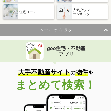
人気タウン
住宅ローン
ランキング
ページトップに戻る
goo住宅・不動産
アプリ
大手不動産サイト
物件
の
を
まとめて検索！