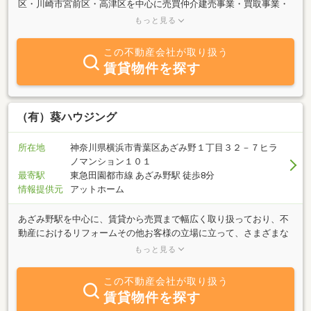
区・川崎市宮前区・高津区を中心に売買仲介建売事業・買取事業・
競売代行事業・賃貸仲介・賃貸管理・マンスリー事業を取扱う不動
もっと見る
産総合会社です。「お客様主義宣言」をモットーに、お客様のご希
望を、ご希望以上にご提案させて頂きます。地元に根付いた会社な
この不動産会社が取り扱う
らではのオススメ情報、新規物件情報がございます。是非とも皆様
賃貸物件を探す
でお越し下さい。お客様専用駐車場、広いキッズルームをご利用下
さい。
（有）葵ハウジング
所在地
神奈川県横浜市青葉区あざみ野１丁目３２－７ヒラ
ノマンション１０１
最寄駅
東急田園都市線 あざみ野駅 徒歩8分
情報提供元
アットホーム
あざみ野駅を中心に、賃貸から売買まで幅広く取り扱っており、不
動産におけるリフォームその他お客様の立場に立って、さまざまな
面からトータルサポートを行っていきたいと心掛けております。
もっと見る
お客様一人一人にピッタリ合ったライフステージを、経験豊かなス
タッフがご納得頂けるまでお探し致します！！まずは、お気軽にお
この不動産会社が取り扱う
電話でご一報下さい。
賃貸物件を探す