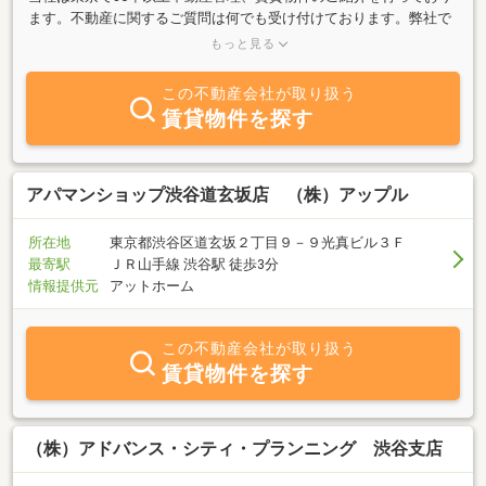
ます。不動産に関するご質問は何でも受け付けております。弊社で
提供しているコンシェルジュサービス「SumutoCo」は多くの口コ
もっと見る
ミをいただいております。お客様のライフスタイルやご希望に寄り
添った丁寧なアテンドを大切にしています。周辺環境や通勤、通学
この不動産会社が取り扱う
のアクセスを真摯に対応し、入居される方全員が快適に暮らせる物
賃貸物件を探す
件をご提案しております。社宅代行制度を弊社でしたら一室からご
案内が可能です。福利厚生の整備、制度の設計から運用まで法人様
からお声を頂戴しております。お気軽にご相談ください。弊社独自
のサービス「BUILDOA」限られた情報や時間のなかで、ご満足いた
アパマンショップ渋谷道玄坂店 （株）アップル
だける物件をお選びいただくまでのプロセスに重点を置いたサポー
トを提供するものとなっています。ご来店の際はプライバシーに配
所在地
東京都渋谷区道玄坂２丁目９－９光真ビル３Ｆ
慮し個室空間でご案内しております。周りを気にせず落ち着いた空
最寄駅
ＪＲ山手線 渋谷駅 徒歩3分
間でお部屋を探していただけます。お気軽にご相談ください。
情報提供元
アットホーム
この不動産会社が取り扱う
賃貸物件を探す
（株）アドバンス・シティ・プランニング 渋谷支店