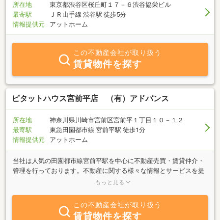
所在地
東京都渋谷区桜丘町１７－６渋谷協栄ビル
最寄駅
ＪＲ山手線 渋谷駅 徒歩5分
情報提供元
アットホーム
この不動産会社が取り扱う
賃貸物件を探す
ピタットハウス宮前平店 （有）アドバンス
所在地
神奈川県川崎市宮前区宮前平１丁目１０－１２
最寄駅
東急田園都市線 宮前平駅 徒歩1分
情報提供元
アットホーム
当社は人気の田園都市線宮前平駅を中心に不動産売買・賃貸仲介・
管理を行っております。不動産に関する様々な情報とサービスを提
供するのが私たちの仕事です。その業務を通して「お客様に期待を
もっと見る
超える満足をしていただく」ことを目指しています。またお客様に
快適で素敵な生活空間を提供できますよう日々頑張っております。
この不動産会社が取り扱う
不動産の事は是非とも当社にお任せくださいませ。
賃貸物件を探す