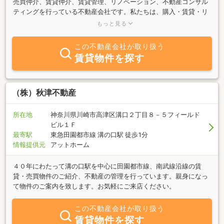
売買仲介、賃貸仲介、賃貸管理、リノベーション、不動産コンサル
ティングを行っている不動産会社です。私たちは、購入・賃貸・リ
ノベーション・不動産投資・賃貸経営等々、不動産を通じて「豊か
もっと見る
な暮らし」「理想の暮らし」「安心できる未来」を実現するために
「考え方の引き出し」や「道筋」を提供する、パートナーです。不
この不動産会社が取り扱う
動産の「こんなはずじゃなかった」をなくし、不動産で、その人に
賃貸物件を探す
あった豊かな生活を実現するために、多角的な視点で不動産購入や
運用のコンサルティングを行っています。
（株）秋津不動産
所在地
神奈川県川崎市高津区溝口２丁目８－５フィールド
ビル１Ｆ
最寄駅
東急田園都市線 溝の口駅 徒歩1分
情報提供元
アットホーム
４０年にわたって溝の口駅を中心に田園都市線、南武線沿線の賃
貸・売買物件のご紹介、不動産の管理を行っています。親身になっ
て物件のご案内を致します。お気軽にご来店ください。
この不動産会社が取り扱う
賃貸物件を探す