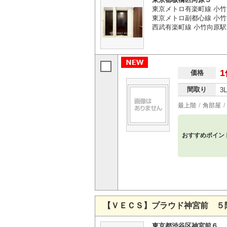
東京メトロ有楽町線 小竹
東京メトロ副都心線 小竹
西武有楽町線 小竹向原駅
1
価格
間取り
3
最上階
角部屋
おすすめポイン
【ＶＥＣＳ】プラウド神宮前 ５
東京都渋谷区神宮前６