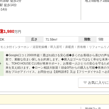
向原駅 徒歩2分
地上5階地下1階
駅 徒歩14分
14分
億1,980
万円
広さ
階数
5階
LDK
71.59m
2
モニタ付インターホン
浴室乾燥機
即入居可
床暖房
所有権
リフォームリ
◆Google口コミ2000件超！選ばれ続ける安心感◆多くのお客様から喜びの
案で、素敵な住まい探しをお約束します。◆購入はゴールではなく幸せな未来
ト
も、TOHO HOUSE CLUBが将来サポート。お客様一人ひとりの安心を守
来を支え続けます。◆ローン相談大歓迎！頭金0円からの購入も可能◆将来の
画をプロがアドバイス。お問合せは【資料請求】又は【フリーダイヤル】へお
お気に入りに
築4年2ヶ月