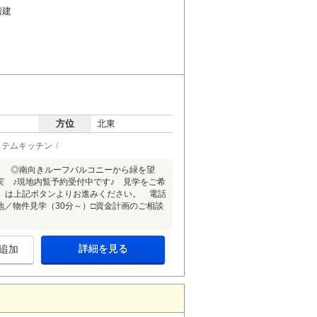
階建
方位
北東
ステムキッチン
とり ◎南向きルーフバルコニーから緑を望
実 ♪現地内覧予約受付中です♪ 見学をご希
】は上記ボタンよりお進みください。 電話
□現地／物件見学（30分～）□資金計画のご相談
詳細を見る
追加