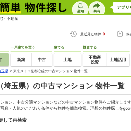
住宅・不動産
0
最近見た物件
保
一戸建てを買う
建てる
投資する
不動産
古
新築
中古
土地
土地活用
投資
埼玉県
>
東京メトロ副都心線の中古マンション 物件一覧
（埼玉県）の中古マンション 物件一覧
マンション、中古分譲マンションなどの中古マンション物件をご紹介しま
・写真・人気のこだわり条件から物件を簡単検索。理想の物件探しをgo
更して再検索