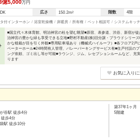
3億5,000
万円
広さ
階数
4階
LDK
150.2m
2
タ付インターホン
浴室乾燥機
床暖房
所有権
ペット相談可
システムキッ
■国立代々木体育館、明治神宮の杜を望む眺望■原宿、表参道、渋谷、新宿が
治神宮の豊かな緑も享受できる立地■野村不動産(株)旧分譲・プラウドシリー
かな植栽が目を引く外観■専用駐車場あり（機械式ハイルーフ）■各フロア2戸
ト
ベーターホール■24時間有人管理、バレーパーキングサービス有■住戸付設の
ング依頼、ゴミ出し等が可能■ラウンジ、ジム、レセプションルームなど、充実
ります
お気に入りに
築37年1ヶ月
が谷駅 徒歩4分
5階建
 徒歩4分
袋駅 徒歩10分