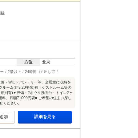
階建
方位
北東
ー
2階以上
24時間ゴミ出し可
監修・WIC・パントリー等、全居室に収納を
クルーム(約3.20平米)有・ゲストルーム等の
／細則有)▼設備・2ボウル洗面台・トイレ2ヶ
料、月額71000円要■ ご希望の住まい探し
せください。
詳細を見る
追加