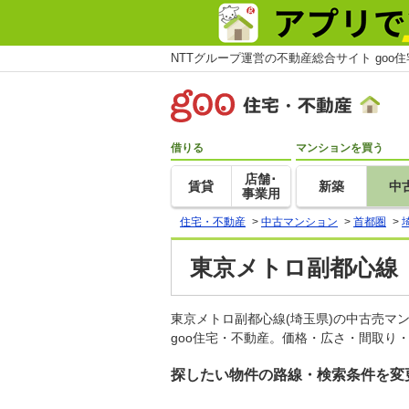
NTTグループ運営の不動産総合サイト goo
借りる
マンションを買う
店舗･
賃貸
新築
中
事業用
住宅・不動産
>
中古マンション
>
首都圏
>
東京メトロ副都心線
東京メトロ副都心線(埼玉県)の中古売
goo住宅・不動産。価格・広さ・間取り
探したい物件の路線・検索条件を変