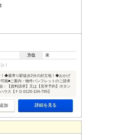
建
方位
東
チン
付！◆最寄り駅徒歩2分の好立地！◆おかげ
学可能■ご案内・物件パンフレットのご請求
ルの場合：【資料請求】又は【見学予約】ボタン
ＦＤ:0120-104-795】
詳細を見る
追加