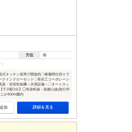
方位
南
可
面式キッチン採用で開放的〇稼働間仕切りで
ークインクローゼット〇長谷工コーポレーシ
洗器・浴室乾燥機～共用設備～〇オートロッ
【千川駅3分】◯有楽町線・副都心線(急行停
ニが400m圏内
詳細を見る
追加