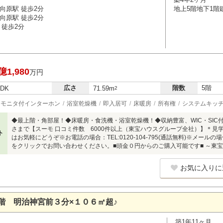
向原駅 徒歩2分
地上5階地下1階
向原駅 徒歩2分
 徒歩2分
億1,980
万円
広さ
階数
5階
LDK
71.59m
2
モニタ付インターホン
浴室乾燥機
即入居可
床暖房
所有権
システムキッ
◆最上階・角部屋！◆床暖房・食洗機・浴室乾燥機！◆収納豊富、WIC・SIC
さまで【スーモ 口コミ件数 6000件以上（東宝ハウスグループ全社）】＊見
ト
はお気軽にどうぞ※お電話の場合：TEL:0120-104-795(通話無料)※メー
をクリックでお問い合わせください。■頭金０円からのご購入可能です■ ～東宝ハウス【
お気に入りに
階 明治神宮前３分×１０６㎡超♪
築1年11ヶ月