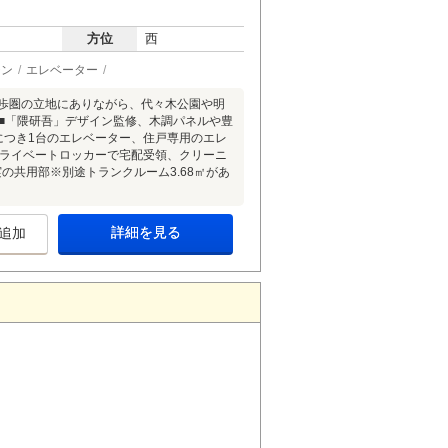
方位
西
チン
エレベーター
徒歩圏の立地にありながら、代々木公園や明
ズ■「隈研吾」デザイン監修、木調パネルや豊
につき1台のエレベーター、住戸専用のエレ
プライベートロッカーで宅配受領、クリーニ
の共用部※別途トランクルーム3.68㎡があ
詳細を見る
追加