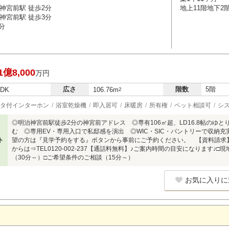
神宮前駅 徒歩2分
地上11階地下2
神宮前駅 徒歩3分
分
1億8,000
万円
広さ
階数
5階
LDK
106.76m
2
タ付インターホン
浴室乾燥機
即入居可
床暖房
所有権
ペット相談可
シ
◎明治神宮前駅徒歩2分の神宮前アドレス ◎専有106㎡超、LD16.8帖のゆ
む ◎専用EV・専用入口で私邸感を演出 ◎WIC・SIC・パントリーで収納充
ト
望の方は『見学予約をする』ボタンから事前にご予約ください。 【資料請求
からは⇒TEL0120-002-237【通話料無料】♪ご案内時間の目安になります♪
（30分～）□ご希望条件のご相談（15分～）
お気に入りに