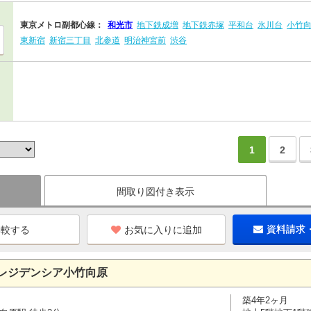
東京メトロ副都心線：
和光市
地下鉄成増
地下鉄赤塚
平和台
氷川台
小竹
東新宿
新宿三丁目
北参道
明治神宮前
渋谷
1
2
間取り図付き表示
お気に入りに追加
資料請求
レジデンシア小竹向原
築4年2ヶ月