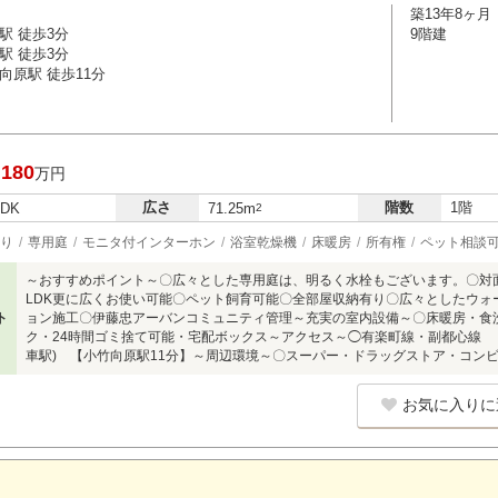
築13年8ヶ月
駅 徒歩3分
9階建
駅 徒歩3分
向原駅 徒歩11分
,180
万円
広さ
階数
1階
LDK
71.25m
2
り
専用庭
モニタ付インターホン
浴室乾燥機
床暖房
所有権
ペット相談
～おすすめポイント～〇広々とした専用庭は、明るく水栓もございます。〇対
LDK更に広くお使い可能〇ペット飼育可能〇全部屋収納有り〇広々としたウォ
ト
ョン施工〇伊藤忠アーバンコミュニティ管理～充実の室内設備～〇床暖房・食
ク・24時間ゴミ捨て可能・宅配ボックス～アクセス～◯有楽町線・副都心線 
車駅) 【小竹向原駅11分】～周辺環境～〇スーパー・ドラッグストア・コンビ
お気に入りに