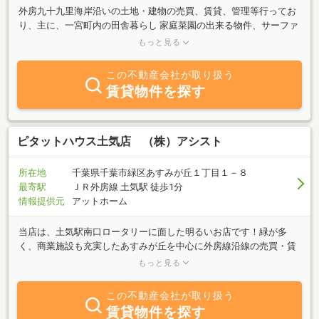
外房九十九里海岸沿いの土地・建物の売買、賃貸、管理等行ってお
り、主に、一宮町内の田舎暮らし 家庭菜園の出来る物件、サーファ
ー向きの物件を取り揃えてございます。建築会社をグループに持ち
もっと見る
「ＯＭソーラーハウス（太陽熱で床暖房する家）」もお薦めしてお
ります。創業３６年の実績と経験を基にご満足いただける物件をご
この不動産会社が取り扱う
紹介出来るよう努めておりますので、どうぞお気軽にお問い合わせ
賃貸物件を探す
下さい。一宮町在住の社員が、物件だけでなく地域情報も併せてご
提供致します！！
ピタットハウス土気店 （株）アシスト
所在地
千葉県千葉市緑区あすみが丘１丁目１－８
最寄駅
ＪＲ外房線 土気駅 徒歩1分
情報提供元
アットホーム
当店は、土気駅南口ロータリーに面した明るいお店です！緑が多
く、商業施設も充実したあすみが丘を中心に外房線沿線の売買・賃
貸物件を多数取り揃えております。不動産のことなら何でもお気軽
もっと見る
にご相談下さい！ブログ情報
→http://www.pitat.com/machipita/shop/toketen地域の情報や不動
この不動産会社が取り扱う
産情報等、どんどん更新していきます！
賃貸物件を探す
★―☆―★―☆―★―☆―★―☆―★―☆―★―☆自社掲載物件以外に