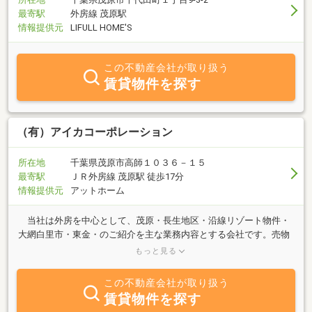
最寄駅
外房線 茂原駅
情報提供元
LIFULL HOME'S
この不動産会社が取り扱う
賃貸物件を探す
（有）アイカコーポレーション
所在地
千葉県茂原市高師１０３６－１５
最寄駅
ＪＲ外房線 茂原駅 徒歩17分
情報提供元
アットホーム
当社は外房を中心として、茂原・長生地区・沿線リゾート物件・
大網白里市・東金・のご紹介を主な業務内容とする会社です。売物
件情報に登録以外のご案内は、やさしく見やすい・ホームページか
もっと見る
ら、ご覧下さい！！今までも、これからも感謝の心をもって、お客
様のお役に立てるよう、スピーディな対応を心掛けてまいります。
この不動産会社が取り扱う
賃貸物件を探す