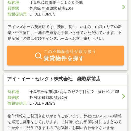
所在地
千葉県茂原市腰当１１５０番地
最寄駅
外房線 新茂原駅 徒歩20分
情報提供元
LIFULL HOME'S
アインズホーム茂原店では、茂原、長生、いすみ、山武エリアの新
築・中古物件、土地の売買をお手伝いさせていただいています。不
動産探しの際はぜひアインズホームへお立ち寄り下さい。
この不動産会社が取り扱う
賃貸物件を探す
アイ・イー・セレクト株式会社 鎌取駅前店
所在地
千葉県千葉市緑区おゆみ野２丁目4-12 藤旺ビル105
最寄駅
外房線 鎌取駅 徒歩2分
情報提供元
LIFULL HOME'S
物件情報をご覧頂きありがとうございます。弊社はおススメの情報
を選定し募集をしております。ご覧頂いたお部屋以外にもまとめて
ご紹介・ご見学できますのでお気軽にお問い合わせ下さいませ。