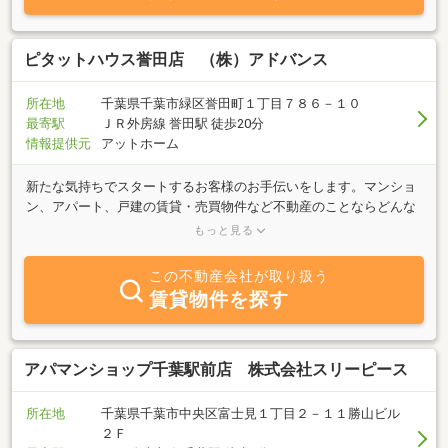
も、他業者掲載の物件もまとめてご紹介・ご案内可能！気になる物
件がございましたらお気軽にお申し付けください。最新の空室確認
をさせて頂きます！何件も不動産会社を回る必要がなくなり時間の
ピタットハウス誉田店 （株）アドバンス
短縮にもなるので手間が省けますよ♪
★―☆―★―☆―★―☆―★―☆―★―☆―★―☆ご質問・ご内見のご予
所在地
千葉県千葉市緑区誉田町１丁目７８６－１０
約は、【043-205-8611】までお問合せ下さい！もちろん、飛び込み
最寄駅
ＪＲ外房線 誉田駅 徒歩20分
来店も大歓迎♪（土日は店頭が込み合いますのでご予約頂くことを
情報提供元
アットホーム
オススメ致します）現地でのお待ち合わせもご相談下さい！ご希望
に添えるお部屋探しができるよう、誠心誠意頑張ります！
新たな気持ちでスタートするお客様のお手伝いをします。マンショ
ン、アパート、戸建の賃貸・売買物件など不動産のことならどんな
ことでもお気軽にご相談ください。 ようこそピタットハウス誉田店
もっと見る
へ 賃貸、売買物件を多数取り扱っておりますので、ご要望にお応
え出来ますよう努力させて頂きます。ご来店お待ち致しておりま
この不動産会社が取り扱う
す。また、駅までお迎えにも参りますので、ご連絡をお待ちしてお
賃貸物件を探す
ります。
アパマンショップ千葉駅前店 株式会社スリーピース
所在地
千葉県千葉市中央区富士見１丁目２－１１勝山ビル
２Ｆ