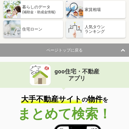
暮らしのデータ
家賃相場
(補助金・助成金情報)
人気タウン
住宅ローン
ランキング
ページトップに戻る
goo住宅・不動産
アプリ
大手不動産サイト
物件
の
を
まとめて検索！