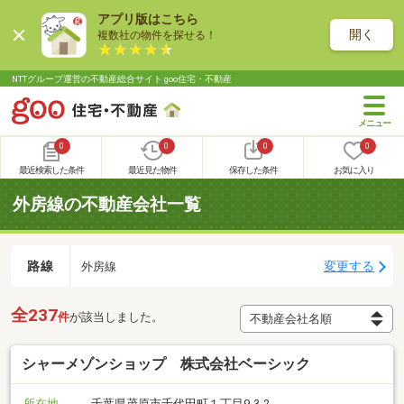
アプリ版はこちら
開く
複数社の物件を探せる！
NTTグループ運営の不動産総合サイト goo住宅・不動産
0
0
0
0
最近検索した条件
最近見た物件
保存した条件
お気に入り
外房線の不動産会社一覧
路線
変更する
外房線
全237
件
が該当しました。
シャーメゾンショップ 株式会社ベーシック
所在地
千葉県茂原市千代田町１丁目9-3-2