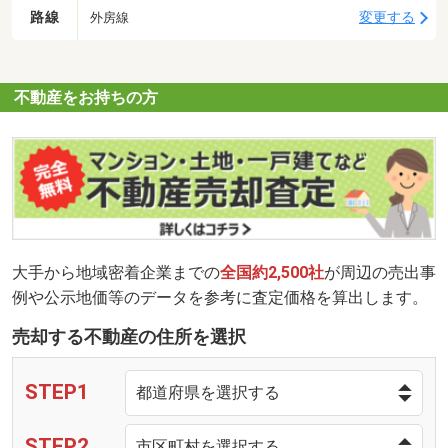
路線
変更する
外房線
不動産をお持ちの方
大手から地域密着企業までの
全国約2,500社
が周辺の売出事
例や公示地価等のデータを参考に査定価格を算出します。
売却する不動産の住所を選択
STEP1
STEP2