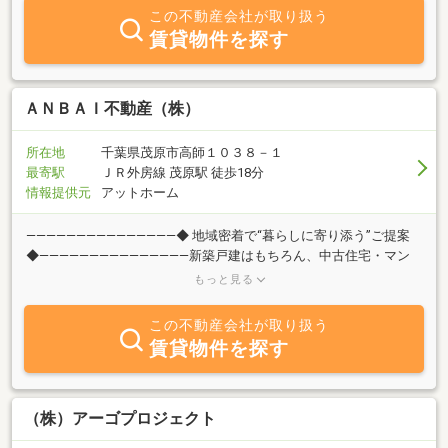
この不動産会社が取り扱う
賃貸物件を探す
ＡＮＢＡＩ不動産（株）
所在地
千葉県茂原市高師１０３８－１
最寄駅
ＪＲ外房線 茂原駅 徒歩18分
情報提供元
アットホーム
―――――――――――――――◆ 地域密着で“暮らしに寄り添う”ご提案
◆―――――――――――――――新築戸建はもちろん、中古住宅・マン
ション・土地の購入から、売却や買取のご相談まで幅広く対応。地
もっと見る
域を知り尽くしたスタッフが、一つひとつのご相談に丁寧に向き合
い、無理のないご予算で理想の住まい探しをサポートします！ロー
この不動産会社が取り扱う
コスト住宅や別荘ライクな建売など、暮らし方に合わせた柔軟なご
賃貸物件を探す
提案が可能です。―――――――――――――――◆ “話しやすさ”を大切
にした不動産会社 ◆―――――――――――――――「まだ購入するか決
まっていない」「まずは話だけ聞いてみたい」そんなご相談も大歓
迎です！ANBAI不動産は、地域に根ざした“あたたかい不動産屋さ
（株）アーゴプロジェクト
ん”を目指しています！住まいのこと、土地のこと、将来のことま