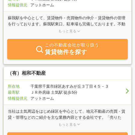
情報提供元
アットホーム
蘇我駅を中心として、賃貸物件・売買物件の仲介・賃貸物件の管理
を行っております。蘇我駅東口、駐車場も完備しております。不動
産に関することお気軽にご相談ください。お客様お一人お一人のご
もっと見る
希望をお伺いし、おすすめの物件をご紹介させていただきます。誠
実かつ丁寧な対応が弊社の売りです。ご予約のお客様を優先させて
この不動産会社が取り扱う
いただいておりますので、ぜひ来店時間をご予約の上、ご来店くだ
賃貸物件を探す
さい。ご来店、心よりお待ちしております。
（有）相和不動産
所在地
千葉県千葉市緑区あすみが丘３丁目４５－３
最寄駅
ＪＲ外房線 土気駅 徒歩5分
情報提供元
アットホーム
当社は土気周辺をはじめ緑区を中心として、地元不動産の売買・賃
貸・管理などのご紹介を主な業務内容とする会社です。「売りた
い」「買いたい」「借りたい」ご希望の方は、不動産に関する質問
もっと見る
は何でもお気軽にご相談ください。豊富な情報力でお客様のご希望