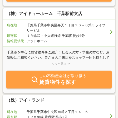
（株）アイキョーホーム 千葉駅前支店
所在地
千葉県千葉市中央区弁天１丁目１６－６第３ライブ
リービル
最寄駅
ＪＲ総武・中央緩行線 千葉駅 徒歩1分
情報提供元
アットホーム
千葉市を中心に賃貸物件をご紹介！社会人の方・学生の方など、お
気軽にご相談ください。皆さまのご来店をスタッフ一同お待ちして
おります♪お気軽にフリーダイヤル【0120-18-2556】アイキョーホ
もっと見る
ーム千葉駅前支店までご連絡ください！
この不動産会社が取り扱う
賃貸物件を探す
（株）アイ・ランド
所在地
千葉県千葉市中央区南町２丁目１４－６
最寄駅
ＪＲ京葉線 蘇我駅 徒歩3分