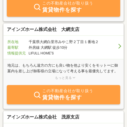
に併せたスピーディな対応を心掛けております。
この不動産会社が取り扱う
賃貸物件を探す
アインズホーム株式会社 大網支店
所在地
千葉県大網白里市みやこ野２丁目１番地２
最寄駅
外房線 大網駅 徒歩10分
情報提供元
LIFULL HOME'S
地元は、もちろん遠方の方にも良い物を他より安くをモットーに御
案内を差し上げ御客様の立場になって考える事を最優先してます。
掲載してない社有物件は、常時200件以上有りますので、お気軽に
もっと見る
お問い合わせ下さい。
この不動産会社が取り扱う
賃貸物件を探す
アインズホーム株式会社 茂原支店