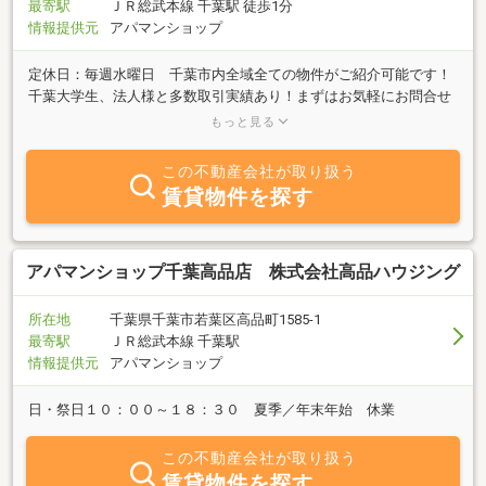
最寄駅
ＪＲ総武本線 千葉駅 徒歩1分
情報提供元
アパマンショップ
定休日：毎週水曜日 千葉市内全域全ての物件がご紹介可能です！
千葉大学生、法人様と多数取引実績あり！まずはお気軽にお問合せ
下さい♪ 千葉市内全域全ての物件がご紹介可能です！千葉大学生、
もっと見る
法人様
この不動産会社が取り扱う
賃貸物件を探す
アパマンショップ千葉高品店 株式会社高品ハウジング
所在地
千葉県千葉市若葉区高品町1585-1
最寄駅
ＪＲ総武本線 千葉駅
情報提供元
アパマンショップ
日・祭日１０：００～１８：３０ 夏季／年末年始 休業
この不動産会社が取り扱う
賃貸物件を探す