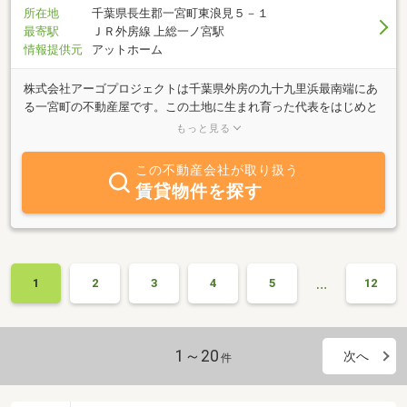
で。どんな小さなことでもお気軽にご相談ください。あなたにとっ
所在地
千葉県長生郡一宮町東浪見５－１
ての「ちょうど良い暮らし」を、いい塩梅（ANBAI）に見つけてい
最寄駅
ＪＲ外房線 上総一ノ宮駅
きましょう♪
情報提供元
アットホーム
株式会社アーゴプロジェクトは千葉県外房の九十九里浜最南端にあ
る一宮町の不動産屋です。この土地に生まれ育った代表をはじめと
するスタッフ全員が美しい地域の自然と文化を大切にしています。
もっと見る
お気軽にご相談ください。
この不動産会社が取り扱う
賃貸物件を探す
…
1
2
3
4
5
12
1～20
次へ
件