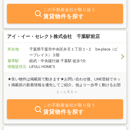
この不動産会社が取り扱う
賃貸物件を探す
アイ・イー・セレクト株式会社 千葉駅前店
所在地
千葉県千葉市中央区弁天１丁目１−２ be-place（ビ
ープレイス）３階
最寄駅
総武・中央緩行線 千葉駅 徒歩1分
情報提供元
LIFULL HOME'S
★良い物件は掲載前で動きます★お問い合わせ後、LINE登録でネッ
ト掲載前の新着情報を優先してご紹介。他より一歩早く動けるお部
屋探しが可能です。千葉市特化の賃貸専門店。エリアに密着した最
もっと見る
新情報をご提案。
この不動産会社が取り扱う
賃貸物件を探す