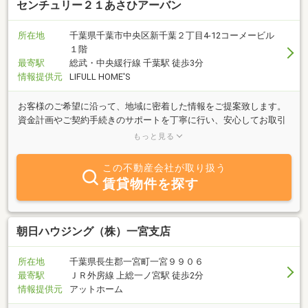
センチュリー２１あさひアーバン
所在地
千葉県千葉市中央区新千葉２丁目4-12コーメービル
１階
最寄駅
総武・中央緩行線 千葉駅 徒歩3分
情報提供元
LIFULL HOME'S
お客様のご希望に沿って、地域に密着した情報をご提案致します。
資金計画やご契約手続きのサポートを丁寧に行い、安心してお取引
いただけるよう努めております。理想のお住まい探しを是非、お手
もっと見る
伝いさせてください！
この不動産会社が取り扱う
賃貸物件を探す
朝日ハウジング（株）一宮支店
所在地
千葉県長生郡一宮町一宮９９０６
最寄駅
ＪＲ外房線 上総一ノ宮駅 徒歩2分
情報提供元
アットホーム