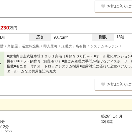
お気に入りに
,230
万円
広さ
階数
13階
LDK
90.71m
2
階
角部屋
浴室乾燥機
即入居可
床暖房
所有権
システムキッチン
■敷地内自走式駐車場１００％完備（月額９００円～）■オール電化マンション
機有り■ペット飼育可（細則有り）■生ごみ処理の手間が省けるディスポーザー
ト
搭載■モニター付きオートロックシステム採用■結露対策に優れた全室ペアガラ
タールームなど共用施設も充実
お気に入りに
築26年1ヶ月
1分
12階建
12分