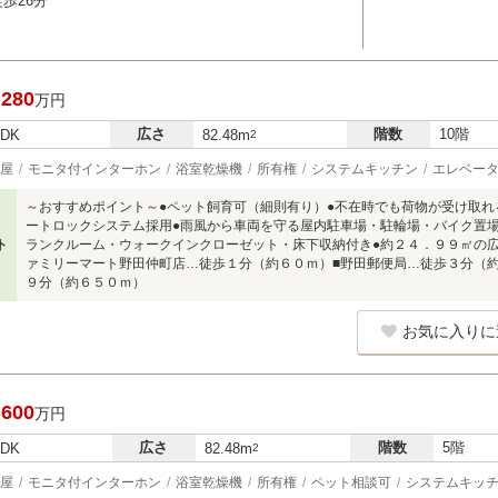
歩26分
,280
万円
広さ
階数
10階
LDK
82.48m
2
屋
モニタ付インターホン
浴室乾燥機
所有権
システムキッチン
エレベー
～おすすめポイント～●ペット飼育可（細則有り）●不在時でも荷物が受け取れ
ートロックシステム採用●雨風から車両を守る屋内駐車場・駐輪場・バイク置場
ト
ランクルーム・ウォークインクローゼット・床下収納付き●約２４．９９㎡の
ァミリーマート野田仲町店…徒歩１分（約６０ｍ）■野田郵便局…徒歩３分（
９分（約６５０ｍ）
お気に入りに
,600
万円
広さ
階数
5階
LDK
82.48m
2
屋
モニタ付インターホン
浴室乾燥機
所有権
ペット相談可
システムキッ