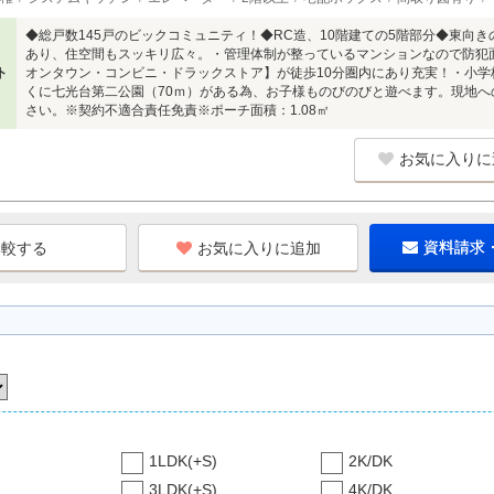
◆総戸数145戸のビックコミュニティ！◆RC造、10階建ての5階部分◆東向
あり、住空間もスッキリ広々。・管理体制が整っているマンションなので防犯
ト
オンタウン・コンビニ・ドラックストア】が徒歩10分圏内にあり充実！・小学校
くに七光台第二公園（70ｍ）がある為、お子様ものびのびと遊べます。現地
さい。※契約不適合責任免責※ポーチ面積：1.08㎡
お気に入りに
お気に入りに追加
資料請求
1LDK(+S)
2K/DK
3LDK(+S)
4K/DK