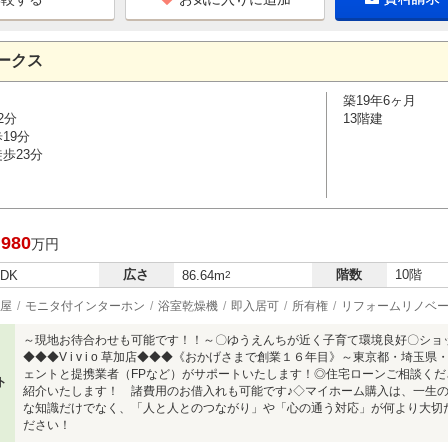
ークス
築19年6ヶ月
2分
13階建
19分
歩23分
,980
万円
広さ
階数
10階
LDK
86.64m
2
屋
モニタ付インターホン
浴室乾燥機
即入居可
所有権
リフォームリノベ
～現地お待合わせも可能です！！～〇ゆうえんちが近く子育て環境良好〇ショ
◆◆◆V i v i o 草加店◆◆◆《おかげさまで創業１６年目》～東京都・埼
ェントと提携業者（FPなど）がサポートいたします！◎住宅ローンご相談くだ
ト
紹介いたします！ 諸費用のお借入れも可能です♪◇マイホーム購入は、一生
な知識だけでなく、「人と人とのつながり」や「心の通う対応」が何より大切
ださい！