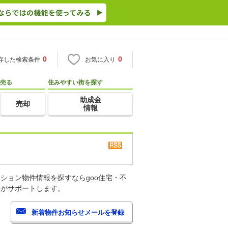
0
0
存した検索条件
お気に入り
売る
住みやすい街を探す
助成金
売却
情報
ション物件情報を探すならgoo住宅・不
産がサポートします。