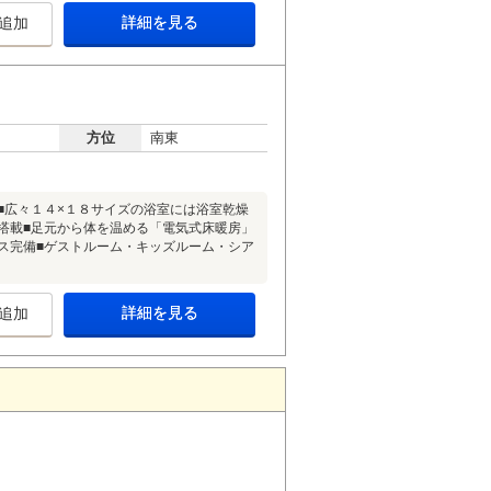
詳細を見る
追加
方位
南東
■広々１４×１８サイズの浴室には浴室乾燥
搭載■足元から体を温める「電気式床暖房」
ス完備■ゲストルーム・キッズルーム・シア
詳細を見る
追加