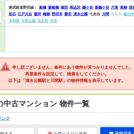
東武鉄道野田線：
船橋
新船橋
塚田
馬込沢
鎌ケ谷
新鎌ケ谷
六実
高柳
逆
初石
江戸川台
運河
梅郷
野田市
愛宕
清水公園
七光台
川間
南桜井
藤の
大和田
大宮公園
北大宮
大宮
申し訳ございません。条件にあう物件が見つかりませんでした。
再度条件を設定して、検索をしてください。
以下は「清水公園駅と川間駅」の物件情報を表示しています。
の中古マンション 物件一覧
リンク
お気に入りに追加
資料請求