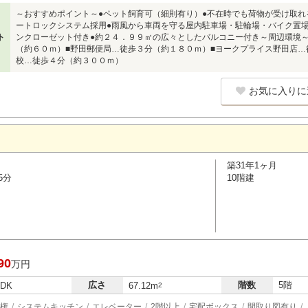
～おすすめポイント～●ペット飼育可（細則有り）●不在時でも荷物が受け取れ
ートロックシステム採用●雨風から車両を守る屋内駐車場・駐輪場・バイク置
ト
ンクローゼット付き●約２４．９９㎡の広々としたバルコニー付き～周辺環境
（約６０ｍ）■野田郵便局…徒歩３分（約１８０ｍ）■ヨークプライス野田店…
校…徒歩４分（約３００ｍ）
お気に入りに
築31年1ヶ月
5分
10階建
90
万円
広さ
階数
5階
LDK
67.12m
2
権
システムキッチン
エレベーター
2階以上
宅配ボックス
間取り図有り