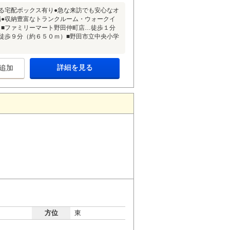
る宅配ボックス有り●急な来訪でも安心なオ
場●収納豊富なトランクルーム・ウォークイ
～■ファミリーマート野田仲町店…徒歩１分
徒歩９分（約６５０ｍ）■野田市立中央小学
詳細を見る
追加
方位
東