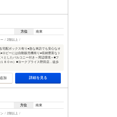
方位
南東
ター
2階以上
る宅配ボックス有り●急な来訪でも安心なオ
●ロビーには自動販売機有り●収納豊富なト
広々としたバルコニー付き～周辺環境～■フ
約１８０ｍ）■ヨークプライス野田店…徒歩
詳細を見る
追加
方位
南東
チン
2階以上