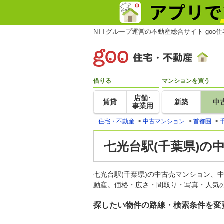
NTTグループ運営の不動産総合サイト goo
借りる
マンションを買う
店舗･
賃貸
新築
中
事業用
住宅・不動産
>
中古マンション
>
首都圏
>
七光台駅(千葉県)の
七光台駅(千葉県)の中古売マンション、
動産。価格・広さ・間取り・写真・人気の
探したい物件の路線・検索条件を変