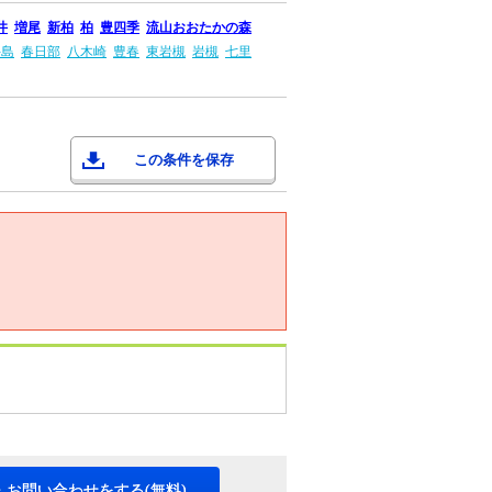
井
増尾
新柏
柏
豊四季
流山おおたかの森
牛島
春日部
八木崎
豊春
東岩槻
岩槻
七里
この条件を保存
・お問い合わせをする(無料)