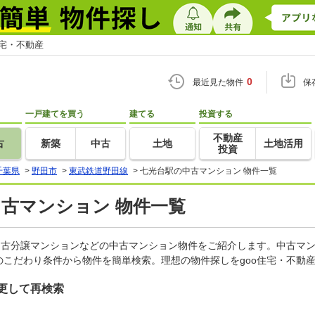
住宅・不動産
0
最近見た物件
保
一戸建てを買う
建てる
投資する
不動産
古
新築
中古
土地
土地活用
投資
千葉県
>
野田市
>
東武鉄道野田線
>
七光台駅の中古マンション 物件一覧
中古マンション 物件一覧
中古分譲マンションなどの中古マンション物件をご紹介します。中古マン
こだわり条件から物件を簡単検索。理想の物件探しをgoo住宅・不動
更して再検索