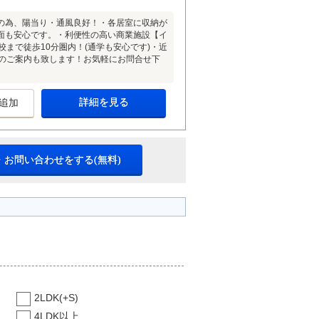
きの為、陽当り・通風良好！・各居室に収納が
面も安心です。・利便性の高い商業施設【イ
まで徒歩10分圏内！(通学も安心です)・近
へのご案内も致します！お気軽にお問合せ下
詳細を見る
追加
・お問い合わせをする(無料)
2LDK(+S)
4LDK以上