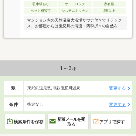
駐車場あり
オートロック
所有権
ペット相談可
システムキッチン
2階以上
マンション内の天然温泉大浴場サウナ付きでリラック
ス、お部屋からは鬼怒川の清流・四季折々の自然をお
楽しみいただけます。内覧お気軽にお問合せお待ちし
ております。
1～3
棟
駅
変更する
東武鉄道鬼怒川線/鬼怒川温泉
条件
変更する
指定なし
新着メールを受
検索条件を保存
アプリで探す
取る