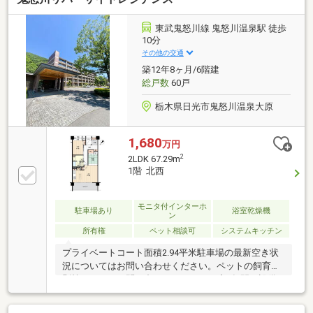
東武鬼怒川線 鬼怒川温泉駅 徒歩
10分
その他の交通
築12年8ヶ月/6階建
総戸数
60戸
栃木県日光市鬼怒川温泉大原
1,680
万円
2
2LDK 67.29m
1階 北西
モニタ付インターホ
駐車場あり
浴室乾燥機
ン
所有権
ペット相談可
システムキッチン
プライベートコート面積2.94平米駐車場の最新空き状
況についてはお問い合わせください。ペットの飼育細
則等については問い合わせください。◆3年間の設備
保証つき◆弊社から直接ご購入いただいたお客様に
は、指定設備の故障時に修理費用を軽減する「あんし