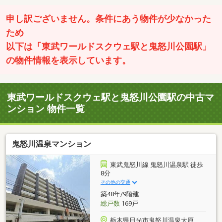
申し訳ございません。条件にあう物件が少なかった
ため
以下は「東武ワールドスクウェ駅と鬼怒川公園駅」
の物件情報を表示しています。
東武ワールドスクウェ駅と鬼怒川公園駅の中古マ
ンション 物件一覧
鬼怒川温泉マンション
東武鬼怒川線 鬼怒川温泉駅 徒歩
8分
その他の交通
築48年/9階建
総戸数
169戸
栃木県日光市鬼怒川温泉大原