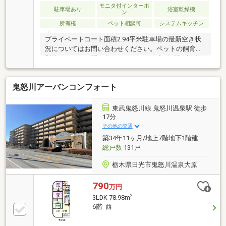
モニタ付インターホ
駐車場あり
浴室乾燥機
ン
所有権
ペット相談可
システムキッチン
プライベートコート面積2.94平米駐車場の最新空き状
況についてはお問い合わせください。ペットの飼育細
則等については問い合わせください。◆3年間の設備
保証つき◆弊社から直接ご購入いただいたお客様に
は、指定設備の故障時に修理費用を軽減する「あんし
鬼怒川アーバンコンフォート
ん保証」サービスをご用意しております。※保証内容
の制限・保証限度額の設定あり◆設備トラブルの問い
合わせを24時間受付対応◆成約されたお客様には、突
東武鬼怒川線 鬼怒川温泉駅 徒歩
発的な設備トラブルに対応する「駆けつけ」サービス
17分
を提供しております。24時間365日コールセンター対
その他の交通
応、30分以内の一次応急処置を無料で実施。※対象期
築34年11ヶ月/地上7階地下1階建
間・対象者・対象設備等の諸条件あり
総戸数
131戸
栃木県日光市鬼怒川温泉大原
790
万円
2
3LDK 78.98m
6階 西