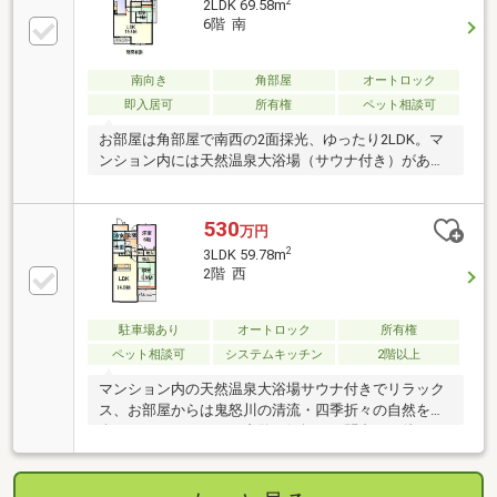
2
2LDK 69.58m
ク置場
6階 南
南向き
角部屋
オートロック
即入居可
所有権
ペット相談可
お部屋は角部屋で南西の2面採光、ゆったり2LDK。マ
ンション内には天然温泉大浴場（サウナ付き）があり
リラックスできます・・・
530
万円
2
3LDK 59.78m
2階 西
駐車場あり
オートロック
所有権
ペット相談可
システムキッチン
2階以上
マンション内の天然温泉大浴場サウナ付きでリラック
ス、お部屋からは鬼怒川の清流・四季折々の自然をお
楽しみいただけます。内覧お気軽にお問合せお待ちし
ております。