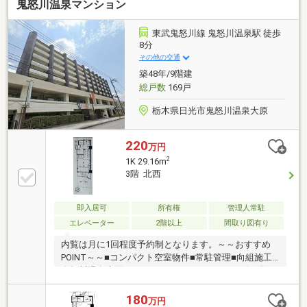
鬼怒川温泉マンション
東武鬼怒川線 鬼怒川温泉駅 徒歩
8分
その他の交通
築48年/9階建
総戸数
169戸
栃木県日光市鬼怒川温泉大原
220
万円
2
1K 29.16m
3階 北西
即入居可
所有権
管理人常駐
エレベーター
2階以上
間取り図有り
内覧は月に1回程度予約制となります。～～おすすめ
POINT～～■コンパクト空室物件■常駐管理■向組施工■
鬼怒川温泉大原アドレス■エレベーターあり■総戸数
169戸■ローソン隣接■スキー拠点にピッタリ
180
万円