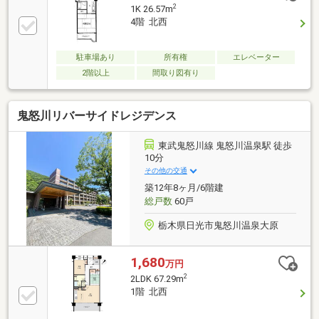
2
1K 26.57m
4階 北西
駐車場あり
所有権
エレベーター
2階以上
間取り図有り
鬼怒川リバーサイドレジデンス
東武鬼怒川線 鬼怒川温泉駅 徒歩
10分
その他の交通
築12年8ヶ月/6階建
総戸数
60戸
栃木県日光市鬼怒川温泉大原
1,680
万円
2
2LDK 67.29m
1階 北西