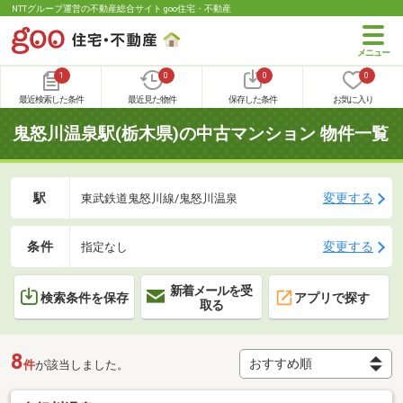
NTTグループ運営の不動産総合サイト goo住宅・不動産
1
0
0
0
最近検索した条件
最近見た物件
保存した条件
お気に入り
鬼怒川温泉駅(栃木県)の中古マンション 物件一覧
駅
変更する
東武鉄道鬼怒川線/鬼怒川温泉
条件
変更する
指定なし
新着メールを受
検索条件を保存
アプリで探す
取る
8
件
が該当しました。