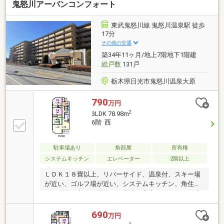
鬼怒川アーバンコンフォート
ん保証」サービスをご用意しております。※保証内容
の制限・保証限度額の設定あり◆設備トラブルの問い
合わせを24時間受付対応◆成約されたお客様には、突
東武鬼怒川線 鬼怒川温泉駅 徒歩
発的な設備トラブルに対応する「駆けつけ」サービス
17分
を提供しております。24時間365日コールセンター対
その他の交通
応、30分以内の一次応急処置を無料で実施。※対象期
築34年11ヶ月/地上7階地下1階建
間・対象者・対象設備等の諸条件あり
総戸数
131戸
栃木県日光市鬼怒川温泉大原
790
万円
2
3LDK 78.98m
6階 西
駐車場あり
角部屋
所有権
システムキッチン
エレベーター
2階以上
ＬＤＫ１８畳以上、リバーサイド、温泉付、スキー場
が近い、ゴルフ場が近い、システムキッチン、角住
戸、陽当り良好、閑静な住宅地、和室、シャワー付洗
面化粧台、２４時間ゴミ出し可、２面以上バルコニ
ー、温水洗浄便座、緑豊かな住宅地、前面棟無、眺望
690
万円
良好、全居室６畳以上、エレベーター、駐輪場、バイ