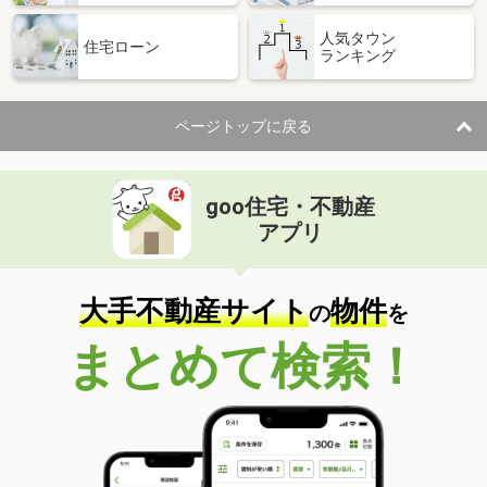
人気タウン
住宅ローン
ランキング
ページトップに戻る
goo住宅・不動産
アプリ
大手不動産サイト
物件
の
を
まとめて検索！