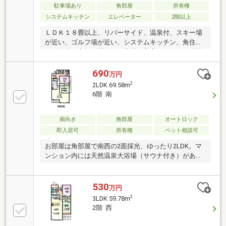
駐車場あり
角部屋
所有権
システムキッチン
エレベーター
2階以上
ＬＤＫ１８畳以上、リバーサイド、温泉付、スキー場
が近い、ゴルフ場が近い、システムキッチン、角住
戸、陽当り良好、閑静な住宅地、和室、シャワー付洗
面化粧台、２４時間ゴミ出し可、２面以上バルコニ
ー、温水洗浄便座、緑豊かな住宅地、前面棟無、眺望
690
万円
良好、全居室６畳以上、エレベーター、駐輪場、バイ
2
2LDK 69.58m
ク置場
6階 南
南向き
角部屋
オートロック
即入居可
所有権
ペット相談可
お部屋は角部屋で南西の2面採光、ゆったり2LDK。マ
ンション内には天然温泉大浴場（サウナ付き）があり
リラックスできます・・・
530
万円
2
3LDK 59.78m
2階 西