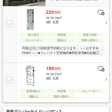
220
万円
2
1K 29.16m
3階 北西
即入居可
所有権
管理人常駐
エレベーター
2階以上
間取り図有り
内覧は月に1回程度予約制となります。～～おすすめ
POINT～～■コンパクト空室物件■常駐管理■向組施工■
鬼怒川温泉大原アドレス■エレベーターあり■総戸数
169戸■ローソン隣接■スキー拠点にピッタリ
180
万円
2
1K 26.57m
4階 北西
駐車場あり
所有権
エレベーター
2階以上
間取り図有り
鬼怒川リバーサイドレジデンス