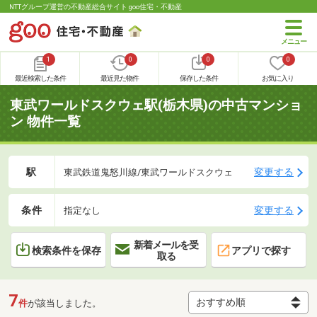
NTTグループ運営の不動産総合サイト goo住宅・不動産
1
0
0
0
最近検索した条件
最近見た物件
保存した条件
お気に入り
東武ワールドスクウェ駅(栃木県)の中古マンショ
ン 物件一覧
駅
変更する
東武鉄道鬼怒川線/東武ワールドスクウェ
条件
変更する
指定なし
新着メールを受
検索条件を保存
アプリで探す
取る
7
件
が該当しました。