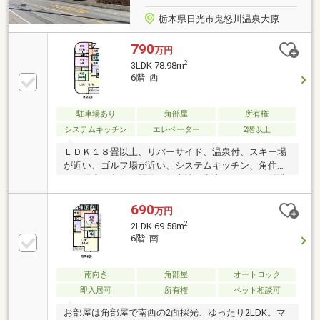
栃木県日光市鬼怒川温泉大原
790
万円
2
3LDK 78.98m
6階 西
駐車場あり
角部屋
所有権
システムキッチン
エレベーター
2階以上
ＬＤＫ１８畳以上、リバーサイド、温泉付、スキー場
が近い、ゴルフ場が近い、システムキッチン、角住
戸、陽当り良好、閑静な住宅地、和室、シャワー付洗
面化粧台、２４時間ゴミ出し可、２面以上バルコニ
ー、温水洗浄便座、緑豊かな住宅地、前面棟無、眺望
690
万円
良好、全居室６畳以上、エレベーター、駐輪場、バイ
2
2LDK 69.58m
ク置場
6階 南
南向き
角部屋
オートロック
即入居可
所有権
ペット相談可
お部屋は角部屋で南西の2面採光、ゆったり2LDK。マ