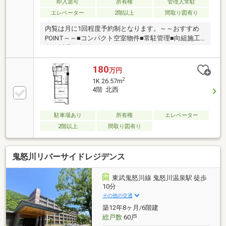
即入居可
所有権
管理人常駐
エレベーター
2階以上
間取り図有り
内覧は月に1回程度予約制となります。～～おすすめ
POINT～～■コンパクト空室物件■常駐管理■向組施工■
鬼怒川温泉大原アドレス■エレベーターあり■総戸数
169戸■ローソン隣接■スキー拠点にピッタリ
180
万円
2
1K 26.57m
4階 北西
駐車場あり
所有権
エレベーター
2階以上
間取り図有り
鬼怒川リバーサイドレジデンス
東武鬼怒川線 鬼怒川温泉駅 徒歩
10分
その他の交通
築12年8ヶ月/6階建
総戸数
60戸