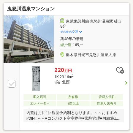
鬼怒川温泉マンション
東武鬼怒川線 鬼怒川温泉駅 徒歩
8分
その他の交通
築48年/9階建
総戸数
169戸
栃木県日光市鬼怒川温泉大原
220
万円
2
1K 29.16m
3階 北西
即入居可
所有権
管理人常駐
エレベーター
2階以上
間取り図有り
内覧は月に1回程度予約制となります。～～おすすめ
POINT～～■コンパクト空室物件■常駐管理■向組施工■
鬼怒川温泉大原アドレス■エレベーターあり■総戸数
169戸■ローソン隣接■スキー拠点にピッタリ