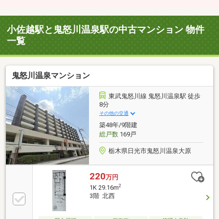
小佐越駅と鬼怒川温泉駅の中古マンション 物件
一覧
鬼怒川温泉マンション
東武鬼怒川線 鬼怒川温泉駅 徒歩
8分
その他の交通
築48年/9階建
総戸数
169戸
栃木県日光市鬼怒川温泉大原
220
万円
2
1K 29.16m
3階 北西