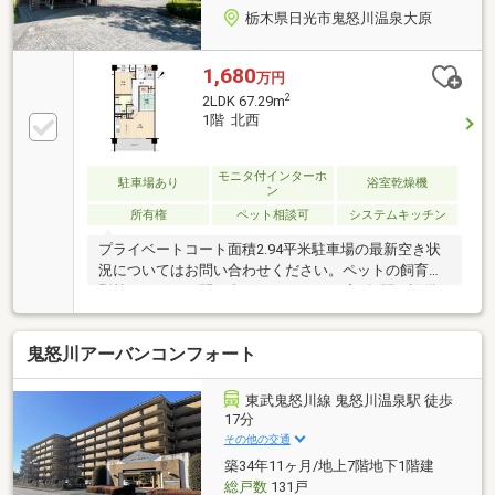
栃木県日光市鬼怒川温泉大原
1,680
万円
2
2LDK 67.29m
1階 北西
モニタ付インターホ
駐車場あり
浴室乾燥機
ン
所有権
ペット相談可
システムキッチン
プライベートコート面積2.94平米駐車場の最新空き状
況についてはお問い合わせください。ペットの飼育細
則等については問い合わせください。◆3年間の設備
保証つき◆弊社から直接ご購入いただいたお客様に
は、指定設備の故障時に修理費用を軽減する「あんし
鬼怒川アーバンコンフォート
ん保証」サービスをご用意しております。※保証内容
の制限・保証限度額の設定あり◆設備トラブルの問い
合わせを24時間受付対応◆成約されたお客様には、突
東武鬼怒川線 鬼怒川温泉駅 徒歩
発的な設備トラブルに対応する「駆けつけ」サービス
17分
を提供しております。24時間365日コールセンター対
その他の交通
応、30分以内の一次応急処置を無料で実施。※対象期
築34年11ヶ月/地上7階地下1階建
間・対象者・対象設備等の諸条件あり
総戸数
131戸