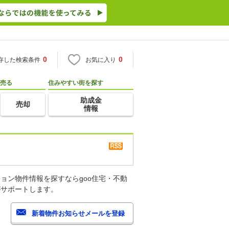
0
0
存した検索条件
お気に入り
売る
住みやすい街を探す
助成金
売却
情報
ョン物件情報を探すならgoo住宅・不動
がサポートします。