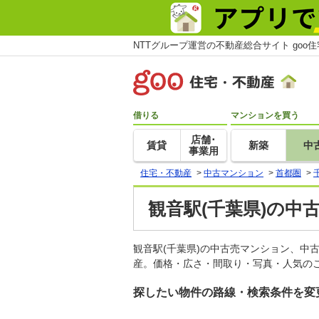
NTTグループ運営の不動産総合サイト goo
借りる
マンションを買う
店舗･
賃貸
新築
中
事業用
住宅・不動産
>
中古マンション
>
首都圏
>
観音駅(千葉県)の中
観音駅(千葉県)の中古売マンション、中
産。価格・広さ・間取り・写真・人気のこ
探したい物件の路線・検索条件を変