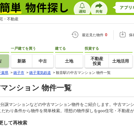
住宅・不動産
0
最近見た物件
保
一戸建てを買う
建てる
投資する
不動産
古
新築
中古
土地
土地活用
投資
千葉県
>
銚子市
>
銚子電気鉄道
>
観音駅の中古マンション 物件一覧
古マンション 物件一覧
古分譲マンションなどの中古マンション物件をご紹介します。中古マンシ
だわり条件から物件を簡単検索。理想の物件探しをgoo住宅・不動産
更して再検索