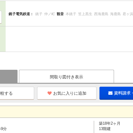
銚子電気鉄道：
銚子
仲ノ町
観音
本銚子
笠上黒生
西海鹿島
海鹿島
君ヶ
間取り図付き表示
お気に入りに追加
資料請求
築18年2ヶ月
歩9分
13階建