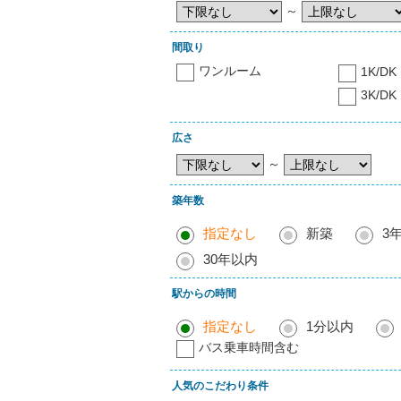
～
間取り
ワンルーム
1K/DK
3K/DK
広さ
～
築年数
指定なし
新築
3
30年以内
駅からの時間
指定なし
1分以内
バス乗車時間含む
人気のこだわり条件