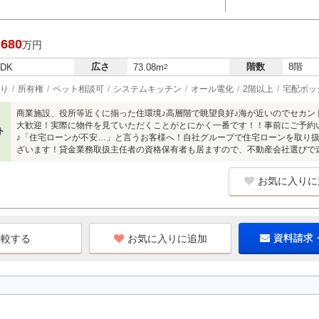
,680
万円
広さ
階数
8階
LDK
73.08m
2
り
所有権
ペット相談可
システムキッチン
オール電化
2階以上
宅配ボッ
商業施設、役所等近くに揃った住環境♪高層階で眺望良好♪海が近いのでセカン
大歓迎！実際に物件を見ていただくことがとにかく一番です！！事前にご予約
ト
♪「住宅ローンが不安…」と言うお客様へ！自社グループで住宅ローンを取り
ざいます！貸金業務取扱主任者の資格保有者も居ますので、不動産会社選びで
お気に入りに
お気に入りに追加
資料請求