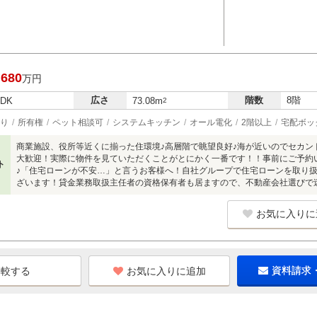
,680
万円
広さ
階数
8階
LDK
73.08m
2
り
所有権
ペット相談可
システムキッチン
オール電化
2階以上
宅配ボッ
商業施設、役所等近くに揃った住環境♪高層階で眺望良好♪海が近いのでセカン
大歓迎！実際に物件を見ていただくことがとにかく一番です！！事前にご予約
ト
♪「住宅ローンが不安…」と言うお客様へ！自社グループで住宅ローンを取り
ざいます！貸金業務取扱主任者の資格保有者も居ますので、不動産会社選びで
お気に入りに
お気に入りに追加
資料請求