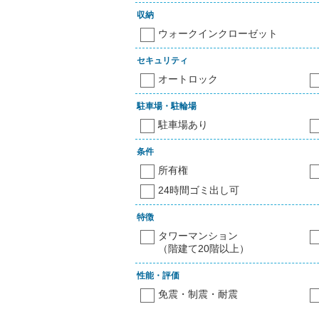
収納
ウォークインクローゼット
セキュリティ
オートロック
駐車場・駐輪場
駐車場あり
条件
所有権
24時間ゴミ出し可
特徴
タワーマンション
（階建て20階以上）
性能・評価
免震・制震・耐震