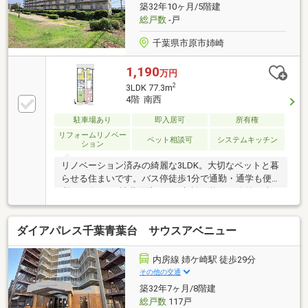
築32年10ヶ月/5階建
総戸数
-戸
千葉県市原市姉崎
1,190
万円
2
3LDK 77.3m
4階 南西
駐車場あり
即入居可
所有権
リフォームリノベー
ペット相談可
システムキッチン
ション
リノベーション済みの綺麗な3LDK。大切なペットと暮
らせる住まいです。バス停徒歩1分で通勤・通学も便
利。頭金0円・諸費用込みもご相談可能。FP在籍の当
社が住宅ローンまでしっかりサポートします！
ダイアパレス千葉青葉台 サウスアベニュー
内房線 姉ケ崎駅 徒歩29分
その他の交通
築32年7ヶ月/8階建
総戸数
117戸