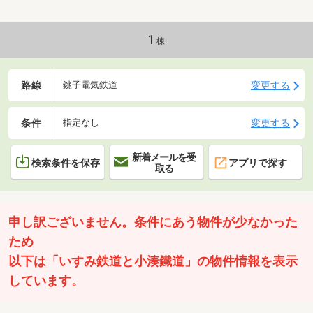
っている弊社だからこそ出来るご提案がございます！
貸金業務取扱主任者の資格保有者も居ますので、不動
産会社選びで迷っている方はぜひ一度ご相談ください
1
棟
♪
路線
変更する
銚子電気鉄道
条件
変更する
指定なし
新着メールを受
検索条件を保存
アプリで探す
取る
申し訳ございません。条件にあう物件が少なかった
ため
以下は「いすみ鉄道と小湊鐵道」の物件情報を表示
しています。