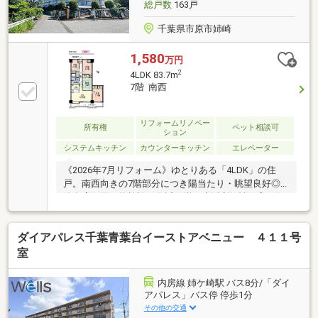
総戸数
163戸
千葉県市原市姉崎
1,580
万円
2
4LDK 83.7m
7階 南西
リフォームリノベー
所有権
ペット相談可
ション
システムキッチン
カウンターキッチン
エレベーター
《2026年7月リフォーム》ゆとりある「4LDK」の住
戸。南西向きの7階部分につき陽当たり・眺望良好◎
飲食店や買い物施設が身近に揃う生活利便性の高い住
環境！
ダイアパレス千葉青葉台イーストアベニュー ４１１号
室
内房線 姉ケ崎駅 バス8分/「ダイ
アパレス」バス停 停歩1分
その他の交通