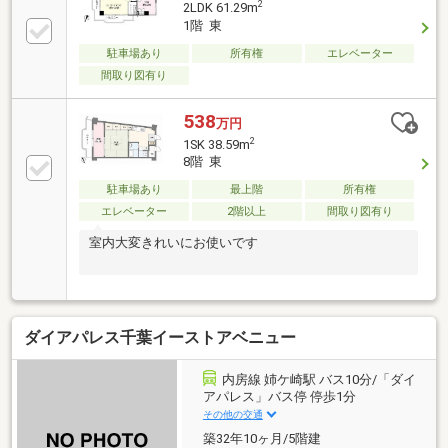
2
2LDK 61.29m
1階 東
駐車場あり
所有権
エレベーター
間取り図有り
538
万円
2
1SK 38.59m
8階 東
駐車場あり
最上階
所有権
エレベーター
2階以上
間取り図有り
室内大変きれいにお使いです
ダイアパレス千葉イーストアベニュー
内房線 姉ケ崎駅 バス10分/「ダイ
アパレス」バス停 停歩1分
その他の交通
築32年10ヶ月/5階建