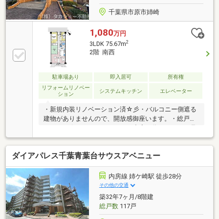
千葉県市原市姉崎
1,080
万円
2
3LDK 75.67m
2階 南西
駐車場あり
即入居可
所有権
リフォームリノベー
システムキッチン
エレベーター
ション
・新規内装リノベーション済☆彡・バルコニー側遮る
建物がありませんので、開放感御座います。・総戸数
400戸のビッグコミュニティー!!空室の為いつでもご見
学可能です。 お気軽にお問い合わせ下さい!!
ダイアパレス千葉青葉台サウスアベニュー
内房線 姉ケ崎駅 徒歩28分
その他の交通
築32年7ヶ月/8階建
総戸数
117戸