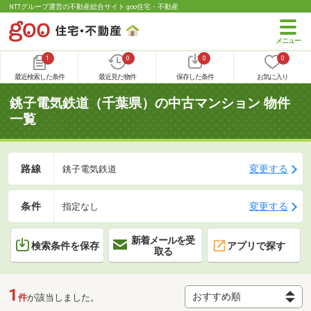
NTTグループ運営の不動産総合サイト goo住宅・不動産
1
0
0
0
最近検索した条件
最近見た物件
保存した条件
お気に入り
銚子電気鉄道（千葉県）の中古マンション 物件
一覧
路線
変更する
銚子電気鉄道
条件
変更する
指定なし
新着メールを受
検索条件を保存
アプリで探す
取る
1
件
が該当しました。