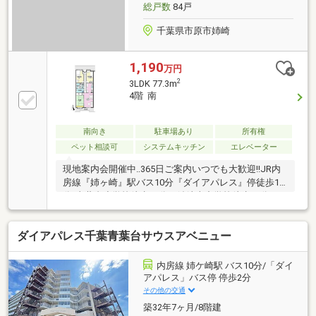
総戸数
84戸
千葉県市原市姉崎
1,190
万円
2
3LDK 77.3m
4階 南
南向き
駐車場あり
所有権
ペット相談可
システムキッチン
エレベーター
現地案内会開催中‥365日ご案内いつでも大歓迎!!JR内
房線『姉ヶ崎』駅バス10分『ダイアパレス』停徒歩1
分/青葉台小学校徒歩15分・姉崎東中学校徒歩10分
ダイアパレス千葉青葉台サウスアベニュー
内房線 姉ケ崎駅 バス10分/「ダイ
アパレス」バス停 停歩2分
その他の交通
築32年7ヶ月/8階建