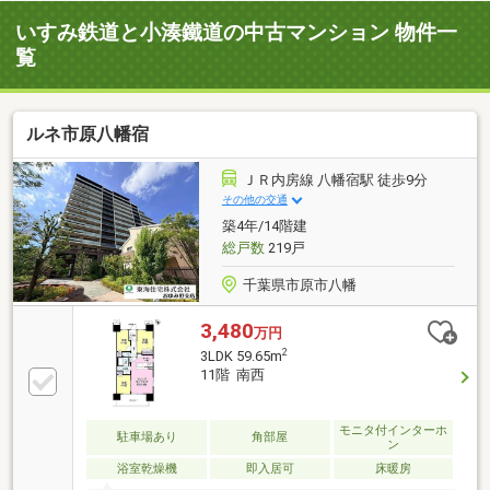
いすみ鉄道と小湊鐵道の中古マンション 物件一
覧
ルネ市原八幡宿
ＪＲ内房線 八幡宿駅 徒歩9分
その他の交通
築4年/14階建
総戸数
219戸
千葉県市原市八幡
3,480
万円
2
3LDK 59.65m
11階 南西
モニタ付インターホ
駐車場あり
角部屋
ン
浴室乾燥機
即入居可
床暖房