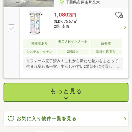
千葉県市原市片又木
1,080
万円
2
3LDK 75.67m
2階 南西
モニタ付インターホ
駐車場あり
所有権
ン
システムキッチン
2階以上
間取り図有り
リフォーム完了済み！これから新たな魅力をまとって
生まれ変わる一室。生活しやすい2階部分に位置し、
落ち着いた住環境で快適な毎日を叶える中古マンショ
ンです。
もっと見る
お気に入り物件一覧を見る