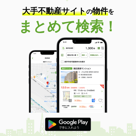
大手不動産サイト
物件
の
を
まとめて検索！