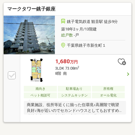
マークタワー銚子銀座
銚子電気鉄道 観音駅 徒歩9分
築18年2ヶ月/13階建
総戸数
-戸
千葉県銚子市新生町１
1,680
万円
2
3LDK 73.08m
8階 南
南向き
駐車場あり
所有権
ペット相談可
システムキッチン
オール電化
商業施設、役所等近くに揃った住環境♪高層階で眺望
良好♪海が近いのでセカンドハウスとしてもおすすめ♪
現地合流・解散大歓迎！実際に物件を見ていただくこ
とがとにかく一番です！！事前にご予約いただければ
時間外でのご案内も可能です♪「住宅ローンが不安…」
と言うお客様へ！自社グループで住宅ローンを取り扱