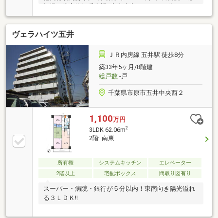
燥機、浴室換気暖房機■室内大変キレイにお使いで
す！
ヴェラハイツ五井
ＪＲ内房線 五井駅 徒歩8分
築33年5ヶ月/8階建
総戸数
-戸
千葉県市原市五井中央西２
1,100
万円
2
3LDK 62.06m
2階 南東
所有権
システムキッチン
エレベーター
2階以上
宅配ボックス
間取り図有り
スーパー・病院・銀行が５分以内！東南向き陽光溢れ
る３ＬＤＫ!!