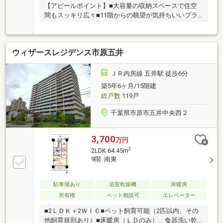
【アピールポイント】■大容量の収納スペースで住空
間もスッキリ広々■11階からの眺望が気持ちいいプラ
イベートなバルコニー■ゲストルーム、キッチンスタ
ジオ、ランドリールーム、カフェラウンジなどの充実
の共有施設■宅配ボックス付きでご不在時も安心です■
ウィザースレジデンス市原五井
室内キレイな状態です。リフォームのご相談も可能で
すので、お気軽にご相談ください！■24時間ゴミ出し
可能【周辺環境】■市原市立八幡小学校 徒歩約16分■
ＪＲ内房線 五井駅 徒歩6分
市原市立八幡中学校 徒歩約21分■ローソン 市原八幡
築5年6ヶ月/15階建
店 徒歩約650分■スーパーセンタートライアル 八幡宿
総戸数
119戸
店 徒歩約3分■桜保育園 徒歩約7分
千葉県市原市五井中央西２
3,700
万円
2
2LDK 64.45m
9階 南東
駐車場あり
浴室乾燥機
床暖房
所有権
ペット相談可
エレベーター
■2ＬＤＫ＋2ＷＩＣ■ペット飼育可能（2匹以内、その
他飼育規則あり）■床暖房（ＬＤのみ）、食器洗い乾