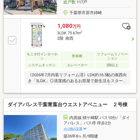
総戸数
117戸
千葉県市原市姉崎
1,080
万円
2
3LDK 75.67m
2階 南西
モニタ付インターホ
リフォームリノベー
所有権
ン
ション
システムキッチン
エレベーター
2階以上
《2026年7月内装リフォーム済》LDK約16.5帖の南西向
き「3LDK」◎清潔感のあるお部屋で新生活をスター
ト。バス停まで徒歩2分・小中学校徒歩15分圏内。
ダイアパレス千葉青葉台ウエストアベニュー ２号棟
内房線 姉ケ崎駅 バス10分/「ダイ
アパレス」バス停 停歩2分
その他の交通
築36年8ヶ月/9階建