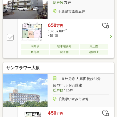
総戸数
73戸
千葉県市原市五井
650
万円
2
3DK 59.88m
4階 南
南向き
駐車場あり
最上階
角部屋
所有権
2階以上
サンフラワー大原
ＪＲ外房線 大原駅 徒歩24分
築43年5ヶ月/8階建
総戸数
126戸
千葉県いすみ市深堀
450
万円