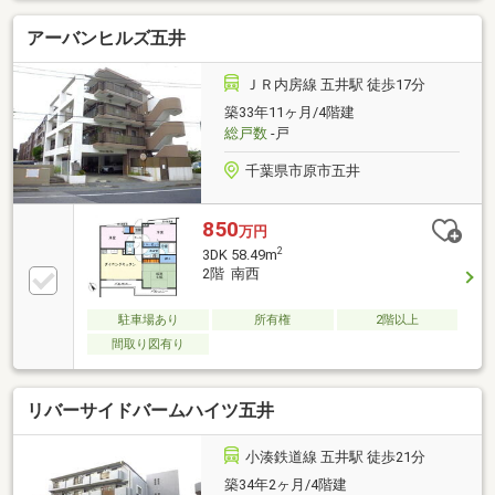
アーバンヒルズ五井
ＪＲ内房線 五井駅 徒歩17分
築33年11ヶ月/4階建
総戸数
-戸
千葉県市原市五井
850
万円
2
3DK 58.49m
2階 南西
駐車場あり
所有権
2階以上
間取り図有り
リバーサイドバームハイツ五井
小湊鉄道線 五井駅 徒歩21分
築34年2ヶ月/4階建