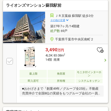
を含むリフォームを実施しております。おすすめポイ
ライオンズマンション蘇我駅前
ント・奥行約1.8mのバルコニー・LD側アウトフレーム
設計・キッチンに窓あり・各居室収納あり・TVモニタ
ー付オートロック・宅配ボックス2023年7月リフォー
ＪＲ京葉線 蘇我駅 徒歩3分
ム実施・キッチン交換・浴室交換・トイレ交換・洗面
その他の交通
化粧台交換・建具交換・フローリング・クロス張替
築27年7ヶ月/14階建
総戸数
69戸
千葉県千葉市中央区南町２
3,490
万円
2
4LDK 83.08m
14階 南東
モニタ付インターホ
最上階
角部屋
ン
即入居可
所有権
システムキッチン
■おかげさまで『創業49年／グループ全25社』不動産
売買仲介で全国8位の実績をもつグループ会社の一員
です！創業49年の蓄積されたノウハウを基にご購入・
ご売却・お買替え全てをサポート致します！■独自の
FP相談【未来カレンダー】住宅購入の資金計画は未来