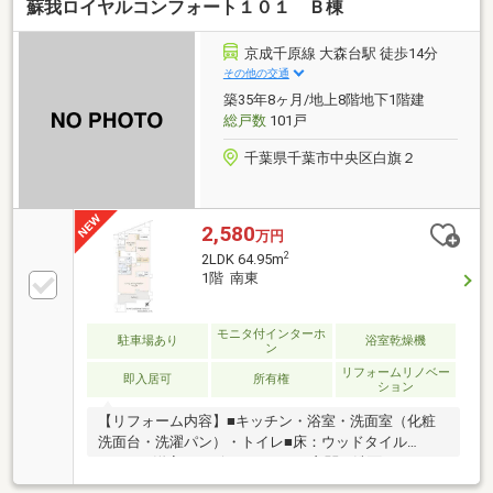
蘇我ロイヤルコンフォート１０１ Ｂ棟
タイムを快適に過ごせます。■オール電化で地球にや
さしいエコ生活。■宅配ボックスがあり充実した共用
施設。■オートロックで安心です。■蘇我駅から徒歩7
京成千原線 大森台駅 徒歩14分
分で通勤通学にはとても便利です。■LDK15畳以上。■
その他の交通
高速インターネット対応しています。資金計画、住宅
築35年8ヶ月/地上8階地下1階建
ローン等についてもお気軽にご相談ください。お問い
総戸数
101戸
合わせ、お待ちしております。
千葉県千葉市中央区白旗２
2,580
万円
2
2LDK 64.95m
1階 南東
モニタ付インターホ
駐車場あり
浴室乾燥機
ン
リフォームリノベー
即入居可
所有権
ション
【リフォーム内容】■キッチン・浴室・洗面室（化粧
洗面台・洗濯パン）・トイレ■床：ウッドタイル
（LDK・洋室）、ビニルタイル（玄関・洗面・トイ
レ）、クロス(全室)、建具(全部)■下足入れ、照明器具