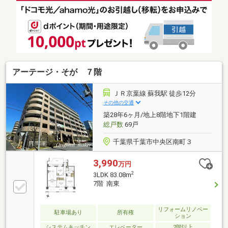
からの出発、お迎えの中からお選び下さい♪■頭金0円
OK！全額ローン可能です！家計シミュレーションやロ
ーン相談もその場でOK！ローンに関する、ご不安お悩
みすべてご相談ください！他に借り入れがある方や、
諸費用がない方等々住宅ローンに関するお悩みを、実
績あるスタッフが一緒に解決いたします。
アーテージ・そが ７階
ＪＲ京葉線 蘇我駅 徒歩12分
その他の交通
築28年6ヶ月/地上8階地下1階建
総戸数
69戸
千葉県千葉市中央区南町３
3,990
万円
2
3LDK 83.08m
7階 南東
リフォームリノベー
駐車場あり
所有権
ション
システムキッチン
エレベーター
2階以上