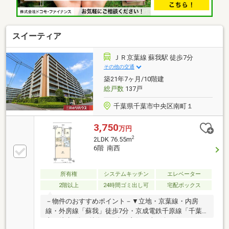
スイーティア
ＪＲ京葉線 蘇我駅 徒歩7分
その他の交通
築21年7ヶ月/10階建
総戸数
137戸
千葉県千葉市中央区南町１
3,750
万円
2
2LDK 76.55m
6階 南西
所有権
システムキッチン
エレベーター
2階以上
24時間ゴミ出し可
宅配ボックス
－物件のおすすめポイント－▼立地・京葉線・内房
線・外房線「蘇我」徒歩7分・京成電鉄千原線「千葉
寺」徒歩9分▼特徴・陽当り良好な南西向き住戸・IHコ