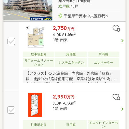
築28年6ヶ月/6階建
千葉駅へ直行。朝は約6分間隔、終バスは0時25分発で
総戸数
43戸
深夜帰宅も安心！
千葉県千葉市中央区蘇我５
2,750
万円
2
4LDK 81.46m
3階 南東
駐車場あり
角部屋
所有権
リフォームリノベー
システムキッチン
エレベーター
ション
【アクセス】◇JR京葉線・内房線・外房線「蘇我」
駅 徒歩14分3路線使用可能 京葉線は始発駅の為、
東京方面の通勤・通学が便利です。【物件概要】
◇1998年3月築 地上6階建て3階部分◇鉄筋コンクリ
ート造◇専有面積：81.46㎡／バルコニー面積：19.30
2,990
万円
㎡◇角部屋・両面バルコニー◇ペット飼育可◇宅配
2
3LDK 70.56m
BOXあり
1階 南東
モニタ付インターホ
駐車場あり
専用庭
ン