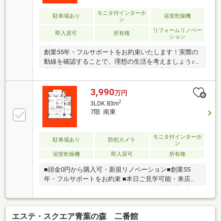
モニタ付インターホ
駐車場あり
浴室乾燥機
ン
リフォームリノベー
即入居可
所有権
ション
創業55年・フルサポートをお約束いたします！実際の
動線を確認することで、理想の生活を考えましょう♪
見学予約ボタンより、連絡不要ですぐ内見予約が可能
です！・物件おすすめポイント・□大画面ＴＶも余
裕、インテリアプランが考えやすいワイドなリビング
3,990
万円
■お子様のお留守番にも安心、訪問者を確認できるＴ
2
3LDK 83m
Ｖモニタ・インタホン付き□全居室収納付きで「自分
7階 南東
の物は自分でしまう」が自然に身に付く間取り■浴室
には浴室乾燥機つき、湿気を排しカビ防止に大活躍。
冬季のヒートショック緩和に
モニタ付インターホ
駐車場あり
防犯カメラ
ン
浴室乾燥機
即入居可
所有権
■頭金0円から購入可・新規リノベーション■創業55
年・フルサポートをお約束 ■本日ご見学可能・来店不
要■現地にて全てサポート致します■ □隙間時間で内覧
OK□
エステ・スクエア青葉の森 二番館