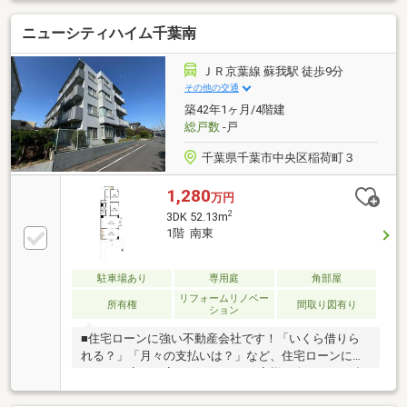
FP相談【未来カレンダー】住宅購入の資金計画は未来
ニューシティハイム千葉南
を見据えて立てなければいけません。漠然とした不安
や悩みを『見える化』して幸せな未来へのスタートを
切りましょう。■業界初の無料アフターサポート
ＪＲ京葉線 蘇我駅 徒歩9分
【TOHO HOUSE CLUB】『住まい』のご購入はゴール
その他の交通
ではなくスタートです。お客様の『住まい』と『暮ら
築42年1ヶ月/4階建
し』の安心と安全を守るサービスを全て無料で提供し
総戸数
-戸
てます。お気軽にお問合せ下さい！
千葉県千葉市中央区稲荷町３
1,280
万円
2
3DK 52.13m
1階 南東
駐車場あり
専用庭
角部屋
リフォームリノベー
所有権
間取り図有り
ション
■住宅ローンに強い不動産会社です！「いくら借りら
れる？」「月々の支払いは？」など、住宅ローンに関
するご不安を丁寧にサポート。お客様一人ひとりに合
った資金計画をご提案いたします。■地域密着だから