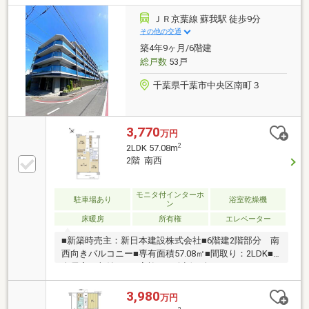
早めにご予約をお願い致します。■日時※弊社が定休日
の場合でも曜日・時間帯問わず柔軟に対応させて頂き
ＪＲ京葉線 蘇我駅 徒歩9分
ますので、まずはご相談ください■資金計画・住宅ロ
その他の交通
ーンのご相談※住宅購入のご相談を随時・無料で承り
築4年9ヶ月/6階建
ます。将来を見据えた資金計画で、『無理をしない』
総戸数
53戸
マイホーム探しをご提案いたします
千葉県千葉市中央区南町３
3,770
万円
2
2LDK 57.08m
2階 南西
モニタ付インターホ
駐車場あり
浴室乾燥機
ン
床暖房
所有権
エレベーター
■新築時売主：新日本建設株式会社■6階建2階部分 南
西向きバルコニー■専有面積57.08㎡■間取り：2LDK■
全居室に収納あり■家族との会話を楽しめるカウンタ
ーキッチン■１４１８サイズのユニットバス■ペット飼
育可能（管理規約等による制限あり）■住友不動産ハ
3,980
万円
ウジング株式会社にて無料でリフォームプランの作成