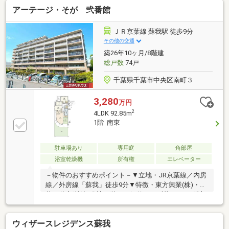
こそのご提案！物件情報だけでなく、周辺環境や生活
アーテージ・そが 弐番館
利便施設、地域情報まで詳しくご案内。実際に暮らす
イメージを持っていただけるようお手伝いいたしま
す。■購入後も末永くお付き合い！アルカンジュ不動
ＪＲ京葉線 蘇我駅 徒歩9分
産では、お住まいのご購入をゴールではなく新しい暮
その他の交通
らしのスタートと考えております。ご契約からお引渡
築26年10ヶ月/8階建
し、その後のご相談まで、お客様に寄り添いながら長
総戸数
74戸
くサポートいたします。
千葉県千葉市中央区南町３
3,280
万円
2
4LDK 92.85m
1階 南東
駐車場あり
専用庭
角部屋
浴室乾燥機
所有権
エレベーター
－物件のおすすめポイント－▼立地・JR京葉線／内房
線／外房線「蘇我」徒歩9分▼特徴・東方興業(株)・三
井不動産(株)旧分譲・階下へ気兼ねせず暮らせる1階部
分・LDKは約16.5帖の広さ・勝手口付のキッチン・浴
室は1620サイズ、換気乾燥機有・SIC・WIC・パントリ
ウィザースレジデンス蘇我
ー等、収納豊富▼設備・オートロック・宅配ボックス