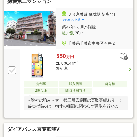
蘇我第二マンション
を見据えて立てなければいけません。漠然とした不安
や悩みを『見える化』して幸せな未来へのスタートを
切りましょう。■業界初の無料アフターサポート
ＪＲ京葉線 蘇我駅 徒歩4分
【TOHO HOUSE CLUB】『住まい』のご購入はゴール
その他の交通
ではなくスタートです。お客様の『住まい』と『暮ら
築47年8ヶ月/5階建
し』の安心と安全を守るサービスを全て無料で提供し
総戸数
28戸
てます。お気軽にお問合せ下さい！
千葉県千葉市中央区今井２
550
万円
2
2DK 36.44m
3階 東
角部屋
即入居可
所有権
2階以上
間取り図有り
～弊社の強み～☆一都三県広範囲の買取実績あり！！
当社の強みは、物件の種類に関わらず買取を行いま
す。住み替えをお考えのお客様の負担を最小限に抑え
た住み替えを目的とした買取も受付中です！！査定無
料秘密厳守です。☆最新の相続情報が学べるセミナー
ダイアパレス京葉蘇我Ⅴ
を随時実施しています。相続に関しては、毎月開催の
無料セミナーや相談サービスを提供し、専門家による