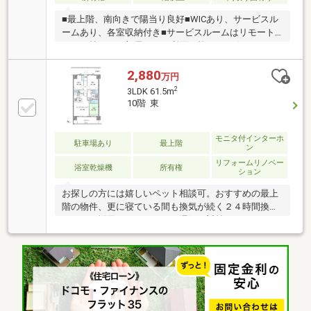
■最上階、南向きで陽当り良好■WICあり、サービスル
ームあり、各室収納付き■サービスルームはリモート
ワーク等でのお部屋として利用可能■コンビニ・スー
パー・ドラッグストア・病院が徒歩10分圏内■小学
校・中学校が徒歩10分圏内■人気の都市ガスが利用可
2,880
万円
能■ご希望の場合、LDK及び隣接の洋室はお引渡しまで
2
3LDK 61.5m
に間仕切り工事を行います。※敷地内駐車場満車。2年
10階 東
に1回管理会社による抽選あり（月額1台1万～1万4千
円）
モニタ付インターホ
駐車場あり
最上階
ン
リフォームリノベー
浴室乾燥機
所有権
ション
お探しの方には嬉しいペット相談可。おすすめの最上
階の物件、更に寝ている間も換気が続く２４時間換気
システム採用なので、こもる湿気の対策もバッチリで
す。また出不精さんでも活動的になれる？蘇我駅徒歩
６分ロケーションで、その上留守番いらずの宅配ＢＯ
Ｘ付なので、ネット通販大好き派にはお勧めです。ち
なみに食後お皿を下げるのもスムーズなカウンターキ
ッチンです。自然に団らんが生まれる３ＬＤＫ。是非
その目でお確かめください。