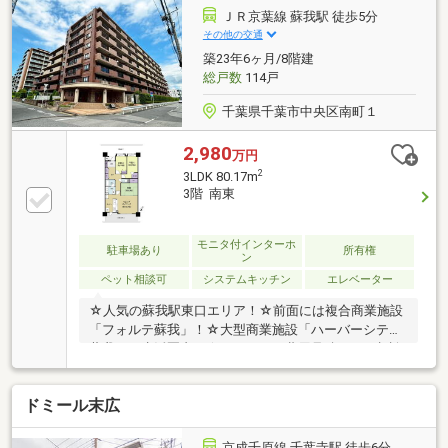
サポートも行います。☆センチュリー21は全国の店舗
ＪＲ京葉線 蘇我駅 徒歩5分
数NO1！！弊社は昨年全店舗で4位の実績があります。
その他の交通
ネットワークを活かし、お客様に安心と信頼のサービ
築23年6ヶ月/8階建
スを提供し、楽しい物件探しをサポートさせていただ
総戸数
114戸
きます。お気軽にご相談ください。
千葉県千葉市中央区南町１
2,980
万円
2
3LDK 80.17m
3階 南東
モニタ付インターホ
駐車場あり
所有権
ン
ペット相談可
システムキッチン
エレベーター
☆人気の蘇我駅東口エリア！☆前面には複合商業施設
「フォルテ蘇我」！☆大型商業施設「ハーバーシティ
蘇我」が生活圏内！☆リフォーム費用見積りもご相談
ください！●80㎡超えのゆとりある3LDK●家事動線が
整う2WAY化粧室●南東向きのため陽当り良好●TVモニ
ドミール末広
ター付オートロックシステム●荷物の受取に便利な宅
配BOX完備●小学校まで徒歩5分圏内●大切なペットと
暮らせます(1住戸1頭その他規約有)●敷地内駐車場空有
京成千原線 千葉寺駅 徒歩6分