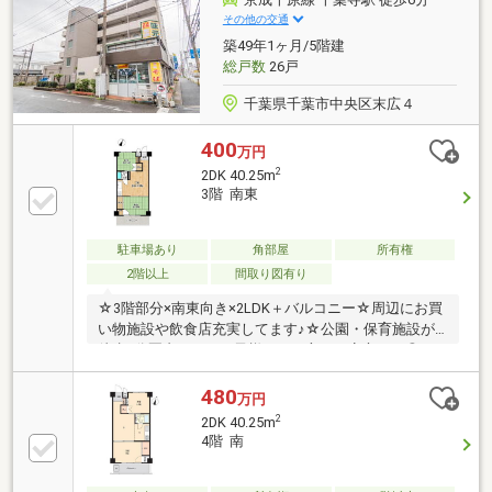
(機械式のためサイズは要確認)
その他の交通
築49年1ヶ月/5階建
総戸数
26戸
千葉県千葉市中央区末広４
400
万円
2
2DK 40.25m
3階 南東
駐車場あり
角部屋
所有権
2階以上
間取り図有り
☆3階部分×南東向き×2LDK＋バルコニー☆周辺にお買
い物施設や飲食店充実してます♪☆公園・保育施設が
徒歩5分圏内にありお子様がいる方でも安心です◎～
リフォームはナカジツにおまかせ！～豊富な実績に基
づき、リフォームプランのご提案もいたします！安心
480
万円
の定額プランで、理想のお住まいをかなえませんか？
2
2DK 40.25m
住宅ローンのご相談も承っております！お気軽にお問
4階 南
合せくださいませ☆□■周辺環境■□ファミリーマート
千葉末広四丁目店／徒歩約2分／約110ｍリブレ京成 千