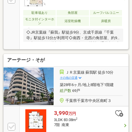
駐車場あり
角部屋
ルーフバルコニー
モニタ付インターホ
浴室乾燥機
床暖房
ン
◇JR京葉線『蘇我』駅徒歩9分、京成千原線『千葉
寺』駅徒歩13分が利用可◇南西・北西の角部屋、約99
平米４LDK、6階部分につき陽当り・眺望・通風良好◇
戸建感覚の玄関前ポーチ13.87平米、42.92平米のルー
フバルコニー付◇リビングにはワイドオープンサッシ
アーテージ・そが
を採用、ルーフバルコニーと一体になり開放感があり
ます◇リビングにはTES式床暖房、つまづき防止に配
慮したフラットフロア設計◇玄関にはシューズインク
ＪＲ京葉線 蘇我駅 徒歩10分
ローク、洋室8.0帖にはウォークインクローゼット◇浴
その他の交通
室はゆとりの1620サイズ、雨の日や冬の入浴にうれし
築28年6ヶ月/地上8階地下1階建
いTES式暖房換気乾燥機設置◇ペット飼育可（規約に
総戸数
69戸
よる制限あり）
千葉県千葉市中央区南町３
3,990
万円
2
3LDK 83.08m
7階 南東