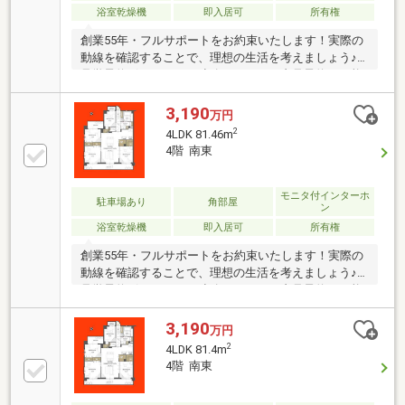
浴室乾燥機
即入居可
所有権
創業55年・フルサポートをお約束いたします！実際の
動線を確認することで、理想の生活を考えましょう♪
見学予約ボタンより、連絡不要ですぐ内見予約が可能
です！・物件おすすめポイント・□大画面ＴＶも余
裕、インテリアプランが考えやすいワイドなリビング
3,190
万円
■お子様のお留守番にも安心、訪問者を確認できるＴ
2
4LDK 81.46m
Ｖモニタ・インタホン付き□全居室収納付きで「自分
4階 南東
の物は自分でしまう」が自然に身に付く間取り■浴室
には浴室乾燥機つき、湿気を排しカビ防止に大活躍。
冬季のヒートショック緩和に
モニタ付インターホ
駐車場あり
角部屋
ン
浴室乾燥機
即入居可
所有権
創業55年・フルサポートをお約束いたします！実際の
動線を確認することで、理想の生活を考えましょう♪
見学予約ボタンより、連絡不要ですぐ内見予約が可能
です！・物件おすすめポイント・□大画面ＴＶも余
裕、インテリアプランが考えやすいワイドなリビング
3,190
万円
■お子様のお留守番にも安心、訪問者を確認できるＴ
2
4LDK 81.4m
Ｖモニタ・インタホン付き□全居室収納付きで「自分
4階 南東
の物は自分でしまう」が自然に身に付く間取り■浴室
には浴室乾燥機つき、湿気を排しカビ防止に大活躍。