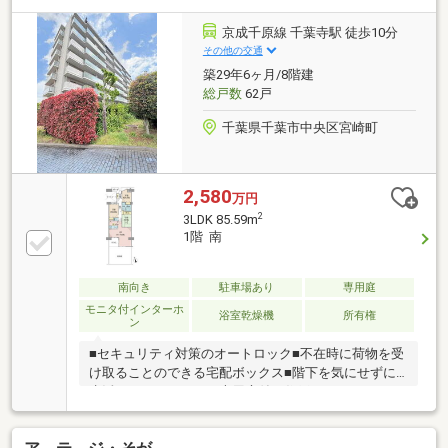
京成千原線 千葉寺駅 徒歩10分
その他の交通
築29年6ヶ月/8階建
総戸数
62戸
千葉県千葉市中央区宮崎町
2,580
万円
2
3LDK 85.59m
1階 南
南向き
駐車場あり
専用庭
モニタ付インターホ
浴室乾燥機
所有権
ン
■セキュリティ対策のオートロック■不在時に荷物を受
け取ることのできる宅配ボックス■階下を気にせずに
生活することのできる専用庭付き住戸