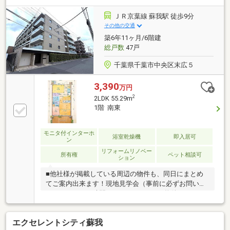
▼周辺環境・マルエツ蘇我南町店 徒歩3分(約190m)・
千葉市立宮崎小学校 徒歩9分(約680m)※専用庭面積
ＪＲ京葉線 蘇我駅 徒歩9分
39.27平米■ ご希望の住まい探しをお手伝いします
その他の交通
━━━━━・・・物件の詳細・ご相談はお気軽にお問
築6年11ヶ月/6階建
い合わせください。
総戸数
47戸
千葉県千葉市中央区末広５
3,390
万円
2
2LDK 55.29m
1階 南東
モニタ付インターホ
浴室乾燥機
即入居可
ン
リフォームリノベー
所有権
ペット相談可
ション
■他社様が掲載している周辺の物件も、同日にまとめ
てご案内出来ます！現地見学会（事前に必ずお問い合
わせください）時間／9：00～19：00（物件による）■
ご予約についてのお願い※空室の物件においても事前
に鍵の手配が必要な場合があります。※居住中の物件
エクセレントシティ蘇我
は事前に居住者様との日程調整が必要になります。お