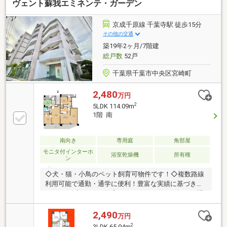
ヴェント蘇我エミネンテ・ガーデン
京成千原線 千葉寺駅 徒歩15分
その他の交通
築19年2ヶ月/7階建
総戸数
52戸
千葉県千葉市中央区宮崎町
2,480
万円
2
5LDK 114.09m
1階 南
南向き
専用庭
角部屋
モニタ付インターホ
浴室乾燥機
所有権
ン
◇犬・猫・小鳥のペット飼育可物件です！◇複数路線
利用可能で通勤・通学に便利！豊富な実績に基づきリ
フォームプランのご提案もいたします！お気軽にお問
合せくださいませ☆【周辺環境】・ベルクフォルテ蘇
我店/徒歩約14分/約1100ｍ・ファミリーマート千葉青
2,490
万円
葉の森通り店/徒歩約2分/約130ｍ・ローソン千葉宮崎
2
3LDK 65.94m