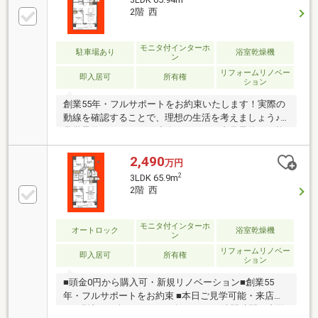
町店/徒歩約3分/約180ｍ・サンドラッグ蘇我店/徒歩約
2階 西
9分/約650ｍ・こまどり幼稚園/徒歩約7分/約520ｍ・大
森保育園/徒歩約13分/約970ｍ・石橋記念公園/徒歩約3
分/約210ｍ・宮崎小学校/徒歩約11分/約840ｍ・蘇我中
モニタ付インターホ
駐車場あり
浴室乾燥機
ン
学校/徒歩約18分/約1420ｍ
リフォームリノベー
即入居可
所有権
ション
創業55年・フルサポートをお約束いたします！実際の
動線を確認することで、理想の生活を考えましょう♪
見学予約ボタンより、連絡不要ですぐ内見予約が可能
です・物件おすすめポイント・□大画面ＴＶも余裕、
インテリアプランが考えやすいワイドなリビング■お
2,490
万円
子様のお留守番にも安心、訪問者を確認できるＴＶモ
2
3LDK 65.9m
ニタ・インタホン付き□全居室収納付きで「自分の物
2階 西
は自分でしまう」が自然に身に付く間取り■浴室には
浴室乾燥機つき、湿気を排しカビ防止に大活躍。冬季
のヒートショック緩和に
モニタ付インターホ
オートロック
浴室乾燥機
ン
リフォームリノベー
即入居可
所有権
ション
■頭金0円から購入可・新規リノベーション■創業55
年・フルサポートをお約束 ■本日ご見学可能・来店不
要■現地にて全てサポート致します■ □隙間時間で内覧