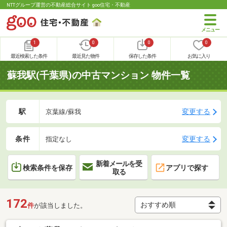
NTTグループ運営の不動産総合サイト goo住宅・不動産
1
0
0
0
最近検索した条件
最近見た物件
保存した条件
お気に入り
蘇我駅(千葉県)の中古マンション 物件一覧
駅
変更する
京葉線/蘇我
条件
変更する
指定なし
新着メールを受
検索条件を保存
アプリで探す
取る
172
件
が該当しました。