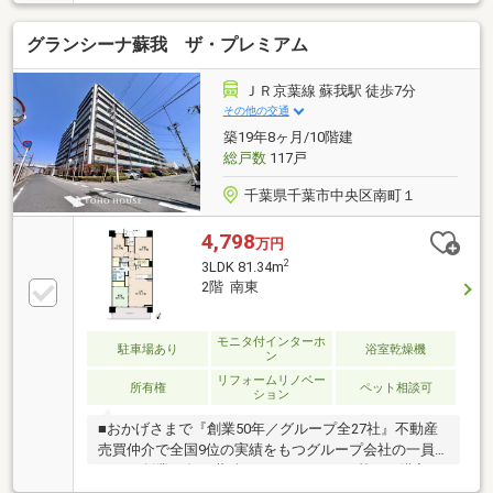
ンロ搭載の対面式キッチン・WIC・2WAYのマルチクロ
ーゼット等、各居室に収納有・24時間ゴミ出し可能・
グランシーナ蘇我 ザ・プレミアム
不在時の荷受けもできる宅配ボックス▼周辺環境・ベ
ルク フォルテ蘇我店 徒歩3分(約170m)・セブン-イレブ
ン千葉宮崎1丁目店 徒歩2分(約150m)・マツモトキヨシ
ＪＲ京葉線 蘇我駅 徒歩7分
フォルテ蘇我店 徒歩4分(約250m)■ ご希望の住まい探
その他の交通
しをお手伝いします ━━━━━・・・物件の詳細・ご
築19年8ヶ月/10階建
相談はお気軽にお問い合わせください。
総戸数
117戸
千葉県千葉市中央区南町１
4,798
万円
2
3LDK 81.34m
2階 南東
モニタ付インターホ
駐車場あり
浴室乾燥機
ン
リフォームリノベー
所有権
ペット相談可
ション
■おかげさまで『創業50年／グループ全27社』不動産
売買仲介で全国9位の実績をもつグループ会社の一員
です！創業50年の蓄積されたノウハウを基にご購入・
ご売却・お買替え全てをサポート致します！■独自の