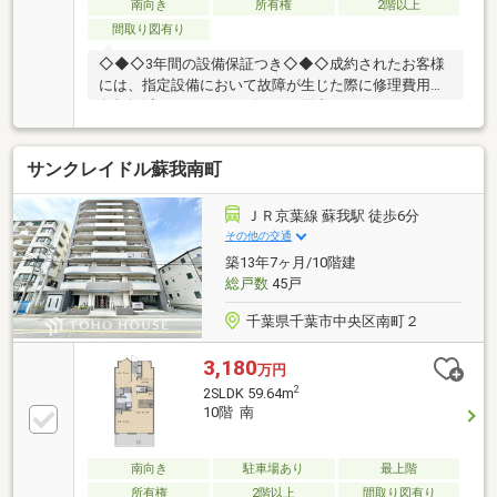
葉寺店／徒歩約5分／約350ｍくすりの福太郎末広店／
南向き
所有権
2階以上
徒歩約2分／約120ｍ市川クリニック／徒歩約7分／約
間取り図有り
500ｍ
◇◆◇3年間の設備保証つき◇◆◇成約されたお客様
には、指定設備において故障が生じた際に修理費用の
負担軽減ができるサービスをご用意しております。※
仲介会社を介さず、弊社から直接ご購入された場合に
適用※保証内容の制限・保証限度額の設定あり◆◇◆
サンクレイドル蘇我南町
設備トラブルの問い合わせを24時間受付対応！◆◇◆
成約されたお客様には、突発的な設備トラブルに対応
する「駆けつけ」サービスを提供しております。24時
ＪＲ京葉線 蘇我駅 徒歩6分
間365日コールセンター対応！30分以内の一次応急処
その他の交通
置を無料にて行います。※対象期間：物件引き渡し日
築13年7ヶ月/10階建
から1年後の月末まで※対象者・対象設備・その他諸条
総戸数
45戸
件あり
千葉県千葉市中央区南町２
3,180
万円
2
2SLDK 59.64m
10階 南
南向き
駐車場あり
最上階
所有権
2階以上
間取り図有り