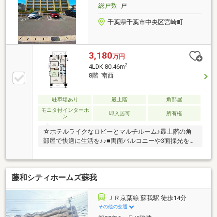
で お客様にぴったりの物件をご紹介致します♪
総戸数
-戸
千葉県千葉市中央区宮崎町
3,180
万円
2
4LDK 80.46m
8階 南西
駐車場あり
最上階
角部屋
モニタ付インターホ
即入居可
所有権
ン
☆ホテルライクなロビーとマルチルーム♪最上階の角
部屋で快適に生活を♪♪■両面バルコニーや3面採光を実
現した開放的な角住戸です。■キッチンから洗面室や
浴室へ直接アクセスでき水まわり動線良好です。■住
戸内の床段差をなくしたフラットフロアで安心です。
藤和シティホームズ蘇我
■全居室収納完備！！■1Gbps使い放題！高速WiFi＆全
居室有線LAN完備でテレワークも動画もサクサク！
■JR定期券は京葉線・総武線どちらの経由でも乗車可
ＪＲ京葉線 蘇我駅 徒歩14分
能！その日の予定に合わせてルートを選べます（条件
その他の交通
はJR各駅へご確認ください）。■徒歩8分のバス停から