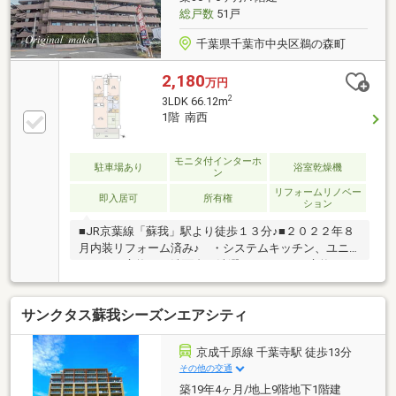
総戸数
51戸
千葉県千葉市中央区鵜の森町
2,180
万円
2
3LDK 66.12m
1階 南西
モニタ付インターホ
駐車場あり
浴室乾燥機
ン
リフォームリノベー
即入居可
所有権
ション
■JR京葉線「蘇我」駅より徒歩１３分♪■２０２２年８
月内装リフォーム済み♪ ・システムキッチン、ユニ
ットバス交換 ・洗面台、洗濯パン、トイレ交換 ・
フローリング、クロス全室張替 ・建具交換・網戸張
替 他■バルコニー側窓は二重サッシ♪■スーパー・コ
サンクタス蘇我シーズンエアシティ
ンビニ近く生活便利♪■小・中学校も近く通学も安心♪■
敷地内駐車場あり♪月額9000～10000円 ※要空き確
認■バイク置場あり♪月額1000円－－－周辺環境－－－
京成千原線 千葉寺駅 徒歩13分
■千葉市立蘇我小学校まで約1000m■千葉市立蘇我中学
その他の交通
校まで約300ｍ地域密着だからこその知識と情報量
築19年4ヶ月/地上9階地下1階建