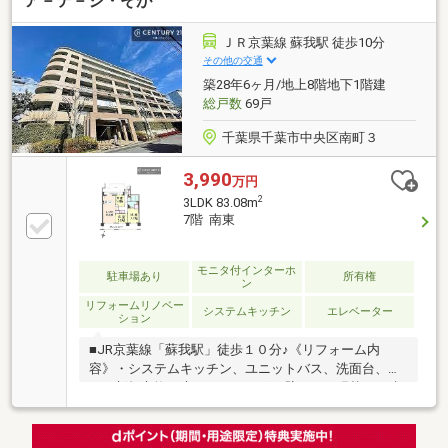
ア－テ－ジ・そが
ＪＲ京葉線 蘇我駅 徒歩10分
その他の交通
築28年6ヶ月/地上8階地下1階建
総戸数
69戸
千葉県千葉市中央区南町３
3,990
万円
2
3LDK 83.08m
7階 南東
モニタ付インターホ
駐車場あり
所有権
ン
リフォームリノベー
システムキッチン
エレベーター
ション
■JR京葉線「蘇我駅」徒歩１０分♪《リフォーム内
容》・システムキッチン、ユニットバス、洗面台、ト
イレ新規交換・床フローリング、壁クロス張替 ・建
具交換 ・食洗機新規＊アフターサービス保証付■赤
い予約ボタンより簡単に予約可能！ご都合の合うタイ
ミングをお教えください。現地待ち合わせ、弊社店舗