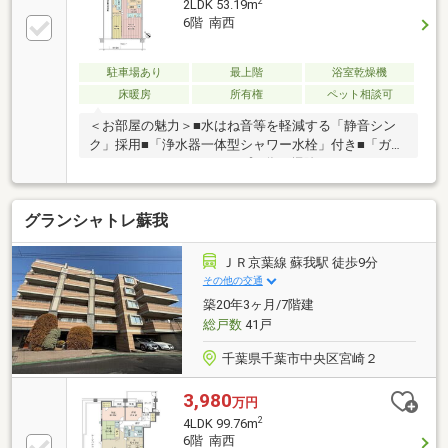
2
2LDK 53.19m
も承っております♪～充実した設備・仕様～◎LDに床
6階 南西
暖房 ◎食器洗浄乾燥機 ◎24時間換気システム◎浄
水器一体型水栓 ◎浴室暖房乾燥機 ◎オートバス
◎24時間セキュリティ ◎宅配ボックス ◎24時間ゴ
駐車場あり
最上階
浴室乾燥機
ミ出し可
床暖房
所有権
ペット相談可
＜お部屋の魅力＞■水はね音等を軽減する「静音シン
ク」採用■「浄水器一体型シャワー水栓」付き■「ガス
コンロ3口」はガラストップの為、掃除がしやすいで
す■日々の家事を軽減する「食器洗浄乾燥機」付き■リ
ビング・ダイニングには「床暖房」付き■雨の日でも
グランシャトレ蘇我
室内干しできるホスクリーン付き■ウォークインクロ
ーゼット、シューズインクローゼットなど収納豊富＜
マンションの魅力＞◇ご不在時に便利な「宅配ボック
ＪＲ京葉線 蘇我駅 徒歩9分
ス」設置◇室内の全ての給水管より浄水されたお水が
その他の交通
でます◇24時間ゴミ捨て可能◇安全性の高い「モニタ
築20年3ヶ月/7階建
ー付オートロック」◇ペットの飼育可能(使用細則有)
総戸数
41戸
千葉県千葉市中央区宮崎２
3,980
万円
2
4LDK 99.76m
6階 南西