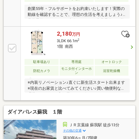
創業55年・フルサポートをお約束いたします！実際の
動線を確認することで、理想の生活を考えましょう♪
見学予約ボタンより、連絡不要ですぐ内見予約が可能
です・物件おすすめポイント・□大画面ＴＶも余裕、
インテリアプランが考えやすいワイドなリビング■お
2,180
万円
子様のお留守番にも安心、訪問者を確認できるＴＶモ
2
3LDK 66.1m
ニタ・インタホン付き□全居室収納付きで「自分の物
1階 南西
は自分でしまう」が自然に身に付く間取り■浴室には
浴室乾燥機つき、湿気を排しカビ防止に大活躍。冬季
のヒートショック緩和に
駐車場あり
専用庭
オートロック
モニタ付インターホ
防犯カメラ
浴室乾燥機
ン
※内装リノベーション♪直ぐに新生活スタート出来ます
※現在のお家賃と比べてみてください♪買い物便利な住
環境♪スーパー・郵便局・コンビニ・ドラッグスト
ア・フィットネスジム徒歩５分圏内にございます※
ダイアパレス蘇我 １階
ＪＲ京葉線 蘇我駅 徒歩13分
その他の交通
築30年6ヶ月/7階建