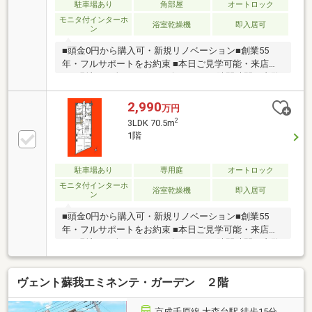
冬季のヒートショック緩和に
駐車場あり
角部屋
オートロック
モニタ付インターホ
浴室乾燥機
即入居可
ン
■頭金0円から購入可・新規リノベーション■創業55
年・フルサポートをお約束 ■本日ご見学可能・来店不
要■現地にて全てサポート致します■ □隙間時間で内覧
OK□
2,990
万円
2
3LDK 70.5m
1階
駐車場あり
専用庭
オートロック
モニタ付インターホ
浴室乾燥機
即入居可
ン
■頭金0円から購入可・新規リノベーション■創業55
年・フルサポートをお約束 ■本日ご見学可能・来店不
要■現地にて全てサポート致します■ □隙間時間で内覧
OK□
ヴェント蘇我エミネンテ・ガーデン ２階
京成千原線 大森台駅 徒歩15分