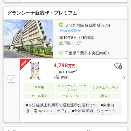
OK□
グランシーナ蘇我ザ・プレミアム
ＪＲ外房線 蘇我駅 徒歩7分
その他の交通
築19年8ヶ月/10階建
総戸数
117戸
千葉県千葉市中央区南町１
4,798
万円
2
3LDK 81.34m
2階 南東
リフォームリノベー
所有権
システムキッチン
ション
オール電化
エレベーター
2階以上
■２沿線以上利用可で通勤通学に便利です。■東南向
き、南面バルコニーです。■全居室収納、ウォークイ
ンクローゼット付でスッキリ暮らせます。■対面式キ
ッチンで使いやすいです。■ＩＨクッキングヒータ
ー、食器洗乾燥機付で便利です。■浴室暖房付でバス