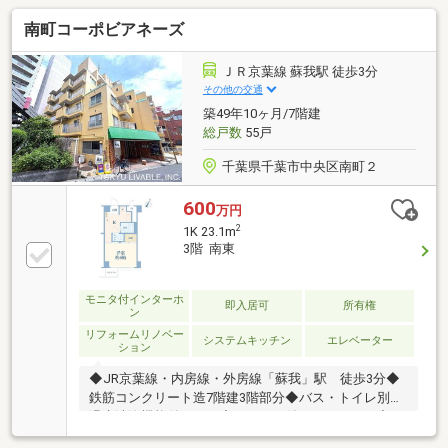
設置、エアコン1 基、カーテンレール、レースカーテ
南町コーポビアネーズ
ン、網戸張替え■クリーニング等【周辺環境】■大森小
学校 徒歩5分■蘇我中学校 徒歩5分■セブンイレブン
千葉白旗店 徒歩3分■マルエツ 蘇我南町店 徒歩9分
ＪＲ京葉線 蘇我駅 徒歩3分
■スギドラッグ 蘇我鵜の森店 徒歩6分・「今すぐ見た
その他の交通
い」に全力対応！本日・明日の内覧をご希望の方は、
築49年10ヶ月/7階建
お電話が一番スムーズです。
総戸数
55戸
千葉県千葉市中央区南町２
600
万円
2
1K 23.1m
3階 南東
モニタ付インターホ
即入居可
所有権
ン
リフォームリノベー
システムキッチン
エレベーター
ション
◆JR京葉線・内房線・外房線「蘇我」駅 徒歩3分◆
鉄筋コンクリート造7階建3階部分◆バス・トイレ別、
温水洗浄機能付トイレ◆モニター付インターホン◆エ
アコン1台付◆2024年2月フルリフォーム実施 ・シス