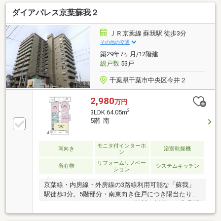
テムキッチン交換 ・ユニットバス交換 ・温水洗浄
ダイアパレス京葉蘇我２
機能付トイレ設置 ・室内洗濯機置場設置 ・エアコ
ン1台設置 ・シューズボックス交換 ・壁・天井ク
ロス張替 ・全室フロアタイル張替 ・電気ブレーカ
ＪＲ京葉線 蘇我駅 徒歩3分
ーボックス交換 ・スイッチ・コンセント交換
その他の交通
築29年7ヶ月/12階建
総戸数
53戸
千葉県千葉市中央区今井２
2,980
万円
2
3LDK 64.05m
5階 南
モニタ付インターホ
南向き
浴室乾燥機
ン
リフォームリノベー
所有権
システムキッチン
ション
京葉線・内房線・外房線の3路線利用可能な「蘇我」
駅徒歩3分。5階部分・南東向き住戸につき陽当たり良
好です。LD側はアウトフレーム設計を採用し、家具配
置のしやすい間取り。2023年7月には水回り設備交換