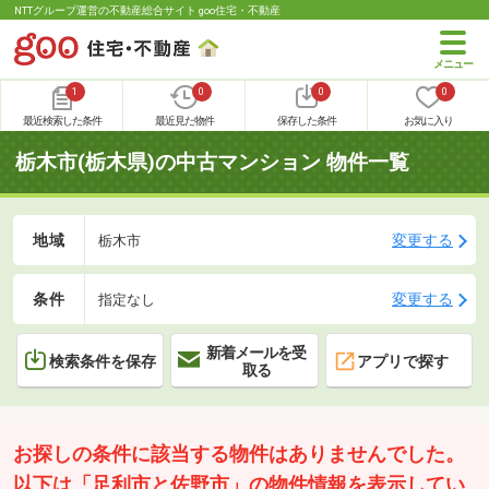
NTTグループ運営の不動産総合サイト goo住宅・不動産
1
0
0
0
最近検索した条件
最近見た物件
保存した条件
お気に入り
栃木市(栃木県)の中古マンション 物件一覧
地域
変更する
栃木市
条件
変更する
指定なし
新着メールを受
検索条件を保存
アプリで探す
取る
お探しの条件に該当する物件はありませんでした。
以下は「足利市と佐野市」の物件情報を表示してい