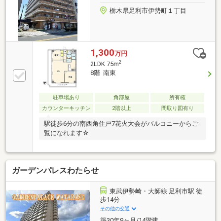
栃木県足利市伊勢町１丁目
1,300
万円
2
2LDK 75m
8階 南東
駐車場あり
角部屋
所有権
カウンターキッチン
2階以上
間取り図有り
駅徒歩6分の南西角住戸7花火大会がバルコニーからご
覧になれます☆
ガーデンパレスわたらせ
東武伊勢崎・大師線 足利市駅 徒
歩14分
その他の交通
築30年9ヶ月/14階建