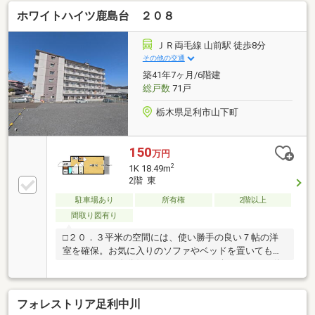
食を。□両毛線「山前駅」まで徒歩８分という近さ
ホワイトハイツ鹿島台 ２０８
は、毎日の通勤・通学の強い味方。朝の時間に余裕が
生まれ、駅からの帰り道も安心です。休日のお出かけ
もフットワークが軽くなり、アクティブなシングルラ
ＪＲ両毛線 山前駅 徒歩8分
イフを支えます。□１Ｋのお部屋探しで重視される
その他の交通
「バス・トイレ別」や「室内洗濯機置き場」をしっか
築41年7ヶ月/6階建
り完備！
総戸数
71戸
栃木県足利市山下町
150
万円
2
1K 18.49m
2階 東
駐車場あり
所有権
2階以上
間取り図有り
□２０．３平米の空間には、使い勝手の良い７帖の洋
室を確保。お気に入りのソファやベッドを置いてもゆ
とりがあり、自分好みのインテリアを楽しめます。休
日はお部屋で映画鑑賞など、誰にも邪魔されない自由
な時間を。□両毛線「山前駅」まで徒歩８分という近
フォレストリア足利中川
さは、毎日の通勤・通学の強い味方。朝の時間に余裕