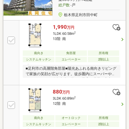
総戸数
-戸
栃木県足利市田中町
1,990
万円
2
1LDK 60.58m
13階 南
南向き
角部屋
所有権
システムキッチン
エレベーター
2階以上
■足利市の高層階角部屋■陽光あふれる南向きリビング
で家族の笑顔が広がります。徒歩圏内にスーパーやド
ラッグストア、総合病院が揃い、子育て世帯に安心の
環境。エレベーター完備で快適な毎日を実現。
880
万円
2
3LDK 60.89m
12階 南
南向き
オートロック
所有権
システムキッチン
エレベーター
2階以上