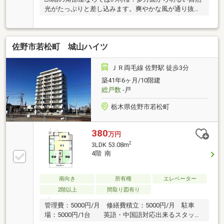
光がたっぷりと差し込みます。爽やかな風が通り抜け
る9.8帖のLDKで、朝は淹れたてのコーヒーを楽しみな
がら、家族で清々しい一日をスタートできます。□毎
日の通勤や通学に便利な駅徒歩３分の好立地！朝の時
佐野市若松町 城山ハイツ
間にゆとりが生まれ、ご家族とゆっくり朝食を楽しめ
ます。駅チカなので、雨の日のお出かけや遅い時間の
帰宅時も安心感が違います。□エレベーター完備で５
ＪＲ両毛線 佐野駅 徒歩3分
階のお部屋への移動もラクラク。不在時にも荷物を受
築41年6ヶ月/10階建
け取れる宅配ボックスがあり、ネットショッピングを
総戸数
-戸
よく利用する共働きのご家庭にも大助かり。日々の暮
らしを快適にサポートしてくれます。
栃木県佐野市若松町
380
万円
2
3LDK 53.08m
4階 南
南向き
所有権
エレベーター
2階以上
間取り図有り
管理費：5000円/月 修繕費積立：5000円/月 駐車
場：5000円/1台 英語・中国語対応出来るスタッフ