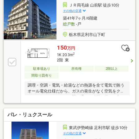
しており、花火が目の前で広がる贅沢なお部屋になっ
ＪＲ両毛線 山前駅 徒歩10分
ております。■家族の会話が弾む対面システムキッチ
その他の交通
ンリビングダイニング全体を見渡せる開放的なカウン
築41年7ヶ月/6階建
ターキッチンを採用。
総戸数
-戸
栃木県足利市山下町
150
万円
2
1K 20.3m
2階 東
駐車場あり
所有権
2階以上
間取り図有り
調理・空調・電気・給湯などの熱源を全て電気で賄う
オール電化仕様だから、ガスの発生がなく空気をクリ
ーンに保ちます。また日照を受ける時間が長いと言わ
れる南向で日照時間が長く、冬でも暖かく暮らせま
す。単身のシンプルライフに最適の１Ｋ。是非見学に
パレ・リュクスール
お越しください。賃貸同時募集。敷地内駐車場空無し
（R8.1.19現在）。室内に洗濯機置き場なし。2Ｆに共
用のコインランドリーあり
東武伊勢崎線 足利市駅 徒歩10分
その他の交通