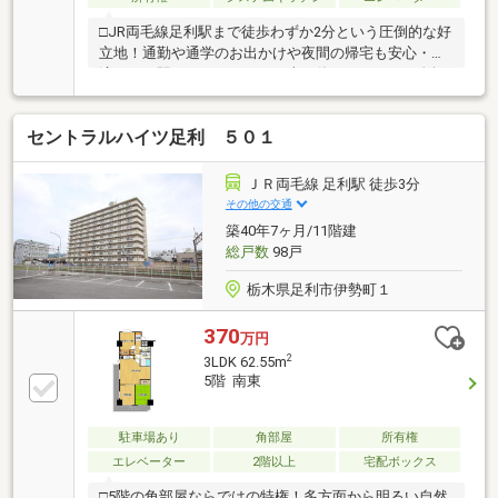
□JR両毛線足利駅まで徒歩わずか2分という圧倒的な好
立地！通勤や通学のお出かけや夜間の帰宅も安心・快
適です。駅チカだからこそ、車を使わない日でも身軽
でフットワーク軽く動ける便利な住環境が叶います。
□約18.2帖の広々としたLDKに加え、南面にはなんと12
セントラルハイツ足利 ５０１
帖の洋室をご用意！ベッドや大きなソファ、ワークデ
スクなどを置いてもゆとりがあり、ワンランク上の開
放的で贅沢なプライベート空間を満喫できます。
ＪＲ両毛線 足利駅 徒歩3分
□SRC造11階建ての2階部分、バルコニーは大変人気の
その他の交通
高い南向きです！お部屋全体にたっぷりの陽光が差し
築40年7ヶ月/11階建
込み、お洗濯物が乾きやすいのはもちろん、明るく温
総戸数
98戸
かみのある心地よい住空間を作り出します。
栃木県足利市伊勢町１
370
万円
2
3LDK 62.55m
5階 南東
駐車場あり
角部屋
所有権
エレベーター
2階以上
宅配ボックス
□5階の角部屋ならではの特権！多方面から明るい自然