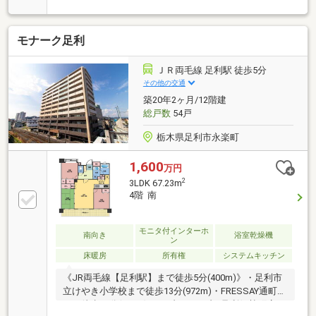
がおります。
モナーク足利
ＪＲ両毛線 足利駅 徒歩5分
その他の交通
築20年2ヶ月/12階建
総戸数
54戸
栃木県足利市永楽町
1,600
万円
2
3LDK 67.23m
4階 南
モニタ付インターホ
南向き
浴室乾燥機
ン
床暖房
所有権
システムキッチン
《JR両毛線【足利駅】まで徒歩5分(400m)》・足利市
立けやき小学校まで徒歩13分(972m)・FRESSAY通町店
まで徒歩11分(833m)・セブンイレブン足利伊勢町店ま