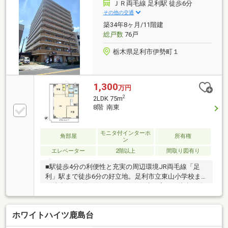
ＪＲ両毛線 足利駅 徒歩6分
ので、お気兼ねなくご相談ください。
その他の交通
築34年8ヶ月/11階建
総戸数
76戸
栃木県足利市伊勢町１
1,300
万円
2
2LDK 75m
8階 南東
モニタ付インターホ
角部屋
所有権
ン
エレベーター
2階以上
間取り図有り
■駅徒歩4分の利便性と充実の周辺環境JR両毛線「足
利」駅まで徒歩6分の好立地。足利市立東山小学校ま
で徒歩9分（約700m）、とりせん助戸店まで徒歩15分
（約1136m）など、子育てファミリーが暮らしやすい
住環境が整っています。■南東角住戸ならではの開放
ホワイトハイツ鹿島台
感と多面バルコニー専有面積75.00平米の3LDK設計。
南側と東側に広がる22.16平米の多面バルコニーを配置