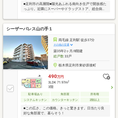
■足利市の高層階■陽光あふれる南向き住戸で開放感た
っぷり。近隣にスーパーやドラッグストア、総合病院
が揃い、子育て世帯に嬉しい安心の生活環境。オート
ロックとエレベーター完備で快適な毎日をサポートし
ます。
シーザーパレス山の手１
両毛線 足利駅 徒歩37分
その他の交通
築35年2ヶ月/8階建
総戸数
33戸
栃木県足利市東砂原後町
490
万円
2
3LDK 71.97m
3階
駐車場あり
角部屋
所有権
システムキッチン
カウンターキッチン
2階以上
■この広さ、この価格。きっと驚きます。日当たり良
好な角部屋で、暮らそう！