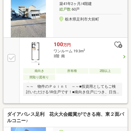
件です。□スーパーが徒歩10分圏内にあるほか、徒歩
築41年2ヶ月/4階建
圏内に商業施設が多数揃う大変生活便利な立地です！
総戸数
60戸
毎日のお買い物や休日のお出かけにも困らず、車を使
わない日でも身軽でアクティブな都市型ライフを満喫
栃木県足利市大前町
できます。
100
万円
2
ワンルーム 19.3m
3階 南
南向き
所有権
2階以上
間取り図有り
～～ 物件のＰｏｉｎｔ ～～■投資用としてもご検
討いただける1R住戸です！■南向き住戸につき、日当
たり良好で明るい室内です！■コンパクトな間取りで
初めての不動産投資にもおすすめです！■買い物施設
が近く、生活利便性の良い環境です！ご興味ございま
ダイアパレス足利 花火大会鑑賞ができる南、東２面バ
したら下記「資料請求・お問い合わせ」欄に必要事項
記入の上、お問い合わせください。担当者より、ご希
ルコニー♪
望に合わせて資料送付や、ご内覧等手配等させていた
だきます。その他お住まいに関するご相談も承ります