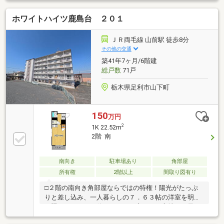
す。□2025年8月のリフォームに加え、2026年6月にも
ホワイトハイツ鹿島台 ２０１
洋室クロス交換や便座交換等を実施！さらに毎日の食
器洗いを時短してくれる食洗機も完備されており、手
直し不要ですぐに快適＆家事ラクな生活が始められま
ＪＲ両毛線 山前駅 徒歩8分
す。□野州山辺駅まで徒歩わずか5分の駅近立地！毎日
その他の交通
のお買い物に便利なスーパーやコンビニ、小学校も徒
築41年7ヶ月/6階建
歩10分圏内に揃っています。通勤・通学からお買い物
総戸数
71戸
まで身軽で快適な住環境です。
栃木県足利市山下町
150
万円
2
1K 22.52m
2階 南
南向き
駐車場あり
角部屋
所有権
2階以上
間取り図有り
□２階の南向き角部屋ならではの特権！陽光がたっぷ
りと差し込み、一人暮らしの７．６３帖の洋室を明る
く照らします。お休みの日は、窓からの心地よい風を
感じながら、淹れたてのコーヒーでゆったりとした朝