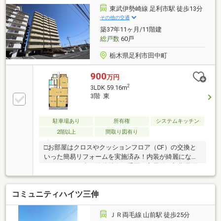
東武伊勢崎線 足利市駅 徒歩13分
その他の交通
築37年11ヶ月/11階建
総戸数
60戸
栃木県足利市田中町
900
万円
2
3LDK 59.16m
3階 東
駐車場あり
所有権
システムキッチン
2階以上
間取り図有り
□お部屋はクロスやクッションフロア（CF）の交換と
いった簡易リフォームを実施済み！内装が綺麗になっ
ているため、古い物件特有の手間や入居後の初期費用
を抑え、すぐに気持ちよく新生活をスタートできま
す。□マンション選びでネックになりがちな駐車場代
コミュニティハイツ三伸
ですが、こちらの物件は駐車場がなんと「1台無料」
で付いてきます！毎月の固定費を大きく抑えることが
でき、車移動がメインの方にとって非常に魅力的な条
ＪＲ両毛線 山前駅 徒歩25分