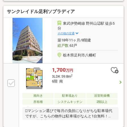
で徒歩3分(221m)≪物件についてのお問い合わせ・詳
細な資料のご請求など≫※お電話の場合：TEL 0284-21-
サンクレイドル足利ソプラディア
2345※メールの場合：【資料請求】からお気軽にどう
ぞ！・付帯設備も含む現況有姿にて売買。・駐車場：
空き要確認・バイク置き場：空き要確認（800円/
東武伊勢崎線 野州山辺駅 徒歩5
月）・駐輪場：空き要確認（100円/月）・町内会費：
分
300円/月
その他の交通
築18年11ヶ月/8階建
総戸数
63戸
栃木県足利市八幡町
1,700
万円
2
3LDK 59.8m
6階 南
南向き
駐車場あり
浴室乾燥機
所有権
システムキッチン
2階以上
□マンション選びで毎月の負担になりがちな駐車場代
ですが、こちらの物件は駐車場がなんと1台無料！
月々の固定費を大きく抑えることができ、車移動がメ
インの方にも自信を持っておすすめできる好条件で