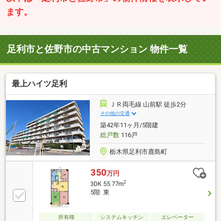
ます。
足利市と佐野市の中古マンション 物件一覧
最上ハイツ足利
ＪＲ両毛線 山前駅 徒歩2分
その他の交通
築42年11ヶ月/5階建
総戸数
116戸
栃木県足利市鹿島町
350
万円
2
3DK 55.77m
5階 東
所有権
システムキッチン
エレベーター