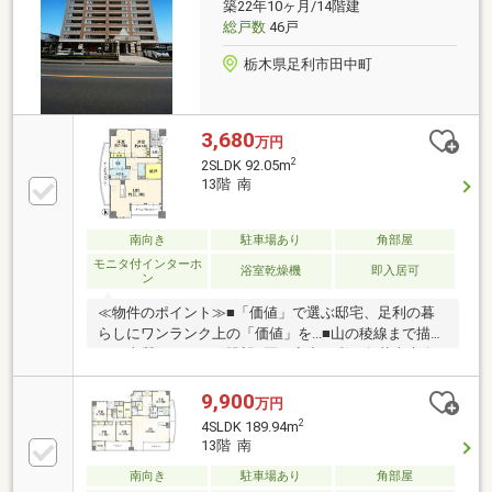
築22年10ヶ月/14階建
総戸数
46戸
栃木県足利市田中町
3,680
万円
2
2SLDK 92.05m
13階 南
南向き
駐車場あり
角部屋
モニタ付インターホ
浴室乾燥機
即入居可
ン
≪物件のポイント≫■「価値」で選ぶ邸宅、足利の暮
らしにワンランク上の「価値」を...■山の稜線まで描
く、上質なパノラマ眺望■夏の夜空を彩る各花火大会
が一望できる空のバルコニー■間仕切りを入れること
で、2LDK→3LDKに間取り変更も可能です■大容量の収
9,900
万円
納を確保できる納戸は多目的に使用ができ居室をすっ
2
4SLDK 189.94m
きり保てます■日々の暮らしを支える様々な生活利便
13階 南
が身近に充実した暮らしやすい環境■家族の一員ペッ
南向き
駐車場あり
角部屋
ト飼育可（細則あり）■地震に強い鉄骨鉄筋コンクリ