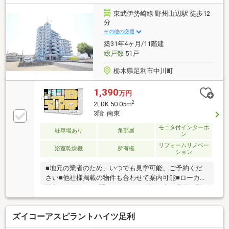
が生まれ、駅からの帰り道も安心です。お出かけのフ
ットワークも軽くなり、アクティブで充実したシング
東武伊勢崎線 野州山辺駅 徒歩12
ルライフを支えます。□１Ｋのお部屋探しで重視され
分
る「バス・トイレ別」や「室内洗濯機置き場」をしっ
その他の交通
かり完備！毎日の身支度やお洗濯などの家事ストレス
築31年4ヶ月/11階建
を軽減します。
総戸数
51戸
栃木県足利市中川町
1,390
万円
2
2LDK 50.05m
3階 南東
モニタ付インターホ
駐車場あり
角部屋
ン
リフォームリノベー
浴室乾燥機
所有権
ション
■地元の業者のため、いつでも見学可能、ご予約くだ
さい■他社様掲載の物件も合わせて案内可能■ローカル
情報もお気軽にお聞きください■追加工事の費用は即
日お見積もり可能【人と街を想い 笑顔で未来につな
ぐ】当店は昭和63年の創業。笑顔になれるお取引をモ
ズイコーアスピラントハイツ足利
ットーにお客様のお役に立てる企業を目指します！