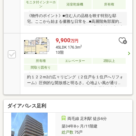
ート（SRC）造☆リフォーム・リノベーションも弊社
モニタ付インターホ
浴室乾燥機
所有権
ン
でご提案いたします。また、リフォーム等も住宅ロー
ンに含めて借入れ可能ですのでご相談下さい
《物件のポイント》■住む人の品格を映す特別な邸
宅。ここから始まる優雅な日常を...■高層階角部屋約37
帖のLDKは毎日がリゾート気分です■「好立地」「資産
性」「居住性」「安心性」「利便性」を兼ね備えたプ
レミアムな一邸■4LDK＋2WIC＋N（畳コーナー）/専有
9,900
万円
面積189.94㎡/LDK約37帖/3面バルコニー■足利市花火
2
4SLDK 176.3m
大会を特等席で望め、四季をまとう山景も一望できま
13階
す■家族の一員ペット飼育可（細則あり）■駐車場2台
所有権
エレベーター
2階以上
専用使用権付き（カーポートあり）■徒歩圏内に商業
施設充実※本画像は居住中の物件であり、入居者様の
間取り図有り
家具をCGで消した画像も含まれており、現況と異なる
約１２２m2の広々リビング（２住戸を１住戸へリフォ
可能性があります
ーム）圧倒的な開放感と明るさ。心地よい風が通り抜
ける２面バルコニーのある暮らし。各部屋収納充実。
周辺に商業施設充実！ペット相談可能です。
ダイアパレス足利
両毛線 足利駅 徒歩6分
築34年8ヶ月/11階建
総戸数
75戸