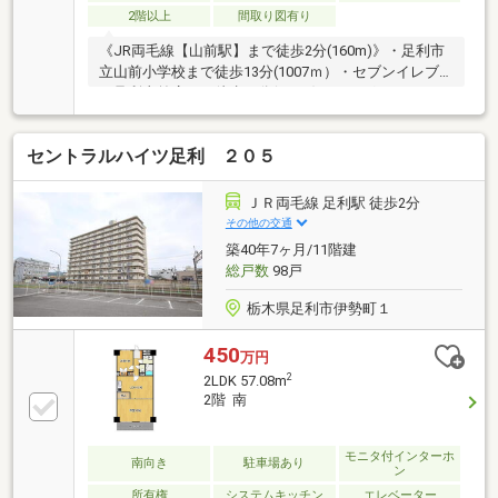
2階以上
間取り図有り
《JR両毛線【山前駅】まで徒歩2分(160m)》・足利市
立山前小学校まで徒歩13分(1007ｍ）・セブンイレブ
ン足利山前店まで徒歩５分(373m)・ヤマグチスーパー
山前店まで徒歩13分(1012m)≪物件についてのお問い
合わせ・詳細な資料のご請求など≫※お電話の場合：
セントラルハイツ足利 ２０５
TEL 0800-603-1644（通話無料）※メールの場合：【資
料請求】からお気軽にどうぞ！・現況有姿にて引渡
し・組合費200円／月・通信費200円／月（居住されな
ＪＲ両毛線 足利駅 徒歩2分
い方）※駐車場の空きは要確認となります。
その他の交通
築40年7ヶ月/11階建
総戸数
98戸
栃木県足利市伊勢町１
450
万円
2
2LDK 57.08m
2階 南
モニタ付インターホ
南向き
駐車場あり
ン
所有権
システムキッチン
エレベーター