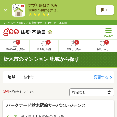
アプリ版はこちら
開く
複数社の物件を探せる！
NTTグループ運営の不動産総合サイト goo住宅・不動産
0
0
0
0
最近検索した条件
最近見た物件
保存した条件
お気に入り
栃木市のマンション 地域から探す
地域
変更する
栃木市
3
件
が該当しました。
パークナード栃木駅前サーパスレジデンス
住 所
栃木県栃木市河合町1番34号