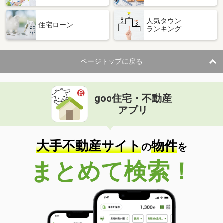
人気タウン
住宅ローン
ランキング
ページトップに戻る
goo住宅・不動産
アプリ
大手不動産サイト
物件
の
を
まとめて検索！