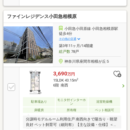
り◆室内新規リノベーション施工完了済みで快適な新
生活を即スタート可能◆システムキッチンやユニット
バスなど主要な水回り設備を全種新規交換◆全室のク
ファインレジデンス小田急相模原
ロスや床材を新規貼り替え清潔感のある明るい住空間
へと更新◆大切な家族の一員である愛犬や愛猫と一緒
に暮らせるペット飼育可物件◆モニター付きオートロ
小田急小田原線 小田急相模原駅
ックや宅配ボックスなど安心快適な共用設備を完備◆
徒歩4分
ご購入後も安心なアフターサービス保証付きで充実の
その他の交通
サポート体制を提供【お問い合わせは【フリーダイヤ
築3年11ヶ月/14階建
ル：0120-702-700】までお気軽にどうぞ♪】
総戸数
78戸
神奈川県座間市相模が丘５
3,690
万円
2
1SLDK 43.15m
6階 南西
モニタ付インターホ
駐車場あり
浴室乾燥機
ン
床暖房
所有権
ペット相談可
分譲時モデルルーム利用住戸 南西向きで陽当り・眺望
良好 ペット飼育可（細則有）【主な設備・仕様】＜共