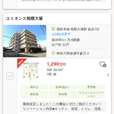
いませ（当日も見学可）■スター・マイカ・レジデン
スは、スター・マイカ・ホールディングス（東証プラ
イム上場）のグループ会社です○令和8年4月27日 リ
エミネンス相模大塚
フォーム済み・クロス・CF・フローリング張替・建具
交換・キッチン交換・ユニットバス交換・トイレ交
換・洗面台交換・照明取付などご案内・資料のご請求
相鉄本線 相模大塚駅 徒歩7分
はお気軽にご連絡くださいませ ※お電話の場合：0120-
その他の交通
261-621※メールの場合：【資料請求】ボタンをクリッ
築45年6ヶ月/6階建
ク
総戸数
22戸
神奈川県綾瀬市蓼川２
1,290
万円
2
3DK 59.2m
1階 南
南向き
駐車場あり
専用庭
リフォームリノベー
角部屋
所有権
ション
価格改定しました！この機会にぜひご検討ください！
リノベーション内容■キッチン、浴室、トイレ、洗面
台、防水パン交換■全部屋クロス張替■全部屋フローリ