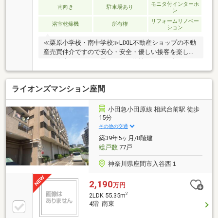
モニタ付インターホ
南向き
駐車場あり
ン
リフォームリノベー
浴室乾燥機
所有権
ション
≪栗原小学校・南中学校≫LIXIL不動産ショップの不動
産売買仲介ですので安心・安全・優しい接客を楽しみ
にご来店頂ければと思います。他社さんとの違いをご
堪能下さい。～～～～～～～～～～～～～～～～～～
～～～インターネット、チラシなどに掲載できない物
ライオンズマンション座間
件や未公開物件・自社物件も多数ございます。物件情
報等はコチラまでTEL：046-244-3815～～～～～～～
～～～～～～～～～～～～～～
小田急小田原線 相武台前駅 徒歩
15分
その他の交通
築39年5ヶ月/8階建
総戸数
77戸
神奈川県座間市入谷西１
2,190
万円
2
2LDK 55.35m
4階 南東