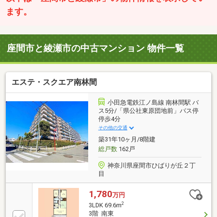
ます。
座間市と綾瀬市の中古マンション 物件一覧
エステ・スクエア南林間
小田急電鉄江ノ島線 南林間駅 バ
ス5分/「県公社東原団地前」バス停
停歩4分
その他の交通
築31年10ヶ月/8階建
総戸数
162戸
神奈川県座間市ひばりが丘２丁
目
1,780
万円
2
3LDK 69.6m
3階 南東