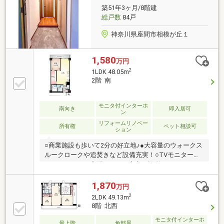
築51年3ヶ月/8階建
総戸数
84戸
神奈川県座間市相模が丘１
1,580
万円
2
1LDK 48.05m
2階 南
モニタ付インターホ
南向き
即入居可
ン
リフォームリノベー
所有権
ペット相談可
ション
○商業施設も歩いて2分の好立地♪●大容量のウォークス
ルークロークや追焚きなど設備充実！○TVモニター付
インターホンや宅配BOXなど安心の設備も♪
1,870
万円
2
2LDK 49.13m
8階 北西
モニタ付インターホ
最上階
角部屋