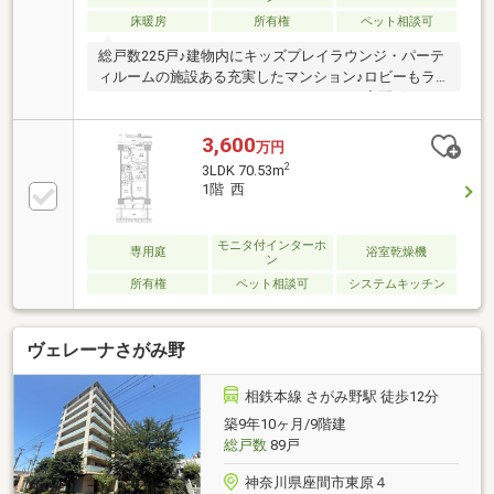
床暖房
所有権
ペット相談可
総戸数225戸♪建物内にキッズプレイラウンジ・パーテ
ィルームの施設ある充実したマンション♪ロビーもラ
ウンジになっていてゆったりしています♪宅配ボック
ス・駐輪場あり 管理会社…野村不動産パートナーズ
（株）施工会社・・・（株）長谷工コーポレーション
3,600
万円
分譲会社・・・野村不動産（株）
2
3LDK 70.53m
1階 西
モニタ付インターホ
専用庭
浴室乾燥機
ン
所有権
ペット相談可
システムキッチン
ヴェレーナさがみ野
相鉄本線 さがみ野駅 徒歩12分
築9年10ヶ月/9階建
総戸数
89戸
神奈川県座間市東原４