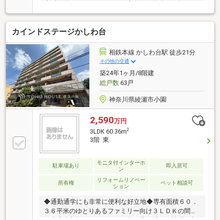
生活を送ることができます。南向きの物件をお探しの
方、コチラよりご覧ください。TVインターホンで、モ
ニターから来訪者が確認できます。駅まで歩いて11分
カインドステージかしわ台
ほどの物件です。快適な生活のために設計された中古
マンションです。こちらは防犯カメラ付きの物件で
す。専有面積64.54㎡以上あるので広々と使えます。
相鉄本線 かしわ台駅 徒歩21分
その他の交通
築24年1ヶ月/8階建
総戸数
63戸
神奈川県綾瀬市小園
2,590
万円
2
3LDK 60.36m
3階 東
モニタ付インターホ
駐車場あり
即入居可
ン
リフォームリノベー
所有権
ペット相談可
ション
◆通勤通学にも非常に便利な好立地◆専有面積６０．
３６平米のゆとりあるファミリー向け３ＬＤＫの間取