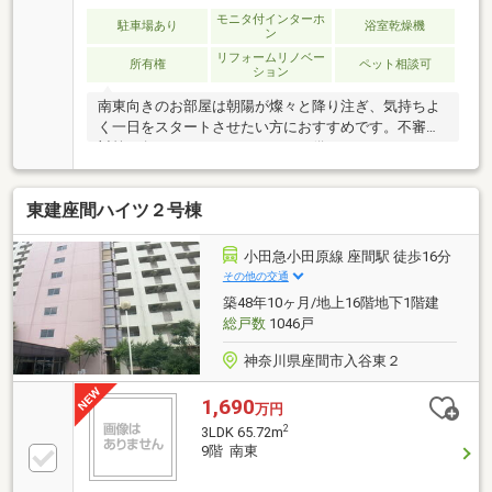
モニタ付インターホ
駐車場あり
浴室乾燥機
ン
リフォームリノベー
所有権
ペット相談可
ション
南東向きのお部屋は朝陽が燦々と降り注ぎ、気持ちよ
く一日をスタートさせたい方におすすめです。不審者
対策に欠かせないオートロックも備えています。イン
テリアを楽しみたいなら、全居室フローリングはいか
がですか。バルコニーをご活用いただけます。年度内
東建座間ハイツ２号棟
入居可能なので、まずは気軽にご相談ください。月額
利用料金7000円の駐車場です。家族での生活にもぴっ
たりな2LDKで落ち着いた生活。
小田急小田原線 座間駅 徒歩16分
その他の交通
築48年10ヶ月/地上16階地下1階建
総戸数
1046戸
神奈川県座間市入谷東２
1,690
万円
2
3LDK 65.72m
9階 南東