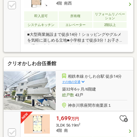
4階 南西
リフォームリノベー
即入居可
所有権
ション
システムキッチン
エレベーター
2階以上
■大型商業施設まで徒歩14分！ショッピングやグルメ
を気軽に楽しめる立地■小学校まで徒歩3分！お子さま
の通学も安心■陽ざしが差し込む南西向きバルコニー
豊かに過ごすには【インテリア】と【エクステリア】
カーポートや楽しめる庭、この充実度で変わってきま
クリオかしわ台伍番館
す。これらを一括で購入できその代金を住宅ローンに
組み込むことが可能なサービスそれがやどかリッチで
す。※東京MXテレビ「カンニング竹山のイチバン研究
相鉄本線 かしわ台駅 徒歩14分
所」２０２３年７月１日放送■やりとり不要で内覧確
その他の交通
定可能■赤色の見学予約ボタンから最短２分で完了
築32年6ヶ月/6階建
総戸数
43戸
神奈川県座間市南栗原１
1,699
万円
2
3LDK 56.19m
4階 南