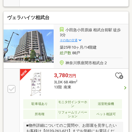
分、陽当たり・通風良好です■プライベートスペース
を確保しやすくファミリーに嬉しいゆとりある4LDKの
間取り■対面キッチンで一体感のある約15帖の広々
ヴェラハイツ相武台
LDK■各居室に収納を確保しています■徒歩10分圏内に
教育施設やスーパー・コンビニが揃った暮らしやすい
住環境も魅力です■小田急江ノ島線「鶴間」駅徒歩18
小田急小田原線 相武台前駅 徒歩
分フラットアプローチ
3分
その他の交通
築25年10ヶ月/14階建
総戸数
88戸
神奈川県座間市相武台２
3,780
万円
2
3LDK 68.48m
13階 南東
モニタ付インターホ
駐車場あり
浴室乾燥機
ン
リフォームリノベー
所有権
ペット相談可
ション
■物件詳細についてのご質問や、お部屋を見学したい
お客様は【0120-261-621】までお気軽にお電話くださ