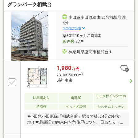
グランパーク相武台
のご提案をさせていただきます。資金計画、住宅ロー
ン等についてもお気軽にご相談ください。お問い合わ
せ、お待ちしております。
小田急小田原線 相武台前駅 徒歩
4分
その他の交通
築30年10ヶ月/10階建
総戸数
27戸
神奈川県座間市相武台１
1,980
万円
2
2SLDK 58.68m
5階 南東
モニタ付インターホ
駐車場あり
角部屋
ン
所有権
ペット相談可
システムキッチン
■小田急小田原線「相武台前」駅まで徒歩4分の好立
地！■5階部分の南東向き角住戸につき、日当たり・通
風・眺望良好。■LDK・和室・洋室が南東向きバルコニ
ーに面した間取り。■キッチンは住空間を有効に活用