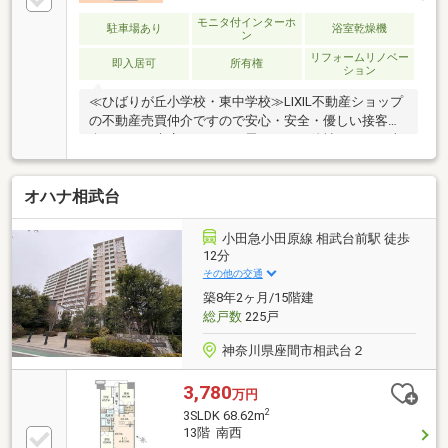
モニタ付インターホ
駐車場あり
浴室乾燥機
ン
リフォームリノベー
即入居可
所有権
ション
≪ひばりが丘小学校・東中学校≫LIXIL不動産ショップ
の不動産売買仲介ですので安心・安全・優しい接客を
楽しみにご来店頂ければと思います。他社さんとの違
いをご堪能下さい。～～～～～～～～～～～～～～～
～～～～～～インターネット、チラシなどに掲載でき
オハナ相武台
ない物件や未公開物件・自社物件も多数ございます。
物件情報等はコチラまでTEL：046-244-3815～～～～
～～～～～～～～～～～～～～～～～
小田急小田原線 相武台前駅 徒歩
12分
その他の交通
築8年2ヶ月/15階建
総戸数
225戸
神奈川県座間市相武台２
3,780
万円
2
3SLDK 68.62m
13階 南西