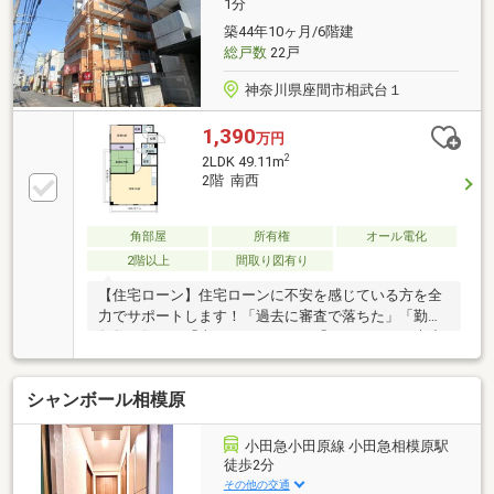
1分
築44年10ヶ月/6階建
総戸数
22戸
神奈川県座間市相武台１
1,390
万円
2
2LDK 49.11m
2階 南西
角部屋
所有権
オール電化
2階以上
間取り図有り
【住宅ローン】住宅ローンに不安を感じている方を全
力でサポートします！「過去に審査で落ちた」「勤続
年数が短い」「車ローンがある」「シングルでも大丈
夫？」などのケースもご安心ください。ローンに強い
当社ではそんな疑問や不安を専門の知識で解消しま
シャンボール相模原
す！最適なプランをご提案致します！※金融機関比
較・仮審査代行も対応します。こちらの物件にご興味
のある方は、《046-253-3014》にお気軽にお電話下さ
小田急小田原線 小田急相模原駅
い♪または、「資料請求」「見学予約ボタン」から簡
徒歩2分
単30秒で即時予約できます♪
その他の交通