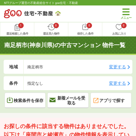
NTTグループ運営の不動産総合サイト goo住宅・不動産
1
0
0
0
最近検索した条件
最近見た物件
保存した条件
お気に入り
南足柄市(神奈川県)の中古マンション 物件一覧
地域
変更する
南足柄市
条件
変更する
指定なし
新着メールを受
検索条件を保存
アプリで探す
取る
お探しの条件に該当する物件はありませんでした。
以下は「座間市と綾瀬市」の物件情報を表示してい