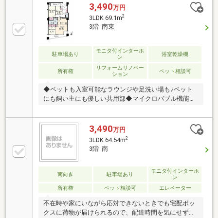
3,490
万円
2
3LDK 69.1m
3階 南東
モニタ付インターホ
駐車場あり
浴室乾燥機
ン
リフォームリノベー
所有権
ペット相談可
ション
◆ペットも入室可能なラウンジや足洗い場も♪ペット
にも飼い主にも優しい共用部◆マイクロバブル機能付
きのドッグバスやハンズフリードライヤーを備えたト
リミングルームもあります♪◆リネン庫やリビング収
納など、各室に収納を備えた住まい♪◆２面バルコニ
3,490
万円
ーで通風良好♪【株式会社リビングライフ】創業35年
2
3LDK 64.54m
の信頼で未公開情報多数のリビングライフがご紹介し
3階 南
ます。宅建士×FP×住宅ローンアドバイザーの資格を併
せ持つ『ライフ・エキスパート・プランナー』がお客
モニタ付インターホ
様の老後も見据えたライフプランを無料作成。お気軽
南向き
駐車場あり
ン
にご相談下さい！☆物件のお問合せは〈0120-502-
所有権
ペット相談可
エレベーター
278〉☆
不在時や家にいながら応対できないときでも宅配ボッ
クスに荷物が届けられるので、配達時間を気にせずに