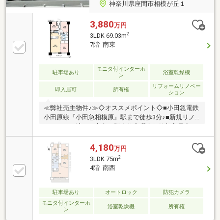
神奈川県座間市相模が丘１
3,880
万円
2
3LDK 69.03m
7階 南東
モニタ付インターホ
駐車場あり
浴室乾燥機
ン
リフォームリノベー
即入居可
所有権
ション
≪弊社売主物件♪≫◇オススメポイント◇■小田急電鉄
小田原線『小田急相模原』駅まで徒歩3分♪■新規リノ
ベーション済み！安心の既存住宅瑕疵保険加入予定♪■
隣り合うLDKと洋室を合わせれば約21.7帖の広々した
空間に♪■ペットも家族の大事な一員！犬・猫1住戸に
4,180
万円
つき2匹可能♪■ショッピングセンターやスーパー、小
2
3LDK 75m
中学校が徒歩圏の便利な住環境♪◆◇現地案内会開催
4階 南西
中◆◇当日のご見学も対応致します！ぜひ、お気軽に
お声掛け下さい！☆お電話でご見学の予約は → 【045-
342-0618】☆メールでご見学の予約は → 右上の 【見
駐車場あり
オートロック
防犯カメラ
学予約する（無料）】をクリック！
モニタ付インターホ
浴室乾燥機
所有権
ン