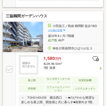
ル・オダサガ(Odakyu-OX)…約370ｍ（徒歩5分）・ペ
アナード・オダサガ…約440ｍ（徒歩6分）・相模台病
院…約930ｍ（徒歩12分）・ビッグ・エー相模原相南
三協鶴間ガーデンハウス
店…約100ｍ（徒歩2分）・スーパー三和相模が丘店…
約770ｍ（徒歩10分）・イトーヨーカドー相模原店…約
480ｍ（徒歩6分）・相模が丘小学校…約1100ｍ（徒歩
小田急江ノ島線 鶴間駅 徒歩18分
14分）・相模中学校…約1200ｍ（徒歩15分）
その他の交通
築33年4ヶ月/7階建
総戸数
49戸
神奈川県座間市ひばりが丘３
1,580
万円
2
4LDK 86.53m
7階 南東
モニタ付インターホ
最上階
浴室乾燥機
ン
リフォームリノベー
所有権
システムキッチン
ション
～ TOHO HOUSE 横浜西口 ～■のびやかな眺望を
楽しめる最上階、開放感と共に暮らす■南東向き7階部