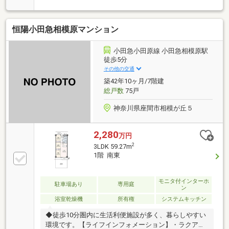
用部分＞・ハンズフリー対応セキュリティードア(エン
トランス) ・直床二重天井構造 ・24時間ゴミ出し可
能 ・耐震枠ドア・ユーティリティスタジオ ・ユーティ
恒陽小田急相模原マンション
リティピット ・シェアボックス・全スペース(22区画)
平置きの駐車場 ・備蓄倉庫 ＜専有部分＞(LDK) TES(ガ
ス温水式)床暖房 (浴室) 魔法びん浴槽 ・マイクロバブ
小田急小田原線 小田急相模原駅
ルバスユニット ・浴室換気乾燥機 (キッチン) 浄水器一
徒歩5分
体型シャワー水栓 ・食器洗浄乾燥機(パウダールーム)
その他の交通
収納付き三面鏡 ・ ボウル一体型カウンター等
築42年10ヶ月/7階建
総戸数
75戸
神奈川県座間市相模が丘５
2,280
万円
2
3LDK 59.27m
1階 南東
モニタ付インターホ
駐車場あり
専用庭
ン
浴室乾燥機
所有権
システムキッチン
◆徒歩10分圏内に生活利便施設が多く、暮らしやすい
環境です。【ライフインフォメーション】・ラクア