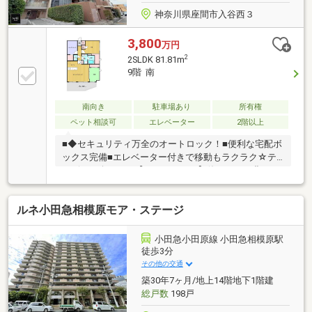
神奈川県座間市入谷西３
3,800
万円
2
2SLDK 81.81m
9階 南
南向き
駐車場あり
所有権
ペット相談可
エレベーター
2階以上
■◆セキュリティ万全のオートロック！■便利な宅配ボ
ックス完備■エレベーター付きで移動もラクラク☆テ
レビで紹介された【やどかリッチ】使えます！豊かに
過ごすには【インテリア】家具や家電と【エクステリ
ア】カーポートや楽しめる庭、この充実度で変わって
ルネ小田急相模原モア・ステージ
きます。これらを一括で購入でき、その代金を住宅ロ
ーンに組み込むことが可能なサービス、それがやどか
リッチです。
小田急小田原線 小田急相模原駅
徒歩3分
その他の交通
築30年7ヶ月/地上14階地下1階建
総戸数
198戸