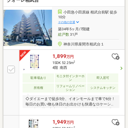
クオーレ相武台
【定年時の住宅ローン残高】【住宅購入者だけが加入
できる無料の生命保険】【１３年間もらえる、国から
の特別ボーナス】これから多くなる【教育費】住宅を
小田急小田原線 相武台前駅 徒歩
買った後から始まる【住宅ローン返済】６５歳以上か
10分
ら必要になる【老後の費用負担】住宅探しの【このタ
その他の交通
イミング】で不安な部分を明確にしていきません
築34年5ヶ月/7階建
か？？◆――――――――――――――◆
総戸数
31戸
神奈川県座間市相武台１
1,899
万円
2
1SDK 52.25m
4階 南西
モニタ付インターホ
駐車場あり
即入居可
ン
リフォームリノベー
所有権
システムキッチン
ション
◇ダイエーまで徒歩5分、イオンモールまで車で6分！
毎日のお買い物も休日のお出かけも快適なロケーショ
ン。◇DK横の和室が、暮らしにゆとりをプラス。豊か
に過ごすには【インテリア】家具や家電と【エクステ
リア】カーポートや楽しめる庭、この充実度で変わっ
1,949
万円
てきます。これらを一括で購入でき、その代金を住宅
2