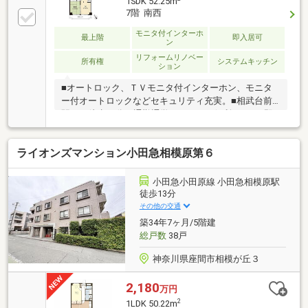
1SDK 52.25m
ローンに組み込むことが可能なサービス、それがやど
7階 南西
かリッチです。※東京MXテレビ「カンニング竹山のイ
チバン研究所」２０２３年７月１日放送
モニタ付インターホ
最上階
即入居可
ン
リフォームリノベー
所有権
システムキッチン
ション
■オートロック、ＴＶモニタ付インターホン、モニタ
ー付オートロックなどセキュリティ充実。■相武台前
駅から徒歩10分で通勤通学にはとても便利です。■即
入居可。住宅ローン相談会も同時開催中無理のない住
宅ローンの試算やご購入の際にかかる諸費用の概算も
ライオンズマンション小田急相模原第６
行っております。しっかりとした資金計画のアドバイ
スをさせて頂きますので、お気軽にご相談ください。
お客様一人一人に合わせたライフプランのご提案をさ
小田急小田原線 小田急相模原駅
せていただきます。資金計画、住宅ローン等について
徒歩13分
もお気軽にご相談ください。お問い合わせ、お待ちし
その他の交通
ております。
築34年7ヶ月/5階建
総戸数
38戸
神奈川県座間市相模が丘３
2,180
万円
2
1LDK 50.22m