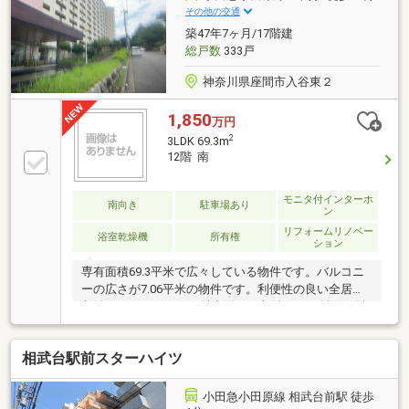
その他の交通
築47年7ヶ月/17階建
総戸数
333戸
神奈川県座間市入谷東２
1,850
万円
2
3LDK 69.3m
12階 南
モニタ付インターホ
南向き
駐車場あり
ン
リフォームリノベー
浴室乾燥機
所有権
ション
専有面積69.3平米で広々している物件です。バルコニ
ーの広さが7.06平米の物件です。利便性の良い全居室
収納スペースはとても魅力溢れる収納です。斜面傾斜
が少ない平坦な土地です。住んでいて心地の良い中古
マンションで魅力的です。すぐに入居できるので、お
相武台駅前スターハイツ
急ぎの方も安心してお問い合わせください。この物件
は広々としたシステムキッチンなので、普段の料理も
楽しくなるでしょう。
小田急小田原線 相武台前駅 徒歩