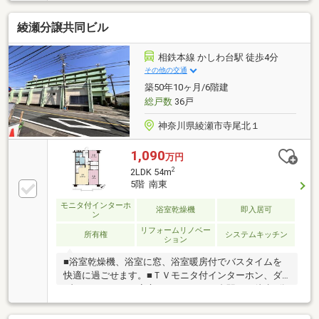
綾瀬分譲共同ビル
相鉄本線 かしわ台駅 徒歩4分
その他の交通
築50年10ヶ月/6階建
総戸数
36戸
神奈川県綾瀬市寺尾北１
1,090
万円
2
2LDK 54m
5階 南東
モニタ付インターホ
浴室乾燥機
即入居可
ン
リフォームリノベー
所有権
システムキッチン
ション
■浴室乾燥機、浴室に窓、浴室暖房付でバスタイムを
快適に過ごせます。■ＴＶモニタ付インターホン、ダ
ブルロックドアで安心です。■かしわ台駅から徒歩4分
で通勤通学にはとても便利です。■即入居可。■照明器
具付きです。お客様一人一人に合わせたライフプラン