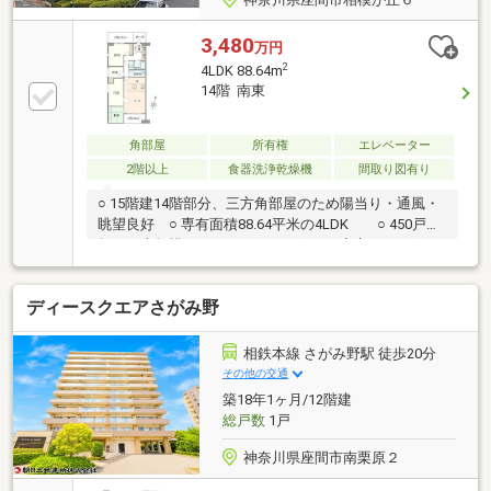
3,480
万円
2
4LDK 88.64m
14階 南東
角部屋
所有権
エレベーター
2階以上
食器洗浄乾燥機
間取り図有り
○ 15階建14階部分、三方角部屋のため陽当り・通風・
眺望良好 ○ 専有面積88.64平米の4LDK ○ 450戸を
超える大規模マンションにつき何かと安心してお住い
いただけます ○ ペット飼育可（飼育細則有）□■□■□
資金のご相談もお任せください□■□■□資金計画での疑
ディースクエアさがみ野
問や不安がございましたらお気軽にご相談ください！
□■□■□お問い合わせ先□■□■□野村の仲介プラス 町田
営業部TEL： 0120-936-543
相鉄本線 さがみ野駅 徒歩20分
その他の交通
築18年1ヶ月/12階建
総戸数
1戸
神奈川県座間市南栗原２