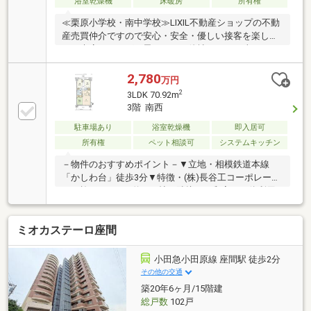
浴室乾燥機
床暖房
所有権
≪栗原小学校・南中学校≫LIXIL不動産ショップの不動
産売買仲介ですので安心・安全・優しい接客を楽しみ
にご来店頂ければと思います。他社さんとの違いをご
堪能下さい。～～～～～～～～～～～～～～～～～～
～～～インターネット、チラシなどに掲載できない物
2,780
万円
件や未公開物件・自社物件も多数ございます。物件情
2
3LDK 70.92m
報等はコチラまでTEL：046-244-3815～～～～～～～
3階 南西
～～～～～～～～～～～～～～
駐車場あり
浴室乾燥機
即入居可
所有権
ペット相談可
システムキッチン
－物件のおすすめポイント－▼立地・相模鉄道本線
「かしわ台」徒歩3分▼特徴・(株)長谷工コーポレーシ
ョン施工・LDKは約14.6帖、隣接する和室と一体利用
も可能・家族を見守れる対面式キッチン、配膳がスム
ーズなカウンター付・洋室1部屋にWICを設置・LD・
ミオカステーロ座間
和室に面する南西向きバルコニー・宅配ボックス有・
オートロック有・即引渡し可能(残金精算後)▼設備・
浴室乾燥機・追い焚き機能付UB▼周辺環境・ベルク座
小田急小田原線 座間駅 徒歩2分
間南栗原店 徒歩3分(約210m)■ ご希望の住まい探しを
その他の交通
お手伝いします ━━━━━・・・物件の詳細・ご相談
築20年6ヶ月/15階建
はお気軽にお問い合わせください。
総戸数
102戸