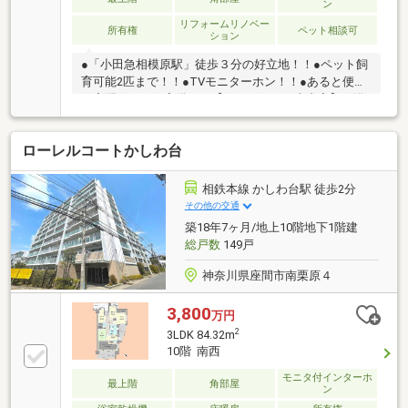
ン
リフォームリノベー
所有権
ペット相談可
ション
●「小田急相模原駅」徒歩３分の好立地！！●ペット飼
育可能2匹まで！！●TVモニターホン！！●あると便利
な宅配ボックス完備！！【リフォーム工事内容】・浴
室新規交換・キッチン新規交換・洗面化粧台新規交
換・トイレ新規交換・建具交換・床張り・全面クロス
ローレルコートかしわ台
張替え・間取り変更（和室→洋室へ）・給湯器新規交
換ほか
相鉄本線 かしわ台駅 徒歩2分
その他の交通
築18年7ヶ月/地上10階地下1階建
総戸数
149戸
神奈川県座間市南栗原４
3,800
万円
2
3LDK 84.32m
10階 南西
モニタ付インターホ
最上階
角部屋
ン