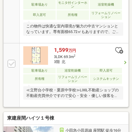
モニタ付インターホ
駐車場あり
浴室乾燥機
ン
リフォームリノベー
即入居可
所有権
ション
この物件は快適な室内環境が魅力の中古マンションと
なっています。専有面積65.72㎡もありますので、ご検
討ください。バルコニーが付いています。でこぼこが
ない平坦地はみんなが安心に生活できますよ。朝日を
浴びたい方におすすめの南東向きのお部屋です。洗髪
1,599
万円
洗面化粧台なら、余裕をもって洗髪することができま
2
3LDK 69.3m
す。パーキングの料金は月額7000円でございます。
3階 北
駐車場あり
浴室乾燥機
即入居可
リフォームリノベー
所有権
システムキッチン
ション
≪立野台小学校・栗原中学校≫LIXIL不動産ショップの
不動産売買仲介ですので安心・安全・優しい接客を楽
しみにご来店頂ければと思います。他社さんとの違い
をご堪能下さい。～～～～～～～～～～～～～～～～
～～～～～インターネット、チラシなどに掲載できな
東建座間ハイツ１号棟
い物件や未公開物件・自社物件も多数ございます。物
件情報等はコチラまでTEL：046-244-3815～～～～～
～～～～～～～～～～～～～～～～
小田急小田原線 座間駅 徒歩16分