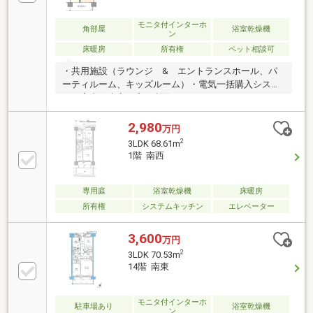
モニタ付インターホ
角部屋
浴室乾燥機
ン
床暖房
所有権
ペット相談可
・共用施設（ラウンジ & エントランスホール、パ
ーティルーム、キッズルーム）・電気一括購入システ
ム・室内は大変丁寧に利用されています・フラットフ
ロアの安心設計・お部屋の設備（浴室暖房乾燥機、デ
ィスポーザー、TES温水式床暖房）・野村不動産パー
2,980
万円
トナーズ(株)による管理◎＿LifeInformation＿＿＿＿
2
3LDK 68.61m
＿・セブンイレブン座間相武台東店・・徒歩3分（約
1階 南西
240m）・業務スーパーTAKENOKO相武台店・・徒歩4
分（約290m）・イオンモール座間 ・・徒歩14分（約
1120m）
専用庭
浴室乾燥機
床暖房
所有権
システムキッチン
エレベーター
3,600
万円
2
3LDK 70.53m
14階 南東
モニタ付インターホ
駐車場あり
浴室乾燥機
ン