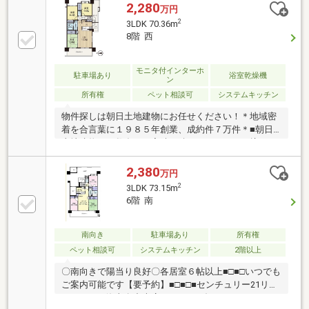
2,280
万円
2
3LDK 70.36m
8階 西
モニタ付インターホ
駐車場あり
浴室乾燥機
ン
所有権
ペット相談可
システムキッチン
物件探しは朝日土地建物にお任せください！＊地域密
着を合言葉に１９８５年創業、成約件７万件＊■朝日
土地建物には数多くの実績を積むことによって培った
「情報量」がございます。■朝日土地建物は数多くの
経験をする事ができ、様々なご提案やアドバイスが出
2,380
万円
来ます。■朝日土地建物には「地元に精通」した営業
2
3LDK 73.15m
スタッフが在籍しています。◇色々見たけど良い物件
6階 南
がないなぁ◇頭金がないけど家は買えるのかなぁ◇転
職したばかりでローンが組めるのかなぁお客様の「期
待」に応えるスタッフが丁寧にご説明致します。朝日
南向き
駐車場あり
所有権
地建物大和支店（フリーダイヤル）０１２０７２０７
ペット相談可
システムキッチン
2階以上
９1までどんな事でもお気軽にご相談下さい
〇南向きで陽当り良好〇各居室６帖以上■□■□いつでも
ご案内可能です【要予約】■□■□■センチュリー21リレ
ーション 海老名中央店■■フリーダイヤル：0120-70-