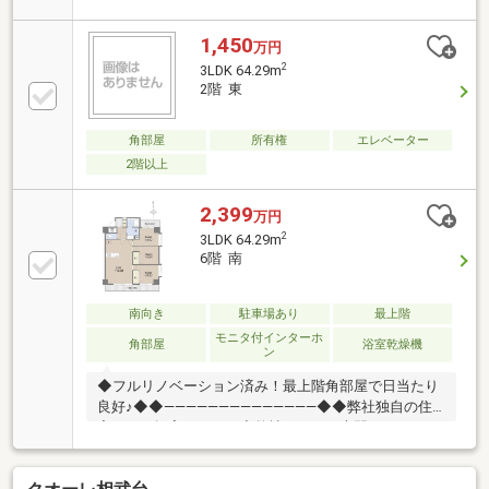
ング張替■玄関タイル張替■和室→洋室変更■建具塗
装・専用庭付き・相模大塚駅まで平坦徒歩7分・南向
1,450
万円
きのため日当たり良好■現在空室のため、お客様のご
2
3LDK 64.29m
都合に合わせてご案内可能です。ぜひお気軽にお問い
2階 東
合わせください！
角部屋
所有権
エレベーター
2階以上
2,399
万円
2
3LDK 64.29m
6階 南
南向き
駐車場あり
最上階
モニタ付インターホ
角部屋
浴室乾燥機
ン
◆フルリノベーション済み！最上階角部屋で日当たり
良好♪◆◆――――――――――――――◆◆弊社独自の住
宅ローン提案システム◆弊社ではＦＰ専門スタッフに
よる【丁寧な資金アドバイス】【ＦＰ提案書の作成】
を随時行っております。意外に知らないお客様が多い