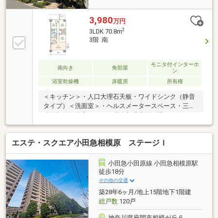
3,980
万円
2
3LDK 70.8m
3階 南
モニタ付インターホ
南向き
角部屋
ン
浴室乾燥機
床暖房
所有権
＜キッチン＞・人口大理石天板・ワイドシンク（静音
タイプ）＜洗面室＞・ヘルスメータースペース・三面
鏡裏収納＜浴室＞・TES式浴室暖房乾燥機＜リビン
グ・ダイニング＞・TES温水式床暖房（LD部）・複層
ガラス・二重サッシ（北側洋室6.0帖、洋室5.0帖）・
エステ・スクエア小田急相模原 ステージＩ
二重天井・ウォークインクロゼット（洋室6.0帖）・両
面バルコニー＜マンション内の共用設備＞・オートロ
ック・防犯カメラ・24時間オンラインセキュリティ・
小田急小田原線 小田急相模原駅
ペット足洗い場
徒歩18分
その他の交通
築28年6ヶ月/地上15階地下1階建
総戸数
120戸
神奈川県座間市相模が丘６