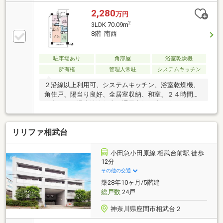
3021■■海老名駅東口から徒歩５分■ ■駐車場完備■キ
ッズコーナーもご用意しておりますので、お子様連れ
2,280
万円
でご来店ください。住宅ローンや今使える税制・補助
2
3LDK 70.09m
金制度など、ややこしい不動産の疑問を丁寧にご説明
8階 南西
いたします。きっとお客様の疑問を解決いたします。
駐車場あり
角部屋
浴室乾燥機
所有権
管理人常駐
システムキッチン
２沿線以上利用可、システムキッチン、浴室乾燥機、
角住戸、陽当り良好、全居室収納、和室、２４時間ゴ
ミ出し可、温水洗浄便座、通風良好、南西向き、ＩＨ
クッキングヒーター、BS・CS・CATV、エレベータ
ー、宅配ボックス
リリファ相武台
小田急小田原線 相武台前駅 徒歩
12分
その他の交通
築28年10ヶ月/5階建
総戸数
24戸
神奈川県座間市相武台２