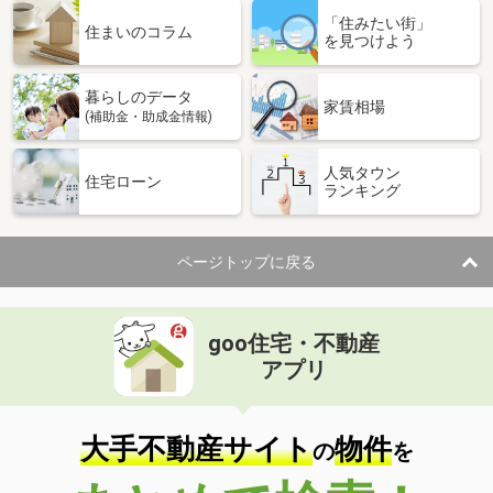
「住みたい街」
住まいのコラム
を見つけよう
暮らしのデータ
家賃相場
(補助金・助成金情報)
人気タウン
住宅ローン
ランキング
ページトップに戻る
goo住宅・不動産
アプリ
大手不動産サイト
物件
の
を