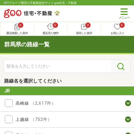
NTTグループ運営の不動産総合サイト goo住宅・不動産
0
0
0
0
最近検索した条件
最近見た物件
保存した条件
お気に入り
群馬県の路線一覧
路線名を選択してください
JR
高崎線
（2,617件）
上越線
（752件）