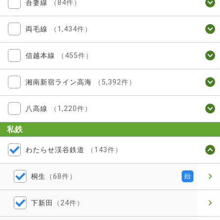
吾妻線
（84件）
両毛線
（1,434件）
信越本線
（455件）
湘南新宿ライン高海
（5,392件）
八高線
（1,220件）
私鉄
わたらせ渓谷鉄道
（143件）
桐生
（68件）
始
下新田
（24件）