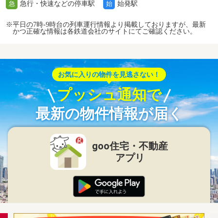
急行・快速などの停車駅
始発駅
急
始
※平日の7時-9時台の列車運行情報より掲載しておりますが、最新
かつ正確な情報は各鉄道会社のサイトにてご確認ください。
お気に入りの物件を見逃さない！
プッシュ通知で
最新の物件情報が届く
goo住宅・不動産
アプリ