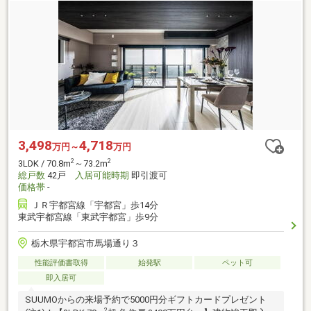
3,498
4,718
万円～
万円
2
2
3LDK / 70.8m
～73.2m
総戸数
42戸
入居可能時期
即引渡可
価格帯
-
ＪＲ宇都宮線「宇都宮」歩14分
東武宇都宮線「東武宇都宮」歩9分
栃木県宇都宮市馬場通り３
性能評価書取得
始発駅
ペット可
即入居可
SUUMOからの来場予約で5000円分ギフトカードプレゼント
2