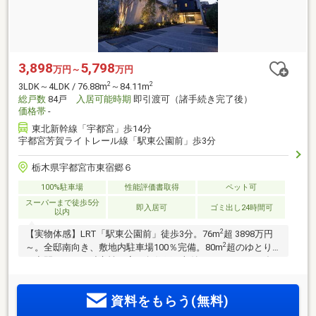
3,898
5,798
万円～
万円
2
2
3LDK～4LDK / 76.88m
～84.11m
総戸数
84戸
入居可能時期
即引渡可（諸手続き完了後）
価格帯
-
東北新幹線「宇都宮」歩14分
宇都宮芳賀ライトレール線「駅東公園前」歩3分
栃木県宇都宮市東宿郷６
100%駐車場
性能評価書取得
ペット可
スーパーまで徒歩5分
即入居可
ゴミ出し24時間可
以内
2
【実物体感】LRT「駅東公園前」徒歩3分。76m
超 3898万円
2
～。全邸南向き、敷地内駐車場100％完備。80m
超のゆとりあ
る空間はすべて独立性の高い角住戸。収納をはじめとした多
彩な用途で使用できる大型の納戸付き。環境に優しいZEH-M
の全84邸で快適な毎日を。
資料をもらう(無料)