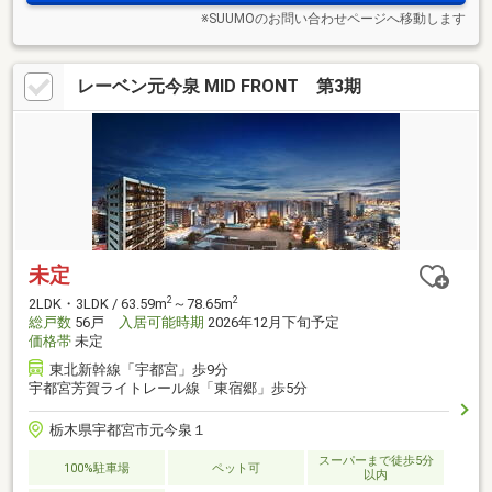
※SUUMOのお問い合わせページへ移動します
レーベン元今泉 MID FRONT 第3期
未定
2
2
2LDK・3LDK / 63.59m
～78.65m
総戸数
56戸
入居可能時期
2026年12月下旬予定
価格帯
未定
東北新幹線「宇都宮」歩9分
宇都宮芳賀ライトレール線「東宿郷」歩5分
栃木県宇都宮市元今泉１
スーパーまで徒歩5分
100%駐車場
ペット可
以内