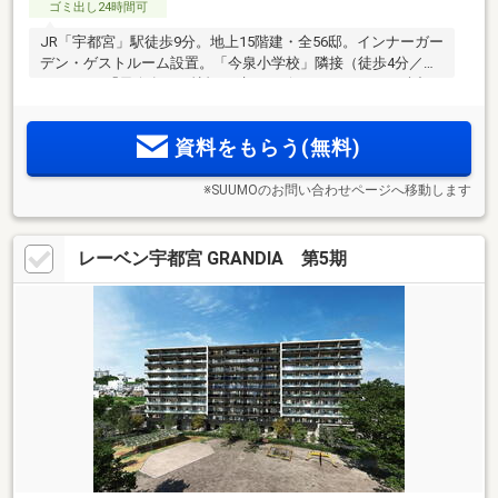
ゴミ出し24時間可
JR「宇都宮」駅徒歩9分。地上15階建・全56邸。インナーガー
デン・ゲストルーム設置。「今泉小学校」隣接（徒歩4分／約
290m）。「元今泉」に憧憬を纏うデザインレジデンス、誕
生。
資料をもらう(無料)
※SUUMOのお問い合わせページへ移動します
レーベン宇都宮 GRANDIA 第5期