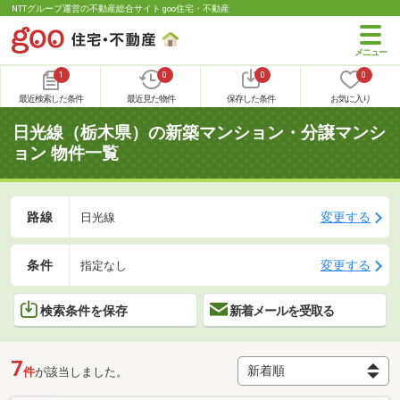
NTTグループ運営の不動産総合サイト goo住宅・不動産
1
0
0
0
最近検索した条件
最近見た物件
保存した条件
お気に入り
日光線（栃木県）の新築マンション・分譲マンシ
ョン 物件一覧
路線
変更する
日光線
条件
変更する
指定なし
検索条件を保存
新着メールを受取る
7
件
が該当しました。