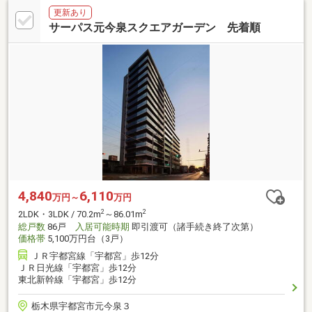
更新あり
サーパス元今泉スクエアガーデン 先着順
4,840
6,110
万円～
万円
2
2
2LDK・3LDK / 70.2m
～86.01m
総戸数
86戸
入居可能時期
即引渡可（諸手続き終了次第）
価格帯
5,100万円台（3戸）
ＪＲ宇都宮線「宇都宮」歩12分
ＪＲ日光線「宇都宮」歩12分
東北新幹線「宇都宮」歩12分
栃木県宇都宮市元今泉３