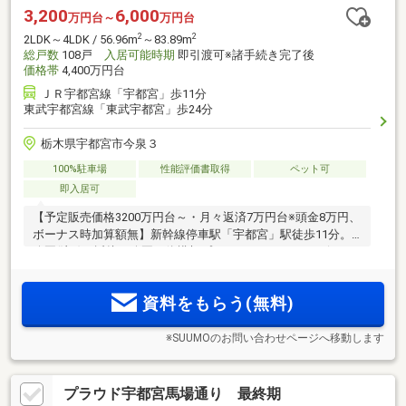
3,200
6,000
万円台～
万円台
2
2
2LDK～4LDK / 56.96m
～83.89m
総戸数
108戸
入居可能時期
即引渡可※諸手続き完了後
価格帯
4,400万円台
ＪＲ宇都宮線「宇都宮」歩11分
東武宇都宮線「東武宇都宮」歩24分
栃木県宇都宮市今泉３
100%駐車場
性能評価書取得
ペット可
即入居可
【予定販売価格3200万円台～・月々返済7万円台※頭金8万円、
ボーナス時加算額無】新幹線停車駅「宇都宮」駅徒歩11分。
公園(注1)に近接、公園一体構想プロジェクト。パークビュー
の開放感、全邸南東向き、総戸数108邸。敷地内駐車場100％
(注2)月額500円～4800円。ラウンジ、パーティールーム、ゲ
資料をもらう(無料)
ストルーム等多彩な共用施設
※SUUMOのお問い合わせページへ移動します
プラウド宇都宮馬場通り 最終期