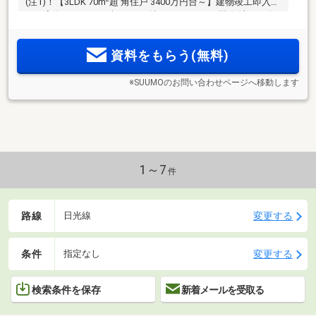
(注1)！【3LDK 70m
超 角住戸 3400万円台～】建物竣工即入居
可！実際の住戸で日当たりを確認できます！再開発(注2)で進
化するJR「宇都宮」駅西口エリア、宇都宮のメインストリー
ト馬場通りに1フロア3邸角住戸中心(注3)のプライベートレジ
資料をもらう(無料)
デンス誕生
※SUUMOのお問い合わせページへ移動します
1～7
件
路線
変更する
日光線
条件
変更する
指定なし
検索条件を保存
新着メールを受取る