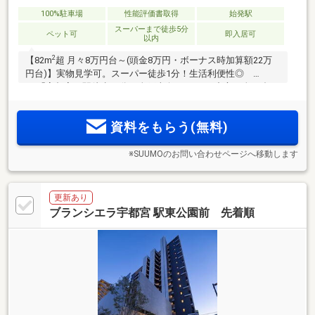
100%駐車場
性能評価書取得
始発駅
スーパーまで徒歩5分
ペット可
即入居可
以内
2
【82m
超 月々8万円台～(頭金8万円・ボーナス時加算額22万
円台)】実物見学可。スーパー徒歩1分！生活利便性◎
JR「宇都宮」駅徒歩12分。全戸南向き・3LDK中心の全86邸。
「ZEH-M Oriented（BELS取得済）」仕様。顔認証セキュリテ
ィーサービスを採用。大小の自然豊かな公園も身近。駅周辺
資料をもらう(無料)
には大型商業施設が集積
※SUUMOのお問い合わせページへ移動します
更新あり
ブランシエラ宇都宮 駅東公園前 先着順