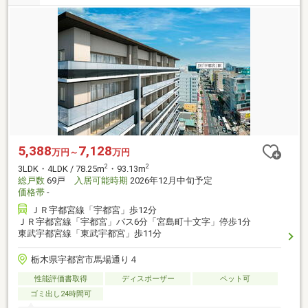
5,388
7,128
万円～
万円
2
2
3LDK・4LDK / 78.25m
・93.13m
総戸数
69戸
入居可能時期
2026年12月中旬予定
価格帯
-
ＪＲ宇都宮線「宇都宮」歩12分
ＪＲ宇都宮線「宇都宮」バス6分「宮島町十文字」停歩1分
東武宇都宮線「東武宇都宮」歩11分
栃木県宇都宮市馬場通り４
性能評価書取得
ディスポーザー
ペット可
ゴミ出し24時間可