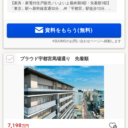
【家具・家電付住戸販売／いよいよ最終期3邸・先着順1邸】
「東京」駅へ新幹線直通52分、JR「宇都宮」駅徒歩12分、
「宮島町十文字」バス停徒歩1分。全戸南向き。ディスポーザ
や住戸前宅配ボックス等、先進の設備仕様。「東武宇都宮百
貨店」やオリオン通り商店街が身近。完成済の実際の部屋で
資料をもらう(無料)
広さや陽光を体感。
※SUUMOのお問い合わせページへ移動します
プラウド宇都宮馬場通り 先着順
7,198
万円