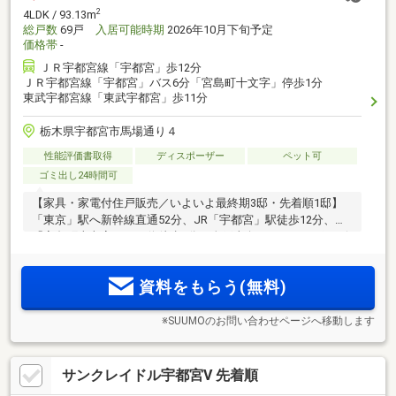
2
4LDK / 93.13m
総戸数
69戸
入居可能時期
2026年10月下旬予定
価格帯
-
ＪＲ宇都宮線「宇都宮」歩12分
ＪＲ宇都宮線「宇都宮」バス6分「宮島町十文字」停歩1分
東武宇都宮線「東武宇都宮」歩11分
栃木県宇都宮市馬場通り４
性能評価書取得
ディスポーザー
ペット可
ゴミ出し24時間可
【家具・家電付住戸販売／いよいよ最終期3邸・先着順1邸】
「東京」駅へ新幹線直通52分、JR「宇都宮」駅徒歩12分、
「宮島町十文字」バス停徒歩1分。全戸南向き。ディスポーザ
や住戸前宅配ボックス等、先進の設備仕様。「東武宇都宮百
貨店」やオリオン通り商店街が身近。完成済の実際の部屋で
資料をもらう(無料)
広さや陽光を体感。
※SUUMOのお問い合わせページへ移動します
サンクレイドル宇都宮V 先着順