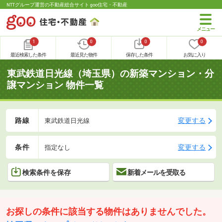
NTTグループ運営の不動産総合サイト goo住宅・不動産
1
0
0
0
最近検索した条件
最近見た物件
保存した条件
お気に入り
東武鉄道日光線（埼玉県）の新築マンション・分
譲マンション 物件一覧
路線
変更する
東武鉄道日光線
条件
変更する
指定なし
検索条件を保存
新着メールを受取る
お探しの条件に該当する物件はありませんでした。