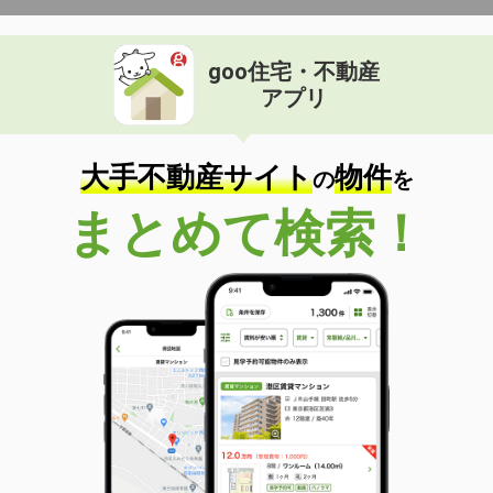
goo住宅・不動産
アプリ
大手不動産サイト
物件
の
を
まとめて検索！