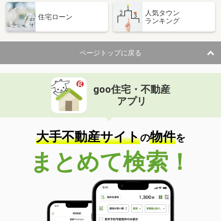
人気タウン
住宅ローン
ランキング
ページトップに戻る
goo住宅・不動産
アプリ
大手不動産サイト
物件
の
を
まとめて検索！