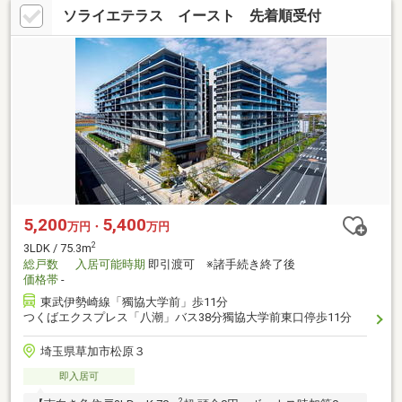
ソライエテラス イースト 先着順受付
5,200
5,400
万円・
万円
2
3LDK / 75.3m
総戸数
入居可能時期
即引渡可 ※諸手続き終了後
価格帯
-
東武伊勢崎線「獨協大学前」歩11分
つくばエクスプレス「八潮」バス38分獨協大学前東口停歩11分
埼玉県草加市松原３
即入居可
2