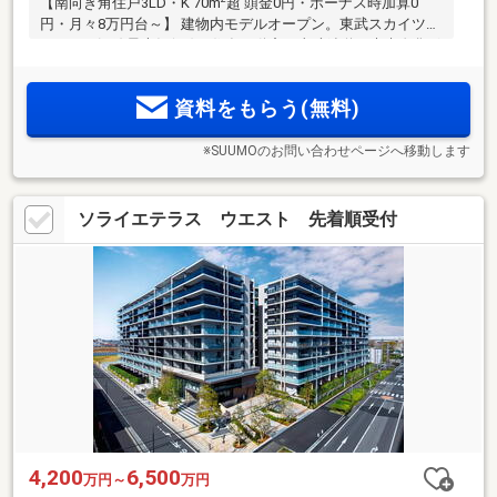
【南向き角住戸3LD・K 70m
超 頭金0円・ボーナス時加算0
円・月々8万円台～】 建物内モデルオープン。東武スカイツリ
ーライン沿線最大級(※1)。住友不動産と東武鉄道が未来進化形
の街に贈る、全796邸(※2)ビッグプロジェクト
資料をもらう(無料)
※SUUMOのお問い合わせページへ移動します
ソライエテラス ウエスト 先着順受付
4,200
6,500
万円～
万円