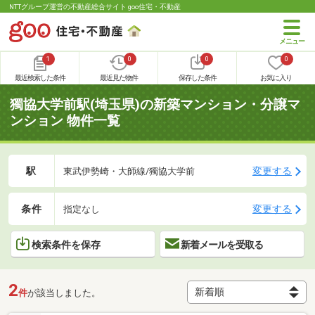
NTTグループ運営の不動産総合サイト goo住宅・不動産
1
0
0
0
最近検索した条件
最近見た物件
保存した条件
お気に入り
獨協大学前駅(埼玉県)の新築マンション・分譲マ
ンション 物件一覧
駅
変更する
東武伊勢崎・大師線/獨協大学前
条件
変更する
指定なし
検索条件を保存
新着メールを受取る
2
件
が該当しました。