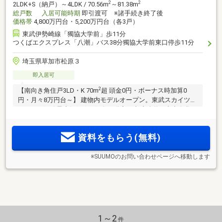
2
2
2LDK+S（納戸）～4LDK / 70.56m
～81.38m
総戸数
入居可能時期
即引渡可 ※諸手続き終了後
価格帯
4,800万円台・5,200万円台（各3戸）
東武伊勢崎線「獨協大学前」歩11分
つくばエクスプレス「八潮」バス38分獨協大学前東口停歩11分
埼玉県草加市松原３
即入居可
2
【南向き角住戸3LD・K 70m
超 頭金0円・ボーナス時加算0
円・月々8万円台～】 建物内モデルオープン。東武スカイツリ
ーライン沿線最大級(※1)。住友不動産と東武鉄道が未来進化形
の街に贈る、全796邸(※2)ビッグプロジェクト
資料をもらう(無料)
※SUUMOのお問い合わせページへ移動します
1～2
件