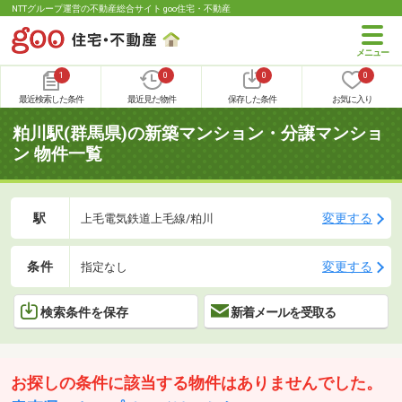
NTTグループ運営の不動産総合サイト goo住宅・不動産
1
0
0
0
最近検索した条件
最近見た物件
保存した条件
お気に入り
粕川駅(群馬県)の新築マンション・分譲マンショ
ン 物件一覧
駅
変更する
上毛電気鉄道上毛線/粕川
条件
変更する
指定なし
検索条件を保存
新着メールを受取る
お探しの条件に該当する物件はありませんでした。