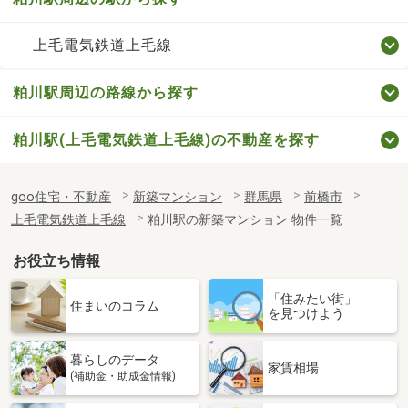
上毛電気鉄道上毛線
粕川駅周辺の路線から探す
粕川駅(上毛電気鉄道上毛線)の不動産を探す
goo住宅・不動産
新築マンション
群馬県
前橋市
上毛電気鉄道上毛線
粕川駅の新築マンション 物件一覧
お役立ち情報
「住みたい街」
住まいのコラム
を見つけよう
暮らしのデータ
家賃相場
(補助金・助成金情報)