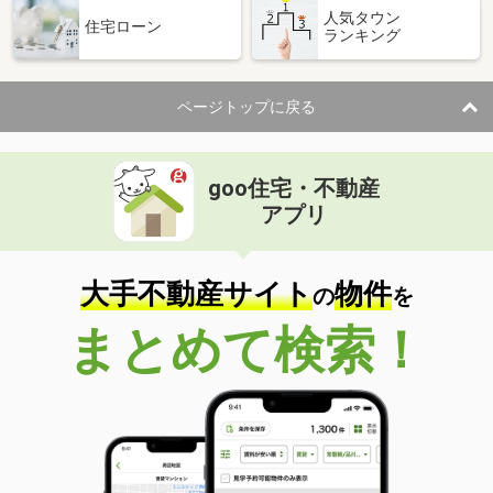
人気タウン
住宅ローン
ランキング
ページトップに戻る
goo住宅・不動産
アプリ
大手不動産サイト
物件
の
を
まとめて検索！