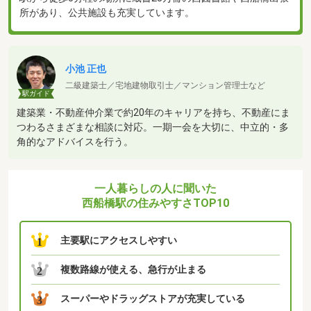
所があり、公共施設も充実しています。
小池 正也
二級建築士／宅地建物取引士／マンション管理士など
駅ガイド
建築業・不動産仲介業で約20年のキャリアを持ち、不動産にま
つわるさまざまな相談に対応。一期一会を大切に、中立的・多
角的なアドバイスを行う。
一人暮らしの人に聞いた
西船橋駅の住みやすさTOP10
主要駅にアクセスしやすい
1
複数路線が使える、急行が止まる
2
スーパーやドラッグストアが充実している
3