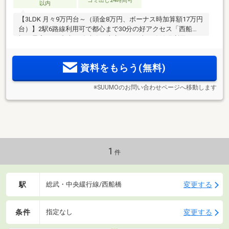
ゴミ出し24時間可
以内
【3LDK 月々9万円台～（頭金8万円、ボーナス時加算額17万円
台）】2駅6路線利用可で都心まで30分の好アクセス「西船
橋」最寄。JR中央・総武線・東京メトロ東西線始発利用可。
徒歩5分以内に商業施設が揃い日常の買い物も便利。3LDK＆
ZEH-M Oriented採用
資料をもらう(無料)
※SUUMOのお問い合わせページへ移動します
1
件
駅
変更する
総武・中央緩行線/西船橋
条件
変更する
指定なし