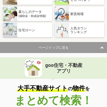
暮らしのデータ
家賃相場
(補助金・助成金情報)
人気タウン
住宅ローン
ランキング
ページトップに戻る
goo住宅・不動産
アプリ
大手不動産サイト
物件
の
を
まとめて検索！