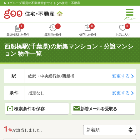
NTTグループ運営の不動産総合サイト goo住宅・不動産
1
0
0
0
最近検索した条件
最近見た物件
保存した条件
お気に入り
西船橋駅(千葉県)の新築マンション・分譲マンシ
ョン 物件一覧
駅
変更する
総武・中央緩行線/西船橋
条件
変更する
指定なし
検索条件を保存
新着メールを受取る
1
件
が該当しました。