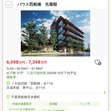
バウス西船橋 先着順
6,098
7,398
万円～
万円
2
2
3LDK / 60.05m
～67.49m
総戸数
57戸
入居可能時期
2026年10月下旬予定
価格帯
-
ＪＲ総武線「西船橋」歩11分
京成本線「東中山」歩11分
千葉県船橋市本郷町
性能評価書取得
始発駅
ペット可
スーパーまで徒歩5分