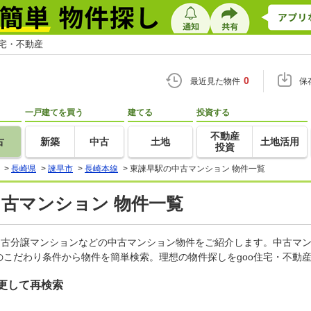
住宅・不動産
0
最近見た物件
保
一戸建てを買う
建てる
投資する
不動産
古
新築
中古
土地
土地活用
投資
>
長崎県
>
諫早市
>
長崎本線
>
東諫早駅の中古マンション 物件一覧
中古マンション 物件一覧
中古分譲マンションなどの中古マンション物件をご紹介します。中古マン
こだわり条件から物件を簡単検索。理想の物件探しをgoo住宅・不動
更して再検索