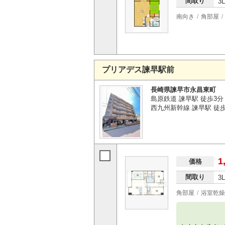
間取り
3
南向き
角部屋
プリアデス諫早駅前
長崎県諫早市永昌東町
島原鉄道 諫早駅 徒歩3分
西九州新幹線 諫早駅 徒
1
価格
間取り
3
角部屋
浴室乾燥