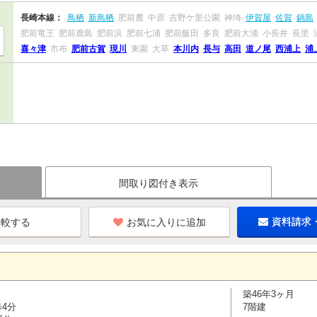
長崎本線：
鳥栖
新鳥栖
肥前麓
中原
吉野ケ里公園
神埼
伊賀屋
佐賀
鍋島
肥前竜王
肥前鹿島
肥前浜
肥前七浦
肥前飯田
多良
肥前大浦
小長井
長里
喜々津
市布
肥前古賀
現川
東園
大草
本川内
長与
高田
道ノ尾
西浦上
浦
間取り図付き表示
お気に入りに追加
資料請求
築46年3ヶ月
歩4分
7階建