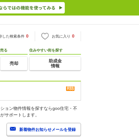
0
0
存した検索条件
お気に入り
売る
住みやすい街を探す
助成金
売却
情報
ション物件情報を探すならgoo住宅・不
産がサポートします。