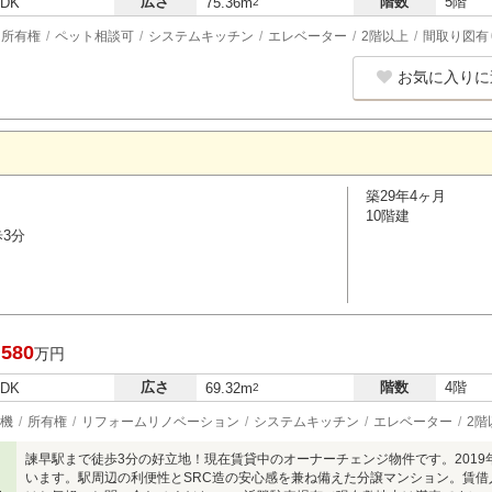
広さ
階数
5階
LDK
75.36m
2
所有権
ペット相談可
システムキッチン
エレベーター
2階以上
間取り図有
お気に入りに
築29年4ヶ月
10階建
歩3分
,580
万円
広さ
階数
4階
LDK
69.32m
2
機
所有権
リフォームリノベーション
システムキッチン
エレベーター
2階
諫早駅まで徒歩3分の好立地！現在賃貸中のオーナーチェンジ物件です。201
います。駅周辺の利便性とSRC造の安心感を兼ね備えた分譲マンション。賃