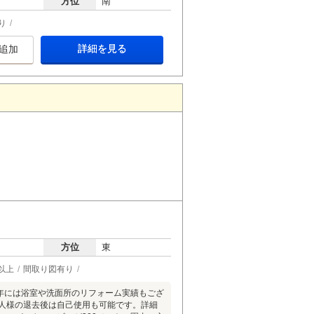
方位
南
り
詳細を見る
追加
方位
東
以上
間取り図有り
9年には浴室や洗面所のリフォーム実績もござ
借人様の退去後は自己使用も可能です。詳細