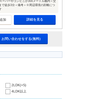
スーパーやコンビニが300メートル圏内＜交
駅まで徒歩3分＜備考＞※周辺環境の距離につ
す
詳細を見る
追加
・お問い合わせをする(無料)
2LDK(+S)
4LDK以上