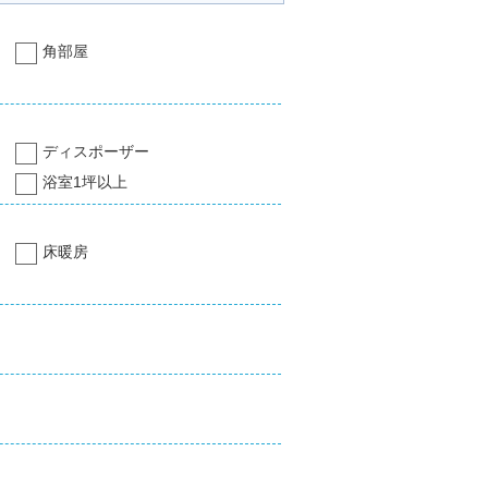
角部屋
ディスポーザー
浴室1坪以上
床暖房