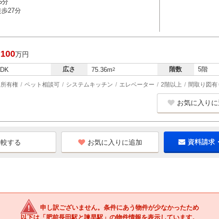
5分
歩27分
,100
万円
広さ
階数
5階
LDK
75.36m
2
所有権
ペット相談可
システムキッチン
エレベーター
2階以上
間取り図有
お気に入りに
お気に入りに追加
資料請求
申し訳ございません。条件にあう物件が少なかったため
以下は「肥前長田駅と諫早駅」の物件情報を表示しています。