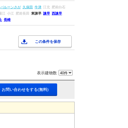
バルーンさが
久保田
牛津
江北
肥前白石
湯江
小江
肥前長田
東諫早
諫早
西諫早
上
長崎
この条件を保存
表示建物数
・お問い合わせをする(無料)