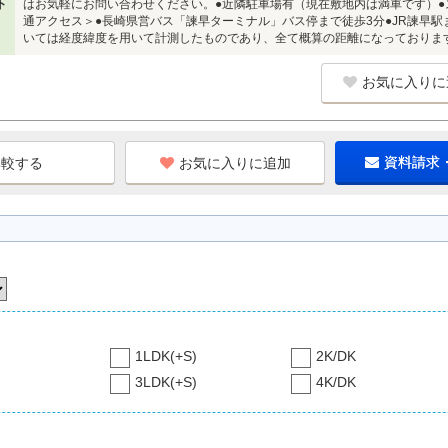
ト
はお気軽にお問い合わせください。●近隣駐車場有（現在敷地内は満車です）●
通アクセス＞●長崎県営バス「諫早ターミナル」バス停まで徒歩3分●JR諫早
いては経度緯度を用いて計測したものであり、全て概算の距離になっておりま
お気に入りに
お気に入りに追加
資料請求
1LDK(+S)
2K/DK
3LDK(+S)
4K/DK