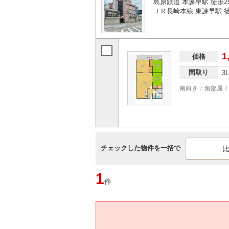
島原鉄道 本諫早駅 徒歩2
ＪＲ長崎本線 東諫早駅 徒
1
価格
間取り
3
南向き
角部屋
チェックした物件を一括で
1
件