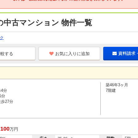
の中古マンション 物件一覧
ク
お気に入りに追加
資料請求
築46年3ヶ月
歩4分
7階建
5分
歩27分
,100
万円