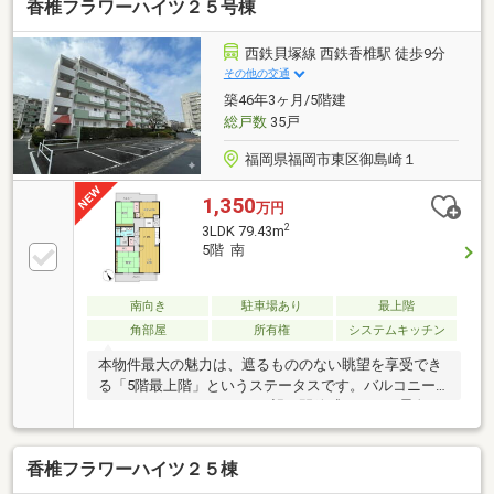
香椎フラワーハイツ２５号棟
西鉄貝塚線 西鉄香椎駅 徒歩9分
その他の交通
築46年3ヶ月/5階建
総戸数
35戸
福岡県福岡市東区御島崎１
1,350
万円
2
3LDK 79.43m
5階 南
南向き
駐車場あり
最上階
角部屋
所有権
システムキッチン
本物件最大の魅力は、遮るもののない眺望を享受でき
る「5階最上階」というステータスです。バルコニー
からはアイランドシティを望む開放感あふれる景色が
広がり、南向きの窓からは心地よい光と風が18帖の
広々としたLDKを満たします。周辺環境も、子育て世
香椎フラワーハイツ２５棟
帯に嬉しい条件が揃っています。福岡市立香椎小学校
までは834mと通学圏内で、日々のお買い物に便利な