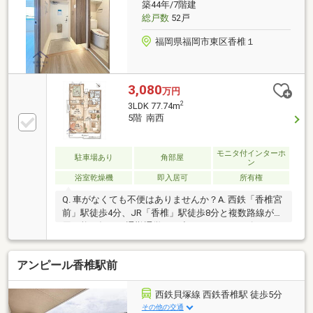
築44年/7階建
総戸数
52戸
福岡県福岡市東区香椎１
3,080
万円
2
3LDK 77.74m
5階 南西
モニタ付インターホ
駐車場あり
角部屋
ン
浴室乾燥機
即入居可
所有権
Q. 車がなくても不便はありませんか？A. 西鉄「香椎宮
前」駅徒歩4分、JR「香椎」駅徒歩8分と複数路線が利
用可能。毎日の通勤通学やお出かけもスムーズです。
Q. 収納スペースは十分にありますか？A. 7.5帖の洋室
にはウォークインクローゼットを完備。ご家族の荷物
アンピール香椎駅前
もしっかり収納でき、居住空間を広く使えます。Q. 休
日の過ごしやすさはどうですか？A. 参道近くの落ち着
いた住環境です。近隣には商業施設も揃っており、休
西鉄貝塚線 西鉄香椎駅 徒歩5分
日のお出かけやお買い物も快適にお楽しみいただけま
その他の交通