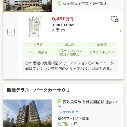
福岡県福岡市東区香椎浜３
6,490
万円
2
3LDK 81.01m
21階 南
南向き
最上階
所有権
タワーマンション
ペット相談可
システムキッチン
(階建20階以上)
〇21階建の免震構造タワーマンション〇バルコニー前
面はマンション敷地内のとなっており、目線を遮る建
物がないため、陽当たり・通風ともに良好〇J：COM
のLANケーブルを各居室コンセントに配置〇ペニンシ
ュラ（半島）型のカウンターキッチン〇キッチンシン
照葉テラス・パークカーサ０１
クは食洗機・ディスポーザー付き〇メーターボックス
にセントラル型浄水器設置〇オール電化マンション〇
ペット飼育可（管理規約等による制限あり） ペット
西鉄貝塚線 香椎花園前駅 徒歩20
足洗場あり〇駐車場は1住戸1台利用可能です。〇来客
分
用に敷地内コインパーキングがあり〇共用部に宅配ボ
その他の交通
ックスあり〇二重床・二重天井・二重壁構造〇オート
築9年7ヶ月/14階建
ロック〇宅配ボックスあり
総戸数
80戸