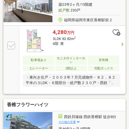
す。Q. 家族で過ごすリビングの特徴は？A. 15.8帖の
築23年2ヶ月/15階建
LDKは、ご家族が自然と集まるくつろぎの空間となっ
総戸数
230戸
ております
福岡県福岡市東区香椎駅前２
4,280
万円
2
3LDK 82.82m
6階 東
モニタ付インターホ
駐車場あり
所有権
ン
エレベーター
2階以上
宅配ボックス
・東向き住戸・２００３年７月完成物件・８２．８２
平米の３LDK・６階部分・総戸数２３０戸・西鉄「香
椎」駅まで徒歩５分・鹿児島線「香椎」駅まで徒歩７
分・敷地内駐車場空き有り（月額７，０００円～２
２，０００円 2025年5月9日確認）
香椎フラワーハイツ
西鉄貝塚線 西鉄香椎駅 徒歩8分
その他の交通
築46年3ヶ月/5階建