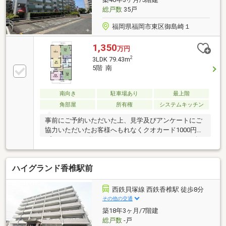
総戸数
35戸
福岡県福岡市東区御島崎１
1,350
万円
2
3LDK 79.43m
5階 南
南向き
駐車場あり
最上階
角部屋
所有権
システムキッチン
事前にご予約いただいた上、見学及びアンケートにご
協力いただいたお客様へもれなくクオカード1000円分
プレゼント！※数に限りがありますので、なくなり次
第終了します。
ハイグランド香椎駅前
西鉄貝塚線 西鉄香椎駅 徒歩8分
その他の交通
築18年3ヶ月/7階建
総戸数
-戸