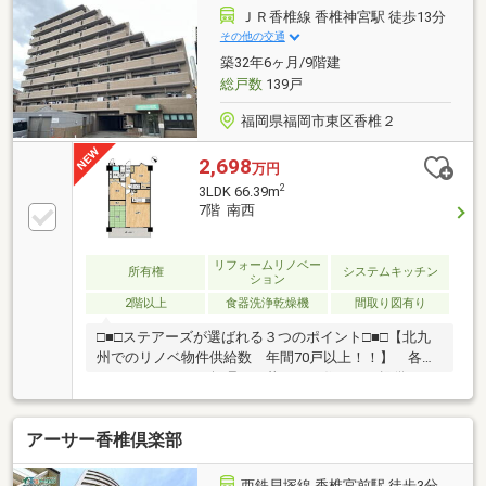
ていただきます。SUUMOからのご予約後、来店時に
ＪＲ香椎線 香椎神宮駅 徒歩13分
簡単なアンケート記入で、Amazonギフト5000円分贈
その他の交通
呈♪また来店されたお客様全員にお菓子詰め放題プレ
築32年6ヶ月/9階建
ゼント♪☆・・☆・・☆・・☆・・☆・・☆・・
総戸数
139戸
☆・・☆・・☆・・☆
福岡県福岡市東区香椎２
2,698
万円
2
3LDK 66.39m
7階 南西
リフォームリノベー
所有権
システムキッチン
ション
2階以上
食器洗浄乾燥機
間取り図有り
□■□ステアーズが選ばれる３つのポイント□■□【北九
州でのリノベ物件供給数 年間70戸以上！！】 各エ
リアにおしゃれで無理なく暮らせる住まいを提供して
います！！ 家具付き、ペット可能など特徴様々
♪【住宅ローンに強い】 多くの銀行や信用金庫と提
アーサー香椎倶楽部
携をしており、様々なプランをご提案できます♪ 金
利が低い方がいい、通りやすい方がいい、たくさん借
りたいなど、お客様の条件に合わせてご提案致します
西鉄貝塚線 香椎宮前駅 徒歩3分