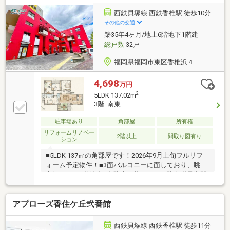
西鉄貝塚線 西鉄香椎駅 徒歩10分
その他の交通
築35年4ヶ月/地上6階地下1階建
総戸数
32戸
福岡県福岡市東区香椎浜４
4,698
万円
2
5LDK 137.02m
3階 南東
駐車場あり
角部屋
所有権
リフォームリノベー
2階以上
間取り図有り
ション
■5LDK 137㎡の角部屋です！2026年9月上旬フルリフ
ォーム予定物件！■3面バルコニーに面しており、眺望
良好です！■敷地内1台駐車可能です！（駐車猶予期間
あり詳細は担当まで）
アプローズ香住ケ丘弐番館
西鉄貝塚線 西鉄香椎駅 徒歩11分