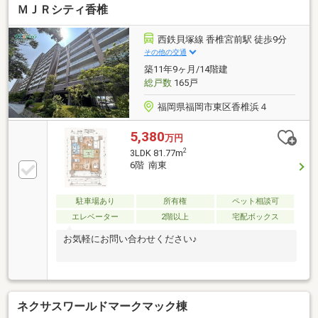
ＭＪＲシティ香椎
西鉄貝塚線 香椎宮前駅 徒歩9分
その他の交通
築11年9ヶ月/14階建
総戸数
165戸
福岡県福岡市東区香椎浜４
5,380
万円
2
3LDK 81.77m
6階 南東
駐車場あり
所有権
ペット相談可
エレベーター
2階以上
宅配ボックス
お気軽にお問い合わせください♪
ネクサスワールドマークマック棟