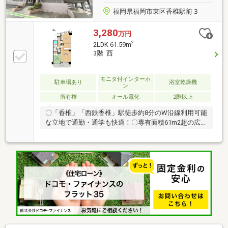
福岡県福岡市東区香椎駅前３
3,280
万円
2
2LDK 61.59m
3階 西
モニタ付インターホ
駐車場あり
浴室乾燥機
ン
所有権
オール電化
2階以上
〇「香椎」「西鉄香椎」駅徒歩約8分のW沿線利用可能
な立地で通勤・通学も快適！〇専有面積61m2超の広々
空間！ご家族でもゆとりのある暮らしが可能！〇LDK
約14.7帖、対面カウンターで会話が弾む広々空間家族
の団らんに適した開放的な間取りです。！〇日当た
り・通風・眺望ともに良好で、四季折々の景色を楽し
める住環境！〇周辺には商業施設や生活利便施設も揃
っており、快適な暮らしをサポート！〇各居室に収納
スペースがあるため、お部屋をすっきりと使えます！
〇リフォーム・リノベーションのご相談承ります！お
得なフルリフォームのパックプランございます！お気
軽にお問い合わせください！