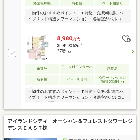
浴室乾燥機
所有権
ペット相談可
－物件のおすすめポイント－▼特徴・免振×制振のハ
イブリッド構造タワーマンション・各居室がバルコニ
ーに面する間取り・LDKは2面採光・回遊性のあるアイ
ランドキッチン・WICなど各居室収納を確保・玄関収
納、SC有・ペット飼育可能(細則有)・駐車場承継可
8,980
万円
能・来客用パーキング・EV車充電設備有▼設備・食洗
2
3LDK 90.62m
機・ディスポーザー・床暖房(LD)・浴室は1418サイ
27階 西
ズ、浴室乾燥機有■ ご希望の住まい探しをお手伝いし
ます ━━━━━・・・物件の詳細・ご相談はお気軽に
お問い合わせください。
モニタ付インターホ
角部屋
床暖房
ン
タワーマンション
所有権
ペット相談可
(階建20階以上)
－物件のおすすめポイント－▼特徴・免振×制振のハ
イブリッド構造タワーマンション・各居室がバルコニ
ーに面する間取り・LDKは2面採光・回遊性のあるアイ
ランドキッチン・WIC、各居室収納を確保・玄関収
納、SC有・ペット飼育可能(細則有)・駐車場承継可
アイランドシティ オーシャン＆フォレストタワーレジ
能・来客用パーキング・EV車充電設備有▼設備・食洗
機・ディスポーザー・床暖房(LD)・浴室は1618サイ
デンスＥＡＳＴ棟
ズ、浴室乾燥機有・パークビューで中央照葉が一望で
きるリビ■ ご希望の住まい探しをお手伝いします