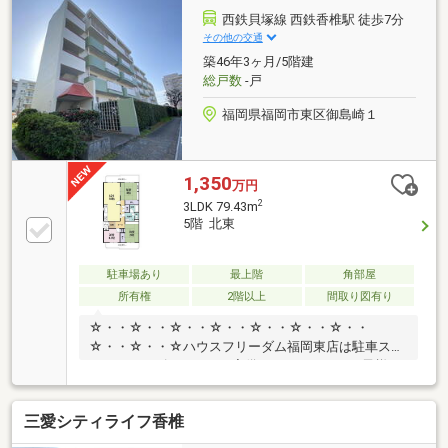
「ディスカウントドラッグコスモス御島崎店」も徒歩
西鉄貝塚線 西鉄香椎駅 徒歩7分
約4分という近さです。JRと西鉄のWアクセスによる
その他の交通
通勤・通学の利便性に加え、緑豊かな公園や商業施設
築46年3ヶ月/5階建
が点在する香椎エリア。最上階の静穏な暮らしと、徒
総戸数
-戸
歩圏内に揃う生活利便施設が、忙しい毎日を優しくサ
ポートします。
福岡県福岡市東区御島崎１
1,350
万円
2
3LDK 79.43m
5階 北東
駐車場あり
最上階
角部屋
所有権
2階以上
間取り図有り
☆・・☆・・☆・・☆・・☆・・☆・・☆・・
☆・・☆・・☆ハウスフリーダム福岡東店は駐車スペ
ースやキッズスペースを完備しております。お子様も
一緒に安心してご来店ください！毎週土日祝はおうち
探しフェア開催中！要望等が固まっていない方も是非
三愛シティライフ香椎
ご来店ください！家づくりの説明や注文住宅、リフォ
ームに関しても予算を含めてわかりやすくご説明させ