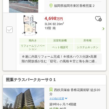
福岡県福岡市東区香椎照葉２
4,698
万円
2
3LDK 82.26m
13階 南
南向き
浴室乾燥機
所有権
リフォームリノベー
ペット相談可
システムキッチン
ション
☆遂に内装リフォーム完成！☆積水ハウス分譲×高層
階の開放感が生む「邸宅」の風格☆空と海を身に纏
う。リビングから望む圧巻のオーシャンビュー☆夏の
夜を彩る特等席。バルコニーから愉しむ大輪の花火環
境、健康、子ども、そして繋がり。4つの願いが、美
照葉テラスパークカーサ０１
しい街並みになりました。先進の街・照葉で、ひとき
わ高く、心豊かな日常を。☆ご内覧、物件の詳細確認
などはコチラまで☆（即日案内も可能です♪）物件担
西鉄貝塚線 香椎花園前駅 徒歩20
当：向井（むかい）TEL：090-6693-4082公式
分
LINE:@xpr7495t
その他の交通
築9年6ヶ月/14階建
総戸数
80戸