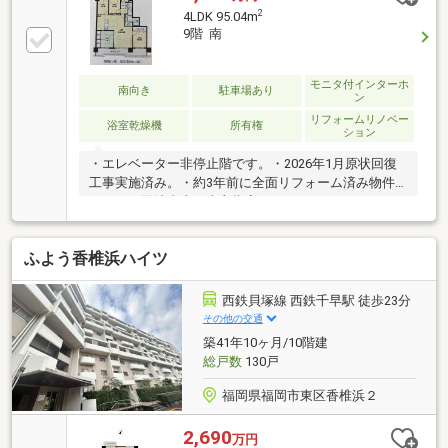
2
4LDK 95.04m
9階 南
モニタ付インターホ
南向き
駐車場あり
ン
リフォームリノベー
浴室乾燥機
所有権
ション
・エレベーター非停止階です。・2026年1月原状回復
工事実施済み。・約3年前に全面リフォーム済み物件
です！・司法書士は売主指定とさせて頂きます。
ふよう香椎浜ハイツ
西鉄貝塚線 西鉄千早駅 徒歩23分
その他の交通
築41年10ヶ月/10階建
総戸数
130戸
福岡県福岡市東区香椎浜２
2,690
万円