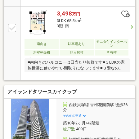
ーリング◎■南西面に広々としたバルコニーを確保♪■
スーパー、コンビニ、ドラッグストア⇒徒歩12分圏内
＾＾■駐車場縦列2台承継可◎◇照葉小学校：徒歩約14
3,498
万円
分◇照葉中学校：徒歩約14分☆年間1600件の相談実績
2
3LDK 68.54m
☆頭金0円可能！月々の返済がご不安な方！もっと良
3階 南
い条件を引き出したい方！すでにお借入のある方！な
ど、住宅ローンのお悩みをこれまでにたくさんお受け
してきました＾＾お客様に合った最適な金融機関のご
モニタ付インターホ
南向き
駐車場あり
ン
提案や、将来を見越した無理のないご返済プランの作
浴室乾燥機
即入居可
所有権
成もしています！ぜひ一度ご相談下さい＾＾
■南向きのバルコニーは日当たり抜群です■３LDKの家
族世帯に使いやすい間取りになってます■３階なの
で、エレベーターを使用せずに階段ですぐに上がれま
す♪■住宅ローンのご相談から受け付けます■買い物や
医療施設、駅までのバスも充実■小学校・中学校も徒
アイランドタワースカイクラブ
歩10分圏内です０９２ー４０７－２２１７お気軽にお
問合せください！
西鉄貝塚線 香椎花園前駅 徒歩26
分
その他の交通
築18年2ヶ月/42階建
総戸数
409戸