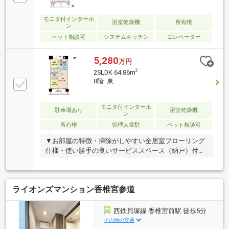
な使い方が可能です
モニタ付インターホ
浴室乾燥機
所有権
ン
ペット相談可
システムキッチン
エレベーター
5,280
万円
2
2SLDK 64.86m
8階 東
モニタ付インターホ
駐車場あり
浴室乾燥機
ン
所有権
管理人常駐
ペット相談可
▼お部屋の特徴・掃除がしやすい全居室フローリング
仕様・使い勝手の良いサービススペース（納戸）付・
全部屋収納スペース有でお荷物の多い方に・ペット飼
育可能（規則による制限あり）▼設備・家族との会話
が弾む対面式システムキッチン・家事の負担を軽減で
ライオンズマンション香椎宮参道
きる食器洗浄乾燥機付き・浴室換気乾燥機付きのた
め、雨の日にも安心です・バルコニーにはスロップシ
ンク有り▼共有部・コンシェルジュサービス有・24時
西鉄貝塚線 香椎宮前駅 徒歩5分
間ゴミ出し可能・スタディルーム、キッズルームも使
その他の交通
用可能