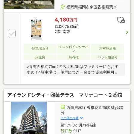
福岡県福岡市東区香椎照葉２
4,180
万円
2
3LDK 76.35m
2階 南東
モニタ付インターホ
駐車場あり
浴室乾燥機
ン
床暖房
所有権
ペット相談可
○専有面積約76ｍ2の広々3LDKはファミリーにもおす
すめ！○駐車場は一住戸につき一台まで優先利用可
能！○敷地内に来客用コインパーキングあります！○ペ
ット飼育可能です！（一住戸二匹まで）○小中学校・
幼稚園徒歩圏内！子育てしやすい環境です！○ ディス
アイランドシティ・照葉テラス マリナコート２番館
ポーザーで生ゴミを軽減でき、快適なキッチンライフ
を実現できます！○リビングダイニング床暖房付きの
ため冬でも暖かく過ごせます！○奥様に人気の対面キ
西鉄貝塚線 香椎花園前駅 徒歩20
ッチンで家族が自然と集まり寛げる広々空間。○日当
分
たり＆通風良好な土地でお洗濯物もすぐ乾きます。○
その他の交通
収納が豊富で各室にクローゼット完備、荷物が多くて
築17年3ヶ月/14階建
も安心、季節物の整理や子育てにも対応できます。
総戸数
91戸