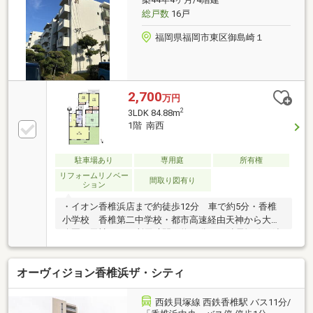
クロス貼、室内クリーニング〉
総戸数
16戸
福岡県福岡市東区御島崎１
2,700
万円
2
3LDK 84.88m
1階 南西
駐車場あり
専用庭
所有権
リフォームリノベー
間取り図有り
ション
・イオン香椎浜店まで約徒歩12分 車で約5分・香椎
小学校 香椎第二中学校・都市高速経由天神から大濠
公園 天神までの所用時間 約18分・西鉄貝塚線西鉄
香椎 徒歩約8分【日当たりの良い広い庭】お子さん
たちの遊び場として、また花壇を作ったり、季節の野
オーヴィジョン香椎浜ザ・シティ
菜を植えたりご自身でカスタマイズして楽しめます♪
西鉄貝塚線 西鉄香椎駅 バス11分/