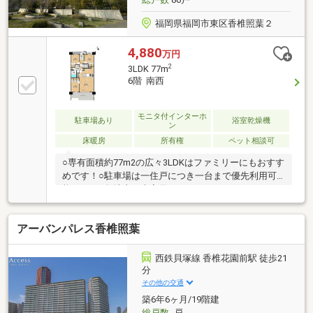
福岡県福岡市東区香椎照葉２
4,880
万円
2
3LDK 77m
6階 南西
モニタ付インターホ
駐車場あり
浴室乾燥機
ン
床暖房
所有権
ペット相談可
○専有面積約77m2の広々3LDKはファミリーにもおすす
めです！○駐車場は一住戸につき一台まで優先利用可
能です！○敷地内に来客用コインパーキングありま
す！○ペット飼育可能です！（一住戸二匹まで）○小中
学校・幼稚園徒歩圏内！子育てしやすい環境です！○
アーバンパレス香椎照葉
玄関横に約2.29m2のサービスポーチは多様な用途で使
用でき、とても便利です！○ ディスポーザーで生ゴミ
を軽減でき、快適なキッチンライフを実現できます！
西鉄貝塚線 香椎花園前駅 徒歩21
○リビングダイニング床暖房付きのため冬でも暖かく
分
過ごせます！〇周辺には、「セブンイレブン」「まえ
その他の交通
だクリニック」「アイランドシティ中央公園」などが
築6年6ヶ月/19階建
あり周辺施設充実してます！
総戸数
-戸