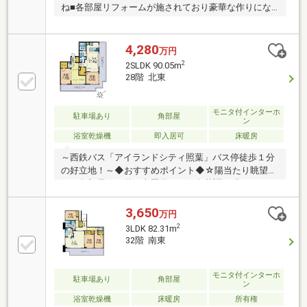
ね■各部屋リフォームが施されており豪華な作りにな
っております♪
4,280
万円
2
2SLDK 90.05m
28階 北東
モニタ付インターホ
駐車場あり
角部屋
ン
浴室乾燥機
即入居可
床暖房
～西鉄バス「アイランドシティ照葉」バス停徒歩１分
の好立地！～◆おすすめポイント◆☆陽当たり眺望良
好・角部屋２８階の上層階！ ☆白基調の明るいイン
ナーテラス！☆温水洗浄便座・浴室乾燥機・ディスポ
ーザー付き充実設備♪☆人気の照葉小学校・照葉中学
3,650
万円
校♪☆アイランドシティ中央公園が近くて子育てに好
2
3LDK 82.31m
環境！☆ゲストルーム、スカイラウンジ、フィットネ
32階 南東
ス等共用部充実♪☆安全・安心２４時間管理システム
（警備員常駐）☆ペットが２匹まで飼えます！便利な
ドックラン完備！■ご見学予約・詳細は直接スタッフ
モニタ付インターホ
駐車場あり
角部屋
ン
まで■※スタッフ まきやま（０９０－９４９６－７９
浴室乾燥機
床暖房
所有権
５５）※１０時～１７時（水曜日店休日）