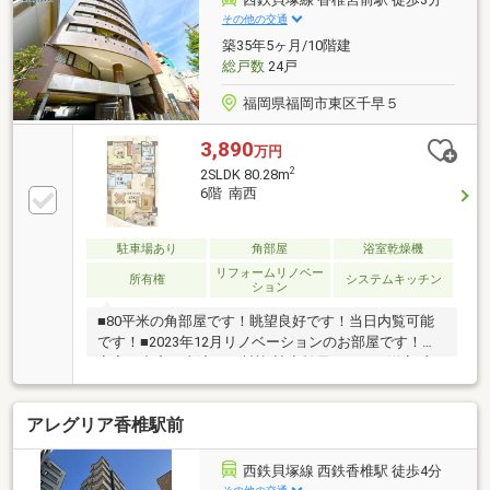
♪【有資格者多数！】 ファイナンシャルプランナ
その他の交通
ー、宅地建物取引士、住宅ローンアドバイザーなど多
築35年5ヶ月/10階建
数資格を持っています！ 無理のない資金計画をご提
総戸数
24戸
案致します♪ お問合せお待ちしております♪
福岡県福岡市東区千早５
3,890
万円
2
2SLDK 80.28m
6階 南西
駐車場あり
角部屋
浴室乾燥機
リフォームリノベー
所有権
システムキッチン
ション
■80平米の角部屋です！眺望良好です！当日内覧可能
です！■2023年12月リノベーションのお部屋です！・
寝室は内窓工事済みで断熱/遮音効果あり！（洋室2部
屋二重サッシ）・手をかざすだけで水が出る自動水栓
付き洗面化粧台・トイレは温水洗浄はもちろん、使用
アレグリア香椎駅前
後自動で流れるオート便器洗浄機能付き！フタも自動
開閉機能あり！・お風呂は、ゆったり腰掛けて過ごす
ベンチカウンターあり！24型浴室テレビ、バス天井サ
西鉄貝塚線 西鉄香椎駅 徒歩4分
ウンドステム！・フロント食洗器！その他詳細は担当