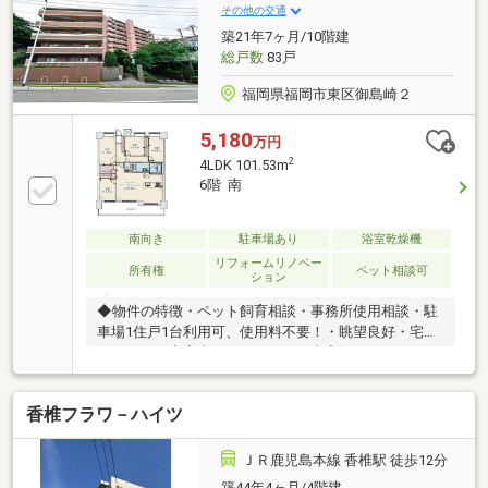
その他の交通
築21年7ヶ月/10階建
総戸数
83戸
福岡県福岡市東区御島崎２
5,180
万円
2
4LDK 101.53m
6階 南
南向き
駐車場あり
浴室乾燥機
リフォームリノベー
所有権
ペット相談可
ション
◆物件の特徴・ペット飼育相談・事務所使用相談・駐
車場1住戸1台利用可、使用料不要！・眺望良好・宅配
ボックス有◆室内リノベーション内容〇キッチン〈シ
ステムキッチン・W2574・食洗機〉〇浴室〈ユニット
バス・1618〉〇洗面室〈シャワー付洗面化粧台・防水
香椎フラワ－ハイツ
パン〉〇トイレ〈温水洗浄便座付トイレ〉〇給湯設備
〈給湯器・追焚・マルチリモコン付〉〇共通〈建具、
床：フローリング(遮音等級LL45、LDK、洋室、廊
ＪＲ鹿児島本線 香椎駅 徒歩12分
下)、フロアタイル(玄関、洗面室、トイレ)、壁天井：
築44年4ヶ月/4階建