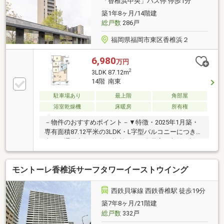
「香椎浜中央」バス停 停歩1分
築1年8ヶ月/14階建
総戸数
286戸
福岡県福岡市東区香椎浜２
6,980
万円
2
3LDK 87.12m
14階 南東
駐車場あり
最上階
角部屋
浴室乾燥機
床暖房
所有権
－物件のおすすめポイント－▼特徴・2025年1月築・
専有面積87.12平米の3LDK・L字型バルコニーにつき陽
当り・通風良好・WIC2箇所など、全居室に収納を設
置・食洗機付きの対面式キッチン・LD天井に埋め込み
スピーカー有・駐車場1台分承継可(車種による)・ペッ
モントーレ香椎浜サーフタワーイーストウイング
ト飼育可(細則有)▼設備・床暖房(LD)・浴室暖房換気
乾燥機・1620サイズの窓付き浴室▼周辺環境・福岡市
立香椎浜小学校 徒歩5分(約350m)・イオンモール香椎
西鉄貝塚線 西鉄香椎駅 徒歩19分
浜 徒歩3分(約180m)■ ご希望の住まい探しをお手伝い
築7年8ヶ月/21階建
します ━━━━━・・・物件の詳細・ご相談はお気軽
総戸数
332戸
にお問い合わせください。