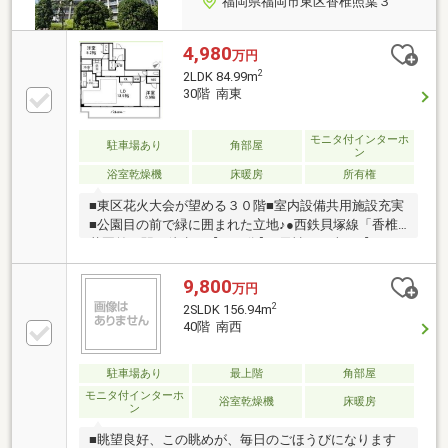
福岡県福岡市東区香椎照葉３
4,980
万円
2
2LDK 84.99m
30階 南東
モニタ付インターホ
駐車場あり
角部屋
ン
浴室乾燥機
床暖房
所有権
■東区花火大会が望める３０階■室内設備共用施設充実
■公園目の前で緑に囲まれた立地♪●西鉄貝塚線「香椎
花園前」駅 徒歩で【２６分】●天神まで車で【１４
分】博多まで車で【１６分】●スーパー【スーパーセ
ンタートライアルアイランドシティ店】徒歩【９分】
9,800
万円
●【照葉小学校】 【照葉中学校】●管理費【１７２０
2
2SLDK 156.94m
０円】修繕費【１３６００円】●借入金額【４９８０
40階 南西
万円】金利【０．９７５％】返済期間【３５年】※
月々返済【１３９，９９８円】返済期間【５０年】※
駐車場あり
最上階
角部屋
月々返済【１０４，９０４円】●住宅ローン●資金計画
●税金関係●購入の流れを全て分かりやすくご説明いた
モニタ付インターホ
浴室乾燥機
床暖房
ン
します。
■眺望良好、この眺めが、毎日のごほうびになります