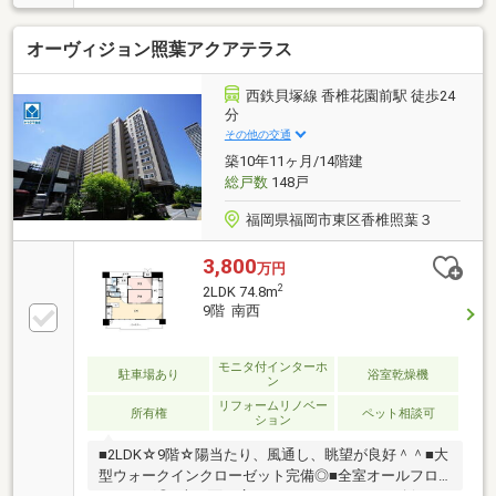
のLDK＆南東向き】約95㎡ の専有面積を活かしたゆと
りある4LDK。南東向き のバルコニーからは明るい日
オーヴィジョン照葉アクアテラス
差しが差し込みます。【子育て・買い物に便利な立
地】小・中学校まで徒歩7分圏内 でお子様の通学も安
心。イオンモール香椎浜まで徒歩10分 なので、毎日の
西鉄貝塚線 香椎花園前駅 徒歩24
お買い物や休日のショッピングも気軽に行けます。
分
【安心の管理・駐車場】総戸数110戸 のビッグコミュ
その他の交通
ニティ。敷地内駐車場も1住戸1台確保可能ですので、
築10年11ヶ月/14階建
お車をお持ちの方も安心です。
総戸数
148戸
福岡県福岡市東区香椎照葉３
3,800
万円
2
2LDK 74.8m
9階 南西
モニタ付インターホ
駐車場あり
浴室乾燥機
ン
リフォームリノベー
所有権
ペット相談可
ション
■2LDK☆9階☆陽当たり、風通し、眺望が良好＾＾■大
型ウォークインクローゼット完備◎■全室オールフロ