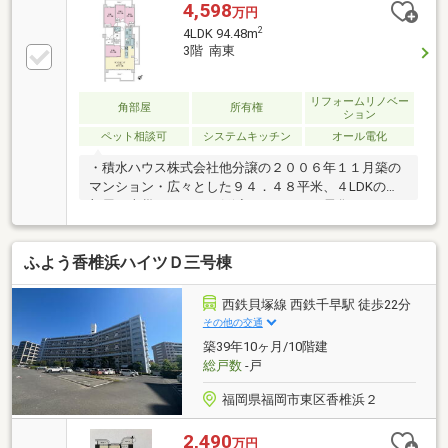
4,598
万円
2
4LDK 94.48m
3階 南東
リフォームリノベー
角部屋
所有権
ション
ペット相談可
システムキッチン
オール電化
・積水ハウス株式会社他分譲の２００６年１１月築の
マンション・広々とした９４．４８平米、４LDKのお
部屋・火災のリスクを低減できるオール電化マンショ
ン・１６２０サイズのバスルーム・全洋室クロゼット
付き・ペット飼育可能（飼育細則有）・新規リノベー
ふよう香椎浜ハイツＤ三号棟
ション内容（工事完了予定日：２０２６年８月２６
日 リフォーム内容は予定であり、変更となる場合が
あります）・キッチン交換・トイレ交換・ユニットバ
西鉄貝塚線 西鉄千早駅 徒歩22分
ス交換・防水パン交換等
その他の交通
築39年10ヶ月/10階建
総戸数
-戸
福岡県福岡市東区香椎浜２
2,490
万円