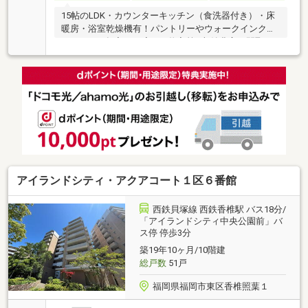
15帖のLDK・カウンターキッチン（食洗器付き）・床
暖房・浴室乾燥機有！パントリーやウォークインクロ
ーゼット・押入れ・廊下の物入等…収納豊富な間取で
す！是非ご覧ください。
アイランドシティ・アクアコート１区６番館
西鉄貝塚線 西鉄香椎駅 バス18分/
「アイランドシティ中央公園前」バ
ス停 停歩3分
築19年10ヶ月/10階建
総戸数
51戸
福岡県福岡市東区香椎照葉１