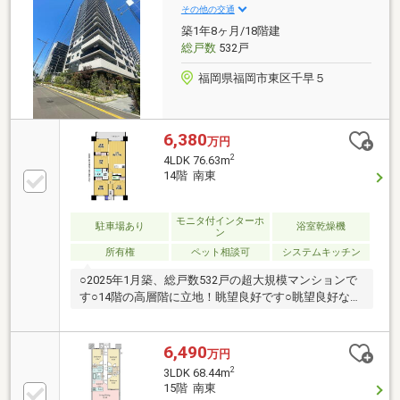
トイレ・給湯器・TVモニターホン交換、フローリング
その他の交通
張替、クロス・襖・障子・網戸貼替、畳新調、建具・
築1年8ヶ月/18階建
下足入交換、美装等●敷地内駐車場空有（空き状況は
総戸数
532戸
要確認）●告知事項有り
福岡県福岡市東区千早５
6,380
万円
2
4LDK 76.63m
14階 南東
モニタ付インターホ
駐車場あり
浴室乾燥機
ン
所有権
ペット相談可
システムキッチン
○2025年1月築、総戸数532戸の超大規模マンションで
す○14階の高層階に立地！眺望良好です○眺望良好なス
カイラウンジやフィットネスルーム、スタディルーム
など入居者専用の共用施設も充実してます○冷蔵用の
宅配ボックス付き！嬉しいポイントですね○ワンちゃ
6,490
万円
んや猫ちゃんが１住戸に２匹までの飼育可能です！○
2
3LDK 68.44m
４つの洋室があります☆ご家族それぞれの自室や収納
15階 南東
部屋、趣味のお部屋や在宅ワーク専用ルームなど多様