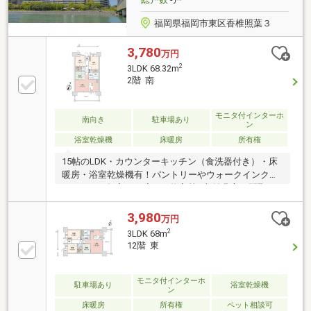
福岡県福岡市東区香椎照葉３
3,780
万円
2
3LDK 68.32m
2階 南
モニタ付インターホ
南向き
駐車場あり
ン
浴室乾燥機
床暖房
所有権
15帖のLDK・カウンターキッチン（食洗器付き）・床
暖房・浴室乾燥機有！パントリーやウォークインクロ
ーゼット・押入れ・廊下の物入等…収納豊富な間取で
す！陽当り・通風良好です！是非ご覧ください。
3,980
万円
2
3LDK 68m
12階 東
モニタ付インターホ
駐車場あり
浴室乾燥機
ン
床暖房
所有権
ペット相談可