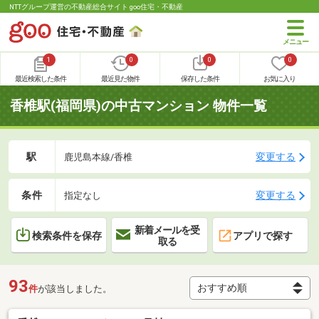
NTTグループ運営の不動産総合サイト goo住宅・不動産
1
0
0
0
最近検索した条件
最近見た物件
保存した条件
お気に入り
香椎駅(福岡県)の中古マンション 物件一覧
駅
変更する
鹿児島本線/香椎
条件
変更する
指定なし
新着メールを受
検索条件を保存
アプリで探す
取る
93
件
が該当しました。