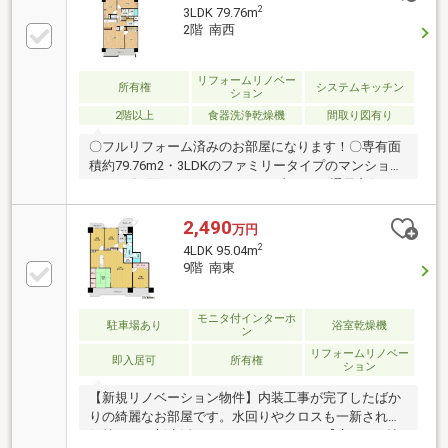
2
3LDK 79.76m
2階 南西
リフォームリノベー
所有権
システムキッチン
ション
2階以上
食器洗浄乾燥機
間取り図有り
〇フルリフォーム済みのお部屋になります！〇専有面
積約79.76m2・3LDKのファミリータイプのマンション
です！〇2面バルコニーのため日当たり＆通風良好の
ためお洗濯も良く乾きます！〇「香椎浜小学校」「城
香中学校」まで徒歩10分圏内の為、毎日の通学も安心
2,490
万円
です！〇周辺環境充実！徒歩圏内にコンビニ、飲食
2
4LDK 95.04m
店、病院等施設が充実しており、車が無くても生活で
9階 南東
きます！〇「イオンモール香椎浜」徒歩約9分！日々
のお買い物に便利です！〇周辺に複数の公園がある
為、休日にはご家族との団欒を過ごせます！〇住宅ロ
モニタ付インターホ
駐車場あり
浴室乾燥機
ン
ーンやリノベーションのご相談も承っております！理
リフォームリノベー
想のおうち探しのお手伝い何でもいたします！
即入居可
所有権
ション
【新規リノベーション物件】内装工事が完了したばか
りの綺麗なお部屋です。水回りやクロスも一新され、
気持ちよく新生活をスタートできます。【広々20.5帖