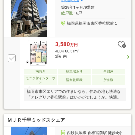
その他の交通
までご連絡下さいませ！■最寄り駅、小中学校、スー
築29年1ヶ月/9階建
パー、ドラッグストア、コンビニ 徒歩約10分圏内
総戸数
16戸
周辺環境大変充実しています！
福岡県福岡市東区香椎駅前１
3,580
万円
2
4LDK 80.51m
2階 南
南向き
駐車場あり
角部屋
モニタ付インターホ
浴室乾燥機
所有権
ン
福岡市東区エリアでの住まいなら、住み心地も快適な
「アレグリア香椎駅前」はいかがでしょうか。快適な
環境と機能的な設備のある物件です。物件から徒歩4
分のところに駅があるので、移動時間に余裕を持つこ
とができます。スーパーやコンビニ等の生活利便施設
ＭＪＲ千早ミッドスクエア
が全部近くに揃います。大規模リフォームで綺麗な当
物件、ぜひお問い合わせください。●リフォーム内
容：システムキッチン・ユニットバス・洗面化粧台・
西鉄貝塚線 香椎宮前駅 徒歩4分