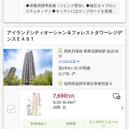
◆床暖房標準装備（リビング部分）◆独立タイプのシ
ステムキッチン◆キッチンにはカップボードを装備◆
シンクには便利なディスポーザーを装備◆ゆとりのあ
る脱衣洗面スペース◆浴室設備は追い炊き可能なセミ
オートバス◆24H換気システム（浴室暖房乾燥機）◆
アイランドシティオーシャン＆フォレストタワーレジデ
たっぷり収納できるウォークインクローゼット付き◆
窓ガラスはペアサッシを使用◆下駄箱はシューズイン
ンスＥＡＳＴ
クローク仕様◆横幅10ｍのワイドバルコニー付◆トラ
ンクルーム（約２．８７㎡／月額２，０００円）付
西鉄貝塚線 香椎花園前駅 徒歩26
分
その他の交通
築2年8ヶ月/47階建
総戸数
-戸
福岡県福岡市東区香椎照葉６
7,690
万円
2
3LDK 90.44m
36階 北
モニタ付インターホ
駐車場あり
角部屋
ン