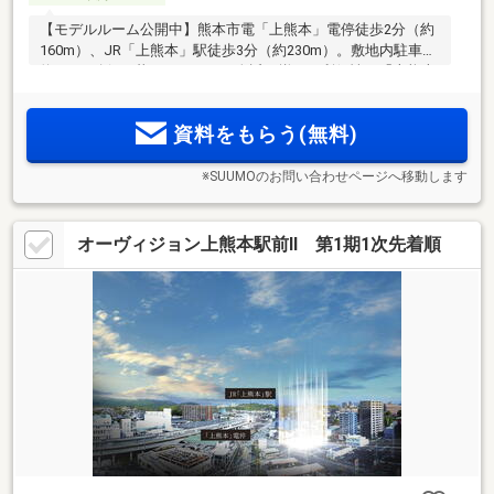
【モデルルーム公開中】熊本市電「上熊本」電停徒歩2分（約
160m）、JR「上熊本」駅徒歩3分（約230m）。敷地内駐車場
約147％確保。暮らしやすさが身近に揃う、利便性の「上熊本
駅前」ポジション。
資料をもらう(無料)
※SUUMOのお問い合わせページへ移動します
オーヴィジョン上熊本駅前II 第1期1次先着順