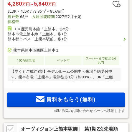
4,280
5,840
万円～
万円
2
2
3LDK・4LDK / 73.86m
～85.69m
総戸数
65戸
入居可能時期
2027年2月予定
価格帯
-
ＪＲ鹿児島本線「上熊本」歩2分
熊本市電上熊本線「上熊本」歩1分
熊本都市バス「上熊本駅前」歩1分
熊本県熊本市西区上熊本１
スーパーまで徒歩5分
100%駐車場
ペット可
以内
【早くもご成約8割】モデルルーム公開中＜来場予約受付中
＞。熊本市電「上熊本」電停徒歩1分（約80m）、JR「上熊
本」駅徒歩2分（約140m）。JR「熊本」駅へ1駅3分。敷地内
駐車場141％確保。ZEH-M Oriented認定。暮らしやすさが身近
に揃う、利便性の「上熊本駅前」ポジション。
資料をもらう(無料)
※SUUMOのお問い合わせページへ移動します
オーヴィジョン上熊本駅前II 第1期2次先着順