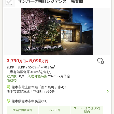
サンパーク桜町レジデンス 先着順
3,790
5,090
万円～
万円
2
2
2LDK・3LDK / 56.05m
～70.34m
、
2
（専有備蓄倉庫0.85m
を含む）
総戸数
50戸
入居可能時期
2026年9月予定
価格帯
-
熊本市電上熊本線「西辛島町」歩4分
熊本市電健軍線「花畑町」歩5分
熊本県熊本市中央区桜町
スーパーまで徒歩5分
性能評価書取得
ペット可
以内