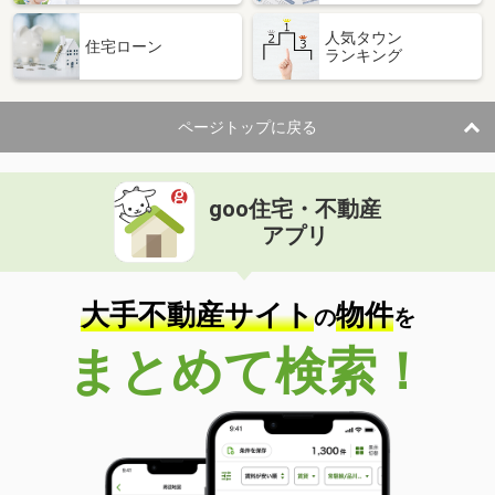
人気タウン
住宅ローン
ランキング
ページトップに戻る
goo住宅・不動産
アプリ
大手不動産サイト
物件
の
を
まとめて検索！