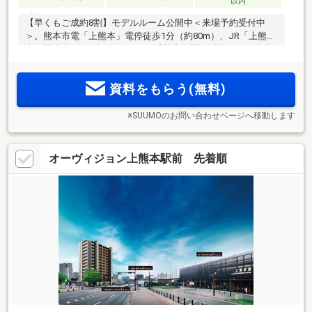
以内
【早くもご成約8割】モデルルーム公開中＜来場予約受付中
＞。熊本市電「上熊本」電停徒歩1分（約80m）、JR「上熊
本」駅徒歩2分（約140m）。JR「熊本」駅へ1駅3分。敷地内
駐車場141％確保。ZEH-M Oriented認定。暮らしやすさが身近
に揃う、利便性の「上熊本駅前」ポジション。
資料をもらう(無料)
※SUUMOのお問い合わせページへ移動します
オーヴィジョン上熊本駅前 先着順