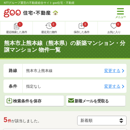
NTTグループ運営の不動産総合サイト goo住宅・不動産
1
0
0
0
最近検索した条件
最近見た物件
保存した条件
お気に入り
熊本市上熊本線（熊本県）の新築マンション・分
譲マンション 物件一覧
路線
変更する
熊本市上熊本線
条件
変更する
指定なし
検索条件を保存
新着メールを受取る
5
件
が該当しました。