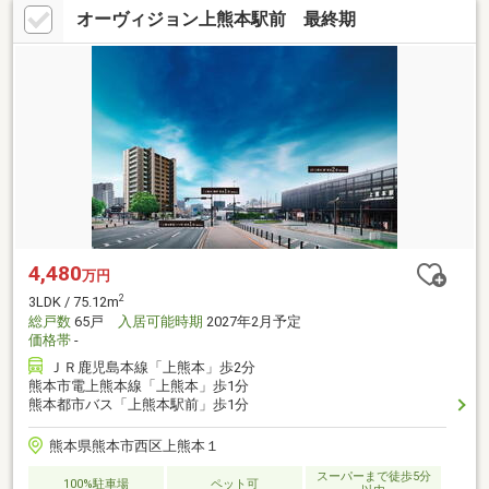
オーヴィジョン上熊本駅前 最終期
4,480
万円
2
3LDK / 75.12m
総戸数
65戸
入居可能時期
2027年2月予定
価格帯
-
ＪＲ鹿児島本線「上熊本」歩2分
熊本市電上熊本線「上熊本」歩1分
熊本都市バス「上熊本駅前」歩1分
熊本県熊本市西区上熊本１
スーパーまで徒歩5分
100%駐車場
ペット可