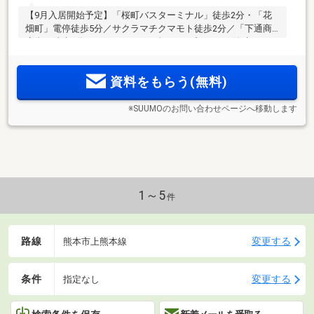
【9月入居開始予定】「桜町バスターミナル」徒歩2分・「花
畑町」電停徒歩5分／サクラマチクマモト徒歩2分／「下通商
店街」徒歩8分。2LDK～3LDKの全6タイプ。オール浄水やIoT
での湯沸かし、おそうじ浴槽など、家事の負担を減らす充実
した設備が快適な毎日をサポート。
資料をもらう(無料)
※SUUMOのお問い合わせページへ移動します
1～5
件
路線
変更する
熊本市上熊本線
条件
変更する
指定なし