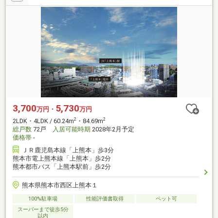
3,700
5,730
万円・
万円
2
2
2LDK・4LDK / 60.24m
・84.69m
総戸数
72戸
入居可能時期
2028年2月予定
価格帯
-
ＪＲ鹿児島本線「上熊本」歩3分
熊本市電上熊本線「上熊本」歩2分
熊本都市バス「上熊本駅前」歩2分
熊本県熊本市西区上熊本１
100%駐車場
性能評価書取得
ペット可
スーパーまで徒歩5分
以内