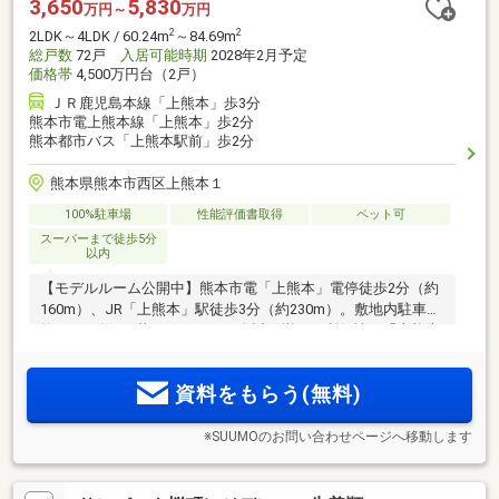
3,650
5,830
万円～
万円
2
2
2LDK～4LDK / 60.24m
～84.69m
総戸数
72戸
入居可能時期
2028年2月予定
価格帯
4,500万円台（2戸）
ＪＲ鹿児島本線「上熊本」歩3分
熊本市電上熊本線「上熊本」歩2分
熊本都市バス「上熊本駅前」歩2分
熊本県熊本市西区上熊本１
100%駐車場
性能評価書取得
ペット可
スーパーまで徒歩5分
以内
【モデルルーム公開中】熊本市電「上熊本」電停徒歩2分（約
160m）、JR「上熊本」駅徒歩3分（約230m）。敷地内駐車場
約147％確保。暮らしやすさが身近に揃う、利便性の「上熊本
駅前」ポジション。
資料をもらう(無料)
※SUUMOのお問い合わせページへ移動します