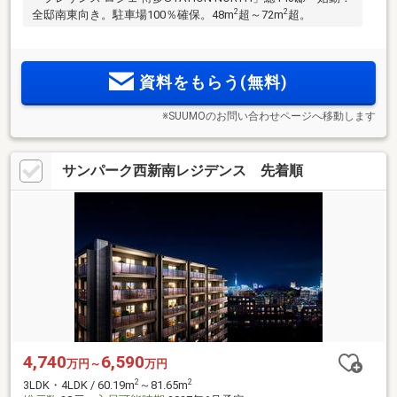
2
2
全邸南東向き。駐車場100％確保。48m
超～72m
超。
資料をもらう(無料)
※SUUMOのお問い合わせページへ移動します
サンパーク西新南レジデンス 先着順
4,740
6,590
万円～
万円
2
2
3LDK・4LDK / 60.19m
～81.65m