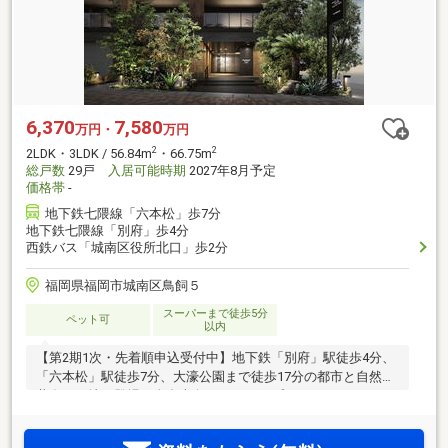
6,370
7,580
万円・
万円
2
2
2LDK・3LDK / 56.84m
・66.75m
総戸数
29戸
入居可能時期
2027年8月予定
価格帯
-
地下鉄七隈線「六本松」歩7分
地下鉄七隈線「別府」歩4分
西鉄バス「城南区役所北口」歩2分
福岡県福岡市城南区鳥飼５
スーパーまで徒歩5分
ペット可
以内
【第2期1次・先着順申込受付中】地下鉄「別府」駅徒歩4分、
「六本松」駅徒歩7分、大濠公園まで徒歩17分の都市と自然が
共存する地に登場。全邸南向き、29戸のプライベートレジデ
ンス。4階以上は1フロア2邸、お部屋前に独立したEVホール完
備。駐車場は全て平置き、シャッターゲート完備。来場予約