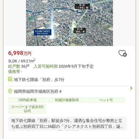
6,998
万円
2
3LDK / 69.21m
総戸数
36戸
入居可能時期
2026年9月下旬予定
価格帯
-
地下鉄七隈線「別府」歩7分
福岡県福岡市城南区別府４
100%駐車場
性能評価書取得
ペット可
スーパーまで徒歩5分
以内
地下鉄七隈線「別府」駅徒歩7分。瀟洒な集合住宅が整然と立
ち並ぶ別府四丁目に36邸の「クレアネクスト別府四丁目」誕
生！全戸南向き。100％平置き駐車場。