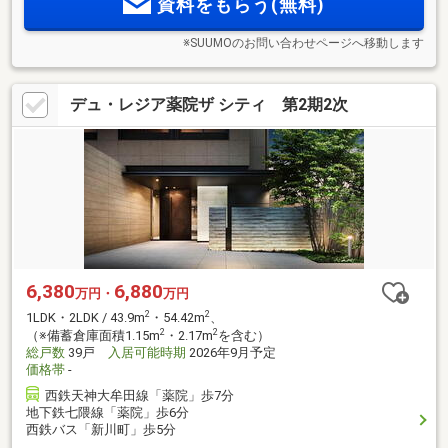
資料をもらう(無料)
受付中。
※SUUMOのお問い合わせページへ移動します
デュ・レジア薬院ザ シティ 第2期2次
6,380
6,880
万円・
万円
2
2
1LDK・2LDK / 43.9m
・54.42m
、
2
2
（※備蓄倉庫面積1.15m
・2.17m
を含む）
総戸数
39戸
入居可能時期
2026年9月予定
価格帯
-
西鉄天神大牟田線「薬院」歩7分
地下鉄七隈線「薬院」歩6分
西鉄バス「新川町」歩5分