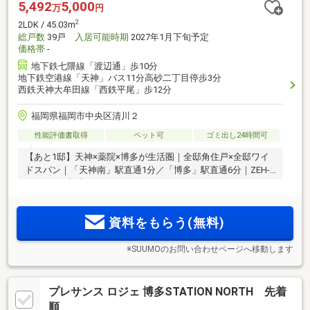
5,492
5,000
万
円
2
2LDK / 45.03m
総戸数
39戸
入居可能時期
2027年1月下旬予定
価格帯
-
地下鉄七隈線「渡辺通」歩10分
地下鉄空港線「天神」バス11分高砂二丁目停歩3分
西鉄天神大牟田線「西鉄平尾」歩12分
福岡県福岡市中央区清川２
性能評価書取得
ペット可
ゴミ出し24時間可
【あと1邸】天神×薬院×博多が生活圏｜全邸角住戸×全邸ワイ
ドスパン｜「天神南」駅直通1分／「博多」駅直通6分｜ZEH-
M Oriented認定
資料をもらう(無料)
※SUUMOのお問い合わせページへ移動します
プレサンス ロジェ 博多STATION NORTH 先着
順