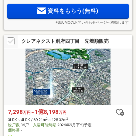
資料をもらう(無料)
※SUUMOのお問い合わせページへ移動します
クレアネクスト別府四丁目 先着順販売
7,298
1億8,198
万円～
万円
2
2
3LDK～4LDK / 69.21m
～128.32m
総戸数
36戸
入居可能時期
2026年9月下旬予定
価格帯
-