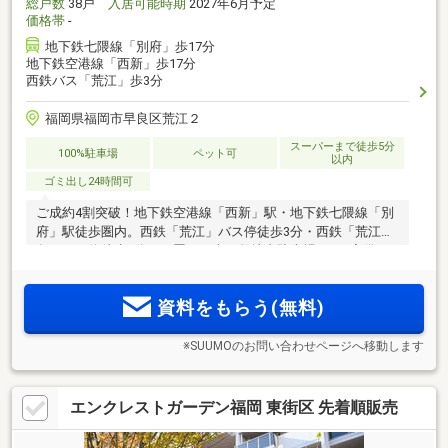
総戸数
38戸
入居可能時期
2027年6月予定
価格帯
-
地下鉄七隈線「別府」歩17分
地下鉄空港線「西新」歩17分
西鉄バス「荒江」歩3分
福岡県福岡市早良区荒江２
スーパーまで徒歩5分
100%駐車場
ペット可
以内
ゴミ出し24時間可
ご成約4割突破！地下鉄空港線「西新」駅・地下鉄七隈線「別
府」駅徒歩圏内。西鉄「荒江」バス停徒歩3分・西鉄「荒江四
角」バス停徒歩5分。平置きを含む敷地内駐車場105％完備。
敷地内にはシェアサイクル「チャリチャリ」を導入。多彩な
アクセスを可能にし、暮らしのシーンに応じた使い分けが可
資料をもらう(無料)
能。
※SUUMOのお問い合わせページへ移動します
エンクレストガーデン福岡 東街区 先着順販売