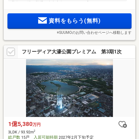
共存する地に登場。全邸南向き、29戸のプライベートレジデ
ンス。4階以上は1フロア2邸、お部屋前に独立したEVホール完
備。駐車場は全て平置き、シャッターゲート完備。来場予約
資料をもらう(無料)
受付中。
※SUUMOのお問い合わせページへ移動します
フリーディア大濠公園プレミアム 第3期1次
1億5,380
万円
2
3LDK / 93.92m
総戸数
15戸
入居可能時期
2027年2月下旬予定