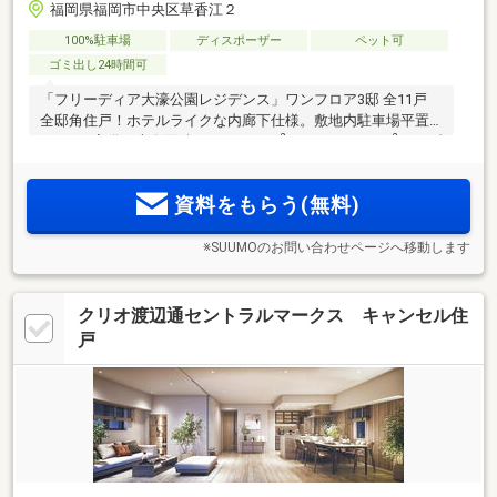
福岡県福岡市中央区草香江２
100%駐車場
ディスポーザー
ペット可
ゴミ出し24時間可
「フリーディア大濠公園レジデンス」ワンフロア3邸 全11戸
全邸角住戸！ホテルライクな内廊下仕様。敷地内駐車場平置
2
2
き100％完備。専有面積 2LDK 75.07m
～4LDK 165.55m
、メゾ
ネットタイプ住戸あり。
資料をもらう(無料)
※SUUMOのお問い合わせページへ移動します
クリオ渡辺通セントラルマークス キャンセル住
戸