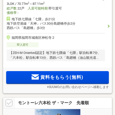
2
2
3LDK / 70.77m
～87.11m
総戸数
22戸
入居可能時期
即引渡可
価格帯
-
地下鉄七隈線「七隈」歩21分
地下鉄空港線「天神」バス30分島廻橋停歩2分
西鉄バス「島廻橋」歩3分
福岡県福岡市城南区神松寺２
即入居可
【ZEH-M Oriented認定】地下鉄七隈線「七隈」駅自転車7分、
「六本松」駅自転車13分、西鉄バス「島廻橋（油山観光道
路）」バス停徒歩3分。全邸南向き、地上8階建て・全22邸！
福岡市子育て世帯市内引越し応援助成金の利用可（一定要件
該当者。利用には条件・制約あり）。先着5邸「100万円相当
資料をもらう(無料)
家具付き分譲」実施中！
※SUUMOのお問い合わせページへ移動します
モントーレ六本松 ザ・マーク 先着順