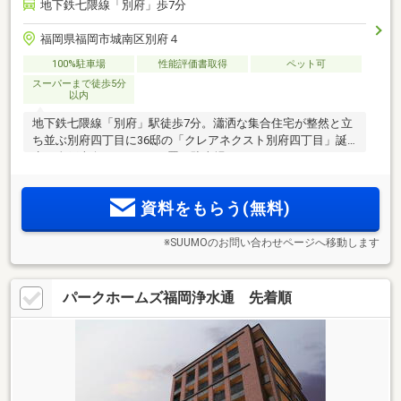
地下鉄七隈線「別府」歩7分
福岡県福岡市城南区別府４
100%駐車場
性能評価書取得
ペット可
スーパーまで徒歩5分
以内
地下鉄七隈線「別府」駅徒歩7分。瀟洒な集合住宅が整然と立
ち並ぶ別府四丁目に36邸の「クレアネクスト別府四丁目」誕
生！全戸南向き。100％平置き駐車場。
資料をもらう(無料)
※SUUMOのお問い合わせページへ移動します
パークホームズ福岡浄水通 先着順