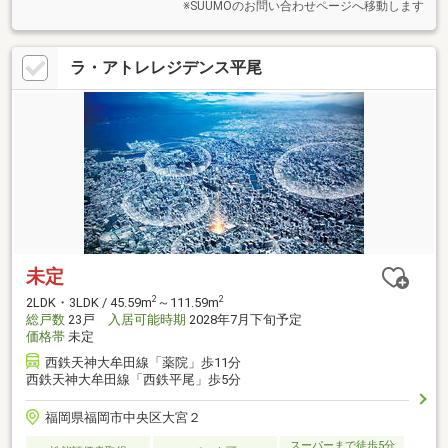
※SUUMOのお問い合わせページへ移動します
ラ・アトレレジデンス平尾
未定
2
2
2LDK・3LDK / 45.59m
～111.59m
総戸数
23戸
入居可能時期
2028年7月下旬予定
価格帯
未定
西鉄天神大牟田線「薬院」歩11分
西鉄天神大牟田線「西鉄平尾」歩5分
福岡県福岡市中央区大宮２
スーパーまで徒歩5分