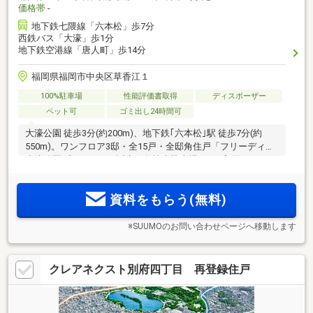
価格帯
-
地下鉄七隈線「六本松」歩7分
西鉄バス「大濠」歩1分
地下鉄空港線「唐人町」歩14分
福岡県福岡市中央区草香江１
100%駐車場
性能評価書取得
ディスポーザー
ペット可
ゴミ出し24時間可
大濠公園 徒歩3分(約200m)、地下鉄｢六本松｣駅 徒歩7分(約
550m)。ワンフロア3邸・全15戸・全邸角住戸「フリーディア
大濠公園プレミアム」誕生！敷地内駐車場100％完備。
資料をもらう(無料)
※SUUMOのお問い合わせページへ移動します
クレアネクスト別府四丁目 再登録住戸