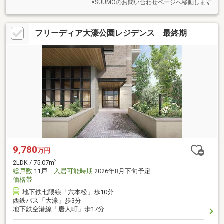
※SUUMOのお問い合わせページへ移動します
フリーディア大濠公園レジデンス 最終期
9,780
万円
2
2LDK / 75.07m
総戸数
11戸
入居可能時期
2026年8月下旬予定
価格帯
-
地下鉄七隈線「六本松」歩10分
西鉄バス「大濠」歩3分
地下鉄空港線「唐人町」歩17分