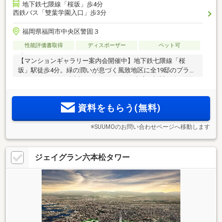
地下鉄七隈線「桜坂」歩4分
西鉄バス「雙葉学園入口」歩3分
福岡県福岡市中央区警固３
性能評価書取得
ディスポーザー
ペット可
【マンションギャラリー案内会開催中】地下鉄七隈線「桜
坂」駅徒歩4分。緑の潤いが息づく風致地区に全19邸のプライ
ベートレジデンス誕生！ホテルライクな内廊下設計。全平面
駐車場（屋内駐車場有り）
資料をもらう(無料)
※SUUMOのお問い合わせページへ移動します
ジェイグラン六本松タワー