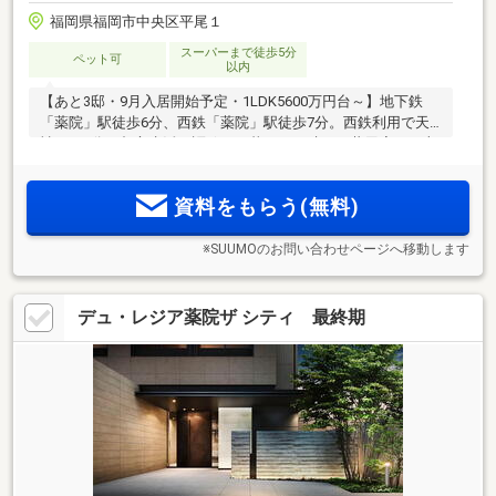
福岡県福岡市中央区平尾１
スーパーまで徒歩5分
ペット可
以内
【あと3邸・9月入居開始予定・1LDK5600万円台～】地下鉄
「薬院」駅徒歩6分、西鉄「薬院」駅徒歩7分。西鉄利用で天
神まで3分。都心生活を謳歌する暮らしが叶う。共用廊下は上
2
質性を叶えた内廊下設計。1LDK43.9m
のゆとりの生活空間。
LDKは12.8帖とソファ・ダイニングもおける開放感。理想のイ
資料をもらう(無料)
ンテリアと自分時間をこの部屋で
※SUUMOのお問い合わせページへ移動します
デュ・レジア薬院ザ シティ 最終期