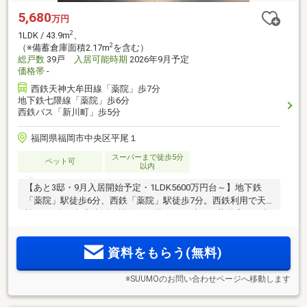
5,680
万円
2
1LDK / 43.9m
、
2
（※備蓄倉庫面積2.17m
を含む）
総戸数
39戸
入居可能時期
2026年9月予定
価格帯
-
西鉄天神大牟田線「薬院」歩7分
地下鉄七隈線「薬院」歩6分
西鉄バス「新川町」歩5分
福岡県福岡市中央区平尾１
スーパーまで徒歩5分
ペット可
以内
【あと3邸・9月入居開始予定・1LDK5600万円台～】地下鉄
「薬院」駅徒歩6分、西鉄「薬院」駅徒歩7分。西鉄利用で天
神まで3分。都心生活を謳歌する暮らしが叶う。共用廊下は上
2
質性を叶えた内廊下設計。1LDK43.9m
のゆとりの生活空間。
LDKは12.8帖とソファ・ダイニングもおける開放感。理想のイ
資料をもらう(無料)
ンテリアと自分時間をこの部屋で
※SUUMOのお問い合わせページへ移動します