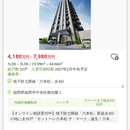
4,180
7,980
万円～
万円
2
2
1LDK～3LDK / 35.99m
～64.66m
総戸数
33戸
入居可能時期
2027年2月中旬予定
価格帯
-
地下鉄七隈線「六本松」歩4分
福岡県福岡市中央区梅光園１
スーパーまで徒歩5分
性能評価書取得
ペット可
以内
【オンライン相談受付中】地下鉄七隈線「六本松」駅徒歩4分
の地に全33戸「モントーレ六本松 ザ・マーク」誕生！六本松
421へ徒歩5分（約363m）。