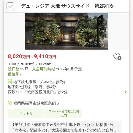
デュ・レジア 大濠 サウスサイド 第2期1次
8,020
9,410
万円～
万円
2
2
3LDK / 70.35m
～80.25m
総戸数
29戸
入居可能時期
2027年8月予定
価格帯
-
地下鉄七隈線「六本松」歩7分
地下鉄七隈線「別府」歩4分
西鉄バス「城南区役所北口」歩2分
福岡県福岡市城南区鳥飼５
スーパーまで徒歩5分
ペット可
以内
【第2期1次・先着順申込受付中】地下鉄「別府」駅徒歩4分、
「六本松」駅徒歩7分、大濠公園まで徒歩17分の都市と自然が