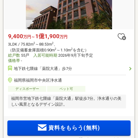
9,400
1億1,900
万円～
万円
2
2
3LDK / 75.82m
～88.53m
、
2
2
（防災備蓄倉庫面積0.90m
～1.10m
を含む）
総戸数
55戸
入居可能時期
2026年9月下旬予定
価格帯
-
地下鉄七隈線「薬院大通」歩7分
福岡県福岡市中央区浄水通
ディスポーザー
ペット可
福岡市営地下鉄七隈線「薬院大通」駅徒歩7分。浄水通りの美
しい風景となるデザイン設計。
資料をもらう(無料)