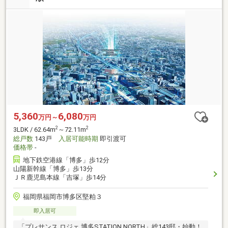
5,360
6,080
万円～
万円
2
2
3LDK / 62.64m
～72.11m
総戸数
143戸
入居可能時期
即引渡可
価格帯
-
地下鉄空港線「博多」歩12分
山陽新幹線「博多」歩13分
ＪＲ鹿児島本線「吉塚」歩14分
福岡県福岡市博多区堅粕３
即入居可
「プレサンス ロジェ 博多STATION NORTH」総143邸・始動！