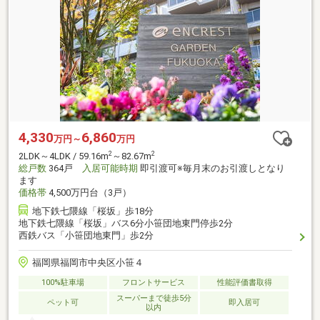
4,330
6,860
万円～
万円
2
2
2LDK～4LDK / 59.16m
～82.67m
総戸数
364戸
入居可能時期
即引渡可※毎月末のお引渡しとなり
ます
価格帯
4,500万円台（3戸）
地下鉄七隈線「桜坂」歩18分
地下鉄七隈線「桜坂」バス6分小笹団地東門停歩2分
西鉄バス「小笹団地東門」歩2分
福岡県福岡市中央区小笹４
100%駐車場
フロントサービス
性能評価書取得
スーパーまで徒歩5分
ペット可
即入居可
以内