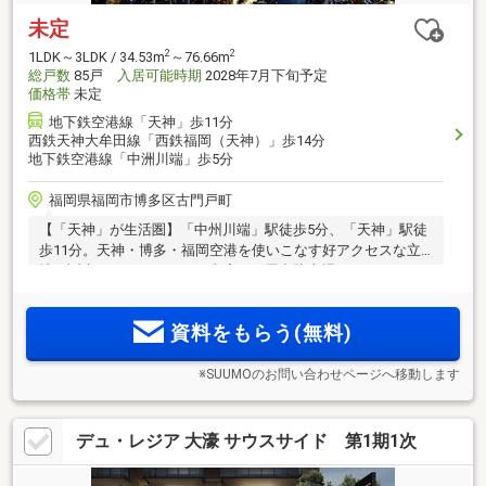
未定
2
2
1LDK～3LDK / 34.53m
～76.66m
総戸数
85戸
入居可能時期
2028年7月下旬予定
価格帯
未定
地下鉄空港線「天神」歩11分
西鉄天神大牟田線「西鉄福岡（天神）」歩14分
地下鉄空港線「中洲川端」歩5分
福岡県福岡市博多区古門戸町
【「天神」が生活圏】「中州川端」駅徒歩5分、「天神」駅徒
歩11分。天神・博多・福岡空港を使いこなす好アクセスな立
地に誕生。ホテルライクな内廊下、屋内駐車場あり。
資料をもらう(無料)
※SUUMOのお問い合わせページへ移動します
デュ・レジア 大濠 サウスサイド 第1期1次