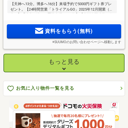
【天神へ13分。博多へ16分】来場予約で5000円ギフト券プレ
ゼント。【24時間営業「トライアルGO」2025年12月開業（棟
内）】【地上・地下平置駐車場100％超】【大型公園隣接の自
然豊かなロケーション】周辺も徒歩圏内に充実環境！
資料をもらう(無料)
※SUUMOのお問い合わせページへ移動します
もっと見る
お気に入り物件一覧を見る