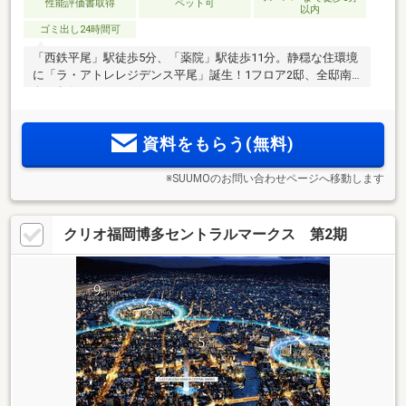
性能評価書取得
ペット可
以内
ゴミ出し24時間可
「西鉄平尾」駅徒歩5分、「薬院」駅徒歩11分。静穏な住環境
に「ラ・アトレレジデンス平尾」誕生！1フロア2邸、全邸南
向き角住戸。
資料をもらう(無料)
※SUUMOのお問い合わせページへ移動します
クリオ福岡博多セントラルマークス 第2期