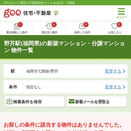
NTTグループ運営の不動産総合サイト goo住宅・不動産
1
0
0
0
最近検索した条件
最近見た物件
保存した条件
お気に入り
野芥駅(福岡県)の新築マンション・分譲マンショ
ン 物件一覧
駅
変更する
福岡市七隈線/野芥
条件
変更する
指定なし
検索条件を保存
新着メールを受取る
お探しの条件に該当する物件はありませんでした。