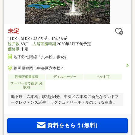
未定
2
2
1LDK～3LDK / 43.05m
～104.36m
総戸数
68戸
入居可能時期
2028年3月下旬予定
価格帯
未定
地下鉄七隈線「六本松」歩4分
福岡県福岡市中央区六本松４
性能評価書取得
ディスポーザー
ペット可
スーパーまで徒歩5分
以内
地下鉄「六本松」駅徒歩4分。中央区六本松に新たなランドマ
ークレジデンス誕生！ラグジュアリーホテルのような車寄
せ・ラウンジ。
資料をもらう(無料)