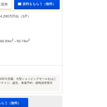
資料をもらう（無料）
に追加
4,200万円台（3戸）
2
2
66.93m
～93.74m
100％完備。大型ショッピングモールをはじ
リテイジ」誕生。来場予約・資料請求受付
もらう（無料）