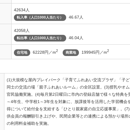
42634人
46.67人
転入率（人口1000人当たり）
42058人
46.04人
転出率（人口1000人当たり）
2
2
62228円／m
199945円／m
住宅地
商業地
(1)大規模な屋内プレイパーク「子育てふれあい交流プラザ」「子ど
同士の交流の場「親子ふれあいルーム」の全区設置。(3)授乳やオ
官民協働実施。(4)毎月第2日曜日に市内の登録店舗で様々な特典を受
～4年生、中学校1～3年生を対象に、放課後等を活用した学習機会を
得について給付金を支給する「ひとり親家庭の自立応援事業」。(7
供会員の報酬額引き上げや、民間企業等との連携による預かり場所
の利用料金補助を実施。