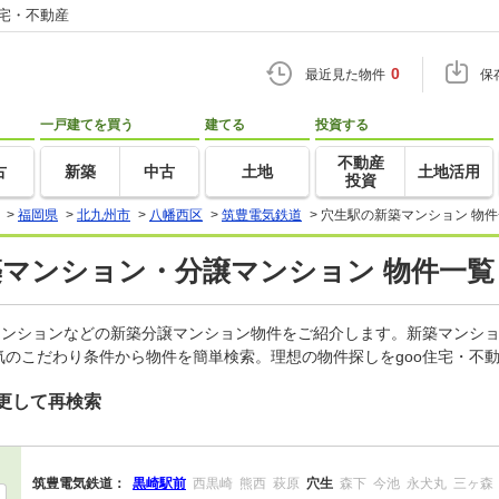
住宅・不動産
0
最近見た物件
保
一戸建てを買う
建てる
投資する
不動産
古
新築
中古
土地
土地活用
投資
>
福岡県
>
北九州市
>
八幡西区
>
筑豊電気鉄道
>
穴生駅の新築マンション 物
築マンション・分譲マンション 物件一覧
マンションなどの新築分譲マンション物件をご紹介します。新築マンショ
のこだわり条件から物件を簡単検索。理想の物件探しをgoo住宅・不
更して再検索
筑豊電気鉄道：
黒崎駅前
西黒崎
熊西
萩原
穴生
森下
今池
永犬丸
三ヶ森