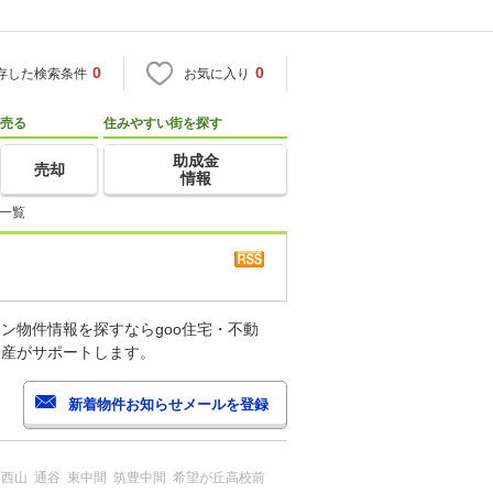
0
0
存した検索条件
お気に入り
売る
住みやすい街を探す
助成金
売却
情報
件一覧
ン物件情報を探すならgoo住宅・不動
動産がサポートします。
西山
通谷
東中間
筑豊中間
希望が丘高校前