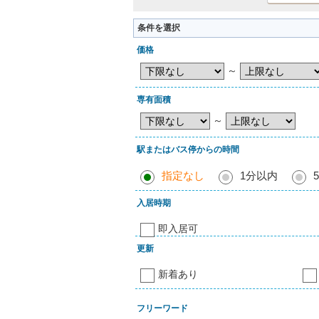
条件を選択
価格
～
専有面積
～
駅またはバス停からの時間
指定なし
1分以内
入居時期
即入居可
更新
新着あり
フリーワード