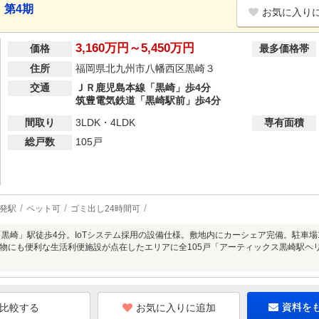
 第4期
お気に入り
3,160万円～5,450万円
価格
最多価格帯
住所
福岡県北九州市八幡西区黒崎３
交通
ＪＲ鹿児島本線「黒崎」歩4分
筑豊電気鉄道「黒崎駅前」歩4分
間取り
3LDK・4LDK
専有面積
総戸数
105戸
発駅
ペット可
ゴミ出し24時間可
「黒崎」駅徒歩4分。IoTシステム採用の設備仕様。敷地内にカーシェア完備。駐車場
物にも便利な生活利便施設が点在したエリアに全105戸「アーティックス黒崎駅ヘ
お気に入りに追加
資料を