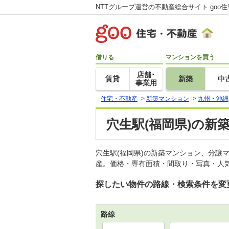
NTTグループ運営の不動産総合サイト goo
借りる
マンションを買う
店舗･
賃貸
新築
中
事業用
住宅・不動産
>
新築マンション
>
九州・沖縄
穴生駅(福岡県)の新
穴生駅(福岡県)の新築マンション、分譲
産。価格・専有面積・間取り・写真・人気
探したい物件の路線・検索条件を変
路線