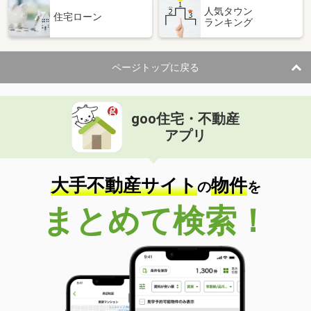
人気タウン
住宅ローン
ランキング
ページトップに戻る
goo住宅・不動産
アプリ
大手不動産サイト
物件
の
を
まとめて検索！