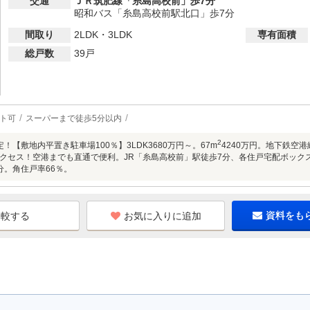
交通
ＪＲ筑肥線「糸島高校前」歩7分
昭和バス「糸島高校前駅北口」歩7分
間取り
2LDK・3LDK
専有面積
総戸数
39戸
ト可
スーパーまで徒歩5分以内
2
！【敷地内平置き駐車場100％】3LDK3680万円～。67m
4240万円。地下鉄空
クセス！空港までも直通で便利。JR「糸島高校前」駅徒歩7分、各住戸宅配ボック
分。角住戸率66％。
お気に入りに追加
資料をも