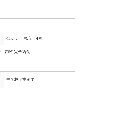
公立：- 私立：4園
、内容:完全給食]
中学校卒業まで