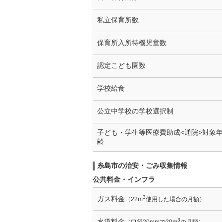
私立保育所数
保育所入所待機児童数
認定こども園数
学校給食
公立中学校の学校選択制
子ども・学生等医療費助成<通院>対象
齢
糸島市の治安・ごみ収集情報
公共料金・インフラ
3
ガス料金
（22m
使用した場合の月額）
3
水道料金