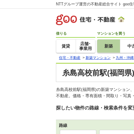
NTTグループ運営の不動産総合サイト goo
借りる
マンションを買う
店舗･
賃貸
新築
中
事業用
住宅・不動産
>
新築マンション
>
九州・沖縄
糸島高校前駅(福岡県
糸島高校前駅(福岡県)の新築マンション
不動産。価格・専有面積・間取り・写真・
探したい物件の路線・検索条件を変
路線