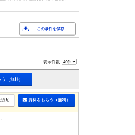
この条件を保存
表示件数
らう（無料）
資料をもらう（無料）
に追加
-