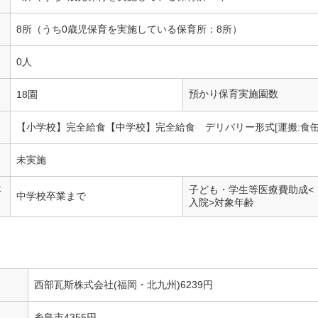
8所（うち0歳児保育を実施している保育所：8所）
0人
預かり保育実施園数
18園
【小学校】完全給食【中学校】完全給食 デリバリー形式[運搬:食缶
未実施
年
子ども・学生等医療費助成<
中学校卒業まで
入院>対象年齢
西部瓦斯株式会社(福岡・北九州)6239円
糸島市4355円