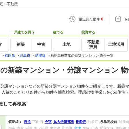
住宅・不動産
0
最近見た物件
保
一戸建てを買う
建てる
投資する
不動産
古
新築
中古
土地
土地活用
投資
>
福岡県
>
糸島市
>
筑肥線
>
糸島高校前駅の新築マンション 物件一覧
)の新築マンション・分譲マンション 物
、分譲マンションなどの新築分譲マンション物件をご紹介します。新築マ
人気のこだわり条件から物件を簡単検索。理想の物件探しをgoo住宅
更して再検索
筑肥線：
姪浜
下山門
今宿
九大学研都市
周船寺
波多江
糸島高校前
筑前
福吉
鹿家
浜崎
虹ノ松原
東唐津
和多田
唐津
鬼塚
山本
肥前久保
西相知