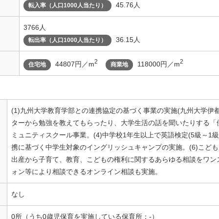
45.76人
転入率（人口1000人当たり）
3766人
36.15人
転出率（人口1000人当たり）
2
2
44807円／m
118000円／m
住宅地
商業地
(1)九州大学教育学部との連携協定の基づく事業の実施(九州大学
ターから勉強を教えてもらったり、大学生活の話を聞いたりする「伊都
ミュニティスクール事業。(4)中学校1年生以上で英語検定(5級～1級
携に基づく中学生対象のイングリッシュキャンプの実施。(6)こど
出産から子育て、教育、こどもの権利に関するあらゆる相談をワン
ォン等により相談できるオンライン相談も実施。
なし
0所（うち0歳児保育を実施している保育所：-）