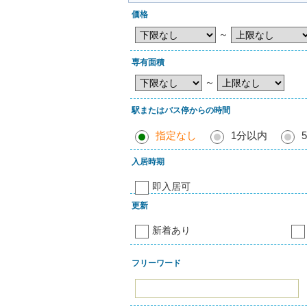
価格
～
専有面積
～
駅またはバス停からの時間
指定なし
1分以内
入居時期
即入居可
更新
新着あり
フリーワード