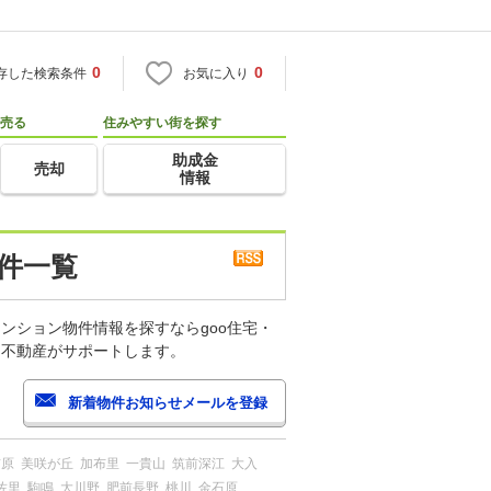
0
0
存した検索条件
お気に入り
売る
住みやすい街を探す
助成金
売却
情報
件一覧
ンション物件情報を探すならgoo住宅・
・不動産がサポートします。
前原
美咲が丘
加布里
一貴山
筑前深江
大入
佐里
駒鳴
大川野
肥前長野
桃川
金石原