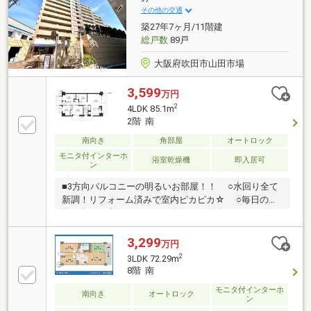
その他の交通
築27年7ヶ月/11階建
総戸数
89戸
大阪府吹田市山田市場
3,599
万円
2
4LDK 85.1m
2階 南
南向き
角部屋
オートロック
モニタ付インターホ
浴室乾燥機
即入居可
ン
■3方向バルコニーの明るいお部屋！！ ○水回り全て
新調！リフォーム済みで室内ピカピカ☆ ○毎日のお
買い物に便利なスーパー。休日には外食やショッピン
グが楽しめる大型モール。周辺環境充実の好立地！
3,299
万円
2
3LDK 72.29m
8階 南
モニタ付インターホ
南向き
オートロック
ン