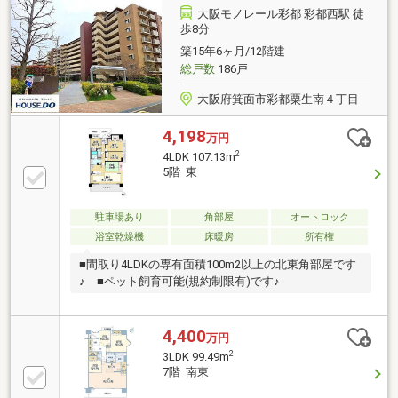
大阪モノレール彩都 彩都西駅 徒
歩8分
築15年6ヶ月/12階建
総戸数
186戸
大阪府箕面市彩都粟生南４丁目
4,198
万円
2
4LDK 107.13m
5階 東
駐車場あり
角部屋
オートロック
浴室乾燥機
床暖房
所有権
■間取り4LDKの専有面積100m2以上の北東角部屋です
♪ ■ペット飼育可能(規約制限有)です♪
4,400
万円
2
3LDK 99.49m
7階 南東