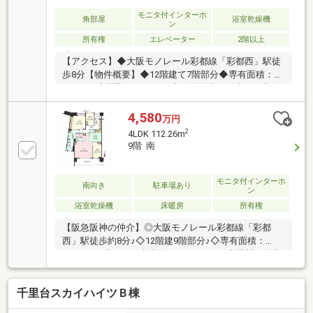
モニタ付インターホ
角部屋
浴室乾燥機
ン
所有権
エレベーター
2階以上
【アクセス】◆大阪モノレール彩都線「彩都西」駅徒
歩8分【物件概要】◆12階建て7階部分◆専有面積：
99.49m2◆間取り3LDK＋N◆二面採光で日当たり良好
◆南東向きバルコニー◆豊富な収納◆ペット飼育可能
2024年頃5.2帖部分クロス張替え、給湯器交換間取り変
4,580
万円
更４LDK→３LDK【周辺環境】◆箕面市立彩都の丘小
2
4LDK 112.26m
学校徒歩14分◆箕面市立彩都の丘中学校徒歩14分◆
9階 南
ラ・ムー彩都店徒歩9分◆業務スーパー彩都店徒歩13
分
モニタ付インターホ
南向き
駐車場あり
ン
浴室乾燥機
床暖房
所有権
【阪急阪神の仲介】◎大阪モノレール彩都線「彩都
西」駅徒歩約8分♪◇12階建9階部分♪◇専有面積：
112.26㎡♪◇4LDK♪◇南向きバルコニー♪◇眺望・陽当
り・通風良好♪◇浴室に窓有♪浴室の窓から広がるパノ
ラマ♪◇キッチンにはディスポーザー♪◇室内丁寧にお
千里台スカイハイツＢ棟
使いです♪◇ペット飼育可♪（規約による制限有）■主
な設備■・食器洗乾燥機・ディスポーザー・ハンドシ