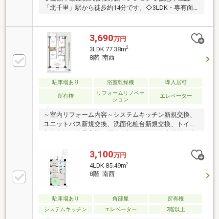
「北千里」駅から徒歩約14分です。◇3LDK・専有面
積75.06㎡の間取りです。◇南西向きのため、日当た
り・通風良好です。◇周辺に買物施設・教育施設が充
実しています。◇リフォーム履歴あり 2023年：洋室の
3,690
万円
クロス・床貼替、洗面室新調、ユニットバス交換、浴
2
3LDK 77.38m
室新調 2024年：LDKのクロス・フローリング貼替、ト
8階 南西
イレ交換、玄関タイル貼替、廊下貼替
駐車場あり
浴室乾燥機
即入居可
リフォームリノベー
所有権
エレベーター
ション
～室内リフォーム内容～システムキッチン新規交換、
ユニットバス新規交換、洗面化粧台新規交換、トイレ
新規交換、建具交換、配管更新、クロス全室貼替、床
材張替、食洗器取付、ハウスクリーニング等◆阪急千
里線「北千里」駅徒歩約14分です。◆南西向きのため
3,100
万円
日当たり良好です。◆両面バルコニーのため、通風良
2
4LDK 85.49m
好です。◆高台に位置するため、眺望良好です。◆閑
8階 南西
静な住宅街は子育て環境にぴったりです。◆周辺に教
育施設、買物施設が充実しています。皆様からのお問
合せ心よりお待ちしております。
駐車場あり
角部屋
所有権
システムキッチン
エレベーター
2階以上