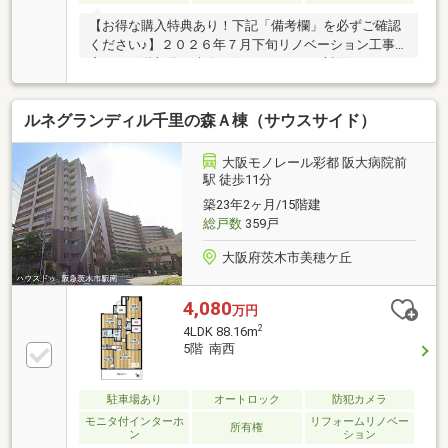
【お得な購入特典あり！下記「備考欄」を必ずご確認
ください♪】２０２６年７月下旬リノベーション工事
完了／８階部分／南向き住戸／フラット対面キッチン
（食洗機付き）／ペット飼育可（※細則有り）♪
ルネグランディル千里の森Ａ棟（サウスサイド）
大阪モノレール彩都 阪大病院前
駅 徒歩11分
築23年2ヶ月/15階建
総戸数
359戸
大阪府茨木市美穂ケ丘
4,080
万円
2
4LDK 88.16m
5階 南西
駐車場あり
オートロック
防犯カメラ
モニタ付インターホ
リフォームリノベー
所有権
ン
ション