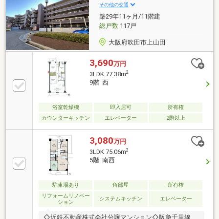
その他の交通
築29年11ヶ月/11階建
総戸数
117戸
大阪府吹田市上山田
3,690
万円
2
3LDK 77.38m
9階 西
浴室乾燥機
即入居可
所有権
カウンターキッチン
エレベーター
2階以上
3,080
万円
2
3LDK 75.06m
5階 南西
駐車場あり
角部屋
所有権
リフォームリノベー
システムキッチン
エレベーター
ション
◇近鉄不動産株式会社分譲マンション◇阪急千里線