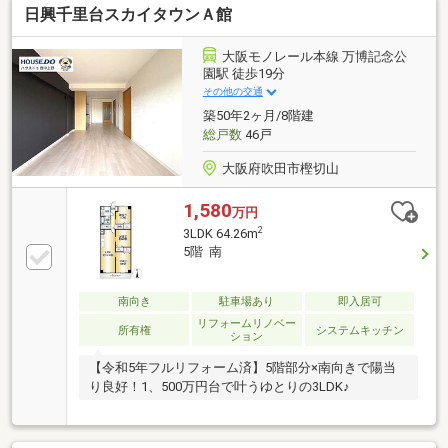
日興千里台スカイタウンＡ館
大阪モノレール本線 万博記念公
園駅 徒歩19分
その他の交通
築50年2ヶ月/8階建
総戸数
46戸
大阪府吹田市樫切山
1,580
万円
2
3LDK 64.26m
5階 南
南向き
駐車場あり
即入居可
リフォームリノベー
所有権
システムキッチン
ション
【令和5年フルリフォーム済】5階部分×南向きで陽当
り良好！1、500万円台で叶うゆとりの3LDK♪