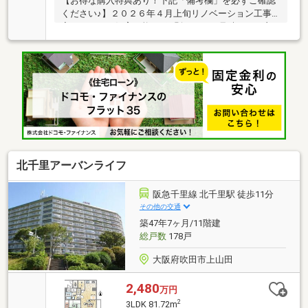
【お得な購入特典あり！下記「備考欄」を必ずご確認
ください♪】２０２６年４月上旬リノベーション工事
完了／ペット飼育可能（※細則あり）／見晴らしの良
い９階部分／総戸数２５０戸のビックコミュニティ！
北千里アーバンライフ
阪急千里線 北千里駅 徒歩11分
その他の交通
築47年7ヶ月/11階建
総戸数
178戸
大阪府吹田市上山田
2,480
万円
2
3LDK 81.72m