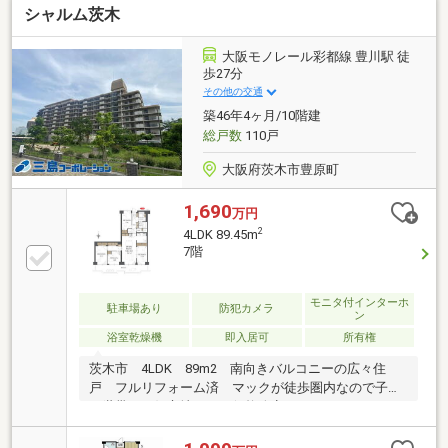
シャルム茨木
大阪モノレール彩都線 豊川駅 徒
歩27分
その他の交通
築46年4ヶ月/10階建
総戸数
110戸
大阪府茨木市豊原町
1,690
万円
2
4LDK 89.45m
7階
モニタ付インターホ
駐車場あり
防犯カメラ
ン
浴室乾燥機
即入居可
所有権
茨木市 4LDK 89m2 南向きバルコニーの広々住
戸 フルリフォーム済 マックが徒歩圏内なので子育
て世帯には好立地！！ 価格改定