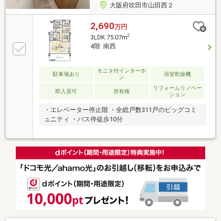
大阪府吹田市山田西２
2,690
万円
2
3LDK 75.07m
4階 南西
モニタ付インターホ
駐車場あり
浴室乾燥機
ン
リフォームリノベー
即入居可
所有権
ション
・エレベーター停止階 ・全総戸数311戸のビッグコミ
ュニティ ・バス停徒歩10分