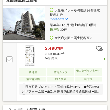
箕面粟生第五住宅
大阪モノレール彩都線 彩都西駅
徒歩31分
その他の交通
築44年11ヶ月/地上8階地下1階建
総戸数
30戸
大阪府箕面市粟生間谷西３
2,490
万円
2
3LDK 84.33m
6階 南東
モニタ付インターホ
角部屋
防犯カメラ
ン
浴室乾燥機
即入居可
所有権
～只今家電プレゼント・詳細は弊社HPへ～ ■令和8年3
月リフォーム済 ■角部屋 開放的&陽当り通風良好 ■風
通しの良い3面バルコニー ■眺望良好！6階部分♪