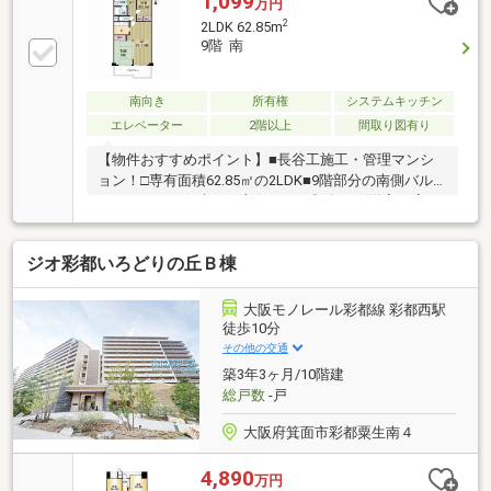
1,099
万円
2
2LDK 62.85m
9階 南
南向き
所有権
システムキッチン
エレベーター
2階以上
間取り図有り
【物件おすすめポイント】■長谷工施工・管理マンシ
ョン！□専有面積62.85㎡の2LDK■9階部分の南側バル
コニーにつき日当たり良好！□平成8年5月(洋室、廊
下、LDフローリング張替)■平成13年12月(浴室、シス
テムキッチン入替)□平成19年12月(電気温水器取替)
ジオ彩都いろどりの丘Ｂ棟
【周辺施設】◇セブンイレブン茨木豊原町店 徒歩3
分(約206m)◆マクドナルド茨木藤の里エディオン店
徒歩3分(約222m)◇ほうせんか病院 徒歩8分(約
大阪モノレール彩都線 彩都西駅
623m)◆うたさくこども園 徒歩6分(約413m)◇認定
徒歩10分
こども園豊原学園 徒歩7分(約506m)◆茨木市立福井
その他の交通
小学校 徒歩17分(約1320m)
築3年3ヶ月/10階建
総戸数
-戸
大阪府箕面市彩都粟生南４
4,890
万円