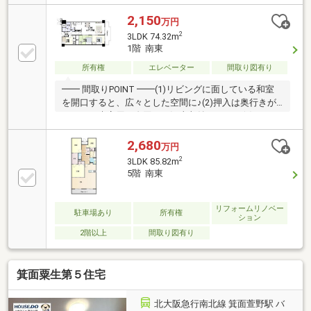
2,150
万円
2
3LDK 74.32m
1階 南東
所有権
エレベーター
間取り図有り
━━ 間取りPOINT ━━(1)リビングに面している和室
を開口すると、広々とした空間に♪(2)押入は奥行きが
あるため来客用の布団など沢山収納できます(3)バルコ
ニーから光が差し込み開放感のあるリビング！━━ リ
フォーム内容 ━━トイレ新調/浴室新調…等━━ 周辺
2,680
万円
施設 ━━■沢池小学校・・・徒歩19分 (1400m)■ファミ
2
3LDK 85.82m
リーマート・・・徒歩1分■KOHYO(スーパー)・・・徒
5階 南東
歩19分■ウエルシア・・・徒歩22分
━━━━━━━━━＼簡単ネット予約／【見学予約す
る】より、見学希望のお問い合わせをください。
リフォームリノベー
駐車場あり
所有権
ション
━━━━━━━━━
2階以上
間取り図有り
箕面粟生第５住宅
北大阪急行南北線 箕面萱野駅 バ