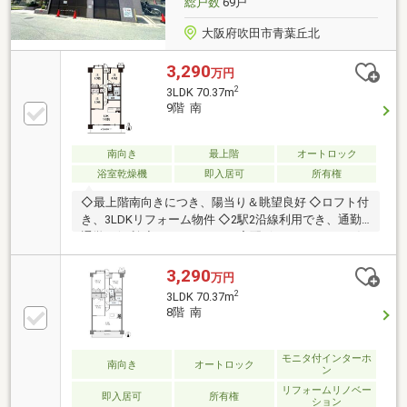
総戸数
69戸
大阪府吹田市青葉丘北
3,290
万円
2
3LDK 70.37m
9階 南
南向き
最上階
オートロック
浴室乾燥機
即入居可
所有権
◇最上階南向きにつき、陽当り＆眺望良好 ◇ロフト付
き、3LDKリフォーム物件 ◇2駅2沿線利用でき、通勤
通学に便利 ◇オートロック／宅配ボックス／ペット飼
育可(細則有) ◇長期修繕計画有り
3,290
万円
2
3LDK 70.37m
8階 南
モニタ付インターホ
南向き
オートロック
ン
リフォームリノベー
即入居可
所有権
ション