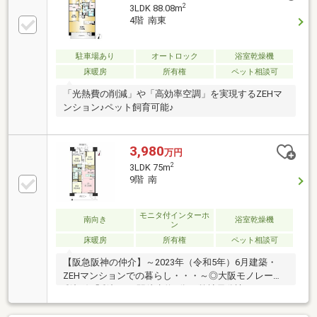
2
3LDK 88.08m
4階 南東
駐車場あり
オートロック
浴室乾燥機
床暖房
所有権
ペット相談可
「光熱費の削減」や「高効率空調」を実現するZEHマ
ンション♪ペット飼育可能♪
3,980
万円
2
3LDK 75m
9階 南
モニタ付インターホ
南向き
浴室乾燥機
ン
床暖房
所有権
ペット相談可
【阪急阪神の仲介】～2023年（令和5年）6月建築・
ZEHマンションでの暮らし・・・～◎大阪モノレール
彩都線「彩都西」駅徒歩約8分♪■弊社元分譲マンショ
ン「ジオ」♪■家じゅう冬温か、夏涼しい快適空間♪■新
築時に玄関土間や浴室、LDKのコーティングに加えて