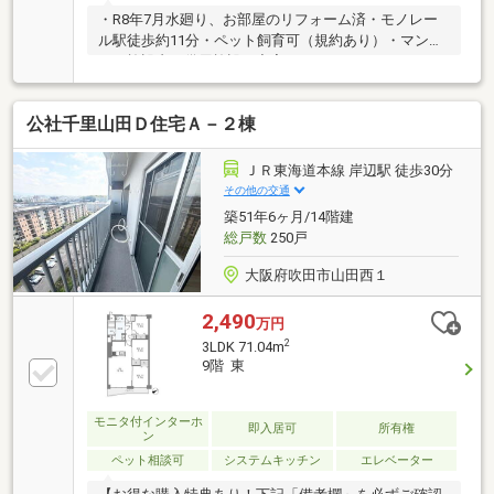
・R8年7月水廻り、お部屋のリフォーム済・モノレー
ル駅徒歩約11分・ペット飼育可（規約あり）・マンシ
ョン施設内、供用施設が充実！
公社千里山田Ｄ住宅Ａ－２棟
ＪＲ東海道本線 岸辺駅 徒歩30分
その他の交通
築51年6ヶ月/14階建
総戸数
250戸
大阪府吹田市山田西１
2,490
万円
2
3LDK 71.04m
9階 東
モニタ付インターホ
即入居可
所有権
ン
ペット相談可
システムキッチン
エレベーター