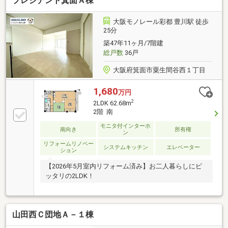
プレジデント箕面Ａ棟
大阪モノレール彩都 豊川駅 徒歩
25分
築47年11ヶ月/7階建
総戸数
36戸
大阪府箕面市粟生間谷西１丁目
1,680
万円
2
2LDK 62.68m
2階 南
モニタ付インターホ
南向き
所有権
ン
リフォームリノベー
システムキッチン
エレベーター
ション
【2026年5月室内リフォーム済み】お二人暮らしにピ
ッタリの2LDK！
山田西Ｃ団地Ａ－１棟