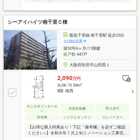
ます☆ ○普段使いのスーパーや特別なお買い物がで
きるショッピングセンター、色々揃う便利な立地！
シーアイハイツ南千里Ｃ棟
阪急千里線 南千里駅 徒歩25分
その他の交通
築52年6ヶ月/11階建
総戸数
447戸
大阪府吹田市山田西１
2,090
万円
2
3LDK 73.59m
8階 南西
モニタ付インターホ
浴室乾燥機
即入居可
ン
所有権
システムキッチン
エレベーター
【お得な購入特典あり！下記「備考欄」を必ずご確認
ください♪】令和８年７月上旬リノベーション工事完
了／６階部分／南西向き住戸／トランクルーム有り／