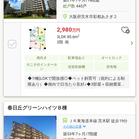
築21年7ヶ月/14階建
総戸数
445戸
大阪府茨木市彩都あさぎ２
2,980
万円
2
3LDK 85.6m
3階 南
南向き
駐車場あり
オートロック
モニタ付インターホ
浴室乾燥機
所有権
ン
◆19帖LDKで開放感◎◆ペット飼育可（規約による制
限あり）◆南向で日当たり良好♪◆3部屋＋収納豊富！
◆彩都西駅徒歩7分◆食器洗浄乾燥機・オートロッ
ク・宅配BOX
春日丘グリーンハイツＢ棟
ＪＲ東海道本線 茨木駅 徒歩19分
その他の交通
築53年7ヶ月/7階建