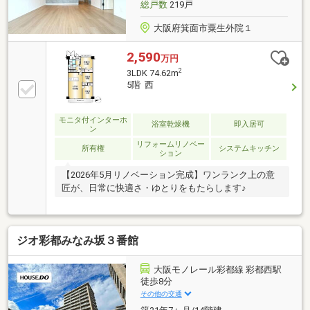
総戸数
219戸
大阪府箕面市粟生外院１
2,590
万円
2
3LDK 74.62m
5階 西
モニタ付インターホ
浴室乾燥機
即入居可
ン
リフォームリノベー
所有権
システムキッチン
ション
【2026年5月リノベーション完成】ワンランク上の意
匠が、日常に快適さ・ゆとりをもたらします♪
ジオ彩都みなみ坂３番館
大阪モノレール彩都線 彩都西駅
徒歩8分
その他の交通