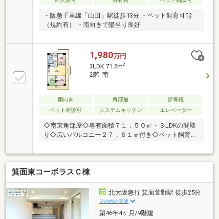
即入居可
所有権
ペット相談可
・阪急千里線「山田」駅徒歩13分 ・ペット飼育可能
（規約有） ・南向きで陽当り良好
1,980
万円
2
3LDK 71.5m
2階 南
南向き
角部屋
所有権
ペット相談可
システムキッチン
エレベーター
◇南東角部屋◇専有面積７１．５０㎡・３LDKの間取
り◇広いバルコニー２７．６１㎡付き◇ペット飼育可
能(規約制限有)◇エレベーター各階停止◇阪急山田駅
徒歩約１４分◇各居室に収納がございます◇緑溢れる
とても閑静な住環境●ライフインフォメーション●・デ
箕面東コーポラスＣ棟
ュー阪急山田：徒歩１５分・西山田小学校：徒歩７
分・西山田中学校：徒歩７分■北摂ハウジングセンタ
ー■30年以上、北摂で不動産の実績がございます。～
北大阪急行 箕面萱野駅 徒歩25分
物件に関するお問い合わせは北摂ハウジングセンター
その他の交通
へ～・住宅ローンや税金関係などの資金計画(顧問 税
築46年4ヶ月/9階建
理士、司法書士と連携）、お気軽にご相談下さい。