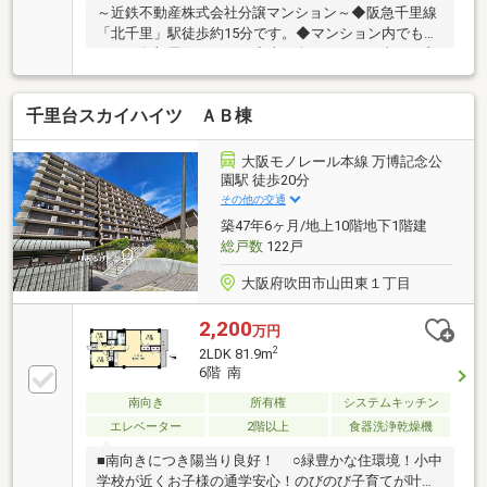
～近鉄不動産株式会社分譲マンション～◆阪急千里線
「北千里」駅徒歩約15分です。◆マンション内でも限
られる角部屋住戸です。◆南西向きのため日当たり良
好です。◆両面バルコニーのため、通風良好です。◆
高台に位置するため、眺望良好です。◆閑静な住宅街
千里台スカイハイツ ＡＢ棟
は子育て環境にぴったりです。◆周辺に教育施設、買
物施設が充実しています。◆リフォームの相談も承っ
ております。
大阪モノレール本線 万博記念公
園駅 徒歩20分
その他の交通
築47年6ヶ月/地上10階地下1階建
総戸数
122戸
大阪府吹田市山田東１丁目
2,200
万円
2
2LDK 81.9m
6階 南
南向き
所有権
システムキッチン
エレベーター
2階以上
食器洗浄乾燥機
■南向きにつき陽当り良好！ ○緑豊かな住環境！小中
学校が近くお子様の通学安心！のびのび子育てが叶い