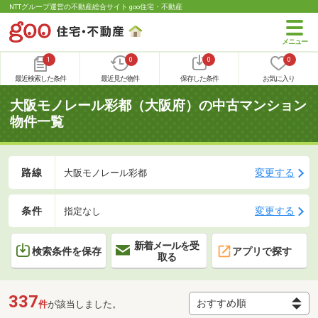
NTTグループ運営の不動産総合サイト goo住宅・不動産
1
0
0
0
最近検索した条件
最近見た物件
保存した条件
お気に入り
大阪モノレール彩都（大阪府）の中古マンション
物件一覧
路線
変更する
大阪モノレール彩都
条件
変更する
指定なし
新着メールを受
検索条件を保存
アプリで探す
取る
337
件
が該当しました。