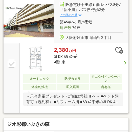
阪急電鉄千里線 山田駅 バス8分/
「新小川」バス停 停歩2分
その他の交通
築45年6ヶ月/6階建
総戸数
76戸
大阪府吹田市山田西２丁目
2,380
万円
2
3LDK 68.42m
4階 東
モニタ付インターホ
オートロック
防犯カメラ
ン
浴室乾燥機
即入居可
所有権
～只今家電プレゼント・詳細は弊社HPへ～ ■ペット飼
育可（規約有） ■リフォーム済 ■68.42平米の3LDK 4階
部分 ■バルコニーに面した明るいリビング ■住空間ス
ッキリ！全居室収納
ジオ彩都いぶきの森