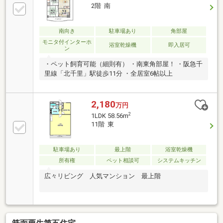
2階 南
南向き
駐車場あり
角部屋
モニタ付インターホ
浴室乾燥機
即入居可
ン
・ペット飼育可能（細則有） ・南東角部屋！ ・阪急千
里線「北千里」駅徒歩11分 ・全居室6帖以上
2,180
万円
2
1LDK 58.56m
11階 東
駐車場あり
最上階
浴室乾燥機
所有権
ペット相談可
システムキッチン
広々リビング 人気マンション 最上階