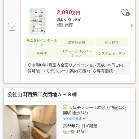
※エレベーター非停止階／最寄りのバス停まで徒歩３
分♪
2,090
万円
2
3LDK 73.59m
6階 南西
モニタ付インターホ
浴室乾燥機
即入居可
ン
リフォームリノベー
所有権
システムキッチン
ション
◇令和8年7月室内全面リノベーション完成♪本日ご内
覧可能♪（モデルルーム案内可能♪）◇専有面積：
73.59㎡の3LDK＋大容量ウォークインクローゼット収
納♪全居室収納完備♪◇南西向きで陽当たり良好♪◇近
隣生活施設充実♪◇小学校徒歩10分以内で安心♪●物件
公社山田西第二次団地Ａ－８棟
担当者●北摂ハウジングセンター福中 陸也（ふくな
か りくや）携帯：080-1487-8972内覧予約は上記記
載の携帯番号もしくは、画面上の赤ボタンから内覧予
大阪モノレール本線 万博記念公
約も可能です♪SUUMO掲載物件以外も同日にご内覧可
園駅 徒歩24分
能ですので、お気軽にご相談ください♪
その他の交通
築55年7ヶ月/8階建
総戸数
128戸