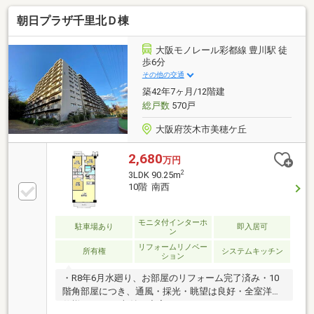
朝日プラザ千里北Ｄ棟
大阪モノレール彩都線 豊川駅 徒
歩6分
その他の交通
築42年7ヶ月/12階建
総戸数
570戸
大阪府茨木市美穂ケ丘
2,680
万円
2
3LDK 90.25m
10階 南西
モニタ付インターホ
駐車場あり
即入居可
ン
リフォームリノベー
所有権
システムキッチン
ション
・R8年6月水廻り、お部屋のリフォーム完了済み・10
階角部屋につき、通風・採光・眺望は良好・全室洋室
仕様の3LDK、収納も充実