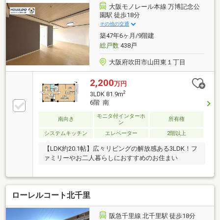
ャワー水栓・ビルトイン浄水器・ガス温水式床暖房
大阪モノレール本線 万博記念公
（LD） ・ガス式浴室暖房乾燥機（ミストサウナ
園駅 徒歩18分
付）・浴槽（浴室サイズ1620）担当上山のおすすめ物
その他の交通
件です！是非一度、現地をご確認ください！
築47年6ヶ月/9階建
総戸数
438戸
大阪府吹田市山田東１丁目
2,200
万円
2
3LDK 81.9m
6階 南
モニタ付インターホ
南向き
所有権
ン
システムキッチン
エレベーター
2階以上
【LDK約20.1帖】広々リビングの解放感ある3LDK！フ
ァミリーやお二人暮らしにおすすめのお住まい
ローレルコート北千里
阪急千里線 北千里駅 徒歩18分