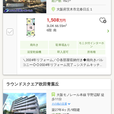
総戸数
162戸
大阪府茨木市北春日丘１
1,508
万円
2
3LDK 66.55m
6階 南
モニタ付インターホ
南向き
駐車場あり
ン
浴室乾燥機
即入居可
所有権
＼2024年リフォーム／◇各部屋収納付き◆南向きバル
コニー◇◇2024年リフォーム完了→システムキッチ
ン・ユニットバス・洗面台・トイレ交換、クロス張
替、畳表替、襖張替、ハウスクリーニング他
ラウンドスクエア吹田青葉丘
大阪モノレール本線 宇野辺駅 徒
歩11分
その他の交通
築27年4ヶ月/9階建