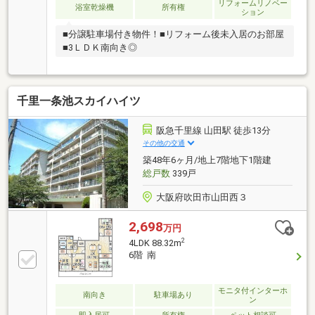
リフォームリノベー
浴室乾燥機
所有権
ション
■分譲駐車場付き物件！■リフォーム後未入居のお部屋
■3ＬＤＫ南向き◎
千里一条池スカイハイツ
阪急千里線 山田駅 徒歩13分
その他の交通
築48年6ヶ月/地上7階地下1階建
総戸数
339戸
大阪府吹田市山田西３
2,698
万円
2
4LDK 88.32m
6階 南
モニタ付インターホ
南向き
駐車場あり
ン