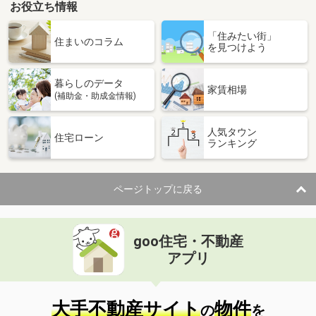
お役立ち情報
「住みたい街」
住まいのコラム
を見つけよう
暮らしのデータ
家賃相場
(補助金・助成金情報)
人気タウン
住宅ローン
ランキング
ページトップに戻る
goo住宅・不動産
アプリ
大手不動産サイト
物件
の
を