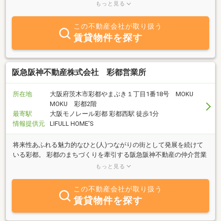
らに立ち寄っていただけるフレンドリーなお店です。キッズルーム
もっと見る
もご用意していますのでお子さま連れでも安心してご来店くだい。
この不動産会社が取り扱う
賃貸物件を探す
阪急阪神不動産株式会社 彩都営業所
所在地
大阪府茨木市彩都やまぶき１丁目1番18号 MOKU
MOKU 彩都2階
最寄駅
大阪モノレール彩都 彩都西駅 徒歩1分
情報提供元
LIFULL HOME'S
将来性あふれる魅力的なひと(人)つながりの街として発展を続けて
いる彩都。 彩都のまちづくりを牽引する阪急阪神不動産の仲介営業
所として、地域に密着したきめ細やかなサービスを提供してまいり
もっと見る
ます。
この不動産会社が取り扱う
賃貸物件を探す