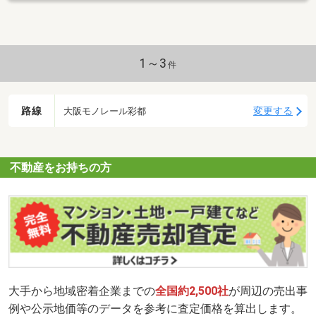
1～3
件
路線
変更する
大阪モノレール彩都
不動産をお持ちの方
大手から地域密着企業までの
全国約2,500社
が周辺の売出事
例や公示地価等のデータを参考に査定価格を算出します。