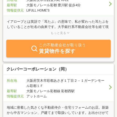
最寄駅
大阪モノレール彩都 豊川駅 徒歩4分
情報提供元
LIFULL HOME'S
イアローブとは英語で「耳たぶ」の意味で、私が変わった耳たぶを
していることが社名の由来です。大手銀行系不動産会社等を経て現
在に至り、豊富な取引数と知識を活かし皆様のお役に立ちたいと思
もっと見る
っております。
この不動産会社が取り扱う
賃貸物件を探す
クレバーコーポレーション（同）
所在地
大阪府茨木市彩都あさぎ１丁目２－１ガーデンモー
ル彩都１Ｆ
最寄駅
大阪モノレール彩都線 彩都西駅
情報提供元
アットホーム
地域に密着した気さくな不動産仲介・住宅リフォームのお店。新築
から中古マンション、戸建てまで取扱いしています。お出かけがて