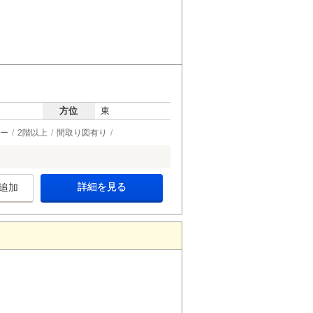
方位
東
ー
2階以上
間取り図有り
詳細を見る
追加