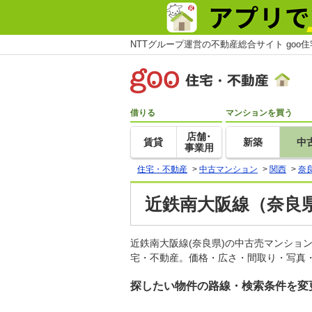
NTTグループ運営の不動産総合サイト goo
借りる
マンションを買う
店舗･
賃貸
新築
中
事業用
住宅・不動産
>
中古マンション
>
関西
>
奈
近鉄南大阪線（奈良
近鉄南大阪線(奈良県)の中古売マンショ
宅・不動産。価格・広さ・間取り・写真・
探したい物件の路線・検索条件を変