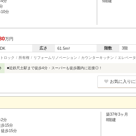
歩4分
5階建
分
10分
80
万円
広さ
階数
3階
LDK
61.5m
2
トロック
所有権
リフォームリノベーション
カウンターキッチン
エレベータ
ト
■近鉄尺土駅まで徒歩4分・スーパーも徒歩圏内に近接◎！
お気に入りに
築37年3ヶ月
歩2分
8階建
歩15分
徒歩15分