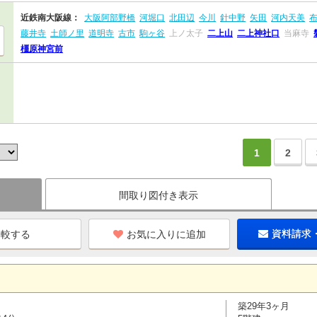
近鉄南大阪線：
大阪阿部野橋
河堀口
北田辺
今川
針中野
矢田
河内天美
藤井寺
土師ノ里
道明寺
古市
駒ヶ谷
上ノ太子
二上山
二上神社口
当麻寺
橿原神宮前
1
2
間取り図付き表示
お気に入りに追加
資料請求
築29年3ヶ月