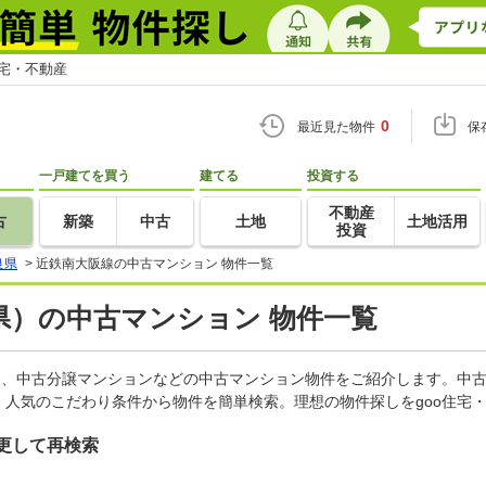
住宅・不動産
0
最近見た物件
保
一戸建てを買う
建てる
投資する
不動産
古
新築
中古
土地
土地活用
投資
良県
>
近鉄南大阪線の中古マンション 物件一覧
県）の中古マンション 物件一覧
ン、中古分譲マンションなどの中古マンション物件をご紹介します。中古
人気のこだわり条件から物件を簡単検索。理想の物件探しをgoo住宅
更して再検索