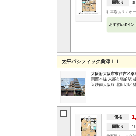
間取り
3
駐車場あり
オー
おすすめポイン
太平パシフィック桑津ＩＩ
大阪府大阪市東住吉区桑
関西本線 東部市場前駅 
近鉄南大阪線 北田辺駅 徒
1
価格
間取り
1