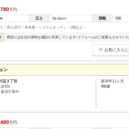
,780
万円
広さ
階数
8階
DK
56.91m
2
ラ
即入居可
所有権
システムキッチン
2階以上
ト
周辺には生活の便利な施設が充実しています♪リフォームのご提案もさせていた
お気に入りに
ョン
川辺３丁目
築36年11ヶ月
徒歩3分
9階建
徒歩3.5km
,480
万円