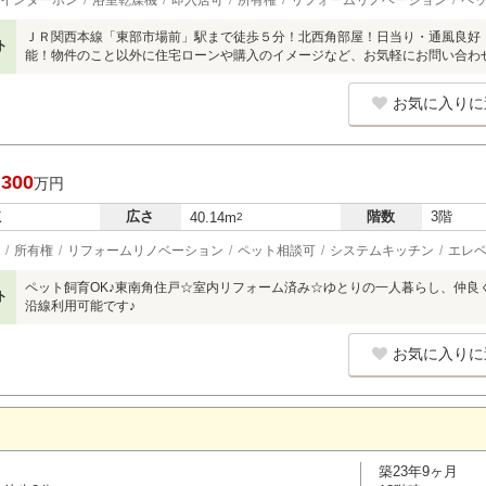
インターホン
浴室乾燥機
即入居可
所有権
リフォームリノベーション
ペ
ＪＲ関西本線「東部市場前」駅まで徒歩５分！北西角部屋！日当り・通風良好
ト
能！物件のこと以外に住宅ローンや購入のイメージなど、お気軽にお問い合わ
お気に入りに
,300
万円
広さ
階数
3階
K
40.14m
2
所有権
リフォームリノベーション
ペット相談可
システムキッチン
エレ
ペット飼育OK♪東南角住戸☆室内リフォーム済み☆ゆとりの一人暮らし、仲良
ト
沿線利用可能です♪
お気に入りに
築23年9ヶ月