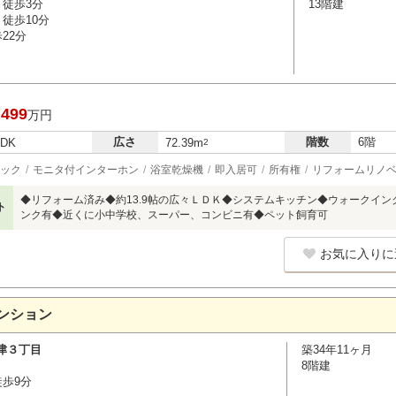
 徒歩3分
13階建
徒歩10分
22分
,499
万円
広さ
階数
6階
LDK
72.39m
2
ック
モニタ付インターホン
浴室乾燥機
即入居可
所有権
リフォームリノ
◆リフォーム済み◆約13.9帖の広々ＬＤＫ◆システムキッチン◆ウォークイ
ト
ンク有◆近くに小中学校、スーパー、コンビニ有◆ペット飼育可
お気に入りに
ンション
津３丁目
築34年11ヶ月
8階建
徒歩9分