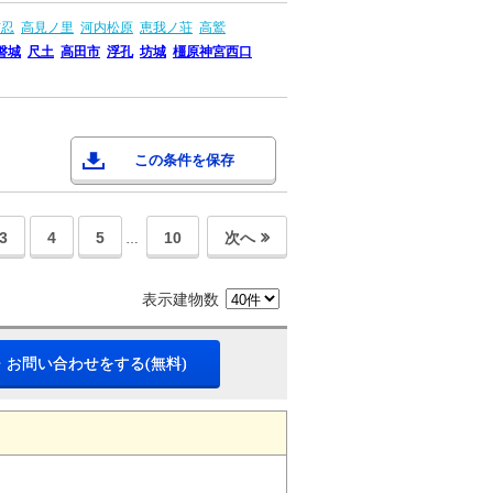
布忍
高見ノ里
河内松原
恵我ノ荘
高鷲
磐城
尺土
高田市
浮孔
坊城
橿原神宮西口
この条件を保存
3
4
5
10
次へ
…
表示建物数
・お問い合わせをする(無料)