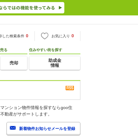
0
0
存した検索条件
お気に入り
売る
住みやすい街を探す
助成金
売却
情報
マンション物件情報を探すならgoo住
・不動産がサポートします。