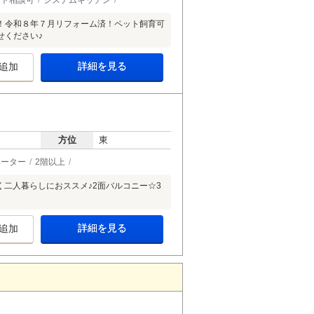
ット相談可
システムキッチン
！令和８年７月リフォーム済！ペット飼育可
せください♪
詳細を見る
追加
方位
東
ベーター
2階以上
く二人暮らしにおススメ♪2面バルコニー☆3
詳細を見る
追加