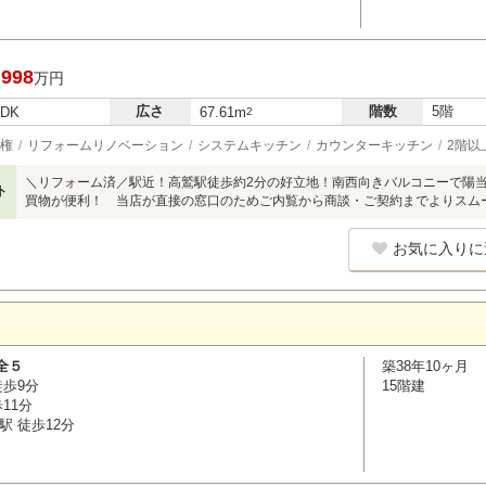
,998
万円
広さ
階数
5階
LDK
67.61m
2
権
リフォームリノベーション
システムキッチン
カウンターキッチン
2階以
＼リフォーム済／駅近！高鷲駅徒歩約2分の好立地！南西向きバルコニーで陽当
ト
買物が便利！ 当店が直接の窓口のためご内覧から商談・ご契約までよりスム
お気に入りに
全５
築38年10ヶ月
徒歩9分
15階建
11分
駅 徒歩12分