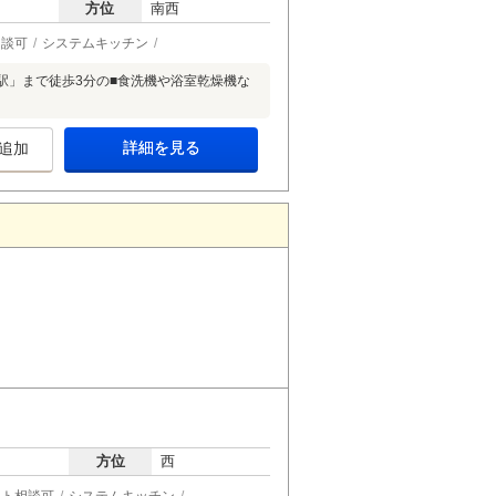
方位
南西
相談可
システムキッチン
駅」まで徒歩3分の■食洗機や浴室乾燥機な
詳細を見る
追加
方位
西