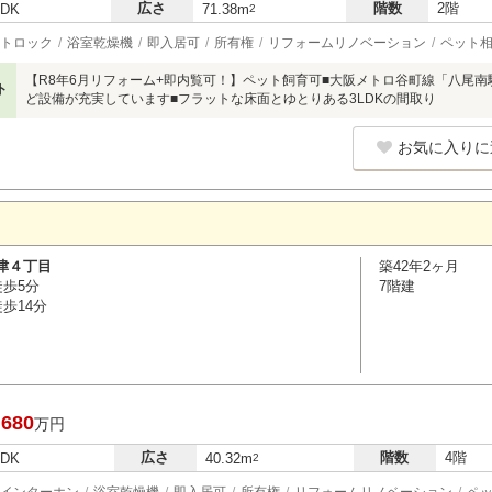
広さ
階数
2階
LDK
71.38m
2
トロック
浴室乾燥機
即入居可
所有権
リフォームリノベーション
ペット
【R8年6月リフォーム+即内覧可！】ペット飼育可■大阪メトロ谷町線「八尾南
ト
ど設備が充実しています■フラットな床面とゆとりある3LDKの間取り
お気に入りに
津４丁目
築42年2ヶ月
徒歩5分
7階建
歩14分
,680
万円
広さ
階数
4階
LDK
40.32m
2