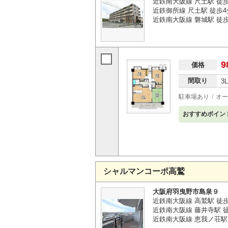
近鉄南大阪線 尺土駅 徒
近鉄御所線 尺土駅 徒歩4
近鉄南大阪線 磐城駅 徒歩
9
価格
間取り
3
駐車場あり
オー
おすすめポイン
シャルマンコーポ高鷲
大阪府羽曳野市島泉９
近鉄南大阪線 高鷲駅 徒
近鉄南大阪線 藤井寺駅 徒
近鉄南大阪線 恵我ノ荘駅 