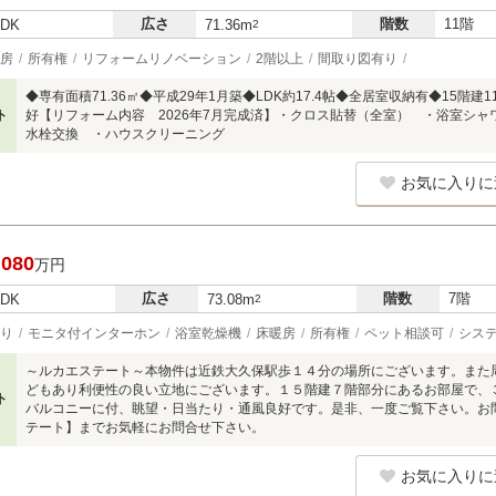
広さ
階数
11階
LDK
71.36m
2
房
所有権
リフォームリノベーション
2階以上
間取り図有り
◆専有面積71.36㎡◆平成29年1月築◆LDK約17.4帖◆全居室収納有◆15
ト
好【リフォーム内容 2026年7月完成済】・クロス貼替（全室） ・浴室シ
水栓交換 ・ハウスクリーニング
お気に入りに
,080
万円
広さ
階数
7階
LDK
73.08m
2
り
モニタ付インターホン
浴室乾燥機
床暖房
所有権
ペット相談可
シス
～ルカエステート～本物件は近鉄大久保駅歩１４分の場所にございます。また
どもあり利便性の良い立地にございます。１５階建７階部分にあるお部屋で、
ト
バルコニーに付、眺望・日当たり・通風良好です。是非、一度ご覧下さい。お
テート】までお気軽にお問合せ下さい。
お気に入りに