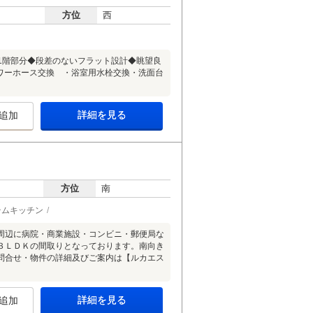
方位
西
階建11階部分◆段差のないフラット設計◆眺望良
ャワーホース交換 ・浴室用水栓交換・洗面台
詳細を見る
追加
方位
南
テムキッチン
周辺に病院・商業施設・コンビニ・郵便局な
３ＬＤＫの間取りとなっております。南向き
問合せ・物件の詳細及びご案内は【ルカエス
詳細を見る
追加