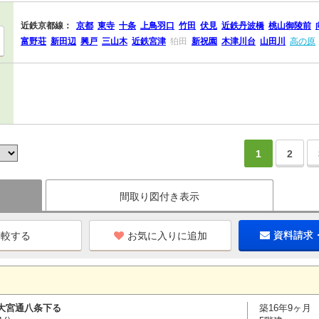
近鉄京都線：
京都
東寺
十条
上鳥羽口
竹田
伏見
近鉄丹波橋
桃山御陵前
富野荘
新田辺
興戸
三山木
近鉄宮津
狛田
新祝園
木津川台
山田川
高の原
1
2
間取り図付き表示
お気に入りに追加
資料請求
大宮通八条下る
築16年9ヶ月