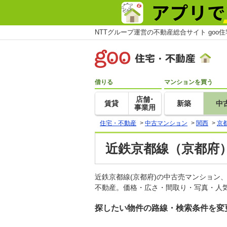
NTTグループ運営の不動産総合サイト goo
借りる
マンションを買う
店舗･
賃貸
新築
中
事業用
住宅・不動産
>
中古マンション
>
関西
>
京
近鉄京都線（京都府
近鉄京都線(京都府)の中古売マンション
不動産。価格・広さ・間取り・写真・人気
探したい物件の路線・検索条件を変