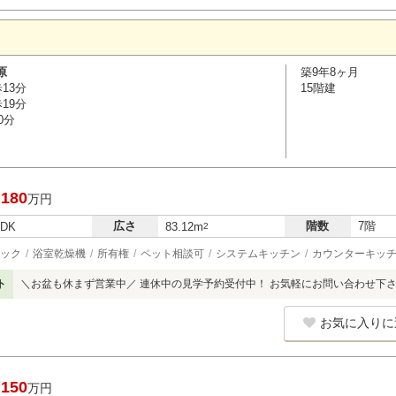
原
築9年8ヶ月
13分
15階建
19分
0分
,180
万円
広さ
階数
7階
LDK
83.12m
2
ック
浴室乾燥機
所有権
ペット相談可
システムキッチン
カウンターキッ
ト
＼お盆も休まず営業中／ 連休中の見学予約受付中！ お気軽にお問い合わせ下
お気に入りに
,150
万円