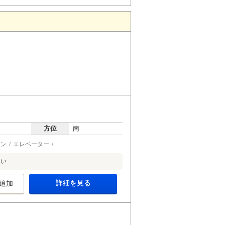
方位
南
チン
エレベーター
さい
詳細を見る
追加