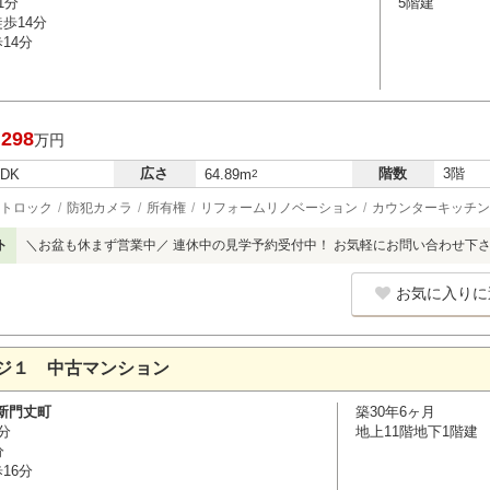
1分
5階建
歩14分
14分
,298
万円
広さ
階数
3階
LDK
64.89m
2
トロック
防犯カメラ
所有権
リフォームリノベーション
カウンターキッチン
ト
＼お盆も休まず営業中／ 連休中の見学予約受付中！ お気軽にお問い合わせ下
お気に入りに
ジ１ 中古マンション
新門丈町
築30年6ヶ月
分
地上11階地下1階建
分
16分