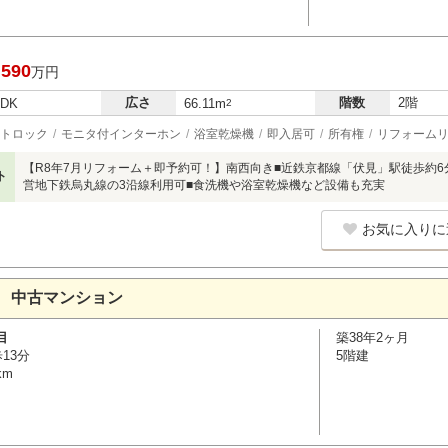
,590
万円
広さ
階数
2階
LDK
66.11m
2
トロック
モニタ付インターホン
浴室乾燥機
即入居可
所有権
リフォーム
【R8年7月リフォーム＋即予約可！】南西向き■近鉄京都線「伏見」駅徒歩約
ト
営地下鉄烏丸線の3沿線利用可■食洗機や浴室乾燥機など設備も充実
お気に入りに
 中古マンション
目
築38年2ヶ月
13分
5階建
km