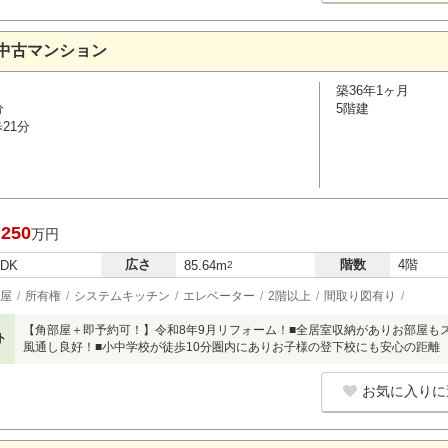
中古マンション
築36年1ヶ月
分
5階建
21分
,250
万円
広さ
階数
4階
LDK
85.64m
2
屋
所有権
システムキッチン
エレベーター
2階以上
間取り図有り
【角部屋＋即予約可！】令和8年9月リフォーム！■全居室収納がありお部屋も
ト
風通し良好！■小中学校が徒歩10分圏内にありお子様の登下校にも安心の距離
お気に入りに