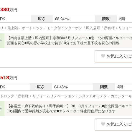
,380
万円
広さ
階数
5階
LDK
68.94m
2
り
最上階
オートロック
モニタ付インターホン
即入居可
所有権
リフォ
【南向き最上階＋即内覧可】令和8年5月リフォーム■南・北の両面バルコニー
ト
犯面も安心■高の原小学校まで徒歩10分でお子様の登下校も安心の距離
お気に入りに
,518
万円
広さ
階数
4階
LDK
64.48m
2
トロック
所有権
リフォームリノベーション
システムキッチン
カウンターキ
【各居室・廊下収納あり！即予約可！】R8、3月リフォーム■南北両面バルコ
ト
10分圏内で通学距離が安心です■エレベーター停止階住戸になります
お気に入りに