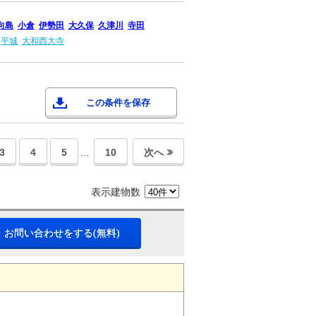
向島
小倉
伊勢田
大久保
久津川
寺田
平城
大和西大寺
この条件を保存
3
4
5
10
次へ
…
表示建物数
・お問い合わせをする(無料)