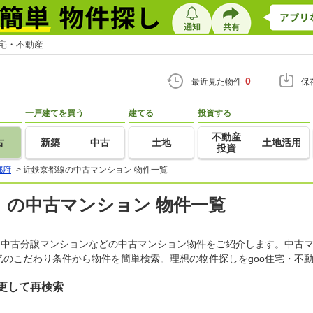
住宅・不動産
0
最近見た物件
保
一戸建てを買う
建てる
投資する
不動産
古
新築
中古
土地
土地活用
投資
都府
>
近鉄京都線の中古マンション 物件一覧
）の中古マンション 物件一覧
、中古分譲マンションなどの中古マンション物件をご紹介します。中古マ
のこだわり条件から物件を簡単検索。理想の物件探しをgoo住宅・不
更して再検索