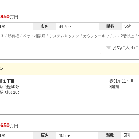
,850
万円
広さ
階数
5階
LDK
84.7m
2
り
所有権
ペット相談可
システムキッチン
カウンターキッチン
2階以上
お気に入りに
ン
町１丁目
築51年11ヶ月
駅 徒歩9分
8階建
駅 徒歩10分
,650
万円
広さ
階数
5階
LDK
108m
2