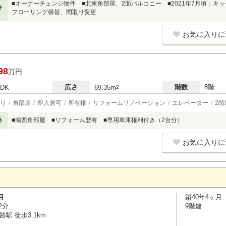
■オーナーチェンジ物件 ■北東角部屋、2面バルコニー ■2021年7月頃：
ト
フローリング張替、間取り変更
お気に入りに
98
万円
広さ
階数
8階
LDK
69.35m
2
り
角部屋
即入居可
所有権
リフォームリノベーション
エレベーター
2階
ト
■南西角部屋 ■リフォーム歴有 ■専用車庫権利付き（2台分）
お気に入りに
目
築40年4ヶ月
2分
9階建
駅 徒歩3.1km