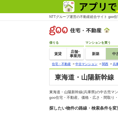
NTTグループ運営の不動産総合サイト goo
借りる
マンションを買う
店舗･
賃貸
新築
中
事業用
住宅・不動産
>
中古マンション
>
関西
>
兵
東海道・山陽新幹線
東海道・山陽新幹線(兵庫県)の中古売
goo住宅・不動産。価格・広さ・間取り
探したい物件の路線・検索条件を変