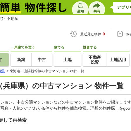
住宅・不動産
0
最近見た物件
保
一戸建てを買う
建てる
投資する
不動産
古
新築
中古
土地
土地活用
投資
庫県
>
東海道・山陽新幹線の中古マンション 物件一覧
（兵庫県）の中古マンション 物件一覧
マンション、中古分譲マンションなどの中古マンション物件をご紹介しま
・写真・人気のこだわり条件から物件を簡単検索。理想の物件探しをgo
更して再検索