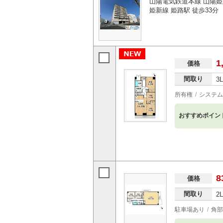
山陽電気鉄道本線 山陽姫
姫新線 姫路駅 徒歩33分
1
価格
間取り
3
所有権
システム
おすすめポイン
8
価格
間取り
2
駐車場あり
角部