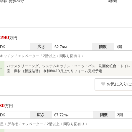
路駅 徒歩24分
10階建
,290
万円
広さ
階数
7階
LDK
62.7m
2
キッチン
エレベーター
2階以上
間取り図有り
ハウスクリーニング、システムキッチン・ユニットバス・洗面化粧台・トイレ
ト
室・床材（新規貼替） 令和8年10月上旬リフォーム完成予定！
お気に入りに
30
万円
広さ
階数
3階
LDK
67.72m
2
屋
所有権
エレベーター
2階以上
間取り図有り