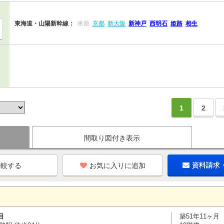
東海道・山陽新幹線：
米原
京都
新大阪
新神戸
西明石
姫路
相生
1
2
間取り図付き表示
お気に入りに追加
資料請求
目
築51年11ヶ月