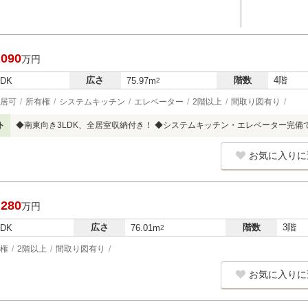
,090
万円
広さ
階数
4階
LDK
75.97m
2
居可
所有権
システムキッチン
エレベーター
2階以上
間取り図有り
ト
◆南東向き3LDK、全居室収納付き！ ◆システムキッチン・エレベーター完備
お気に入りに
,280
万円
広さ
階数
3階
LDK
76.01m
2
権
2階以上
間取り図有り
お気に入りに