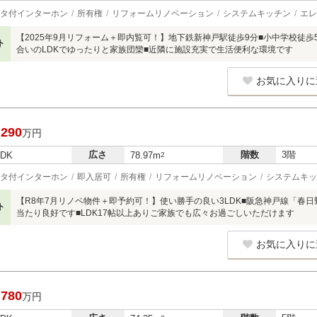
タ付インターホン
所有権
リフォームリノベーション
システムキッチン
エレ
【2025年9月リフォーム＋即内覧可！】地下鉄新神戸駅徒歩9分■小中学校徒
ト
合いのLDKでゆったりと家族団欒■近隣に施設充実で生活便利な環境です
お気に入りに
,290
万円
広さ
階数
3階
LDK
78.97m
2
タ付インターホン
即入居可
所有権
リフォームリノベーション
システムキッ
【R8年7月リノベ物件＋即予約可！】使い勝手の良い3LDK■阪急神戸線「春日
ト
当たり良好です■LDK17帖以上ありご家族でも広々お過ごしいただけます
お気に入りに
,780
万円