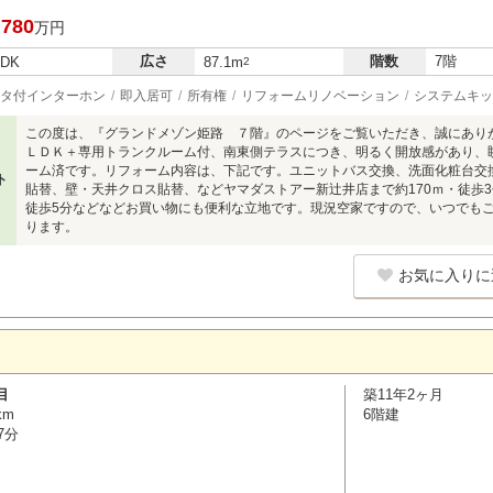
,780
万円
広さ
階数
7階
LDK
87.1m
2
タ付インターホン
即入居可
所有権
リフォームリノベーション
システムキッ
この度は、『グランドメゾン姫路 ７階』のページをご覧いただき、誠にあり
ＬＤＫ＋専用トランクルーム付、南東側テラスにつき、明るく開放感があり、
ーム済です。リフォーム内容は、下記です。ユニットバス交換、洗面化粧台交換
ト
貼替、壁・天井クロス貼替、などヤマダストアー新辻井店まで約170ｍ・徒歩3
徒歩5分などなどお買い物にも便利な立地です。現況空家ですので、いつでも
ります。
お気に入りに
目
築11年2ヶ月
km
6階建
7分