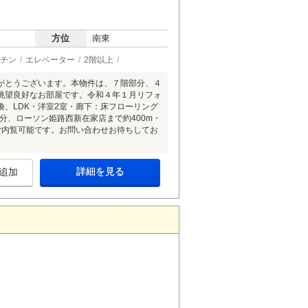
方位
南東
チン
エレベーター
2階以上
がとうございます。本物件は、７階部分、４
眺望良好なお部屋です。令和４年１月リフォ
、LDK・洋室2室・廊下：床フローリング
分、ローソン姫路西新在家店まで約400m・
ご内覧可能です。お問い合わせお待ちしてお
詳細を見る
追加