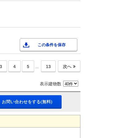
この条件を保存
3
4
5
13
次へ
…
表示建物数
・お問い合わせをする(無料)