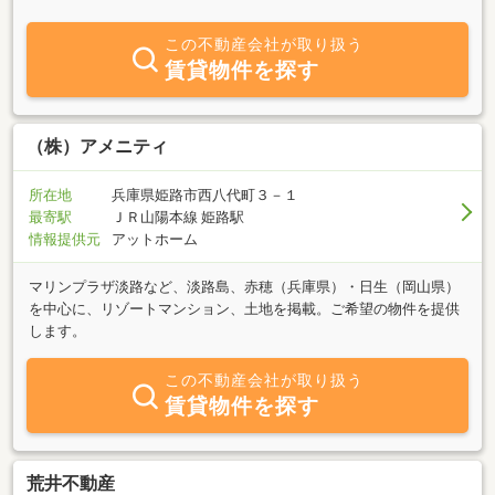
セレッソ大阪／サントリーサンバーズ大阪のオフィシャルスポンサ
ー/パートナー企業として、地域に根差した安心と信頼のサービスを
この不動産会社が取り扱う
ご提供しております。◆アフターフォローも充実
賃貸物件を探す
━━━━━━━━━━━━━━━━━ご契約後のアフターサービス
にも特に力を入れており、入居後のお困りごとや各種ご相談にも迅
速に対応いたします。生涯にわたり安心してお任せいただける体制
を整えております。◆顧客満足度を追求した不動産会社
（株）アメニティ
━━━━━━━━━━━━━━━━━ホテルクオリティのきめ細や
かな対応を身近な価格でご提供し、関西エリアでも多くのお客様よ
所在地
兵庫県姫路市西八代町３－１
り高い評価をいただいております。◆賃貸VS購入 幅広い視点でご
最寄駅
ＪＲ山陽本線 姫路駅
提案━━━━━━━━━━━━━━━━━賃貸・売買双方の専門知
情報提供元
アットホーム
識を活かし、それぞれのメリット・デメリットを丁寧にご説明した
うえで、お客様にとって最適なご提案をいたします。
マリンプラザ淡路など、淡路島、赤穂（兵庫県）・日生（岡山県）
を中心に、リゾートマンション、土地を掲載。ご希望の物件を提供
します。
この不動産会社が取り扱う
賃貸物件を探す
荒井不動産