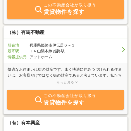
この不動産会社が取り扱う
賃貸物件を探す
（株）有馬不動産
所在地
兵庫県姫路市伊伝居６－１
最寄駅
ＪＲ山陽本線 姫路駅
情報提供元
アットホーム
快適なお住まいは街の財産です。永く快適に住みつづけられる住ま
いは、お客様だけではなく街の財産であると考えています。私たち
は人と街が自然と調和する住まいの提供を目指しています。私ども
もっと見る
はお客様に満足して頂ける住まいを提供するために、売買だけでは
ない将来設計のためのファイナンシャルプランニングから不動産の
この不動産会社が取り扱う
税制、法律、登記など、総合コンサルティングに徹した仲介業務を
賃貸物件を探す
展開し、お客様のよりよい住み換えをお手伝いします。安心してご
相談ください。不動産全般に関して、お客様の視点に立ったトータ
ルなサービスを実践いたします。さらにお客様に、スムーズに確実
に不動産取引をしていただけるよう、質の高い情報を豊富に提供し
（有）有本興産
てまいります。