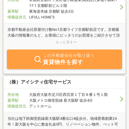
17-1 京都駅前ビル２階
最寄駅
東海道本線 京都駅 徒歩2分
情報提供元
LIFULL HOME'S
京都不動産会社部屋付け数No1京都ライフ京都駅前店です。京都最
大級の情報量のもと、お客様にピッタリのお部屋をご紹介させて頂
きます。スタッフ全員が「ありがとう」の心で楽しいお部屋探しの
もっと見る
お手伝いいたします
この不動産会社が取り扱う
賃貸物件を探す
（株）アイシティ住宅サービス
所在地
大阪府大阪市淀川区西宮原１丁目８番１号１階
最寄駅
大阪メトロ御堂筋線 新大阪駅 徒歩4分
情報提供元
アットホーム
当社は地下鉄御堂筋線新大阪駅4番出口4徒歩分。地域密着創業24
年！新大阪を中心に敷金礼金0円、リノベーション物件、ぺット可