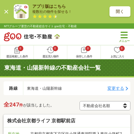
アプリ版はこちら
開く
複数社の物件を探せる！
NTTグループ運営の不動産総合サイト goo住宅・不動産
0
0
0
0
最近検索した条件
最近見た物件
保存した条件
お気に入り
東海道・山陽新幹線の不動産会社一覧
路線
変更する
東海道・山陽新幹線
全247
件
が該当しました。
株式会社京都ライフ 京都駅前店
所在地
京都府京都市下京区塩小路通東洞院西入東塩小路町7