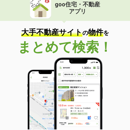
goo住宅・不動産
アプリ
大手不動産サイト
物件
の
を
まとめて検索！