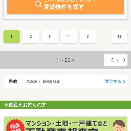
この不動産会社が取り扱う
賃貸物件を探す
…
1
2
3
4
5
13
1～20
次へ
件
路線
変更する
東海道・山陽新幹線
不動産をお持ちの方