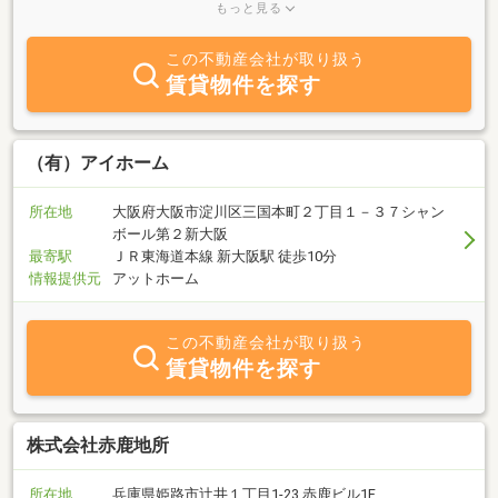
マンション、法人社宅、デザイナーズマンション、タワーマンショ
もっと見る
ン、分譲賃貸、貸家、学生マンション、貸事務所、駐車場などなど
のあらゆる賃貸物件に対応致しております。当社のモットーは、ご
この不動産会社が取り扱う
提供する情報は正確により早く、を心がけております。ご希望のお
賃貸物件を探す
客様には最新資料をメール・FAX・郵送でお送り致します！地域密
着のアイシティにお気軽にお問合せ、ご来店お待ち致しておりま
す。
（有）アイホーム
所在地
大阪府大阪市淀川区三国本町２丁目１－３７シャン
ボール第２新大阪
最寄駅
ＪＲ東海道本線 新大阪駅 徒歩10分
情報提供元
アットホーム
この不動産会社が取り扱う
賃貸物件を探す
株式会社赤鹿地所
所在地
兵庫県姫路市辻井１丁目1-23 赤鹿ビル1F