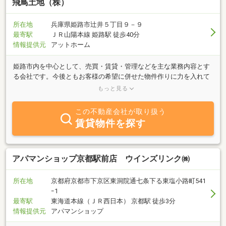
ん」
飛鳥土地（株）
所在地
兵庫県姫路市辻井５丁目９－９
最寄駅
ＪＲ山陽本線 姫路駅 徒歩40分
情報提供元
アットホーム
姫路市内を中心として、売買・賃貸・管理などを主な業務内容とす
る会社です。今後ともお客様の希望に併せた物件作りに力を入れて
いきますので、お部屋探しはぜひ当社へご相談、お問い合わせよろ
もっと見る
しくお願いします。
この不動産会社が取り扱う
賃貸物件を探す
アパマンショップ京都駅前店 ウインズリンク㈱
所在地
京都府京都市下京区東洞院通七条下る東塩小路町541
ｰ1
最寄駅
東海道本線（ＪＲ西日本） 京都駅 徒歩3分
情報提供元
アパマンショップ