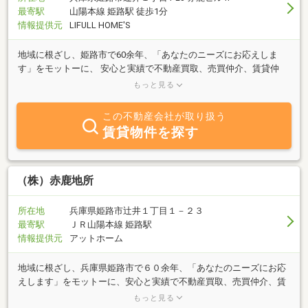
最寄駅
山陽本線 姫路駅 徒歩1分
情報提供元
LIFULL HOME'S
地域に根ざし、姫路市で60余年、「あなたのニーズにお応えしま
す」をモットーに、 安心と実績で不動産買取、売買仲介、賃貸仲
介、賃貸管理等、すべての不動産に関するご相談に応じておりま
もっと見る
す。
この不動産会社が取り扱う
賃貸物件を探す
（株）赤鹿地所
所在地
兵庫県姫路市辻井１丁目１－２３
最寄駅
ＪＲ山陽本線 姫路駅
情報提供元
アットホーム
地域に根ざし、兵庫県姫路市で６０余年、「あなたのニーズにお応
えします」をモットーに、安心と実績で不動産買取、売買仲介、賃
貸仲介、賃貸管理等、すべての不動産に関するご相談に応じており
もっと見る