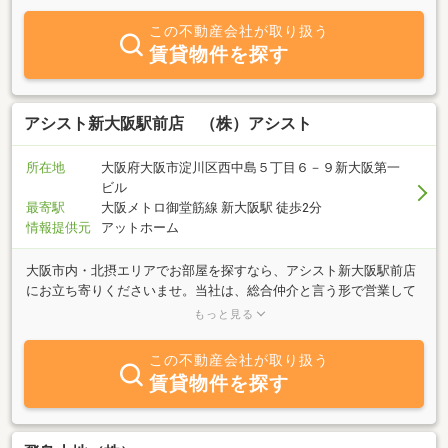
ます。
この不動産会社が取り扱う
賃貸物件を探す
アシスト新大阪駅前店 （株）アシスト
所在地
大阪府大阪市淀川区西中島５丁目６－９新大阪第一
ビル
最寄駅
大阪メトロ御堂筋線 新大阪駅 徒歩2分
情報提供元
アットホーム
大阪市内・北摂エリアでお部屋を探すなら、アシスト新大阪駅前店
にお立ち寄りくださいませ。当社は、総合仲介と言う形で営業して
おりますので、他業者さんの取り扱い物件も全てご紹介が可能で
もっと見る
す。また、仲介手数料もお家賃の半月分と、とってもお得になって
ます。また、「もう少し家賃が安かったら」「最初の入居費用が少
この不動産会社が取り扱う
し高い。。。」「今の家を解約してなくて」「引っ越し出来る日が
賃貸物件を探す
まだ先なんだけど」などなど、まずはどんな事でもお気軽にご相談
下さいませ。一番イイ状態でご契約をして頂く事をモットーに頑張
ります。アシスト新大阪駅前店は「絶対にお客様に損はさせませ