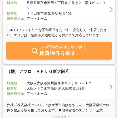
所在地
兵庫県姫路市安田４丁目５３番地２１湯浅ビル２０
２
最寄駅
ＪＲ山陽本線 姫路駅 徒歩16分
情報提供元
アットホーム
LGBTQフレンドリーな不動産屋さんです。安心してご来店くださ
い。エリアは、姫路市周辺地域から神戸まで対応しています！
この不動産会社が取り扱う
賃貸物件を探す
（株）アフロ ＡＦＬＯ新大阪店
所在地
大阪府大阪市淀川区西中島７丁目６－１２
最寄駅
大阪メトロ御堂筋線 新大阪駅 徒歩2分
情報提供元
アットホーム
弊社『株式会社アフロ』では大阪市内はもちろん、大阪府全域の物
件を幅広く取り扱っております。◆地域密着のスポンサー企業
━━━━━━━━━━━━━━━━━オリックス・バファローズ／
もっと見る