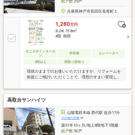
総戸数
29戸
兵庫県神戸市長田区長尾町１
1,280
万円
2
3LDK 75.8m
4階 南西
モニタ付インターホ
所有権
エレベーター
ン
2階以上
間取り図有り
現状のままでのお使いいただけますが、リフォームを
前提にご検討いただくことで、理想のすまい実現しや
すい物件です。リノベーション前提で検討されている
方に特におすすめです！■お部屋の特徴○地上5階建て
の4階部分○75.80m2（22.92坪）○南西向き○3LDK■買
高取台サンハイツ
物施設■セブンイレブン神戸育英高校南店 徒歩3分（約
200m）V・ドラッグ西長田店 徒歩6分（約420m）スー
パーマルハチ上池田店 徒歩6分（約450m）
山陽電鉄本線 西代駅 徒歩17分
その他の交通
築51年10ヶ月/地上8階地下1階建
総戸数
92戸