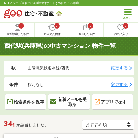
NTTグループ運営の不動産総合サイト goo住宅・不動産
1
0
0
0
最近検索した条件
最近見た物件
保存した条件
お気に入り
西代駅(兵庫県)の中古マンション 物件一覧
駅
変更する
山陽電気鉄道本線/西代
条件
変更する
指定なし
新着メールを受
検索条件を保存
アプリで探す
取る
34
件
が該当しました。