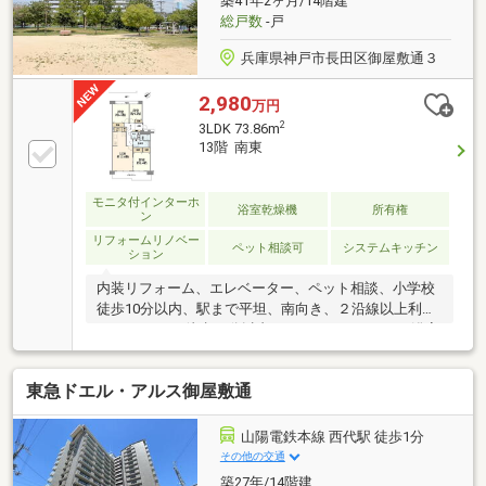
築41年2ヶ月/14階建
総戸数
-戸
兵庫県神戸市長田区御屋敷通３
2,980
万円
2
3LDK 73.86m
13階 南東
モニタ付インターホ
浴室乾燥機
所有権
ン
リフォームリノベー
ペット相談可
システムキッチン
ション
内装リフォーム、エレベーター、ペット相談、小学校
徒歩10分以内、駅まで平坦、南向き、２沿線以上利用
可、スーパー 徒歩10分以内、システムキッチン、浴室
乾燥機、陽当り良好、全居室収納、閑静な住宅地、高
層階、シャワー付洗面化粧台、セキュリティ充実、温
東急ドエル・アルス御屋敷通
水洗浄便座、ＴＶモニタ付インターホン、前面棟無、
通風良好、全居室フローリング、眺望良好、平坦地、
食器洗乾燥機、バイク置場、整備された歩道、浄水器
山陽電鉄本線 西代駅 徒歩1分
その他の交通
築27年/14階建