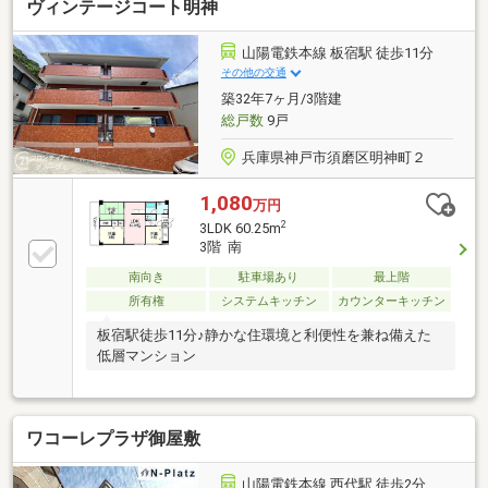
ヴィンテージコート明神
山陽電鉄本線 板宿駅 徒歩11分
その他の交通
築32年7ヶ月/3階建
総戸数
9戸
兵庫県神戸市須磨区明神町２
1,080
万円
2
3LDK 60.25m
3階 南
南向き
駐車場あり
最上階
所有権
システムキッチン
カウンターキッチン
板宿駅徒歩11分♪静かな住環境と利便性を兼ね備えた
低層マンション
ワコーレプラザ御屋敷
山陽電鉄本線 西代駅 徒歩2分