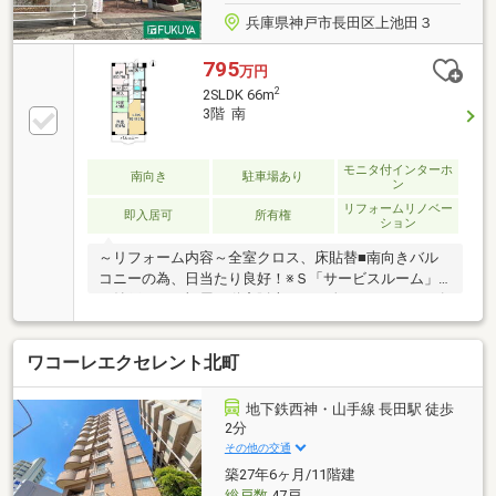
兵庫県神戸市長田区上池田３
795
万円
2
2SLDK 66m
3階 南
モニタ付インターホ
南向き
駐車場あり
ン
リフォームリノベー
即入居可
所有権
ション
～リフォーム内容～全室クロス、床貼替■南向きバル
コニーの為、日当たり良好！※Ｓ「サービスルーム」
は納戸です。福屋不動産販売では、次のようなニーズ
にもお応えしています。◆ お家さがしの段取りを知り
たい◆ご検討からご契約までの一連の流れをご説明し
ワコーレエクセレント北町
ます。初めての住まい購入のご参考にしてください
♪◆ 予算を知りたい◆収入や家賃から予算やローン金
額のシミュレーションをします。物件購入の際に不安
地下鉄西神・山手線 長田駅 徒歩
となる諸費用や税金のことにお答えします。その他リ
2分
フォーム・住み替えのお悩みなど幅広くお手伝いさせ
その他の交通
ていただきます。お家さがしをし始めてすぐの方もお
築27年6ヶ月/11階建
気軽にお問合せください♪
総戸数
47戸