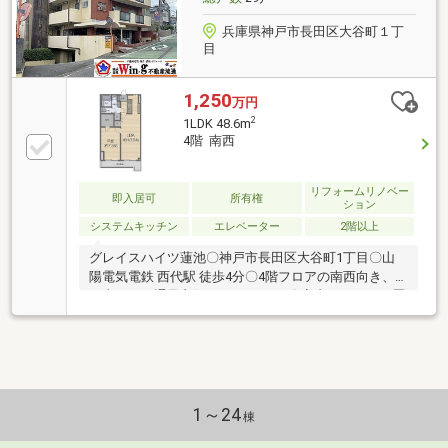
兵庫県神戸市長田区大谷町１丁
目
1,250
万円
2
1LDK 48.6m
4階 南西
リフォームリノベー
即入居可
所有権
ション
システムキッチン
エレベーター
2階以上
グレイスハイツ蓮池〇神戸市長田区大谷町1丁目〇山
陽電気電鉄 西代駅 徒歩4分〇4階フロアの南西向き、
日当たり・通風良好な1LDK+WIC♪〇室内リフォーム歴
がございます！
1～24
棟