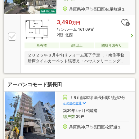
パティ06-6766-4641
兵庫県神戸市長田区御屋敷通１
3,490
万円
2
ワンルーム 161.09m
2階 北西
所有権
2階以上
間取り図有り
２０２６年８月中旬リフォーム完了予定（・南側事務
所床タイルカーペット張替え・ハウスクリーニング）
※管理費・修繕積立金変更検討中（現時点で詳細不
明）※この物件のお取引は、売主指定の司法書士をご
利用頂く事にご協力下さい。◆ お家さがしの段取りを
アーバンコモード新長田
知りたい◆ご検討からご契約までの一連の流れをご説
明します。初めての住まい購入のご参考にしてくださ
い♪◆ 予算を知りたい◆収入や家賃から予算やローン
ＪＲ山陽本線 新長田駅 徒歩2分
金額のシミュレーションをします。物件購入の際に不
その他の交通
安となる諸費用や税金のことにお答えします。
築39年4ヶ月/9階建
総戸数
39戸
兵庫県神戸市長田区松野通１