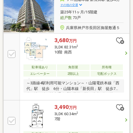
3．購入にかかる費用のシュミレーション作成！気に
その他の交通
なる【お金】のこと、イチからご説明します。見学予
築25年11ヶ月/15階建
約の詳細はイベント情報をご確認ください♪
総戸数
73戸
兵庫県神戸市長田区御屋敷通５
3,680
万円
2
3LDK 82.31m
10階 南西
駐車場あり
角部屋
所有権
エレベーター
2階以上
宅配ボックス
～3路線4駅利用可能マンション～・山陽電鉄本線「西
代」駅 徒歩 6分・山陽本線「新長田」駅 徒歩7
分・地下鉄西神山手線「新長田」駅 徒歩7分・地下
鉄西神山手線「板宿」駅 徒歩8分■壁芯82.31㎡(24.89
坪)の3LDKタイプ■15階建ての10階部分です。■南西・
3,490
万円
北西・北東側 ３方向角住戸につき採光、通風良好で
2
3LDK 60.34m
す。■エントランスは、オートロック方式です。ご内
7階
覧予約お待ちしております♪販売担当：中原(なかはら)
ＴＥＬ ｜070-1447-5926 ＬＩＮＥ｜mizuki-