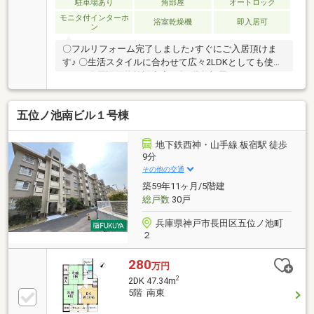
nakahara@livable
駐車場あり
角部屋
オートロック
モニタ付インターホ
浴室乾燥機
即入居可
ン
〇フルリフォーム完了しました♪すぐにご入居頂けま
す♪ 〇生活スタイルに合わせて広々2LDKとしても使え
ます♪ 〇周辺買物施設充実♪ 〇7階角部屋♪
五位ノ池南ビル１号棟
地下鉄西神・山手線 板宿駅 徒歩
9分
その他の交通
築59年11ヶ月/5階建
総戸数
30戸
兵庫県神戸市長田区五位ノ池町
２
280
万円
2
2DK 47.34m
5階 南東