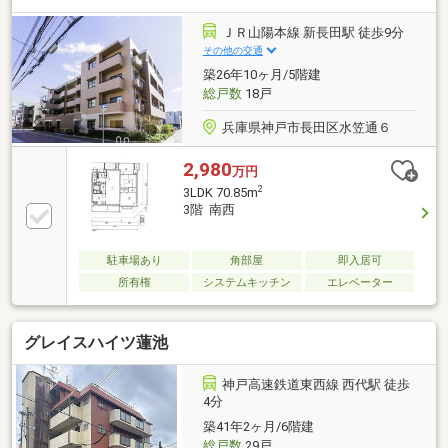
ＪＲ山陽本線 新長田駅 徒歩9分
その他の交通
築26年10ヶ月/5階建
総戸数
18戸
兵庫県神戸市長田区水笠通６
2,980
万円
2
3LDK 70.85m
3階 南西
駐車場あり
角部屋
即入居可
所有権
システムキッチン
エレベーター
グレイスハイツ蓮池
神戸高速鉄道東西線 西代駅 徒歩
4分
築41年2ヶ月/6階建
総戸数
29戸