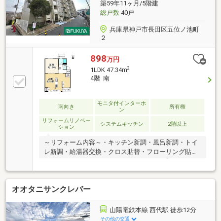
をし始めてすぐの方もお気軽にお問合せください♪
築59年11ヶ月/5階建
総戸数
40戸
兵庫県神戸市長田区五位ノ池町
２
898
万円
2
1LDK 47.34m
4階 南
モニタ付インターホ
南向き
所有権
ン
リフォームリノベー
システムキッチン
2階以上
ション
～リフォーム内容～・キッチン新調・風呂新調・トイ
レ新調・給湯器交換・クロス貼替・フローリング貼替
■アイランドキッチン♪□セキュリティーに◎モニター
付きインターホン！■山陽電気鉄道本線・神戸市西神
山手線『板宿駅』まで徒歩９分！◆ お家さがしの段取
オオタニサンクレバー
りを知りたい◆ご検討からご契約までの一連の流れを
ご説明します。初めての住まい購入のご参考にしてく
ださい♪◆ 予算を知りたい◆収入や家賃から予算やロ
山陽電鉄本線 西代駅 徒歩12分
ーン金額のシミュレーションをします。物件購入の際
その他の交通