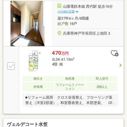
ム内容〉・システムキッチン新調・洗面台新調・ユニ
山陽電鉄本線 西代駅 徒歩16分
ットバス新調・トイレ新調・和室→洋室に変更などお
その他の交通
家探しは、『物件掲載数No.1』のトラストホームにお
築37年6ヶ月/6階建
任せください！ 0120-39-7710
総戸数
18戸
兵庫県神戸市長田区上池田３
470
万円
2
3LDK 61.15m
4階 南
南向き
角部屋
即入居可
リフォームリノベー
所有権
2階以上
ション
■リフォーム箇所 クロス全張替え、フローリング張
替え（洋室2部屋）、和室畳表替え、木部塗装、 CF
張替え（トイレ・洗面所・キッチン）、コンセントス
イッチ全交換■3ＬＤＫ■眺望、陽当たり良好
ヴェルデコート水笠