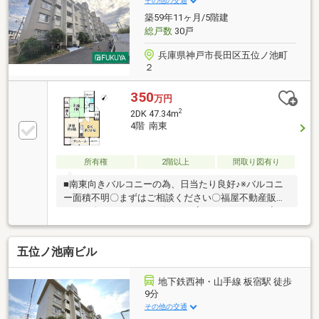
その他の交通
始めてすぐの方もお気軽にお問合せください♪
築59年11ヶ月/5階建
総戸数
30戸
兵庫県神戸市長田区五位ノ池町
２
350
万円
2
2DK 47.34m
4階 南東
所有権
2階以上
間取り図有り
■南東向きバルコニーの為、日当たり良好♪※バルコニ
ー面積不明〇まずはご相談ください〇福屋不動産販売
では、次のようなニーズにもお応えしています。◆ お
家さがしの段取りを知りたい◆ご検討からご契約まで
の一連の流れをご説明します。初めての住まい購入の
五位ノ池南ビル
ご参考にしてください♪◆ 予算を知りたい◆収入や家
賃から予算やローン金額のシミュレーションをしま
す。物件購入の際に不安となる諸費用や税金のことに
地下鉄西神・山手線 板宿駅 徒歩
お答えします。その他リフォーム・住み替えのお悩み
9分
など幅広くお手伝いさせていただきます。お家さがし
その他の交通