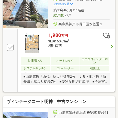
その他の交通
築30年8ヶ月/11階建
総戸数
72戸
兵庫県神戸市長田区水笠通１
1,980
万円
2
3LDK 60.03m
2階 南西
モニタ付インターホ
駐車場あり
オートロック
ン
システムキッチン
エレベーター
2階以上
■山陽電鉄「西代」駅より徒歩2分、ＪＲ・地下鉄「新
長田」駅より徒歩7分 ■便利な周辺住環境 ■全居室
収納有 ■南西向きバルコニーで陽当り・通風良好♪
■リフォーム履歴有（令和4年1月）
ヴィンテージコート明神 中古マンション
山陽電気鉄道本線 板宿駅 徒歩11
分