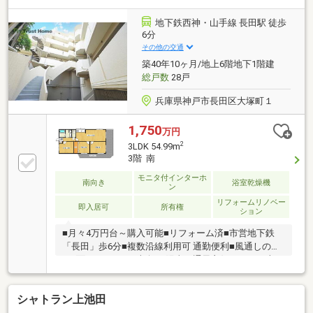
地下鉄西神・山手線 長田駅 徒歩
6分
その他の交通
築40年10ヶ月/地上6階地下1階建
総戸数
28戸
兵庫県神戸市長田区大塚町１
1,750
万円
2
3LDK 54.99m
3階 南
モニタ付インターホ
南向き
浴室乾燥機
ン
リフォームリノベー
即入居可
所有権
ション
■月々4万円台～購入可能■リフォーム済■市営地下鉄
「長田」歩6分■複数沿線利用可 通勤便利■風通しの良
い2面バルコニー■南向き 陽当り通風良好■54.99平米の
3LDK 3階部分■バルコニーに面した明るいリビング■住
空間スッキリ！居室収納■食洗機付！お料理の後片付
シャトラン上池田
けをサポート◎■モニタ付インターホン有■小学校、ス
ーパー、病院が徒歩10分圏内〈令和7年11月リフォー