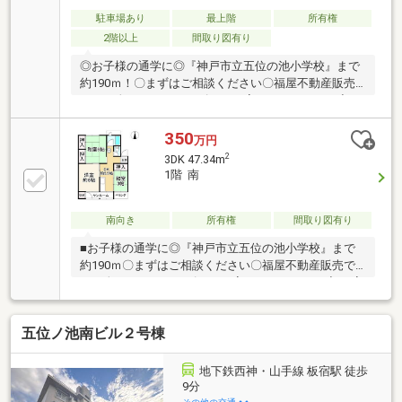
駐車場あり
最上階
所有権
2階以上
間取り図有り
◎お子様の通学に◎『神戸市立五位の池小学校』まで
約190ｍ！〇まずはご相談ください〇福屋不動産販売
では、次のようなニーズにもお応えしています。◆ お
家さがしの段取りを知りたい◆ご検討からご契約まで
の一連の流れをご説明します。初めての住まい購入の
350
万円
ご参考にしてください♪◆ 予算を知りたい◆収入や家
2
3DK 47.34m
賃から予算やローン金額のシミュレーションをしま
1階 南
す。物件購入の際に不安となる諸費用や税金のことに
お答えします。その他リフォーム・住み替えのお悩み
など幅広くお手伝いさせていただきます。お家さがし
南向き
所有権
間取り図有り
をし始めてすぐの方もお気軽にお問合せください♪※バ
■お子様の通学に◎『神戸市立五位の池小学校』まで
ルコニー面積確認中
約190ｍ〇まずはご相談ください〇福屋不動産販売で
は、次のようなニーズにもお応えしています。◆ お家
さがしの段取りを知りたい◆ご検討からご契約までの
一連の流れをご説明します。初めての住まい購入のご
五位ノ池南ビル２号棟
参考にしてください♪◆ 予算を知りたい◆収入や家賃
から予算やローン金額のシミュレーションをします。
物件購入の際に不安となる諸費用や税金のことにお答
地下鉄西神・山手線 板宿駅 徒歩
えします。その他リフォーム・住み替えのお悩みなど
9分
幅広くお手伝いさせていただきます。お家さがしをし