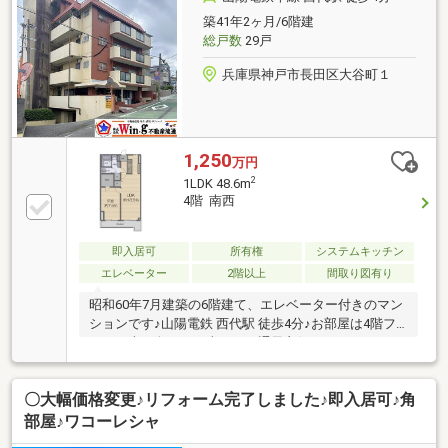
築41年2ヶ月/6階建
総戸数
29戸
兵庫県神戸市長田区大谷町１
1,250
万円
2
1LDK 48.6m
4階 南西
即入居可
所有権
システムキッチン
エレベーター
2階以上
間取り図有り
昭和60年7月建築の6階建て、エレベーター付きのマン
ションです♪山陽電鉄 西代駅 徒歩4分♪お部屋は4階フ
ロアの南西向き、日当たり・通風良好な1LDK+WICで
す！LDK約13.5帖で開放感がございます♪キッチンに窓
があり換気ができます！洋室にウォークインクローゼ
〇大幅価格変更♪リフォーム完了しました♪即入居可♪角
ットがございます！室内リフォーム歴がございます♪
平成28年5月：システムキッチン・ユニットバス・給
部屋♪ワコーレシャ
湯器・洗面化粧台・トイレ交換、全室フローリング張