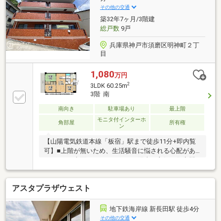
その他の交通
築32年7ヶ月/3階建
総戸数
9戸
兵庫県神戸市須磨区明神町２丁
目
1,080
万円
2
3LDK 60.25m
3階 南
南向き
駐車場あり
最上階
モニタ付インターホ
角部屋
所有権
ン
【山陽電気鉄道本線「板宿」駅まで徒歩11分+即内覧
可】■上階が無いため、生活騒音に悩される心配があ
りません■南面バルコニーにつき陽当り良好な住空間■
独立洗面所やシステムキッチンなど設備充実
アスタプラザウェスト
地下鉄海岸線 新長田駅 徒歩4分
その他の交通