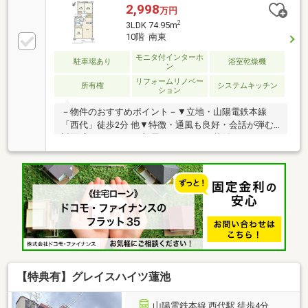
2,998
万円
2
3LDK 74.95m
10階 南東
モニタ付インターホ
駐車場あり
浴室乾燥機
ン
リフォームリノベー
所有権
システムキッチン
ション
－物件のおすすめポイント－▼立地・山陽電鉄本線
「西代」徒歩2分 他▼特徴・通風も良好・会話が弾む
対面式キッチン・お部屋がすっきりと片付くWIC・エ
レベーター停止階▼設備・食洗機・浄水器・電気浴室
乾燥機▼2026年8月室内リフォーム内容【新調】キッ
チン、UB、便器タンク、給湯器、TVモニタ付インタ
ーホン 等【張替】フローリング(LDK、廊下、洋室3室)
等【その他】フロアタイル貼り(玄関土間) 他▼周辺環
境・セブンイレブン 徒歩2分(約90m)■ ご希望の住まい
探しをお手伝いします ━━━━━・・・物件の詳細・
ご相談はお気軽にお問い合わせください。
【特典有】グレイスハイツ蓮池
山陽電鉄本線 西代駅 徒歩4分