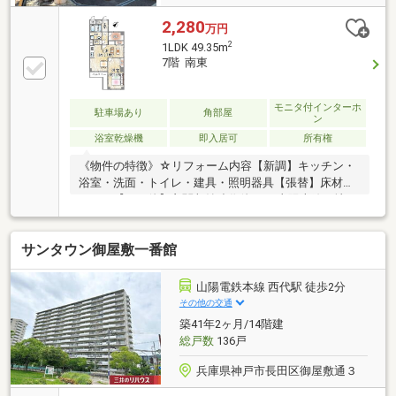
2,280
万円
2
1LDK 49.35m
7階 南東
モニタ付インターホ
駐車場あり
角部屋
ン
浴室乾燥機
即入居可
所有権
《物件の特徴》☆リフォーム内容【新調】キッチン・
浴室・洗面・トイレ・建具・照明器具【張替】床材・
クロス【その他】玄関収納造作他・JR山陽本線、地下
鉄西神・山手線・海岸線「新長田」駅徒歩2分・東南
角部屋で日当たり、通風、眺望良好・リビングダイニ
サンタウン御屋敷一番館
ングにも収納あり・蓮池小学校／西代中学校※駐車場
の空き状況はお問合せくださいスマホユーザーの方は
右下の青いボタンでお問い合わせいただければスムー
山陽電鉄本線 西代駅 徒歩2分
ズにご案内させていただけます。◆初めてのマイホー
その他の交通
ム探しに自信があります◆ご自宅までのお迎え無料サ
築41年2ヶ月/14階建
ービス実施中◆ローンアドバイザーとFPによる月々の
総戸数
136戸
生活費改善 アドバイス実施中
兵庫県神戸市長田区御屋敷通３