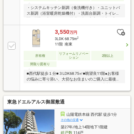
・システムキッチン新調（食洗機付き）・ユニットバ
ス新調（浴室暖房乾燥機付）・洗面台新調・トイレ新
調・間取り変更（ＬＤＫ拡張工事、和室→洋室に変
更）・全室フローリング張替え・全室クロス張替え・
給湯器交換・建具交換■ペット飼育可（規約による制
3,550
万円
限有）■１１階部分につき、眺望・採光・通風良好！
2
3LDK 68.75m
～バルコニーから海、紀伊半島が望めます！～■平成
11階 南東
１１年建築のオートロックマンション
リフォームリノベー
所有権
2階以上
ション
間取り図有り
■西代駅徒歩１分■３LDK68.75㎡■眺望良11階●お客様
の悩みに寄り添い、大切なお住まいのご購入に最後ま
でお付き添いいたします！●リフォームのご相談もご
希望に沿って承っております！●購入・売却・ローン
のご相談・・・しっかりとお聞き取り致します！なん
東急ドエルアルス御屋敷通
でもお気軽にご相談ください！☆☆お家購入検討時の
注意点や購入時からのライフプラン見直し、家族形態
の変化にともなう必要なお家の改装、メンテナンス、
山陽電鉄本線 西代駅 徒歩1分
資産運用、贈与や相続まで、当社提携の各分野の専門
その他の交通
家と共に、安心のサポートをさせて頂いております。
築27年/地上14階地下1階建
☆☆ご連絡お待ちしております！株式会社ライブプロ
総戸数
114戸