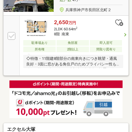
兵庫県神戸市長田区北町２
2,650
万円
2
2LDK 60.64m
8階 南東
駐車場あり
角部屋
即入居可
所有権
2階以上
間取り図有り
◇特徴・11階建8階部分の南東向きにつき眺望・通風
良好・3面に窓がある角住戸のためプライバシー性も
確保・忙しい朝に嬉しい独立洗面化粧台を設置・3沿
線が利用可能で都心へのアクセス良好・即引渡し可能
なため新生活をスムーズに開始可能◇立地・神戸市立
長田南小学校まで徒歩約8分・神戸市立長田中学校ま
で徒歩約9分◆◇弊社が選ばれる理由◆◇１．お金の
扱い方のプロ、ファイナンシャルプランナーが資金計
画をサポート！２．買い替えなどにも対応できる売却
専門チームあり！３．たくさんの銀行と繋がりがある
ため、最も低金利になるように審査が可能！お気軽に
お問合せください
エクセル大塚