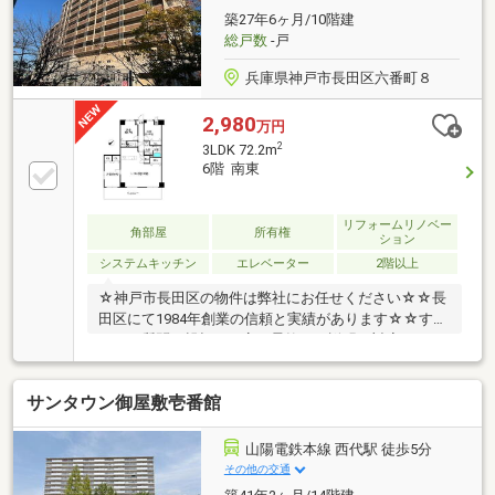
ット有■周辺環境■○駒ヶ林小学校○駒ヶ林中学校
築27年6ヶ月/10階建
総戸数
-戸
兵庫県神戸市長田区六番町８
2,980
万円
2
3LDK 72.2m
6階 南東
リフォームリノベー
角部屋
所有権
ション
システムキッチン
エレベーター
2階以上
☆神戸市長田区の物件は弊社にお任せください☆☆長
田区にて1984年創業の信頼と実績があります☆☆すべ
てのご質問に親切・丁寧・柔軟にご説明・対応させて
頂きます☆■おすすめポイント■〇令和8年9月リフォー
ム予定キッチン・風呂・洗面・トイレ水回り一新、フ
サンタウン御屋敷壱番館
ローリング上張り、建具新調、クロス全室張替4LDKか
ら3LDKに間取り変更〇角部屋3LDKの間取り♪〇3WYA
アクセス可能〇高速長田駅まで徒歩4分、地下鉄「長
山陽電鉄本線 西代駅 徒歩5分
田駅」まで徒歩3分〇近隣商業施設が多数あり生活の
その他の交通
利便良好♪■周辺環境■○宮川小学校○西代中学校