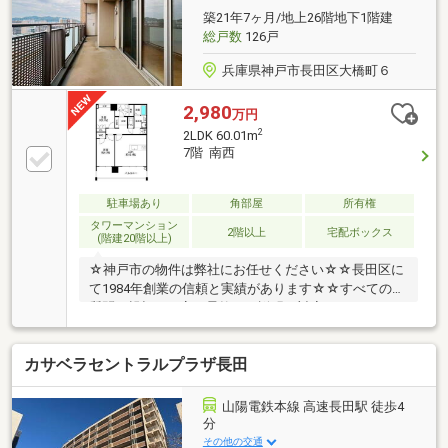
築21年7ヶ月/地上26階地下1階建
総戸数
126戸
兵庫県神戸市長田区大橋町６
2,980
万円
2
2LDK 60.01m
7階 南西
駐車場あり
角部屋
所有権
タワーマンション
2階以上
宅配ボックス
(階建20階以上)
☆神戸市の物件は弊社にお任せください☆☆長田区に
て1984年創業の信頼と実績があります☆☆すべてのご
質問に親切・丁寧・柔軟にご説明・対応させて頂きま
す☆月々のお支払例やオススメポイントはこちら↓↓↓■
月々のお支払い例■〇2980万円借入・35年ローン・金
カサベラセントラルプラザ長田
利1.235％の場合管理費・修繕費用合わせて月々約
115688円でお住まい頂けます♪是非今の賃料と比べて
みて下さい♪■おすすめポイント■〇最寄りの駅まで徒
山陽電鉄本線 高速長田駅 徒歩4
歩約4分〇駐車場1台分(現状空無)○近隣商業施設大充実
分
〇一番近い公園まで徒歩2分〇ウォークインクローゼ
その他の交通