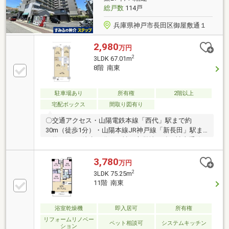
総戸数
114戸
兵庫県神戸市長田区御屋敷通１
2,980
万円
2
3LDK 67.01m
8階 南東
駐車場あり
所有権
2階以上
宅配ボックス
間取り図有り
〇交通アクセス・山陽電鉄本線「西代」駅まで約
30m（徒歩1分）・山陽本線JR神戸線「新長田」駅ま
で約770m（徒歩10分）・神戸市営地下鉄西神山手線
／海岸線「新長田」駅まで約590m（徒歩8分）〇平成
１１年９月建築〇専有面積：６７.０１㎡〇全居室収納
3,780
万円
〇南東向き〇ペット飼育可（規約による制限あり）〇
2
3LDK 75.25m
宅配ボックス
11階 南東
浴室乾燥機
即入居可
所有権
リフォームリノベー
ペット相談可
システムキッチン
ション