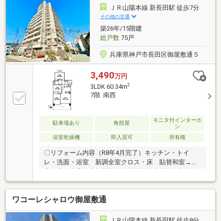
替え、全居室建具・収納建具交換などされておりま
ＪＲ山陽本線 新長田駅 徒歩7分
す！令和8年3月：全室クロス張替え、ガスコンロ・水
その他の交通
栓カラン・給湯器交換、ハウスクリーニングなどされ
築26年/15階建
ております♪ぜひお問い合わせくださいませ！
総戸数
75戸
兵庫県神戸市長田区御屋敷通５
3,490
万円
2
3LDK 60.34m
7階 南西
モニタ付インターホ
駐車場あり
角部屋
ン
浴室乾燥機
即入居可
所有権
〇リフォーム内容（R8年4月完了）キッチン・トイ
レ・洗面・浴室 新調全室クロス・床 貼替和室→洋
室に変更建具 交換美装他〇学校蓮池小学校…徒歩約6
分西代中学校…徒歩約17分〇弊社が選ばれ続ける理由
1．住宅ローンに自信あり！提携銀行多数あり♪頭金ゼ
ワコーレシャロウ御屋敷通
ロで購入可能です。金利や条件などお客様にあった最
適なご提案可能♪2．初めての購入の方も安心のサポー
トお一人お一人に寄り添ったご提案をいたします。
ＪＲ山陽本線 新長田駅 徒歩8分