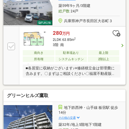
に不安となる諸費用や税金のことにお答えします。※
築59年9ヶ月/3階建
写真中の家具等の調度品は売買対象に含まれません。
総戸数
24戸
兵庫県神戸市長田区大谷町３
280
万円
2
2LDK 63.85m
3階 南
南向き
駐車場あり
最上階
所有権
システムキッチン
2階以上
■各居室に収納がございます♪※修繕積立金は管理費に
含みます。〇まずはご相談ください〇福屋不動産販売
では、次のようなニーズにもお応えしています。◆ お
家さがしの段取りを知りたい◆ご検討からご契約まで
の一連の流れをご説明します。初めての住まい購入の
グリーンヒルズ鷹取
ご参考にしてください♪◆ 予算を知りたい◆収入や家
賃から予算やローン金額のシミュレーションをしま
す。物件購入の際に不安となる諸費用や税金のことに
地下鉄西神・山手線 板宿駅 徒歩
お答えします。
14分
その他の交通
築32年/地上5階地下1階建