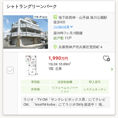
シャトラングリーンパーク
地下鉄西神・山手線 湊川公園駅
徒歩6分
その他の交通
築39年7ヶ月/5階建
総戸数
17戸
兵庫県神戸市兵庫区荒田町４
1,990
万円
2
1SLDK 55.89m
1階 北東
専用庭
浴室乾燥機
即入居可
リフォームリノベー
所有権
システムキッチン
ション
ラジオ・TV CM「サンテレビボックス席」にてテレビ
CM、「kissFM kobe」にてラジオCMを放送中！ 地域
に根ざした情報力とスピード感のある対応で、理想の
住まい探しをサポート致します♪