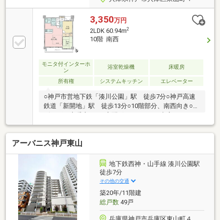
3,350
万円
2
2LDK 60.94m
10階 南西
モニタ付インターホ
浴室乾燥機
床暖房
ン
所有権
システムキッチン
エレベーター
○神戸市営地下鉄「湊川公園」駅 徒歩7分○神戸高速
鉄道「新開地」駅 徒歩13分○10階部分、南西向き○リ
ビングに床暖房あり○宅配ボックスあり○空室につき、
お気軽にご内覧ください！～室内リフォーム履歴あり
(2022年3月)～・フローリング張替・クロス貼替・シス
アーバニス神戸東山
テムキッチン交換・ユニットバス交換(浴室暖房乾燥機
つき)・洗面化粧台交換・トイレ交換(温水洗浄便座つ
き)・畳表替え・襖張替え・給湯器交換 等～周辺環境
地下鉄西神・山手線 湊川公園駅
～・夢野の丘小学校…徒歩3分(約240m)・夢野中学校…
徒歩7分
徒歩14分(約1100m)・ダイエー湊川店…徒歩6分(約
その他の交通
460m)
築20年/11階建
総戸数
49戸
兵庫県神戸市兵庫区東山町４