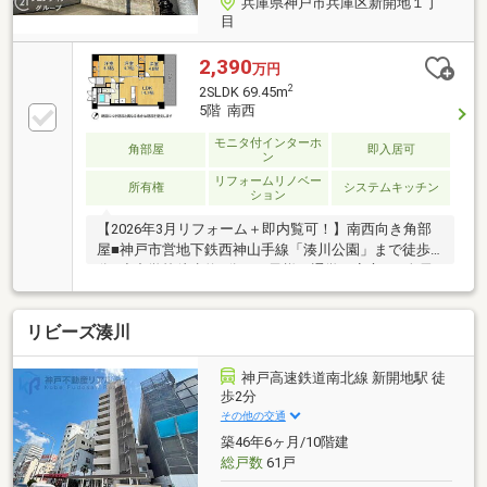
兵庫県神戸市兵庫区新開地１丁
目
2,390
万円
2
2SLDK 69.45m
5階 南西
モニタ付インターホ
角部屋
即入居可
ン
リフォームリノベー
所有権
システムキッチン
ション
【2026年3月リフォーム＋即内覧可！】南西向き角部
屋■神戸市営地下鉄西神山手線「湊川公園」まで徒歩4
分■小中学校徒歩約8分でお子様の通学も安心！■全居
室収納！お部屋をすっきりと保てますね
リビーズ湊川
神戸高速鉄道南北線 新開地駅 徒
歩2分
その他の交通
築46年6ヶ月/10階建
総戸数
61戸