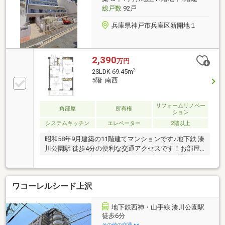
総戸数
92戸
兵庫県神戸市兵庫区新開地１
2,390
万円
2
2SLDK 69.45m
5階 南西
リフォームリノベー
角部屋
所有権
ション
システムキッチン
エレベーター
2階以上
昭和58年9月建築の11階建てマンションです♪地下鉄 湊
川公園駅 徒歩4分の便利な交通アクセスです！お部屋
は5階フロアの南西向き・角部屋・日当たり・通風・
眺望良好・2SLDKです♪LDK約14.7帖で開放感がござい
ます！対面式キッチンで会話を楽しみながらお料理が
ワコーレルシード上沢
できます♪全居室収納・サービスルームもあり収納ス
ペースが充実しております！ワイドバルコニーで広く
使えて洗濯物も干しやすそうですね♪令和8年3月に室
地下鉄西神・山手線 湊川公園駅
内リフォーム歴がございます！システムキッチン・ユ
徒歩6分
ニットバス・洗面化粧台・トイレ・建具新規交換、配
その他の交通