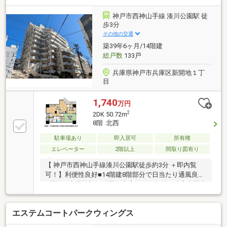
神戸市西神山手線 湊川公園駅 徒
歩3分
その他の交通
築39年6ヶ月/14階建
総戸数
133戸
兵庫県神戸市兵庫区新開地１丁
目
1,740
万円
2
2DK 50.72m
8階 北西
駐車場あり
即入居可
所有権
エレベーター
2階以上
間取り図有り
【 神戸市西神山手線湊川公園駅徒歩約3分 ＋即内覧
可！】利便性良好■14階建8階部分で日当たり通風良好
■周辺は商業施設や公園が充実した平坦地 ■兵庫大開小
学校まで徒歩9分の好立地
エステムコートパークウィングス