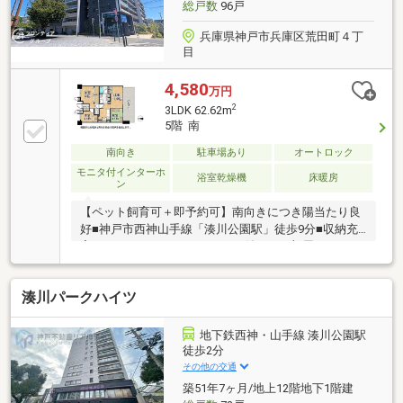
総戸数
96戸
兵庫県神戸市兵庫区荒田町４丁
目
4,580
万円
2
3LDK 62.62m
5階 南
南向き
駐車場あり
オートロック
モニタ付インターホ
浴室乾燥機
床暖房
ン
【ペット飼育可＋即予約可】南向きにつき陽当たり良
好■神戸市西神山手線「湊川公園駅」徒歩9分■収納充
実！ウォークインクローゼット付きでお部屋スッキリ
■防犯面も安心なオートロック付きマンション
湊川パークハイツ
地下鉄西神・山手線 湊川公園駅
徒歩2分
その他の交通
築51年7ヶ月/地上12階地下1階建