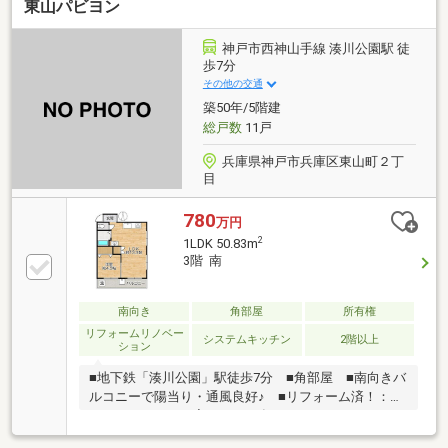
東山パビヨン
神戸市西神山手線 湊川公園駅 徒
歩7分
その他の交通
築50年/5階建
総戸数
11戸
兵庫県神戸市兵庫区東山町２丁
目
780
万円
2
1LDK 50.83m
3階 南
南向き
角部屋
所有権
リフォームリノベー
システムキッチン
2階以上
ション
■地下鉄「湊川公園」駅徒歩7分 ■角部屋 ■南向きバ
ルコニーで陽当り・通風良好♪ ■リフォーム済！：床
フロアリフォーム完了（2026年7月）