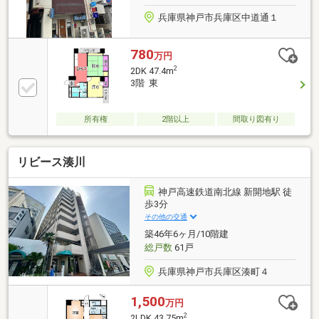
兵庫県神戸市兵庫区中道通１
780
万円
2
2DK 47.4m
3階 東
所有権
2階以上
間取り図有り
リビース湊川
神戸高速鉄道南北線 新開地駅 徒
歩3分
その他の交通
築46年6ヶ月/10階建
総戸数
61戸
兵庫県神戸市兵庫区湊町４
1,500
万円
2
2LDK 43.75m