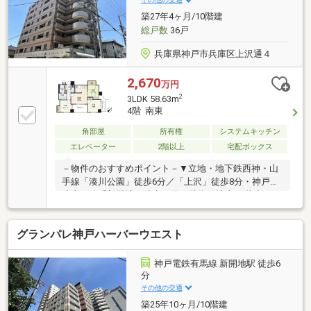
管更新、クロス全室貼替、床材貼替、ハウスクリーニ
築27年4ヶ月/10階建
ングなど♪ぜひお問い合わせくださいませ！
総戸数
36戸
兵庫県神戸市兵庫区上沢通４
2,670
万円
2
3LDK 58.63m
4階 南東
角部屋
所有権
システムキッチン
エレベーター
2階以上
宅配ボックス
－物件のおすすめポイント－▼立地・地下鉄西神・山
手線「湊川公園」徒歩6分／「上沢」徒歩8分・神戸高
速東西線「新開地」徒歩10分▼特徴・地上10階建の4
階部分・お料理に集中しやすい壁付けタイプのキッチ
ンを採用・足を伸ばしてくつろげる約5.3帖の和室が
グランパレ神戸ハーバーウエスト
LDに隣接・LDが南東向きバルコニーに面する間取り・
各洋室は2面採光設計・和室・各洋室に収納スペース
を確保・浴室には窓があり、こまめな自然換気が可能
神戸電鉄有馬線 新開地駅 徒歩6
▼設備・シャンプードレッサー付き洗面化粧台・宅配
分
ボックス■ ご希望の住まい探しをお手伝いします
その他の交通
━━━━━・・・物件の詳細・ご相談はお気軽にお問
築25年10ヶ月/10階建