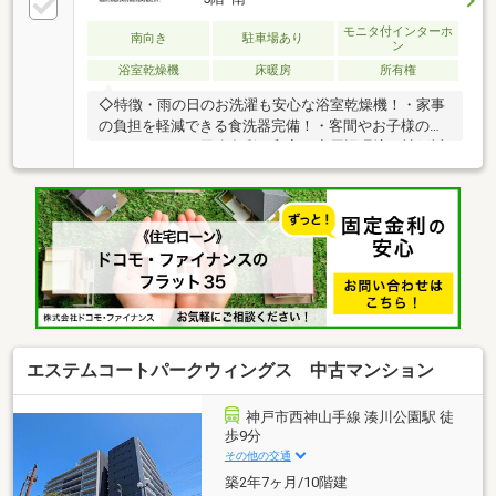
モニタ付インターホ
南向き
駐車場あり
ン
浴室乾燥機
床暖房
所有権
◇特徴・雨の日のお洗濯も安心な浴室乾燥機！・家事
の負担を軽減できる食洗器完備！・客間やお子様のプ
レイルームなど用途多彩な和室！◇周辺環境・神戸祇
園小学校まで徒歩約5分・湊翔楠中学校まで徒歩約11
分◆◇弊社が選ばれる理由◆◇１．お金の扱い方のプ
ロ、ファイナンシャルプランナーが資金計画をサポー
ト！２．買い替えなどにも対応できる売却専門チーム
あり！３．たくさんの銀行と繋がりがあるため、最も
低金利になるように審査が可能！４．物件のお引渡し
後に必要になったお家のリフォームも弊社のリフォー
ムプランナーがご提案！５．定期的にご連絡を繋ぎ、
有事の際に迅速にサポートいたします
エステムコートパークウィングス 中古マンション
神戸市西神山手線 湊川公園駅 徒
歩9分
その他の交通
築2年7ヶ月/10階建