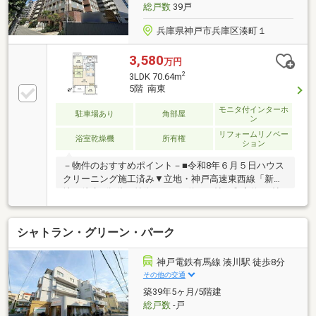
い合わせください。
総戸数
39戸
兵庫県神戸市兵庫区湊町１
3,580
万円
2
3LDK 70.64m
5階 南東
モニタ付インターホ
駐車場あり
角部屋
ン
リフォームリノベー
浴室乾燥機
所有権
ション
－物件のおすすめポイント－■令和8年６月５日ハウス
クリーニング施工済み▼立地・神戸高速東西線「新開
地」徒歩6分 他▼特徴・LDKは約15.7帖、和室約5.2帖
が隣接・お料理中も会話が弾む対面式キッチン・南東
向きバルコニー有・浴室に窓有り・分譲駐車場権利付
シャトラン・グリーン・パーク
(車種による)▼設備・浴室乾燥機・宅配BOX▼2021年3
月室内リフォーム履歴有【交換】キッチン、UB、洗面
化粧台、トイレ【その他】全居室クロス張替、畳表
神戸電鉄有馬線 湊川駅 徒歩8分
替、フロアタイル新調■ ご希望の住まい探しをお手伝
その他の交通
いします ━━━━━・・・物件の詳細・ご相談はお気
築39年5ヶ月/5階建
軽にお問い合わせください。
総戸数
-戸