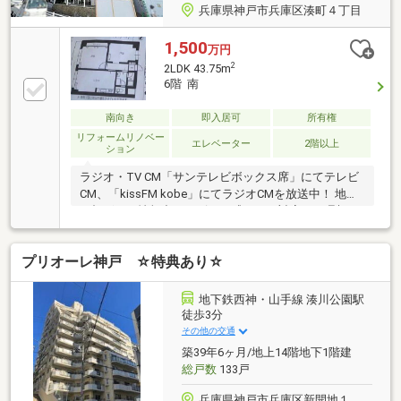
兵庫県神戸市兵庫区湊町４丁目
1,500
万円
2
2LDK 43.75m
6階 南
南向き
即入居可
所有権
リフォームリノベー
エレベーター
2階以上
ション
ラジオ・TV CM「サンテレビボックス席」にてテレビ
CM、「kissFM kobe」にてラジオCMを放送中！ 地域
に根ざした情報力とスピード感のある対応で、理想の
住まい探しをサポート致します♪
プリオーレ神戸 ☆特典あり☆
地下鉄西神・山手線 湊川公園駅
徒歩3分
その他の交通
築39年6ヶ月/地上14階地下1階建
総戸数
133戸
兵庫県神戸市兵庫区新開地１