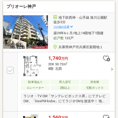
プリオーレ神戸
地下鉄西神・山手線 湊川公園駅
徒歩3分
その他の交通
築39年6ヶ月/地上14階地下1階建
総戸数
133戸
兵庫県神戸市兵庫区新開地１
1,740
万円
2
2DK 50.72m
8階 北西
駐車場あり
即入居可
所有権
エレベーター
2階以上
宅配ボックス
ラジオ・TV CM「サンテレビボックス席」にてテレビ
CM、「kissFM kobe」にてラジオCMを放送中！ 地域
に根ざした情報力とスピード感のある対応で、理想の
住まい探しをサポート致します♪
1,560
万円