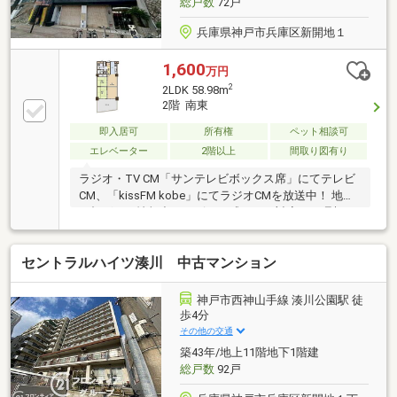
総戸数
72戸
兵庫県神戸市兵庫区新開地１
1,600
万円
2
2LDK 58.98m
2階 南東
即入居可
所有権
ペット相談可
エレベーター
2階以上
間取り図有り
ラジオ・TV CM「サンテレビボックス席」にてテレビ
CM、「kissFM kobe」にてラジオCMを放送中！ 地域
に根ざした情報力とスピード感のある対応で、理想の
住まい探しをサポート致します♪
セントラルハイツ湊川 中古マンション
神戸市西神山手線 湊川公園駅 徒
歩4分
その他の交通
築43年/地上11階地下1階建
総戸数
92戸