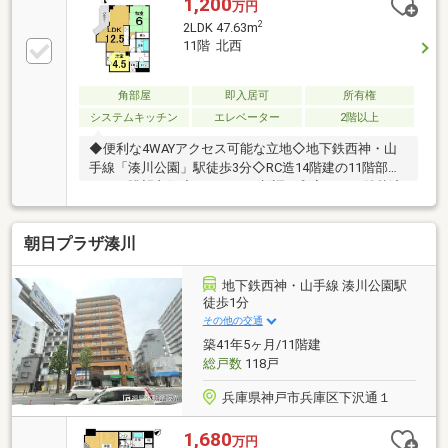
1,200
万円
和室は約6.0帖、押入付・洋室2室に面するバルコニ
2
2LDK 47.63m
ー・住戸の独立性を高める玄関ポーチ・不在時も荷受
11階 北西
けが可能な宅配BOX付▼周辺環境・ダイエー湊川店 徒
歩6分(約450m)・ファミリーマート 徒歩4分(約280m)■
ご希望の住まい探しをお手伝いします
角部屋
即入居可
所有権
━━━━━・・・物件の詳細・ご相談はお気軽にお問
システムキッチン
エレベーター
2階以上
い合わせください。
◆便利な4WAYアクセス可能な立地◇地下鉄西神・山
手線「湊川公園」駅徒歩3分◇RC造14階建の11階部分
につき眺望良好◇ガスコンロ新調・和室クロス貼替済
◇神鉄食彩館新開地店まで徒歩5分◇総戸数133戸のス
ケール・空室物件■ハウスドゥ！阪急伊丹駅前店物件
朝日プラザ湊川
選びから住宅ローンまで、住まい探しを丁寧にサポー
ト。見学予約もお気軽にご相談ください。
地下鉄西神・山手線 湊川公園駅
徒歩1分
その他の交通
築41年5ヶ月/11階建
総戸数
118戸
兵庫県神戸市兵庫区下沢通１
1,680
万円