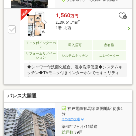
1,560
万円
2
2LDK 51.71m
1階 北西
モニタ付インターホ
即入居可
所有権
ン
リフォームリノベー
システムキッチン
エレベーター
ション
◆シャワー付洗面化粧台、温水洗浄便座◆システムキ
ッチン◆TVモニタ付きインターホンでセキュリティ充
実！◆2面以上バルコニー◆エレベーター、宅配ボッ
クス＜リフォーム内容＞・キッチン新調・浴室新調・
ウォシュレット交換、トイレ新調・洗濯水栓、パン交
パレス大開通
換・洗面台新調・クロス全室張替え・アクセントクロ
ス施工・ソフト巾木交換・床 上張り(L-45・フロアタ
イル・CF)・シーリング交換・建具交換・床見切り施
神戸電鉄有馬線 新開地駅 徒歩2
工・木部塗装工・スイッチ、コンセント交換・エアコ
分
ンキャプ交換・ハウスクリーニング＜周辺地域＞・フ
その他の交通
ァミリーマート湊川公園南店・・・徒歩約3分
築43年7ヶ月/11階建
総戸数
39戸