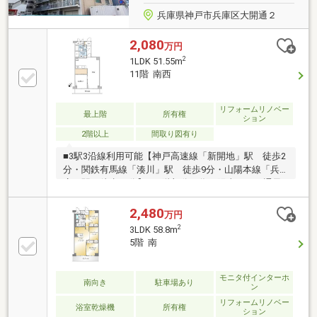
兵庫県神戸市兵庫区大開通２
2,080
万円
2
1LDK 51.55m
11階 南西
リフォームリノベー
最上階
所有権
ション
2階以上
間取り図有り
■3駅3沿線利用可能【神戸高速線「新開地」駅 徒歩2
分・関鉄有馬線「湊川」駅 徒歩9分・山陽本線「兵
庫」駅 徒歩12分】■11階部分の為、陽当たり・通風
良好です。■近隣にスーパー等生活至便性が高い立地
です。 業務スーパー湊川店 徒歩8分、ローソン 神戸
2,480
万円
三川口町三丁目店 徒歩6分◇◆新規内装リフォーム物
2
3LDK 58.8m
件（2026年7月中旬完了）◇◆ 【リフォーム概要】全
5階 南
室クロス張り替え、フローリング張り、給湯器、キッ
チン・洗面・浴室・トイレ新規交換・ハウスクリーニ
ングetc..
モニタ付インターホ
南向き
駐車場あり
ン
リフォームリノベー
浴室乾燥機
所有権
ション