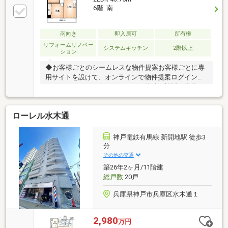
6階 南
南向き
即入居可
所有権
リフォームリノベー
システムキッチン
2階以上
ション
◆お客様ごとのシームレスな物件提案お客様ごとに専
用サイトを設けて、オンラインで物件提案ログイン不
要でアクセスするだけでどこでも物件を検討、比較で
きます「見やすくて楽になった」「施設やハザードマ
ップも同時に見られて検討しやすい」と好評いただい
ローレル水木通
ております。未掲載物件でもサイトに複数反映させて
条件に合う物件にて内覧ご検討いただけます。
神戸電鉄有馬線 新開地駅 徒歩3
分
その他の交通
築26年2ヶ月/11階建
総戸数
20戸
兵庫県神戸市兵庫区水木通１
2,980
万円