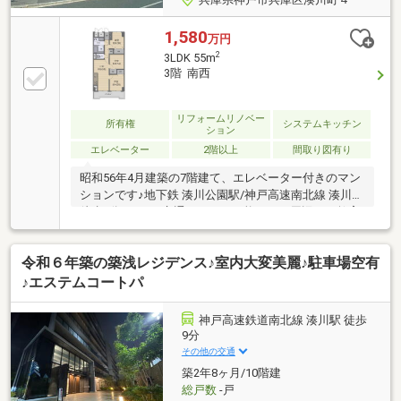
1,580
万円
2
3LDK 55m
3階 南西
リフォームリノベー
所有権
システムキッチン
ション
エレベーター
2階以上
間取り図有り
昭和56年4月建築の7階建て、エレベーター付きのマン
ションです♪地下鉄 湊川公園駅/神戸高速南北線 湊川駅
徒歩9分の2WAY交通アクセス可能です！周辺には教育
施設・スーパー・ドラッグストア・郵便局・病院・区
役所などがあり各種行政の手続きやお買い物等大変便
令和６年築の築浅レジデンス♪室内大変美麗♪駐車場空有
利な立地です♪お部屋は3階の南西向き・日当たり・通
風良好な3LDKです！全居室収納がありお部屋をスッキ
♪エステムコートパ
リと片付けてお住まいいただけます♪令和8年7月に室
内リフォーム歴がございます！システムキッチン・ユ
神戸高速鉄道南北線 湊川駅 徒歩
ニットバス・給湯器・洗面化粧台・洗濯パン・トイ
9分
レ・スイッチ交換、全面フローリング・全室クロス張
その他の交通
替え、全室建具新調、ハウスクリーニングなど♪
築2年8ヶ月/10階建
総戸数
-戸