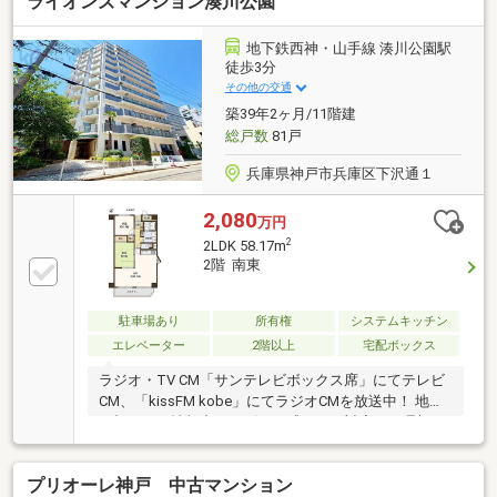
ライオンズマンション湊川公園
地下鉄西神・山手線 湊川公園駅
徒歩3分
その他の交通
築39年2ヶ月/11階建
総戸数
81戸
兵庫県神戸市兵庫区下沢通１
2,080
万円
2
2LDK 58.17m
2階 南東
駐車場あり
所有権
システムキッチン
エレベーター
2階以上
宅配ボックス
ラジオ・TV CM「サンテレビボックス席」にてテレビ
CM、「kissFM kobe」にてラジオCMを放送中！ 地域
に根ざした情報力とスピード感のある対応で、理想の
住まい探しをサポート致します♪
プリオーレ神戸 中古マンション