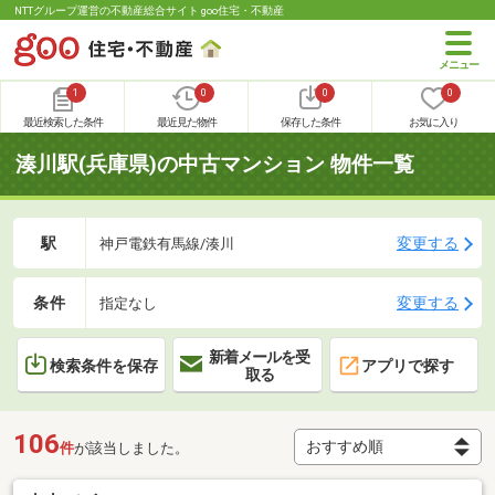
NTTグループ運営の不動産総合サイト goo住宅・不動産
1
0
0
0
最近検索した条件
最近見た物件
保存した条件
お気に入り
湊川駅(兵庫県)の中古マンション 物件一覧
駅
変更する
神戸電鉄有馬線/湊川
条件
変更する
指定なし
新着メールを受
検索条件を保存
アプリで探す
取る
106
件
が該当しました。