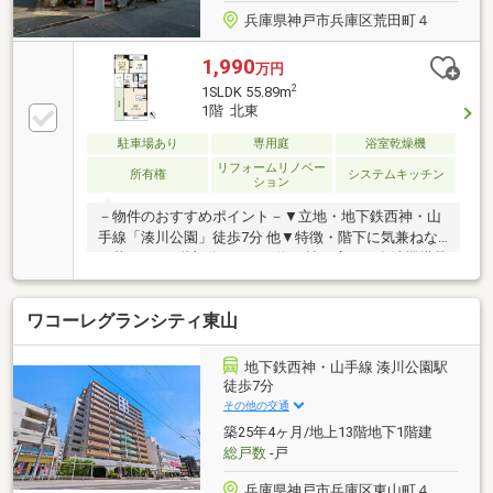
兵庫県神戸市兵庫区荒田町４
1,990
万円
2
1SLDK 55.89m
1階 北東
駐車場あり
専用庭
浴室乾燥機
リフォームリノベー
所有権
システムキッチン
ション
－物件のおすすめポイント－▼立地・地下鉄西神・山
手線「湊川公園」徒歩7分 他▼特徴・階下に気兼ねな
く暮らせる1階部分・LDKは約15帖の広さ・食洗機搭載
の対面式キッチン・浴室乾燥機付・窓・収納付の納戸
有・両面バルコニー・玄関前に駐車可(車種制限
ワコーレグランシティ東山
有)▼2026年4月内装リフォーム済【交換】キッチン、
UB、トイレ(温水洗浄便座)、洗面化粧台【貼替】全室
クロス、フローリング(LDK・洋室・納戸・廊下）▼周
地下鉄西神・山手線 湊川公園駅
辺環境・ダイエー湊川店 徒歩5分(約360m)■ ご希望の
徒歩7分
住まい探しをお手伝いします ━━━━━・・・物件の
その他の交通
詳細・ご相談はお気軽にお問い合わせください。
築25年4ヶ月/地上13階地下1階建
総戸数
-戸
兵庫県神戸市兵庫区東山町４