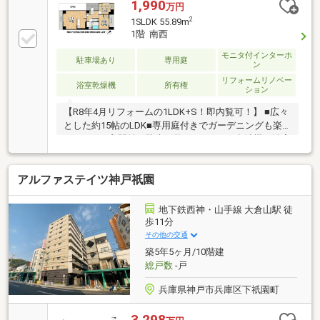
1,990
万円
2
1SLDK 55.89m
1階 南西
モニタ付インターホ
駐車場あり
専用庭
ン
リフォームリノベー
浴室乾燥機
所有権
ション
【R8年4月リフォームの1LDK+S！即内覧可！】 ■広々
とした約15帖のLDK■専用庭付きでガーデニングも楽
しめます ■玄関前に駐車可能なスペース■食洗機や浴室
乾燥機など設備も充実
アルファステイツ神戸祇園
地下鉄西神・山手線 大倉山駅 徒
歩11分
その他の交通
築5年5ヶ月/10階建
総戸数
-戸
兵庫県神戸市兵庫区下祇園町
3,298