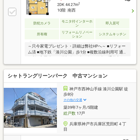
2
2DK 44.27m
10階 南西
モニタ付インターホ
防犯カメラ
即入居可
ン
リフォームリノベー
所有権
システムキッチン
ション
～只今家電プレゼント・詳細は弊社HPへ～ ■リフォー
ム済 ■地下鉄「湊川公園」歩1分 ■複数沿線利用可 通勤
便利 ■高層階！ 10階部分♪ ■南西向き 陽当り通風良好
シャトラングリーンパーク 中古マンション
神戸市西神山手線 湊川公園駅 徒
歩8分
その他の交通
築39年7ヶ月/5階建
総戸数
17戸
兵庫県神戸市兵庫区荒田町４丁
目