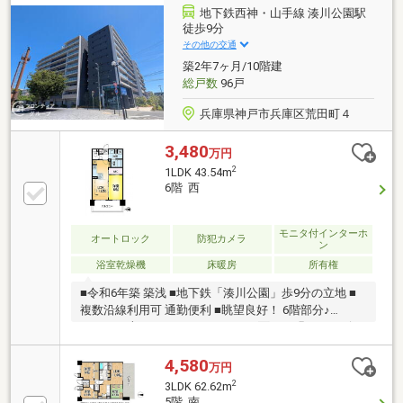
地下鉄西神・山手線 湊川公園駅
徒歩9分
その他の交通
築2年7ヶ月/10階建
総戸数
96戸
兵庫県神戸市兵庫区荒田町４
3,480
万円
2
1LDK 43.54m
6階 西
モニタ付インターホ
オートロック
防犯カメラ
ン
浴室乾燥機
床暖房
所有権
■令和6年築 築浅 ■地下鉄「湊川公園」歩9分の立地 ■
複数沿線利用可 通勤便利 ■眺望良好！ 6階部分♪
■43.54平米の1LDK ■バルコニーに面した明るいリビン
グ
4,580
万円
2
3LDK 62.62m
5階 南