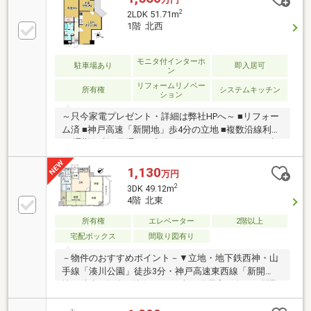
2
2LDK 51.71m
1階 北西
モニタ付インターホ
駐車場あり
即入居可
ン
リフォームリノベー
所有権
システムキッチン
ション
～只今家電プレゼント・詳細は弊社HPへ～ ■リフォー
ム済 ■神戸高速「新開地」歩4分の立地 ■複数沿線利用
可 通勤便利 ■風通しの良い2面バルコニー ■51.71平米
の2LDK 1階部分
1,130
万円
2
3DK 49.12m
4階 北東
所有権
エレベーター
2階以上
宅配ボックス
間取り図有り
－物件のおすすめポイント－▼立地・地下鉄西神・山
手線「湊川公園」徒歩3分・神戸高速東西線「新開
地」徒歩4分 他▼特徴・DK経由で他居室へ向かう間取
り・正面に窓が設けられた壁付キッチン・水回りを集
約、家事・生活動線に配慮・足を伸ばしてくつろげる