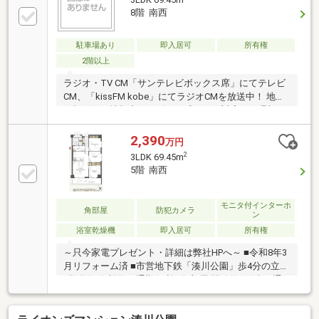
3LDK 69.45m
8階 南西
駐車場あり
即入居可
所有権
2階以上
ラジオ・TV CM「サンテレビボックス席」にてテレビ
CM、「kissFM kobe」にてラジオCMを放送中！ 地域
に根ざした情報力とスピード感のある対応で、理想の
住まい探しをサポート致します♪
2,390
万円
2
3LDK 69.45m
5階 南西
モニタ付インターホ
角部屋
防犯カメラ
ン
浴室乾燥機
即入居可
所有権
～只今家電プレゼント・詳細は弊社HPへ～ ■令和8年3
月リフォーム済 ■市営地下鉄「湊川公園」歩4分の立地
■複数沿線利用可 通勤便利 ■角部屋 開放的&陽当り通
風良好