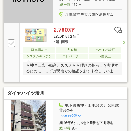
総戸数
132戸
兵庫県神戸市兵庫区新開地２
2,780
万円
2
2SLDK 59.24m
4階 南東
駐車場あり
所有権
ペット相談可
システムキッチン
エレベーター
2階以上
☆神戸三宮不動産オススメ☆☆理想の暮らしを実現す
るために、まずは現地での確認をおすすめしています
☆日当たり・生活音・近隣の雰囲気・買い物のしやす
さなど、実際に足を運んでみることで初めて分かる魅
力や気づきがたくさんあります。気になることやご不
ダイヤハイツ湊川
安な点があれば、どんな内容でも遠慮なくお聞かせく
ださい。当店では、公開可能な物件情報をすべて開示
していますので、安心して比較・検討が可能です。お
地下鉄西神・山手線 湊川公園駅
客様の目線に立ち、“分かりやすく丁寧に”を大切にし
徒歩3分
ながら、お問い合わせからご入居までしっかりフォロ
その他の交通
ーいたします。安心して頼れる身近な不動産店とし
築46年6ヶ月/地上5階地下1階建
て、誠実にサポートさせていただきます。
総戸数
8戸