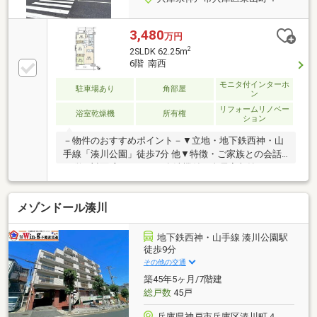
3,480
万円
2
2SLDK 62.25m
6階 南西
モニタ付インターホ
駐車場あり
角部屋
ン
リフォームリノベー
浴室乾燥機
所有権
ション
－物件のおすすめポイント－▼立地・地下鉄西神・山
手線「湊川公園」徒歩7分 他▼特徴・ご家族との会話
が弾む対面式キッチン、食洗機付・全居室収納スペー
ス有・フリースペース約6.0帖は窓・収納付、多用途に
活用可能・分譲駐車場権利付(車種による)・ペット飼
メゾンドール湊川
育可能(規約制限有)▼設備・浴室乾燥機・TVモニタ付
インターホン▼2024年7月室内リフォーム履歴【交
換】キッチン、UB、洗面化粧台 等【貼替】全居室フ
地下鉄西神・山手線 湊川公園駅
ローリング・クロス【その他】ハウスクリーニング■
徒歩9分
ご希望の住まい探しをお手伝いします
その他の交通
━━━━━・・・物件の詳細・ご相談はお気軽にお問
築45年5ヶ月/7階建
い合わせください。
総戸数
45戸
兵庫県神戸市兵庫区湊川町４