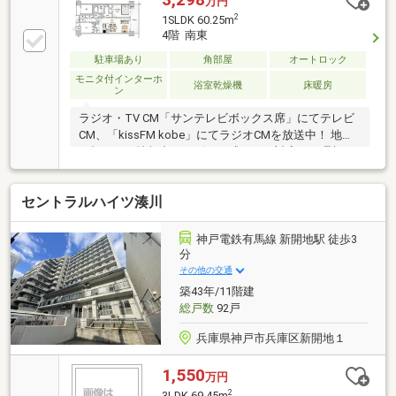
万円
2
1SLDK 60.25m
4階 南東
駐車場あり
角部屋
オートロック
モニタ付インターホ
浴室乾燥機
床暖房
ン
ラジオ・TV CM「サンテレビボックス席」にてテレビ
CM、「kissFM kobe」にてラジオCMを放送中！ 地域
に根ざした情報力とスピード感のある対応で、理想の
住まい探しをサポート致します♪
セントラルハイツ湊川
神戸電鉄有馬線 新開地駅 徒歩3
分
その他の交通
築43年/11階建
総戸数
92戸
兵庫県神戸市兵庫区新開地１
1,550
万円
2