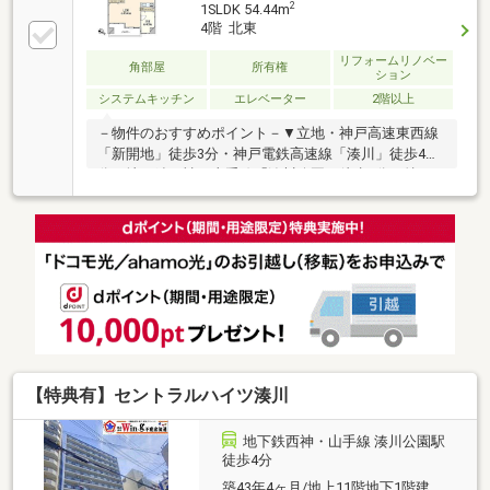
2
1SLDK 54.44m
4階 北東
リフォームリノベー
角部屋
所有権
ション
システムキッチン
エレベーター
2階以上
－物件のおすすめポイント－▼立地・神戸高速東西線
「新開地」徒歩3分・神戸電鉄高速線「湊川」徒歩4
分・地下鉄西神・山手線「湊川公園」徒歩4分▼特
徴・納戸・全居室に収納有・LDKは約15.6帖の広さ・
お料理に集中しやすい壁付キッチン・窓付の納戸約4.4
帖は多用途に活用可能▼2026年6月室内リフォーム済
【交換】キッチン、UB、洗面化粧台、トイレ 等【張
替】全室クロス 等【その他】ダウンライト新設▼周辺
環境・神鉄食彩館新開地店 徒歩3分(約170m)■ ご希望
の住まい探しをお手伝いします ━━━━━・・・物件
の詳細・ご相談はお気軽にお問い合わせください。
【特典有】セントラルハイツ湊川
地下鉄西神・山手線 湊川公園駅
徒歩4分
築43年4ヶ月/地上11階地下1階建