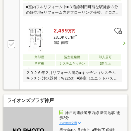
■室内フルリフォーム中■３沿線利用可能な駅徒歩３分
の好立地■リフォーム内容フローリング張替、クロス
全室貼替、建具新調、玄関収納新調、Ｉ型対面キッチ
ン新調（食洗器・浄水器付き・ガラストップコン
ロ）、浴室新調（浴室換気乾燥機付き）、洗面化粧台
2,499
万円
新調 （タッチレス水栓）、トイレ新調（洗浄便座付
2
2SLDK 65.1m
き、フルオート）、洗濯パン新調、ＬＥＤ ダウンラ
5階 南東
イト新調・換気扇新調、電気温水器新調、和室→洋リ
ビングに変更、人感センサーライト、各部屋クローゼ
ット新調■兵庫県での住まい探しはＳ．Ｒｅａｌ Ｅ
角部屋
浴室乾燥機
即入居可
ｓｔａｔｅにお任せください■私たちは「親切・丁
所有権
システムキッチン
2階以上
寧・柔軟なご対応」をモットーに、すべてのご質問に
２０２６年２月リフォーム済み■キッチン（システム
分かりやすくお答
キッチン 浄水器付：W2250）■浴室（ユニットバス 浴
室乾燥機付：1116）■洗面室（洗面化粧台、洗濯用水
栓、洗濯パン）■トイレ（タンク、便器本体、温水洗
浄便座）■その他（照明器具、建具、分電盤、スイッ
ライオンズプラザ神戸
チコンセント、給湯器）■床：フローリング貼（LDK、
洋室全室、納戸、廊下）クッションフロア貼（洗面
室、トイレ） フロアタイル貼（玄関土間)■壁・天井：
神戸高速鉄道東西線 新開地駅 徒
クロス貼■ハウスクリーニング■兵庫大開小学校約280
歩2分
ｍ■ローソン約160ｍ■兵庫中学校約180ｍ■神鉄食彩館
その他の交通
約230ｍ
築26年8ヶ月/地上14階地下1階建