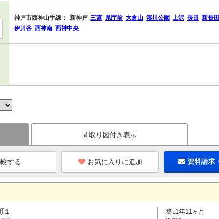
神戸市西神山手線：
新神戸
三宮
県庁前
大倉山
湊川公園
上沢
長田
新長
伊川谷
西神南
西神中央
間取り図付き表示
お気に入りに追加
資料請求
町１
築51年11ヶ月