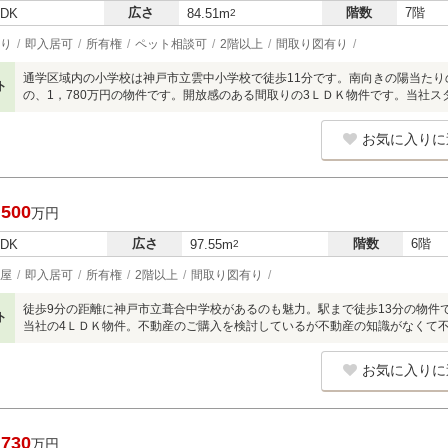
広さ
階数
7階
LDK
84.51m
2
り
即入居可
所有権
ペット相談可
2階以上
間取り図有り
通学区域内の小学校は神戸市立雲中小学校で徒歩11分です。南向きの陽当た
ト
の、1，780万円の物件です。開放感のある間取りの3ＬＤＫ物件です。当社ス
お気に入りに
,500
万円
広さ
階数
6階
LDK
97.55m
2
屋
即入居可
所有権
2階以上
間取り図有り
徒歩9分の距離に神戸市立葺合中学校があるのも魅力。駅まで徒歩13分の物件
ト
当社の4ＬＤＫ物件。不動産のご購入を検討しているが不動産の知識がなくて
お気に入りに
,730
万円