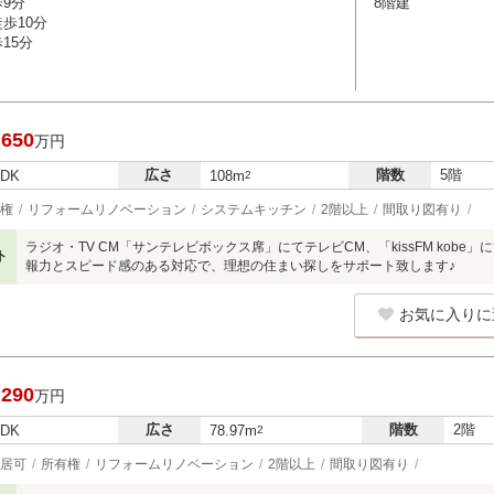
歩9分
8階建
歩10分
15分
,650
万円
広さ
階数
5階
LDK
108m
2
権
リフォームリノベーション
システムキッチン
2階以上
間取り図有り
ラジオ・TV CM「サンテレビボックス席」にてテレビCM、「kissFM kobe
ト
報力とスピード感のある対応で、理想の住まい探しをサポート致します♪
お気に入りに
,290
万円
広さ
階数
2階
LDK
78.97m
2
居可
所有権
リフォームリノベーション
2階以上
間取り図有り