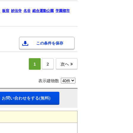
田
板宿
妙法寺
名谷
総合運動公園
学園都市
この条件を保存
1
2
次へ
表示建物数
・お問い合わせをする(無料)