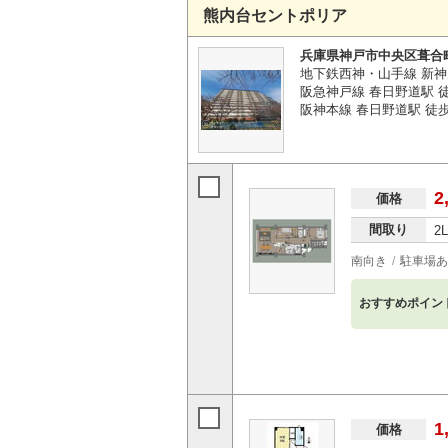
熊内台セントポリア
兵庫県神戸市中央区葺合
地下鉄西神・山手線 新神
阪急神戸線 春日野道駅 徒
阪神本線 春日野道駅 徒歩
2
価格
間取り
2
南向き
駐車場あ
おすすめポイン
1
価格