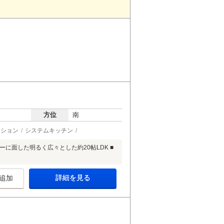
方位
南
ーション
システムキッチン
コニーに面した明るく広々とした約20帖LDK ■
詳細を見る
追加