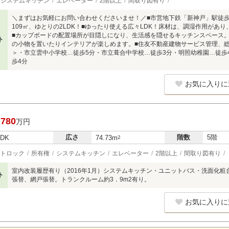
システムキッチン
エレベーター
2階以上
間取り図有り
＼まずはお気軽にお問い合わせくださいませ！／■市営地下鉄「新神戸」駅徒歩1
109㎡、ゆとりの2LDK！■ゆったり使える広々LDK！床材は、調湿作用があ
■カップボードの配置場所が目隠しになり、生活感を隠せるキッチンスペース
ト
の小物を置いたりインテリアが楽しめます。■住友不動産建物サービス管理、総
＞・市立雲中小学校…徒歩5分・市立葺合中学校…徒歩3分・明照幼稚園…徒歩
歩4分
お気に入りに
,780
万円
広さ
階数
5階
LDK
74.73m
2
トロック
所有権
システムキッチン
エレベーター
2階以上
間取り図有り
室内改装履歴有り（2016年1月）システムキッチン・ユニットバス・洗面化
ト
張替、網戸張替。トランクルーム約3．9m2有り。
お気に入りに