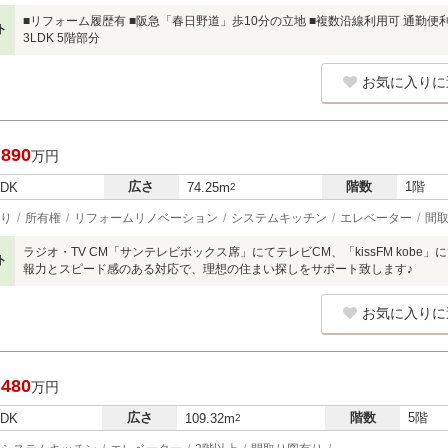
■リフォーム履歴有 ■阪急「春日野道」歩10分の立地 ■複数沿線利用可 通勤便利 
ト
3LDK 5階部分
お気に入りに
,890
万円
広さ
階数
1階
LDK
74.25m
2
り
所有権
リフォームリノベーション
システムキッチン
エレベーター
間
ラジオ・TV CM「サンテレビボックス席」にてテレビCM、「kissFM kobe
ト
報力とスピード感のある対応で、理想の住まい探しをサポート致します♪
お気に入りに
,480
万円
広さ
階数
5階
LDK
109.32m
2