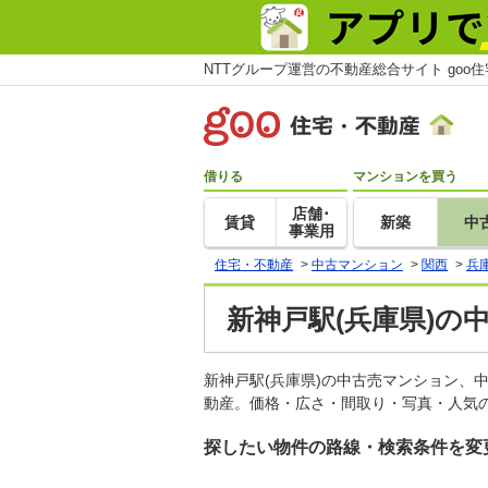
NTTグループ運営の不動産総合サイト goo
借りる
マンションを買う
店舗･
賃貸
新築
中
事業用
住宅・不動産
>
中古マンション
>
関西
>
兵
新神戸駅(兵庫県)の
新神戸駅(兵庫県)の中古売マンション、
動産。価格・広さ・間取り・写真・人気の
探したい物件の路線・検索条件を変