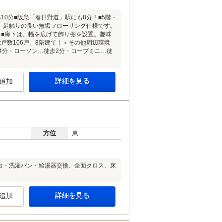
0分■阪急「春日野道」駅にも8分！■5階・
り、足触りの良い無垢フローリング仕様です。
。■廊下は、幅を広げて飾り棚を設置。趣味
戸数106戸。8階建て！＜その他周辺環境
4分・ローソン…徒歩2分・コープミニ…徒
詳細を見る
追加
方位
東
粧台・洗濯パン・給湯器交換、全面クロス、床
詳細を見る
追加