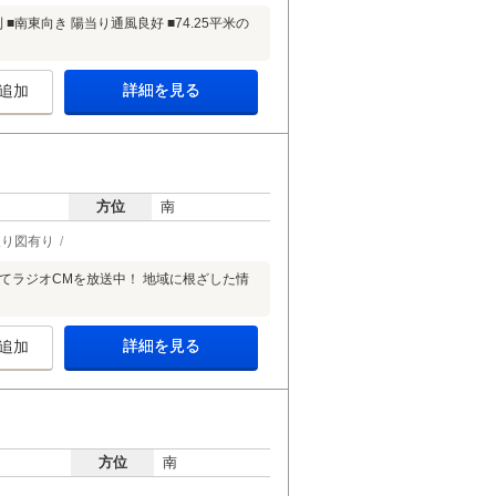
■南東向き 陽当り通風良好 ■74.25平米の
詳細を見る
追加
方位
南
取り図有り
」にてラジオCMを放送中！ 地域に根ざした情
詳細を見る
追加
方位
南