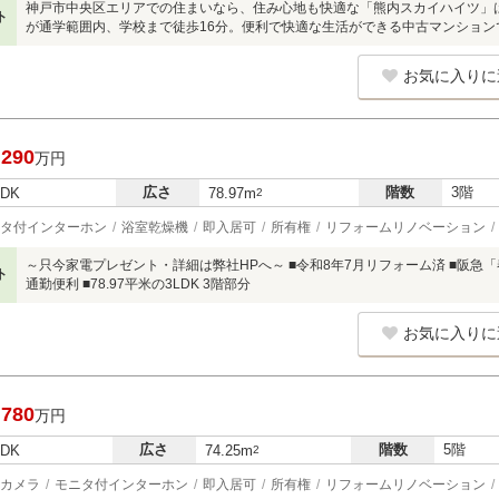
神戸市中央区エリアでの住まいなら、住み心地も快適な「熊内スカイハイツ」
ト
が通学範囲内、学校まで徒歩16分。便利で快適な生活ができる中古マンション
お気に入りに
,290
万円
広さ
階数
3階
LDK
78.97m
2
タ付インターホン
浴室乾燥機
即入居可
所有権
リフォームリノベーション
～只今家電プレゼント・詳細は弊社HPへ～ ■令和8年7月リフォーム済 ■阪急「
ト
通勤便利 ■78.97平米の3LDK 3階部分
お気に入りに
,780
万円
広さ
階数
5階
LDK
74.25m
2
カメラ
モニタ付インターホン
即入居可
所有権
リフォームリノベーション