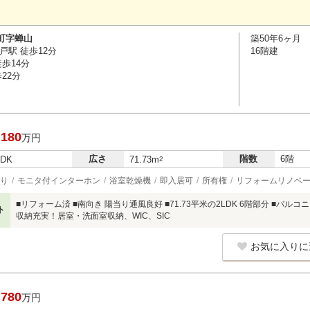
町字蝉山
築50年6ヶ月
戸駅 徒歩12分
16階建
歩14分
22分
,180
万円
広さ
階数
6階
LDK
71.73m
2
り
モニタ付インターホン
浴室乾燥機
即入居可
所有権
リフォームリノベ
■リフォーム済 ■南向き 陽当り通風良好 ■71.73平米の2LDK 6階部分 ■バル
ト
収納充実！居室・洗面室収納、WIC、SIC
お気に入りに
,780
万円