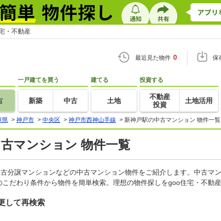
住宅・不動産
0
最近見た物件
保
一戸建てを買う
建てる
投資する
不動産
古
新築
中古
土地
土地活用
投資
庫県
>
神戸市
>
中央区
>
神戸市西神山手線
>
新神戸駅の中古マンション 物件一覧
中古マンション 物件一覧
中古分譲マンションなどの中古マンション物件をご紹介します。中古マン
こだわり条件から物件を簡単検索。理想の物件探しをgoo住宅・不動
更して再検索