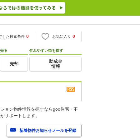
0
0
存した検索条件
お気に入り
売る
住みやすい街を探す
助成金
売却
情報
ション物件情報を探すならgoo住宅・不
産がサポートします。