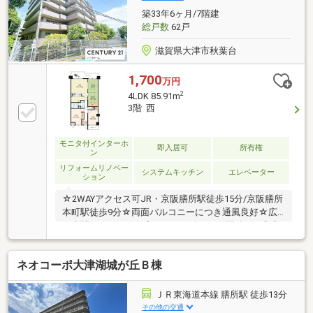
築33年6ヶ月/7階建
総戸数
62戸
滋賀県大津市秋葉台
1,700
万円
2
4LDK 85.91m
3階 西
モニタ付インターホ
即入居可
所有権
ン
リフォームリノベー
システムキッチン
エレベーター
ション
☆2WAYアクセス可JR・京阪膳所駅徒歩15分/京阪膳所
本町駅徒歩9分☆両面バルコニーにつき通風良好☆広
い空間としても、個室としても使える二間続きの和室
☆令和6年9月改装済み○クロス全面貼替○LDK・廊下の
フローリング新調○洋室2部屋のカーペット新調○ビル
ネオコーポ大津湖城が丘Ｂ棟
トインコンロ新調○洗面化粧台新調○畳表替○建具新調○
全室照明器具新調○ハウスクリーニング済～お気軽に
ご見学にお越しくださいませ～
ＪＲ東海道本線 膳所駅 徒歩13分
その他の交通