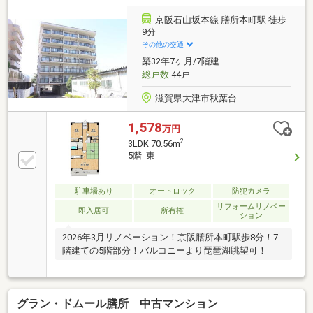
京阪石山坂本線 膳所本町駅 徒歩
9分
その他の交通
築32年7ヶ月/7階建
総戸数
44戸
滋賀県大津市秋葉台
1,578
万円
2
3LDK 70.56m
5階 東
駐車場あり
オートロック
防犯カメラ
リフォームリノベー
即入居可
所有権
ション
2026年3月リノベーション！京阪膳所本町駅歩8分！7
階建ての5階部分！バルコニーより琵琶湖眺望可！
グラン・ドムール膳所 中古マンション