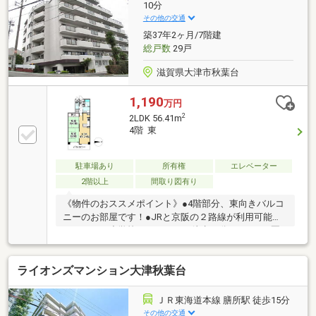
10分
その他の交通
築37年2ヶ月/7階建
総戸数
29戸
滋賀県大津市秋葉台
1,190
万円
2
2LDK 56.41m
4階 東
駐車場あり
所有権
エレベーター
2階以上
間取り図有り
《物件のおススメポイント》●4階部分、東向きバルコ
ニーのお部屋です！●JRと京阪の２路線が利用可能で
す！また、小学校・スーパーが徒歩10分（800ｍ）圏
内にあり、毎日の生活に嬉しい距離ですね。●当マン
ションから約260ｍ先に茶臼山公園がございますので
ライオンズマンション大津秋葉台
気軽に遊べたり、散歩ができたりと楽しみが広がりま
すね。《周辺施設のおススメポイント》●膳所小学校
まで約710ｍ●フレンドマート膳所店まで約340ｍ●滋賀
ＪＲ東海道本線 膳所駅 徒歩15分
病院まで約1200ｍ
その他の交通