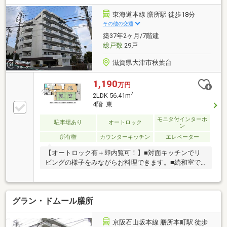
東海道本線 膳所駅 徒歩18分
その他の交通
築37年2ヶ月/7階建
総戸数
29戸
滋賀県大津市秋葉台
1,190
万円
2
2LDK 56.41m
4階 東
モニタ付インターホ
駐車場あり
オートロック
ン
所有権
カウンターキッチン
エレベーター
【オートロック有＋即内覧可！】■対面キッチンでリ
ビングの様子をみながらお料理できます。■続和室で
お部屋を開放的につかえます。■膳所小学校まで徒歩7
分とお子様の登下校にも安心の距離。
グラン・ドムール膳所
京阪石山坂本線 膳所本町駅 徒歩