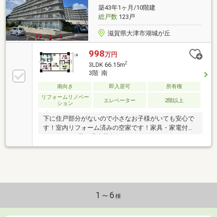
築43年1ヶ月/10階建
総戸数
123戸
滋賀県大津市湖城が丘
998
万円
2
3LDK 66.15m
3階 南
南向き
即入居可
所有権
リフォームリノベー
エレベーター
2階以上
ション
下に住戸部分がないので小さなお子様がいても安心で
す！室内リフォーム済みの空家です！家具・家電付！
2023年10月:電気温水器交換、ハウスクリーニング
2010年10月:洗面台交換、襖貼替、クロス全面貼替、Ｌ
ＤＫ・廊下・洋室フローリング貼替ＪＲ・京阪膳所
駅 徒歩13分粟津中学校 徒歩36分膳所小学校 徒歩
12分フレンドマート膳所店 徒歩9分
1～6
棟