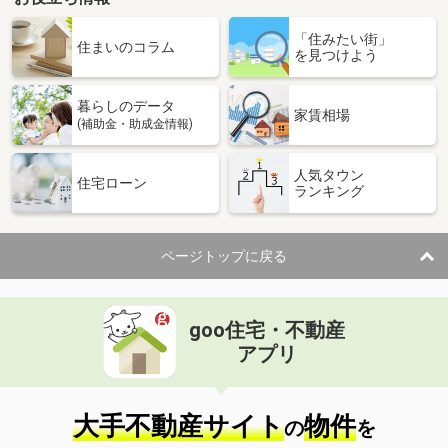
「住みたい街」
住まいのコラム
を見つけよう
暮らしのデータ
家賃相場
(補助金・助成金情報)
人気タウン
住宅ローン
ランキング
ページトップに戻る
goo住宅・不動産
アプリ
大手不動産サイト
物件
の
を