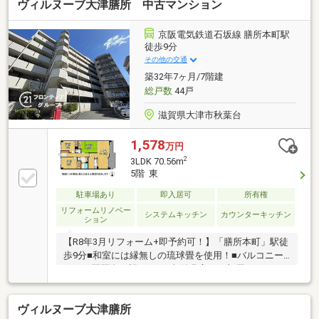
ヴィルヌーブ大津膳所 中古マンション
京阪電気鉄道石坂線 膳所本町駅
徒歩9分
その他の交通
築32年7ヶ月/7階建
総戸数
44戸
滋賀県大津市秋葉台
1,578
万円
2
3LDK 70.56m
5階 東
駐車場あり
即入居可
所有権
リフォームリノベー
システムキッチン
カウンターキッチン
ション
【R8年3月リフォーム+即予約可！】「膳所本町」駅徒
歩9分■和室には縁無しの琉球畳を使用！■バルコニー
からは琵琶湖を望めます■収納豊富でお部屋をスッキ
リとお使いいただけます！
ヴィルヌーブ大津膳所