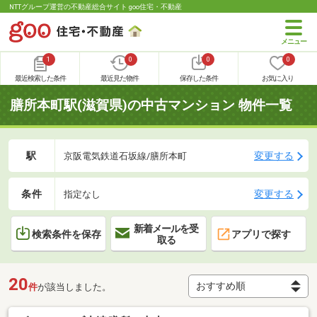
NTTグループ運営の不動産総合サイト goo住宅・不動産
1
0
0
0
最近検索した条件
最近見た物件
保存した条件
お気に入り
膳所本町駅(滋賀県)の中古マンション 物件一覧
駅
変更する
京阪電気鉄道石坂線/膳所本町
条件
変更する
指定なし
新着メールを受
検索条件を保存
アプリで探す
取る
20
件
が該当しました。