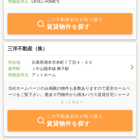
情報提供元
LIFULL HOME'S
この不動産会社が取り扱う
賃貸物件を探す
三洋不動産（株）
所在地
兵庫県洲本市本町７丁目４－５０
最寄駅
ＪＲ山陽本線 舞子駅
情報提供元
アットホーム
当社ホームページのみ掲載の物件も多数ありますので是非ホームペ
ージをご覧下さい。敷金０円物件から積水ハウス賃貸住宅シャーメ
ゾンをお取り扱い。他、分譲地、売り地、中古戸建て、田舎暮らし
もっと見る
用物件等、質の高い物件情報を取り扱いしております。お客様のニ
ーズに合った物件をご紹介できるよう、親切、丁寧な接客を心がけ
この不動産会社が取り扱う
ておりますので安心してお問い合わせ下さい。
賃貸物件を探す