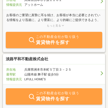
情報提供元
アットホーム
お客様のご要望に真摯に耳を傾け、お客様が本当に必要とされてい
る情報をより迅速に、より豊富に、より的確にご提供できるよう、
全力を尽くしています。不動産に関するどんな些細なことでもご対
もっと見る
応させて頂くよう心掛けています。
この不動産会社が取り扱う
賃貸物件を探す
淡路平和不動産株式会社
所在地
兵庫県洲本市本町５丁目３－２５
最寄駅
山陽本線 舞子駅 徒歩5分
情報提供元
LIFULL HOME'S
この不動産会社が取り扱う
賃貸物件を探す