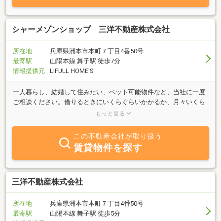
シャーメゾンショップ 三洋不動産株式会社
所在地
兵庫県洲本市本町７丁目4番50号
最寄駅
山陽本線 舞子駅 徒歩7分
情報提供元
LIFULL HOME'S
一人暮らし、結婚して住みたい、ペット可能物件など、当社に一度
ご相談ください。借りるときにいくらぐらいかかるか、月々いくら
ぐらいで収まるお部屋はないか、聞きたい事がありましたらなんで
もっと見る
もご質問ください。
この不動産会社が取り扱う
賃貸物件を探す
三洋不動産株式会社
所在地
兵庫県洲本市本町７丁目4番50号
最寄駅
山陽本線 舞子駅 徒歩5分