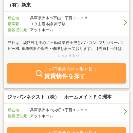
（有）新東
所在地
兵庫県洲本市宇山１丁目３－２８
最寄駅
ＪＲ山陽本線 舞子駅
情報提供元
アットホーム
当社は、淡路島を中心に不動産業務全般とパソコン､プリンター､コ
ピー機､事務機器の販売・修理を承っております。【売買】当社は
本業で培った長年の営業活動による多様な人脈と豊富な情報量と
もっと見る
で、お客様の「売りたい」や「買いたい」などの様々なニーズにお
応えします。土地・戸建・マンション・事業用土地・事業用建物か
この不動産会社が取り扱う
らワンルームマンションや一棟マンションの収益物件等、不動産売
賃貸物件を探す
買の事なら何でもご相談下さい。【賃貸】オーナー様からの賃貸の
ご相談に対しては、お客様に最適な運営プランをご提案いたしま
す。入居を希望されるお客様に対しては、ニーズに合わせて、ネッ
トワークを駆使して賃貸物件情報を幅広く収集し、お客様のご希望
ジャパンネクスト（株） ホームメイトＦＣ洲本
条件に合わせた賃貸物件をご紹介します。お部屋探しからご入居、
更新・解約まで一貫してサポートいたします。
所在地
兵庫県洲本市栄町３丁目１－５５
情報提供元
アットホーム