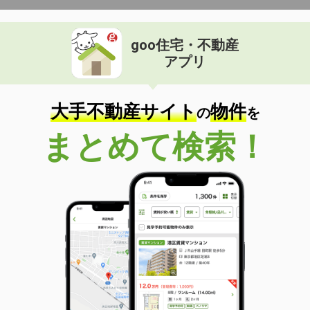
goo住宅・不動産
アプリ
大手不動産サイト
物件
の
を
まとめて検索！