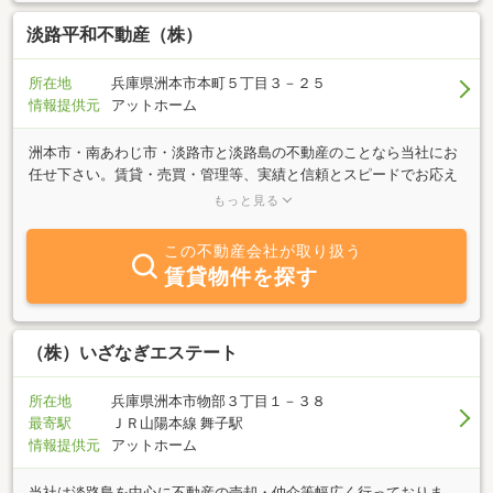
淡路平和不動産（株）
所在地
兵庫県洲本市本町５丁目３－２５
情報提供元
アットホーム
洲本市・南あわじ市・淡路市と淡路島の不動産のことなら当社にお
任せ下さい。賃貸・売買・管理等、実績と信頼とスピードでお応え
しております。女性スタッフ中心に親身になって対応しておりま
もっと見る
す。不動産の事ならどんな事でもお気軽に、当社『淡路平和不動産
(株)』にご相談下さいませ。年中無休で迅速に対応いたします。メ
この不動産会社が取り扱う
ール・ＦＡＸでも受付ております。お電話・ご来店心よりお待ちし
賃貸物件を探す
ております。
（株）いざなぎエステート
所在地
兵庫県洲本市物部３丁目１－３８
最寄駅
ＪＲ山陽本線 舞子駅
情報提供元
アットホーム
当社は淡路島を中心に不動産の売却・仲介等幅広く行っておりま