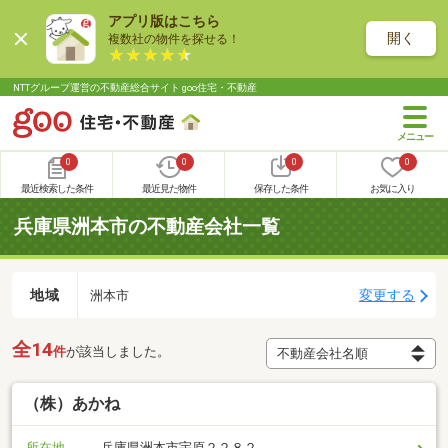
アプリ版はこちら
開く
複数社の物件を探せる！
NTTグループ運営の不動産総合サイト goo住宅・不動産
0
0
0
0
最近検索した条件
最近見た物件
保存した条件
お気に入り
兵庫県洲本市の不動産会社一覧
地域
変更する
洲本市
全14
件
が該当しました。
（株）あかね
所在地
兵庫県洲本市宇原２２８２