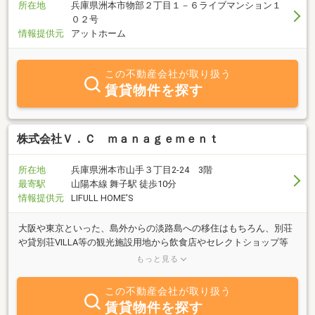
所在地
兵庫県洲本市物部２丁目１－６ライブマンション１
０２号
情報提供元
アットホーム
この不動産会社が取り扱う
賃貸物件を探す
株式会社Ｖ．Ｃ ｍａｎａｇｅｍｅｎｔ
所在地
兵庫県洲本市山手３丁目2-24 3階
最寄駅
山陽本線 舞子駅 徒歩10分
情報提供元
LIFULL HOME'S
大阪や東京といった、島外からの淡路島への移住はもちろん、別荘
や貸別荘VILLA等の観光施設用地から飲食店やセレクトショップ等
の用地を物件探しから建物デザイン、設計建設までトータルサポー
もっと見る
ト
この不動産会社が取り扱う
賃貸物件を探す