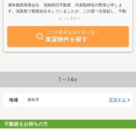
洲本製紙有限会社 淡路朝日不動産 代表取締役の野添と申しま
す。淡路島で製紙会社をしていましたが、この度一念発起し、不動
産屋を始めました！一人一人のお客様のニーズをしっかりとおうか
もっと見る
がいし、理想の物件・土地探しを二人三脚でサポートします。分か
りやすく丁寧な説明を心がけ お客様が「笑顔」になれるお手伝い
この不動産会社が取り扱う
をさせていただきます。
賃貸物件を探す
1～14
件
地域
変更する
洲本市
不動産をお持ちの方