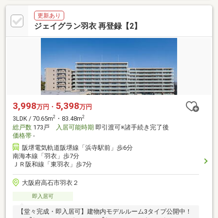
更新あり
ジェイグラン羽衣 再登録【2】
3,998
5,398
万円・
万円
2
2
3LDK / 70.65m
・83.48m
総戸数
173戸
入居可能時期
即引渡可※諸手続き完了後
価格帯
-
阪堺電気軌道阪堺線「浜寺駅前」歩6分
南海本線「羽衣」歩7分
ＪＲ阪和線「東羽衣」歩7分
大阪府高石市羽衣２
即入居可
【堂々完成・即入居可】建物内モデルルーム3タイプ公開中！