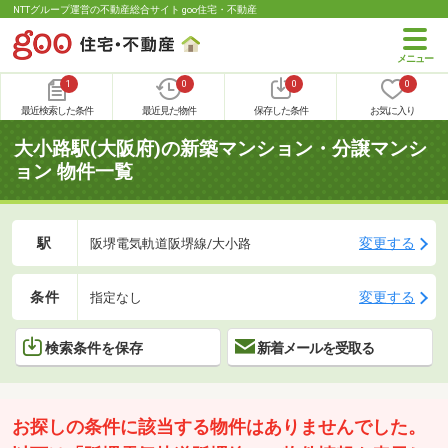
NTTグループ運営の不動産総合サイト goo住宅・不動産
1
0
0
0
最近検索した条件
最近見た物件
保存した条件
お気に入り
大小路駅(大阪府)の新築マンション・分譲マンシ
ョン 物件一覧
駅
変更する
阪堺電気軌道阪堺線/大小路
条件
変更する
指定なし
検索条件を保存
新着メールを受取る
お探しの条件に該当する物件はありませんでした。