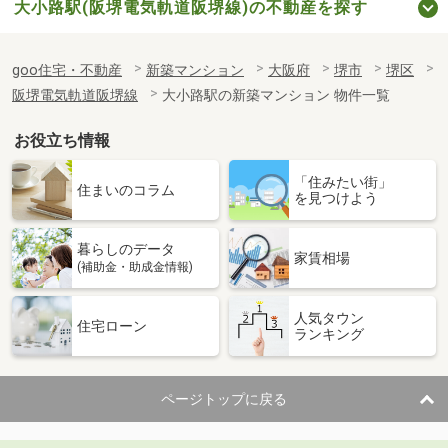
大小路駅(阪堺電気軌道阪堺線)の不動産を探す
goo住宅・不動産
新築マンション
大阪府
堺市
堺区
阪堺電気軌道阪堺線
大小路駅の新築マンション 物件一覧
お役立ち情報
「住みたい街」
住まいのコラム
を見つけよう
暮らしのデータ
家賃相場
(補助金・助成金情報)
人気タウン
住宅ローン
ランキング
ページトップに戻る