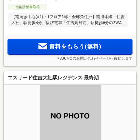
性能評価書取得
【南向き中心(※1)・1フロア3邸・全邸角住戸】南海本線「住吉
大社」駅徒歩4分、阪堺電車「住吉鳥居前」駅徒歩6分の2WAY
アクセス。南海本線「なんば」駅直通10分(日中平常時9分)。
南面に水と緑がひろがる住吉公園を望むロケーション。総27
2
邸のプライベートレジデンス、専有面積50.92m
～
資料をもらう(無料)
2
64.65m
【資料請求受付中】
※SUUMOのお問い合わせページへ移動します
エスリード住吉大社駅レジデンス 最終期