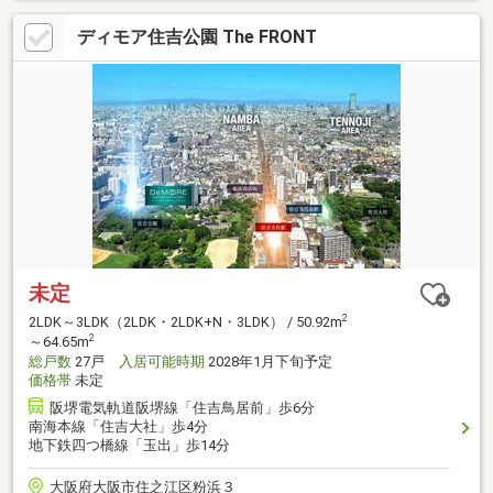
ディモア住吉公園 The FRONT
未定
2
2LDK～3LDK（2LDK・2LDK+N・3LDK） / 50.92m
2
～64.65m
総戸数
27戸
入居可能時期
2028年1月下旬予定
価格帯
未定
阪堺電気軌道阪堺線「住吉鳥居前」歩6分
南海本線「住吉大社」歩4分
地下鉄四つ橋線「玉出」歩14分
大阪府大阪市住之江区粉浜３