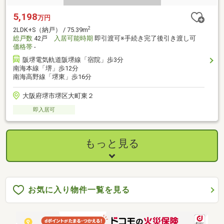
5,198
万円
2
2LDK+S（納戸） / 75.39m
総戸数
42戸
入居可能時期
即引渡可※手続き完了後引き渡し可
価格帯
-
阪堺電気軌道阪堺線「宿院」歩3分
南海本線「堺」歩12分
南海高野線「堺東」歩16分
大阪府堺市堺区大町東２
即入居可
もっと見る
お気に入り物件一覧を見る