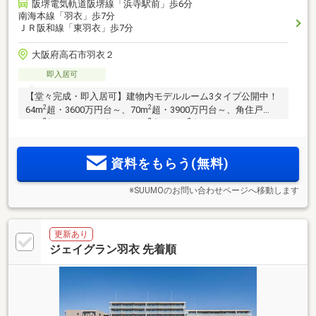
阪堺電気軌道阪堺線「浜寺駅前」歩6分
南海本線「羽衣」歩7分
ＪＲ阪和線「東羽衣」歩7分
大阪府高石市羽衣２
即入居可
【堂々完成・即入居可】建物内モデルルーム3タイプ公開中！
2
2
64m
超・3600万円台～、70m
超・3900万円台～、角住戸
2
2
2
83m
超・5300万円台～。58m
台～90m
台のバリエーション
／南海本線・急行停車駅「羽衣」駅・JR阪和線「東羽衣」
駅・阪堺電車利用可。「なんば」駅直通16分、「本町」駅27
資料をもらう(無料)
分、「堺筋本町」駅28分
※SUUMOのお問い合わせページへ移動します
更新あり
ジェイグラン羽衣 先着順