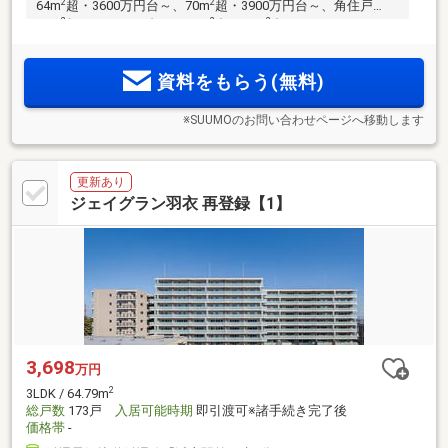
2
2
64m
超・3600万円台～、70m
超・3900万円台～、角住戸
2
2
2
83m
超・5300万円台～。58m
台～90m
台のバリエーション
／南海本線・急行停車駅「羽衣」駅・JR阪和線「東羽衣」
駅・阪堺電車利用可。「なんば」駅直通16分、「本町」駅27
資料をもらう(無料)
分、「堺筋本町」駅28分
※SUUMOのお問い合わせページへ移動します
更新あり
ジェイグラン羽衣 再登録【1】
3,698
万円
2
3LDK / 64.79m
総戸数
173戸
入居可能時期
即引渡可※諸手続き完了後
価格帯
-