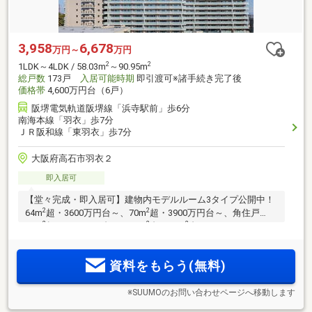
3,958
6,678
万円～
万円
2
2
1LDK～4LDK / 58.03m
～90.95m
総戸数
173戸
入居可能時期
即引渡可※諸手続き完了後
価格帯
4,600万円台（6戸）
阪堺電気軌道阪堺線「浜寺駅前」歩6分
南海本線「羽衣」歩7分
ＪＲ阪和線「東羽衣」歩7分
大阪府高石市羽衣２
即入居可
【堂々完成・即入居可】建物内モデルルーム3タイプ公開中！
2
2
64m
超・3600万円台～、70m
超・3900万円台～、角住戸
2
2
2
83m
超・5300万円台～。58m
台～90m
台のバリエーション
／南海本線・急行停車駅「羽衣」駅・JR阪和線「東羽衣」
駅・阪堺電車利用可。「なんば」駅直通16分、「本町」駅27
資料をもらう(無料)
分、「堺筋本町」駅28分
※SUUMOのお問い合わせページへ移動します