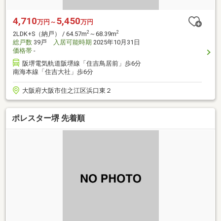
4,710
5,450
万円～
万円
2
2
2LDK+S（納戸） / 64.57m
～68.39m
総戸数
39戸
入居可能時期
2025年10月31日
価格帯
-
阪堺電気軌道阪堺線「住吉鳥居前」歩6分
南海本線「住吉大社」歩6分
大阪府大阪市住之江区浜口東２
ポレスター堺 先着順