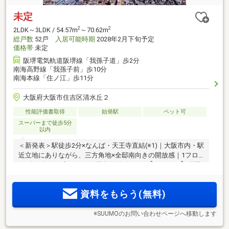
未定
2
2
2LDK～3LDK / 54.57m
～70.62m
総戸数
52戸
入居可能時期
2028年2月下旬予定
価格帯
未定
阪堺電気軌道阪堺線「我孫子道」歩2分
南海高野線「我孫子前」歩10分
南海本線「住ノ江」歩11分
大阪府大阪市住吉区清水丘２
性能評価書取得
始発駅
ペット可
スーパーまで徒歩5分
以内
＜新発表＞駅徒歩2分×なんば・天王寺直結(※1)｜大阪市内・駅
近立地にありながら、三方角地×全邸南向きの開放感｜1フロ
2
2
ア4邸、角住戸率50％｜住居専有面積54.57m
～70.62m
｜間取
り2LDK・3LDK
資料をもらう(無料)
※SUUMOのお問い合わせページへ移動します