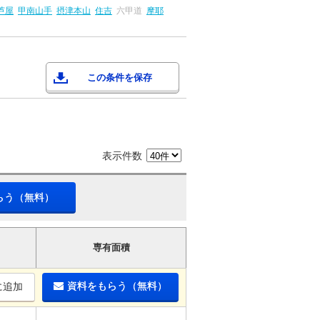
芦屋
甲南山手
摂津本山
住吉
六甲道
摩耶
この条件を保存
表示件数
らう（無料）
専有面積
資料をもらう（無料）
に追加