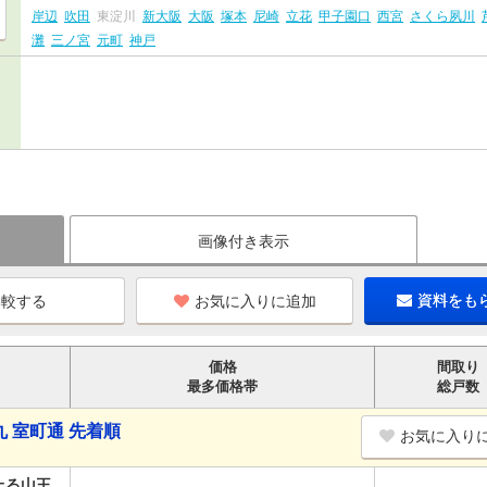
岸辺
吹田
東淀川
新大阪
大阪
塚本
尼崎
立花
甲子園口
西宮
さくら夙川
灘
三ノ宮
元町
神戸
画像付き表示
お気に入りに追加
資料をも
価格
間取り
最多価格帯
総戸数
 室町通 先着順
お気に入り
上る山王