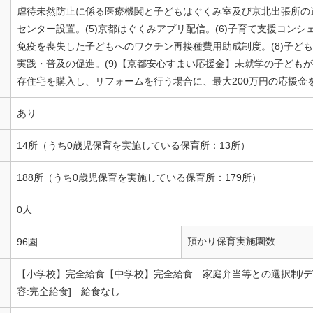
虐待未然防止に係る医療機関と子どもはぐくみ室及び京北出張所の連
センター設置。(5)京都はぐくみアプリ配信。(6)子育て支援コンシ
免疫を喪失した子どもへのワクチン再接種費用助成制度。(8)子ど
実践・普及の促進。(9)【京都安心すまい応援金】未就学の子ども
存住宅を購入し、リフォームを行う場合に、最大200万円の応援金
あり
14所（うち0歳児保育を実施している保育所：13所）
188所（うち0歳児保育を実施している保育所：179所）
0人
預かり保育実施園数
96園
【小学校】完全給食【中学校】完全給食 家庭弁当等との選択制/デ
容:完全給食] 給食なし