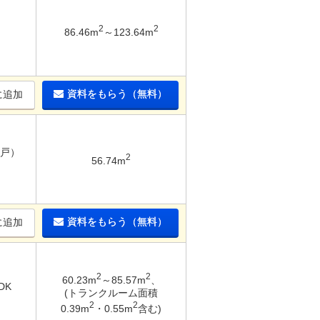
2
2
86.46m
～123.64m
資料をもらう（無料）
に追加
納戸）
2
56.74m
資料をもらう（無料）
に追加
2
2
60.23m
～85.57m
、
DK
(トランクルーム面積
2
2
0.39m
・0.55m
含む)