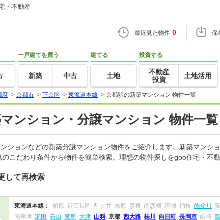
住宅・不動産
0
最近見た物件
保
一戸建てを買う
建てる
投資する
不動産
古
新築
中古
土地
土地活用
投資
都府
>
京都市
>
下京区
>
東海道本線
>
京都駅の新築マンション 物件一覧
築マンション・分譲マンション 物件一覧 
マンションなどの新築分譲マンション物件をご紹介します。新築マンショ
のこだわり条件から物件を簡単検索。理想の物件探しをgoo住宅・不
更して再検索
東海道本線：
柏原
近江長岡
醒ケ井
米原
彦根
南彦根
河瀬
稲枝
能登川
南草津
瀬田
石山
膳所
大津
山科
京都
西大路
桂川
向日町
長岡京
山崎