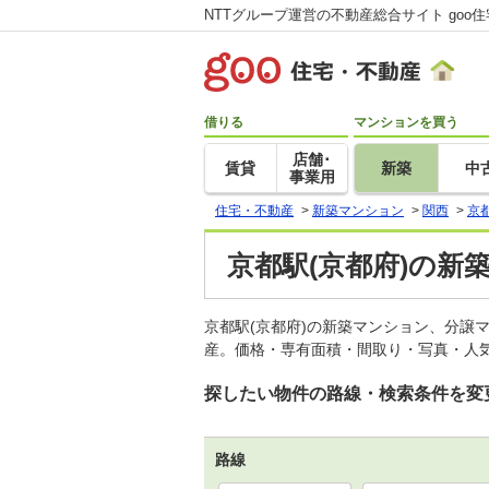
NTTグループ運営の不動産総合サイト goo
借りる
マンションを買う
店舗･
賃貸
新築
中
事業用
住宅・不動産
>
新築マンション
>
関西
>
京
京都駅(京都府)の新
京都駅(京都府)の新築マンション、分譲
産。価格・専有面積・間取り・写真・人気
探したい物件の路線・検索条件を変
路線