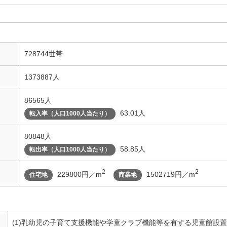
728744世帯
1373887人
86565人
63.01人
転入率（人口1000人当たり）
80848人
58.85人
転出率（人口1000人当たり）
2
2
229800円／m
1502719円／m
住宅地
商業地
(1)乳幼児の子育て支援機能や学童クラブ機能等を有する児童館設置。