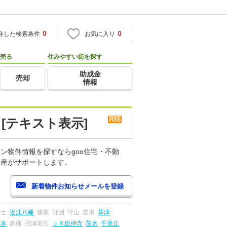
0
0
存した検索条件
お気に入り
売る
住みやすい街を探す
助成金
売却
情報
[テキスト表示]
ン物件情報を探すならgoo住宅・不動
動産がサポートします。
安土
近江八幡
篠原
野洲
守山
栗東
草津
島本
高槻
摂津富田
ＪＲ総持寺
茨木
千里丘