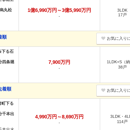
烏丸松
1億6,990万円～3億5,990万円
3LDK
17戸
-
着順
お気に入り
条下る石
分四条堀
7,900万円
1LDK+S（
38戸
-
先着順
お気に入り
者町下る
分千本出
4,990万円～8,690万円
3LDK・4L
114戸
-
千本出水