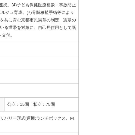
携。(4)子ども保健医療相談・事故防止
ェルジュ育成。(7)骨髄移植手術等により
もを共に育む京都市民憲章の制定、憲章の
がいる世帯を対象に、自己居住用として既
を交付。
公立：15園 私立：75園
リバリー形式[運搬:ランチボックス、内