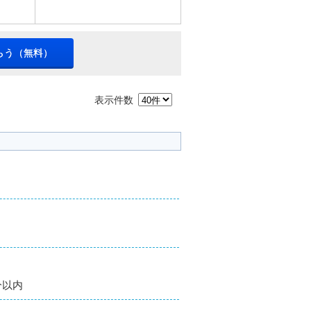
らう（無料）
表示件数
分以内