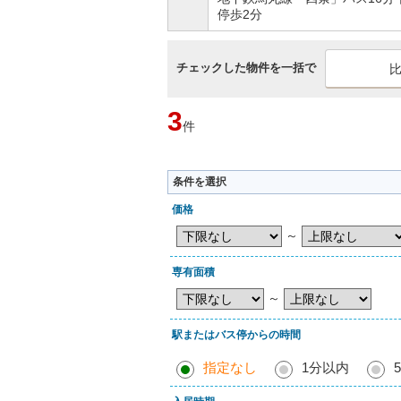
停歩2分
チェックした物件を一括で
3
件
条件を選択
価格
～
専有面積
～
駅またはバス停からの時間
指定なし
1分以内