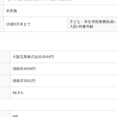
未実施
年
子ども・学生等医療費助成<
18歳3月末まで
入院>対象年齢
大阪瓦斯株式会社4544円
湖南市4599円
湖南市3001円
98.8％
9件