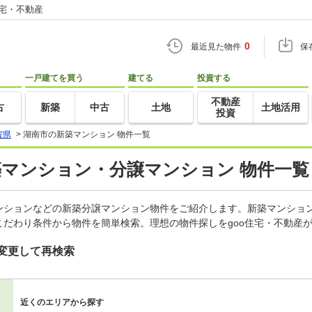
住宅・不動産
0
最近見た物件
保
一戸建てを買う
建てる
投資する
不動産
古
新築
中古
土地
土地活用
投資
賀県
>
湖南市の新築マンション 物件一覧
築マンション・分譲マンション 物件一覧
ンションなどの新築分譲マンション物件をご紹介します。新築マンション
だわり条件から物件を簡単検索。理想の物件探しをgoo住宅・不動産
変更して再検索
近くのエリアから探す