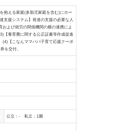
を抱える家庭(多胎児家庭を含む)にホー
発達支援システム】発達の支援の必要な人
育および就労の関係機関の横の連携によ
3)【養育費に関する公正証書等作成促進
(4)【こなんママパパ子育て応援クーポ
品券を交付。
公立：- 私立：1園