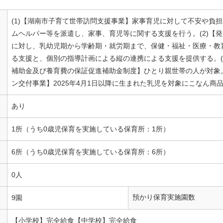
(1)【湖南市子育て世帯訪問支援事業】家事育児に対して不安や負担
ムヘルパー等を派遣し、家事、育児等に関する支援を行う。(2)【
に対し、乳幼児期から学齢期・就労期まで、保健・福祉・医療・教
る支援と、個別の指導計画による縦の連携による支援を提供する。(
補助金及び養育費の保証促進補助金制度】ひとり親世帯の人が対象。
ン交付事業】2025年4月1日以降に生まれた乳児を対象にこなん商
あり
1所（うち0歳児保育を実施している保育所：1所）
6所（うち0歳児保育を実施している保育所：6所）
0人
預かり保育実施園数
9園
【小学校】完全給食【中学校】完全給食