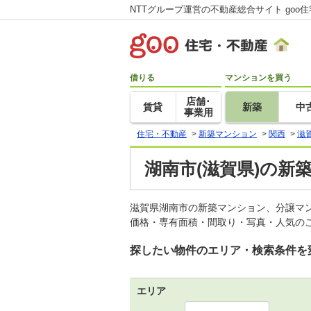
NTTグループ運営の不動産総合サイト goo
借りる
マンションを買う
店舗･
賃貸
新築
中
事業用
住宅・不動産
>
新築マンション
>
関西
>
滋
湖南市(滋賀県)の新
滋賀県湖南市の新築マンション、分譲マ
価格・専有面積・間取り・写真・人気のこ
探したい物件のエリア・検索条件を
エリア