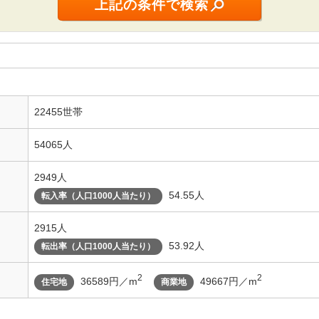
22455世帯
54065人
2949人
54.55人
転入率（人口1000人当たり）
2915人
53.92人
転出率（人口1000人当たり）
2
2
36589円／m
49667円／m
住宅地
商業地