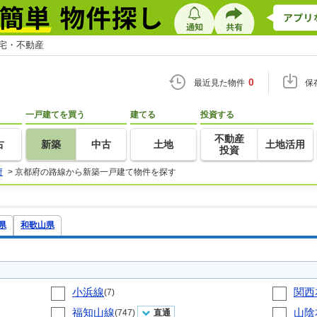
住宅・不動産
0
最近見た物件
保
一戸建てを買う
建てる
投資する
不動産
古
新築
中古
土地
土地活用
投資
府
>
京都府の路線から新築一戸建て物件を探す
県
和歌山県
小浜線
関西
(7)
福知山線
山陰
(747)
直通