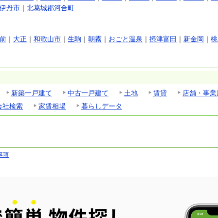
伊丹市
｜
北葛城郡河合町
前
｜
大正
｜
和歌山市
｜
生駒
｜
朝霧
｜
おごと温泉
｜
摂津富田
｜
新金岡
｜
桃
新築一戸建て
中古一戸建て
土地
賃貸
店舗・事業
会社検索
家賃相場
暮らしデータ
事項