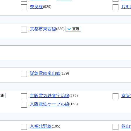
奈良線
片町
(929)
京都市東西線
(380)
直通
阪急電鉄嵐山線
(179)
京阪電気鉄道宇治線
京阪
直通
(279)
京阪電鉄ケーブル線
(168)
京福北野線
叡山
(105)