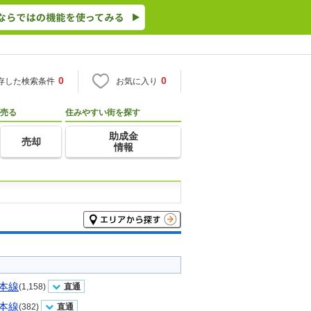
0
0
存した検索条件
お気に入り
売る
住みやすい街を探す
助成金
売却
情報
本線
(1,158)
直通
本線
(382)
直通