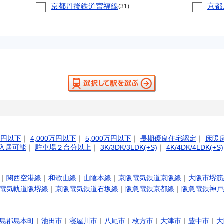
京都丹後鉄道宮福線
京都
(31)
0万円以下
｜
4,000万円以下
｜
5,000万円以下
｜
長期優良住宅認定
｜
床暖
入居可能
｜
駐車場２台分以上
｜
3K/3DK/3LDK(+S)
｜
4K/4DK/4LDK(+S)
｜
関西空港線
｜
和歌山線
｜
山陰本線
｜
京阪電気鉄道京阪線
｜
大阪市堺筋
電気軌道阪堺線
｜
京阪電気鉄道石坂線
｜
阪急電鉄京都線
｜
阪急電鉄神戸
島郡島本町
｜
池田市
｜
寝屋川市
｜
八尾市
｜
枚方市
｜
大津市
｜
豊中市
｜
大