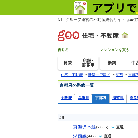
NTTグループ運営の不動産総合サイト goo
借りる
マンションを買う
店舗･
賃貸
新築
中
事業用
住宅・不動産
>
新築一戸建て
>
関西
>
京都
京都府の路線一覧
大阪府
兵庫県
京都府
滋賀県
奈良
JR
東海道本線
(2,686)
直通
湖西線
(447)
直通