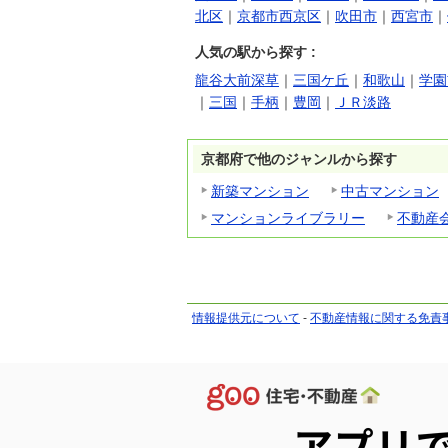
北区
｜
京都市西京区
｜
吹田市
｜
西宮市
｜
人気の駅から探す :
龍谷大前深草
｜
三国ケ丘
｜
和歌山
｜
学園
｜
三国
｜
手柄
｜
豊岡
｜
ＪＲ淡路
京都府で他のジャンルから探す
新築マンション
中古マンション
マンションライブラリー
不動産
情報提供元について
-
不動産情報に関する免責