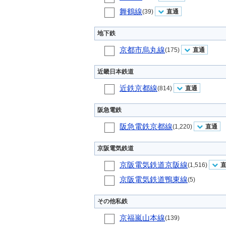
舞鶴線
(39)
直通
地下鉄
京都市烏丸線
(175)
直通
近畿日本鉄道
近鉄京都線
(814)
直通
阪急電鉄
阪急電鉄京都線
(1,220)
直通
京阪電気鉄道
京阪電気鉄道京阪線
(1,516)
京阪電気鉄道鴨東線
(5)
その他私鉄
京福嵐山本線
(139)