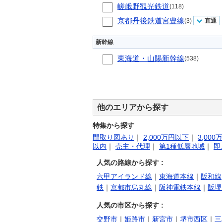
嵯峨野観光鉄道
(118)
京都丹後鉄道宮豊線
(3)
直通
新幹線
東海道・山陽新幹線
(538)
他のエリアから探す
特集から探す
間取り図あり
｜
2,000万円以下
｜
3,00
以内
｜
売主・代理
｜
第1種低層地域
｜
即
人気の路線から探す :
六甲アイランド線
｜
東海道本線
｜
阪和線
鉄
｜
京都市烏丸線
｜
阪神電鉄本線
｜
阪堺
人気の市区から探す :
交野市
｜
姫路市
｜
新宮市
｜
堺市西区
｜
三