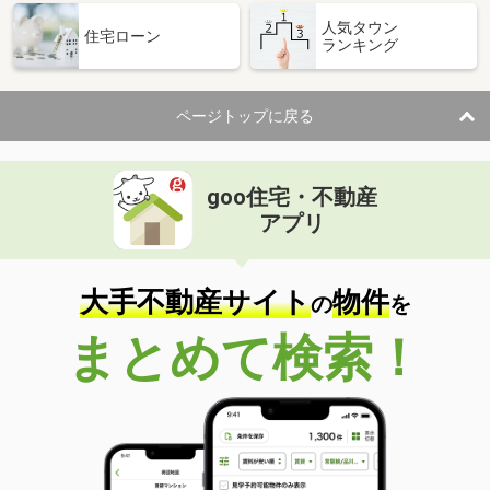
人気タウン
住宅ローン
ランキング
ページトップに戻る
goo住宅・不動産
アプリ
大手不動産サイト
物件
の
を
まとめて検索！