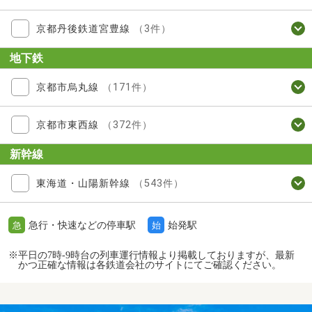
京都丹後鉄道宮豊線
（3件）
地下鉄
京都市烏丸線
（171件）
京都市東西線
（372件）
新幹線
東海道・山陽新幹線
（543件）
急行・快速などの停車駅
始発駅
急
始
※平日の7時-9時台の列車運行情報より掲載しておりますが、最新
かつ正確な情報は各鉄道会社のサイトにてご確認ください。