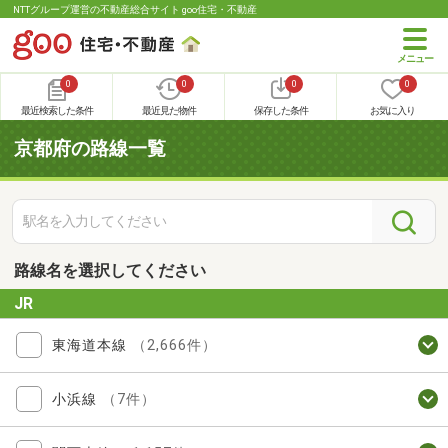
NTTグループ運営の不動産総合サイト goo住宅・不動産
0
0
0
0
最近検索した条件
最近見た物件
保存した条件
お気に入り
京都府の路線一覧
路線名を選択してください
JR
東海道本線
（2,666件）
小浜線
（7件）