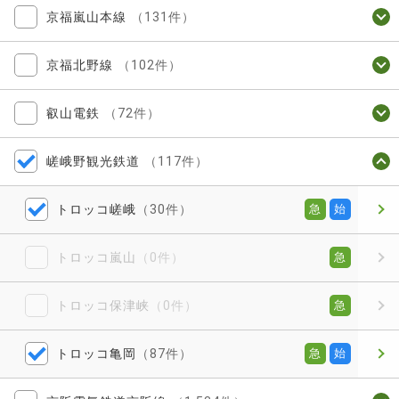
京福嵐山本線
（131件）
京福北野線
（102件）
叡山電鉄
（72件）
嵯峨野観光鉄道
（117件）
トロッコ嵯峨
（30件）
急
始
トロッコ嵐山
（0件）
急
トロッコ保津峡
（0件）
急
トロッコ亀岡
（87件）
急
始