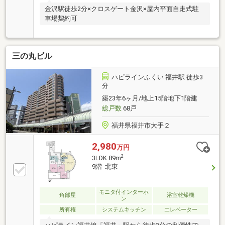
金沢駅徒歩2分×クロスゲート金沢×屋内平面自走式駐
車場契約可
三の丸ビル
ハピラインふくい 福井駅 徒歩3
分
築23年6ヶ月/地上15階地下1階建
総戸数
68戸
福井県福井市大手２
2,980
万円
2
3LDK 89m
9階 北東
モニタ付インターホ
角部屋
浴室乾燥機
ン
所有権
システムキッチン
エレベーター