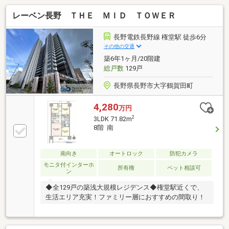
ーネット利用可（月額1925円）※駐輪場 （月額200～
レーベン長野 ＴＨＥ ＭＩＤ ＴＯＷＥＲ
300円）※バイク置き場 （月額3000円）※トランクル
ーム （月額300円）■リフォーム歴■◎新築時にリビ
ング、玄関にエコカラット設置◎新築時にカップボー
長野電鉄長野線 権堂駅 徒歩6分
ド設置■周辺環境■◎戸板小学校まで徒歩約23分◎長田
その他の交通
小学校まで徒歩約13分◎スギ薬局金沢駅西店まで徒歩
築6年1ヶ月/20階建
約1分◎ローソン金沢駅西店まで徒歩約4分
総戸数
129戸
長野県長野市大字鶴賀田町
4,280
万円
2
3LDK 71.82m
8階 南
南向き
オートロック
防犯カメラ
モニタ付インターホ
所有権
ペット相談可
ン
◆全129戸の築浅大規模レジデンス◆権堂駅近くで、
生活エリア充実！ファミリー層におすすめの間取り！