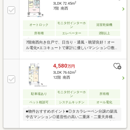
2
3LDK 72.45m
7階 南西
モニタ付インターホ
オートロック
浴室乾燥機
ン
所有権
エレベーター
2階以上
7階南西向き住戸で、日当り・通風・眺望良好！オー
ル電化×エコキュートで家計に優しいマンション◎敷
地内駐車場100%確保につきカーライフも安心?
4,580
万円
2
3LDK 76.62m
12階 南西
モニタ付インターホ
駐車場あり
所有権
ン
ペット相談可
システムキッチン
オール電化
■物件おすすめポイント■◎タカラレーベン分譲の築浅
中古マンション◎遮音性の高い二重床・二重天井構造
◎断熱性の高い複層ガラス◎ハウスクリーニング実施
済み※つなぐのネットコミュニケーションズのインタ