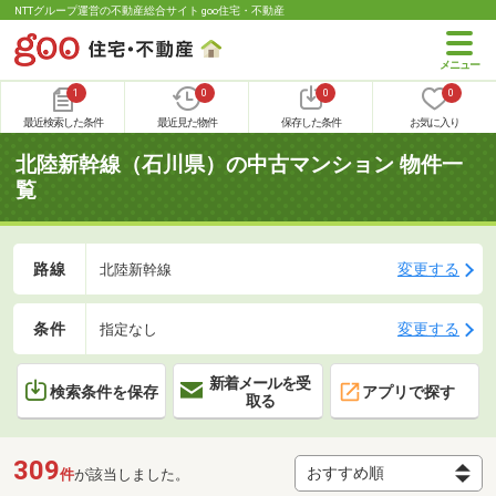
NTTグループ運営の不動産総合サイト goo住宅・不動産
1
0
0
0
最近検索した条件
最近見た物件
保存した条件
お気に入り
北陸新幹線（石川県）の中古マンション 物件一
覧
路線
変更する
北陸新幹線
条件
変更する
指定なし
新着メールを受
検索条件を保存
アプリで探す
取る
309
件
が該当しました。