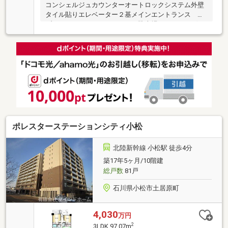
コンシェルジュカウンターオートロックシステム外壁
タイル貼りエレベーター２基メインエントランス サ
ブエントランストランクルーム駐車場にチェーンゲー
ト設置駐車場にロードヒーティング敷設ペット飼育可
（飼養細則参照）
ポレスターステーションシティ小松
北陸新幹線 小松駅 徒歩4分
築17年5ヶ月/10階建
総戸数
81戸
石川県小松市土居原町
4,030
万円
2
3LDK 97.07m