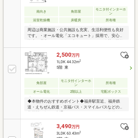
モニタ付インターホ
南向き
角部屋
ン
浴室乾燥機
床暖房
所有権
周辺は商業施設・公共施設も充実、生活利便性も良好
です。・オール電化「エコキュート」採用で、安心で
快適、環境にもやさしい省エネくらし。・追焚き機能
付きの浴室は、帰宅が遅くなった日でも暖かいお風呂
で一日の疲れをリセットできます。・梅雨時や雨の日
2,500
万円
に重宝する浴室換気乾燥機は、日々の家事をサポー
2
1LDK 44.32m
ト。・ドレッシングルームにはリネン庫を設置。日用
5階 東
品も分類でき、きれいに収納できます。・リビングに
はヒートポンプ式床暖房設置、冬場も足元からポカポ
モニタ付インターホ
カです。・住戸内のつまずきを防止するため、段差を
角部屋
所有権
ン
なくしたフラットフロアを採用。・24時間利用のゴミ
オール電化
2階以上
宅配ボックス
置場完備。
◆本物件のおすすめポイント◆福井駅至近、福井鉄
道・えちぜん鉄道・京福バス・スマイルバスなどの公
共機関が多く、交通のアクセスがとてもよい物件です
図書館・美術館・博物館・県庁・市役所と公共施設に
近く、生活利便性も大変良いです！シューズクローク
3,490
万円
付きの１ＬＤＫ、オール電化で暮らしやすさもおスス
2
3LDK 63.43m
メポイントです