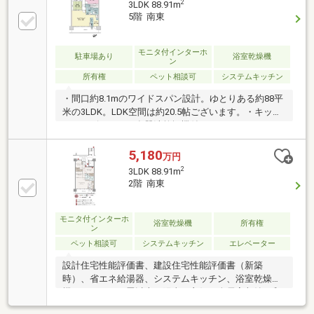
2
3LDK 88.91m
5階 南東
モニタ付インターホ
駐車場あり
浴室乾燥機
ン
所有権
ペット相談可
システムキッチン
・間口約8.1mのワイドスパン設計。ゆとりある約88平
米の3LDK。LDK空間は約20.5帖ございます。・キッチ
ンにはビルトイン食器洗乾燥機付き。バルコニーへの
勝手口も付いております。・浴室14×18サイズ。追い
焚き機能、浴室乾燥機付き。・家事動線に配慮した洗
5,180
万円
面室2WAY動線・バルコニーにはスロップシンク（洗
2
3LDK 88.91m
い場）が付いており、ガーデニングや洗い物等、何か
2階 南東
と便利な設備です。・共用廊下より住戸玄関前に空間
を設けており、雨や雪の吹込みが少なく出入りできま
す。・リビングダイニング、洋室の天井高は約2.5mを
モニタ付インターホ
浴室乾燥機
所有権
ン
確保しており、開放感が感じられます。
ペット相談可
システムキッチン
エレベーター
設計住宅性能評価書、建設住宅性能評価書（新築
時）、省エネ給湯器、システムキッチン、浴室乾燥
機、ＬＤＫ２０畳以上、陽当り良好、全居室収納、和
室、シャワー付洗面化粧台、対面式キッチン、セキュ