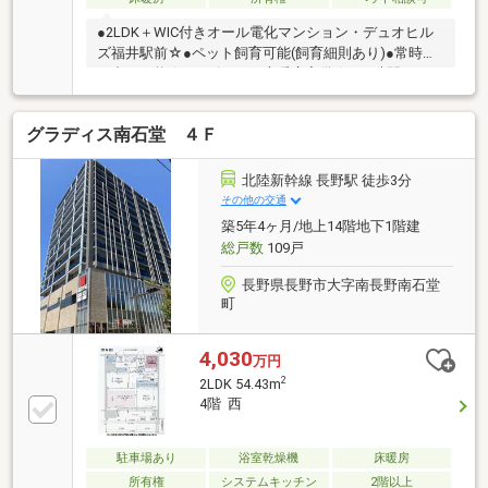
●2LDK＋WIC付きオール電化マンション・デュオヒル
ズ福井駅前☆●ペット飼育可能(飼育細則あり)●常時ゴ
ミ出し可能☆●リビングに床暖房完備☆●24時間セキュ
リティー完備☆●全居室収納スペースあり・ウォーク
インクローゼット付き●南東向きバルコニー・日当た
グラディス南石堂 ４Ｆ
り良好☆●ファミリーマート 福井駅前店まで距離約77
ｍ（徒歩約1分）☆●ハピリンまで距離約92ｍ（徒歩約
1分）☆●西武福井店まで距離約210ｍ（徒歩約3分）
北陸新幹線 長野駅 徒歩3分
☆●セブン-イレブン ハートインＪＲ福井駅店まで距離
その他の交通
約240ｍ（徒歩約3分）☆●AOSSA (アオッサ)まで距離
築5年4ヶ月/地上14階地下1階建
約290ｍ（徒歩約4分）☆
総戸数
109戸
長野県長野市大字南長野南石堂
町
4,030
万円
2
2LDK 54.43m
4階 西
駐車場あり
浴室乾燥機
床暖房
所有権
システムキッチン
2階以上