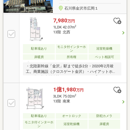
石川県金沢市広岡１
7,980
万円
2
1LDK 42.07m
13階 北西
モニタ付インターホ
駐車場あり
浴室乾燥機
ン
床暖房
所有権
ペット相談可
・北陸新幹線「金沢」駅まで徒歩2分・2020年2月竣
工。商業施設（クロスゲート金沢）・ハイアットホテ
ル一体の複合型分譲マンションです。・「ハイアット
ハウス金沢」と提携した優待サービス利用可能（レス
トランやフィットネスジムの利用など（有償））・敷
1億1,980
万円
地内自走式駐車場月極契約可能（マンション所有者は
2
3LDK 75.02m
1世帯1台は契約可：月額２５，０００円）・各フロア
13階 南東
にゴミ置き場を設置、24時間ゴミ出し可能です・24時
間体制で住まいを見守る「セコムセキュリティシステ
ム」完備・ホテルライクな内廊下設計・リビング天井
駐車場あり
オートロック
防犯カメラ
高約2700ｍｍ・リビングダイニングにはガス温水式床
モニタ付インターホ
浴室乾燥機
床暖房
ン
暖房付き