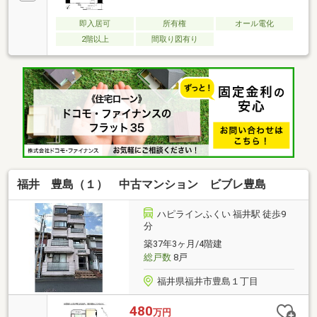
即入居可
所有権
オール電化
2階以上
間取り図有り
福井 豊島（１） 中古マンション ビブレ豊島
ハピラインふくい 福井駅 徒歩9
分
築37年3ヶ月/4階建
総戸数
8戸
福井県福井市豊島１丁目
480
万円