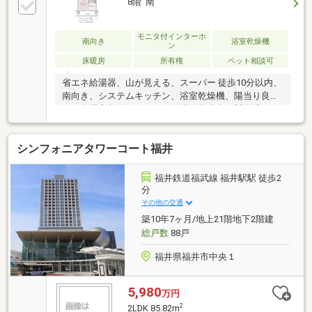
8階 南
モニタ付インターホ
南向き
浴室乾燥機
ン
床暖房
所有権
ペット相談可
省エネ給湯器、山が見える、スーパー 徒歩10分以内、
南向き、システムキッチン、浴室乾燥機、陽当り良
好、全居室収納、シャワー付洗面化粧台、対面式キッ
チン、２４時間ゴミ出し可、セキュリティ充実、バリ
アフリー、南面バルコニー、複層ガラス、オートバ
シンフォニアタワーコート福井
ス、高速ネット対応、温水洗浄便座、ＴＶモニタ付イ
ンターホン、通風良好、全居室フローリング、眺望良
好、パントリー（食器・食品の収納庫）、ウォークイ
福井鉄道福武線 福井駅駅 徒歩2
ンクローゼット、ＩＨクッキングヒーター、ペット相
分
談、BS・CS・CATV、床暖房、エレベーター、宅配ボ
その他の交通
ックス、可動間仕切り、食器洗乾燥機、オール電化
築10年7ヶ月/地上21階地下2階建
総戸数
88戸
福井県福井市中央１
5,980
万円
2
2LDK 85.82m