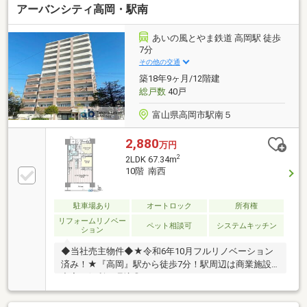
アーバンシティ高岡・駅南
あいの風とやま鉄道 高岡駅 徒歩
7分
その他の交通
築18年9ヶ月/12階建
総戸数
40戸
富山県高岡市駅南５
2,880
万円
2
2LDK 67.34m
10階 南西
駐車場あり
オートロック
所有権
リフォームリノベー
ペット相談可
システムキッチン
ション
◆当社売主物件◆★令和6年10月フルリノベーション
済み！★『高岡』駅から徒歩7分！駅周辺は商業施設
充実で便利な環境◎