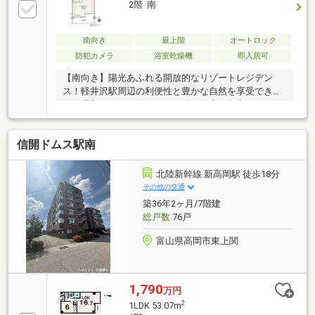
2階 南
南向き
最上階
オートロック
防犯カメラ
浴室乾燥機
即入居可
【南向き】陽光あふれる開放的なリゾートレジデン
ス！軽井沢駅周辺の利便性と豊かな自然を享受でき
る、理想のセカンドライフや休日を彩る拠点としてお
すすめの住戸です。
信開ドムス駅南
北陸新幹線 新高岡駅 徒歩18分
その他の交通
築36年2ヶ月/7階建
総戸数
76戸
富山県高岡市東上関
1,790
万円
2
1LDK 53.07m