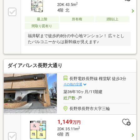
2
2DK 43.5m
4階 北
最上階
所有権
2階以上
間取り図有り
福井駅まで徒歩約8分の中心地マンション！ 広々とし
たバルコニーからは新幹線が見えます♪
ダイアパレス長野大通り
長野電鉄長野線 権堂駅 徒歩3分
その他の交通
築36年10ヶ月/11階建
総戸数
-戸
長野県長野市大字三輪
1,149
万円
2
2DK 35.11m
6階 西