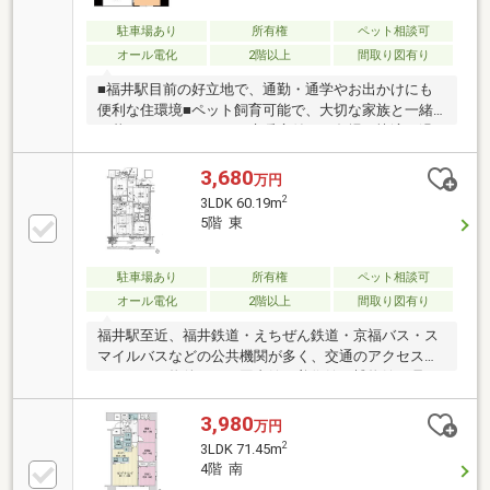
駐車場あり
所有権
ペット相談可
オール電化
2階以上
間取り図有り
■福井駅目前の好立地で、通勤・通学やお出かけにも
便利な住環境■ペット飼育可能で、大切な家族と一緒
に暮らせるマンション■床暖房付きで冬場も快適に過
ごせる室内設備が充実■バリアフリー設計で、どなた
でも安心して暮らせる住まい■オートロックなど安心
3,680
万円
のセキュリティで、都市生活も快適に
2
3LDK 60.19m
5階 東
駐車場あり
所有権
ペット相談可
オール電化
2階以上
間取り図有り
福井駅至近、福井鉄道・えちぜん鉄道・京福バス・ス
マイルバスなどの公共機関が多く、交通のアクセスが
とてもよい物件です。図書館・美術館・博物館・県
庁・市役所と公共施設に近く、生活利便性はばっち
り！福井大学・藤島高校へも通いやすく、人気の明道
3,980
万円
中学校エリアで教育環境も整います。
2
3LDK 71.45m
4階 南