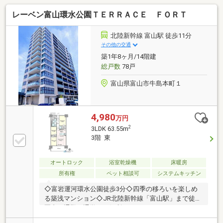
レーベン富山環水公園ＴＥＲＲＡＣＥ ＦＯＲＴ
北陸新幹線 富山駅 徒歩11分
その他の交通
築1年8ヶ月/14階建
総戸数
78戸
富山県富山市牛島本町１
4,980
万円
2
3LDK 63.55m
3階 東
オートロック
浴室乾燥機
床暖房
所有権
ペット相談可
システムキッチン
◇富岩運河環水公園徒歩3分◇四季の移ろいを楽しめ
る築浅マンション◇JR北陸新幹線「富山駅」まで徒歩
圏内で通勤・通学にも便利