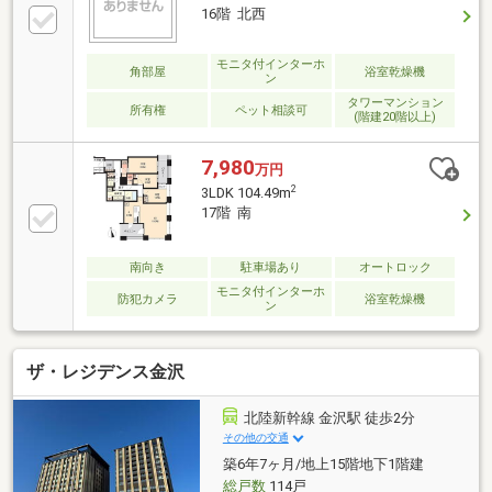
16階 北西
モニタ付インターホ
角部屋
浴室乾燥機
ン
タワーマンション
所有権
ペット相談可
(階建20階以上)
7,980
万円
2
3LDK 104.49m
17階 南
南向き
駐車場あり
オートロック
モニタ付インターホ
防犯カメラ
浴室乾燥機
ン
ザ・レジデンス金沢
北陸新幹線 金沢駅 徒歩2分
その他の交通
築6年7ヶ月/地上15階地下1階建
総戸数
114戸