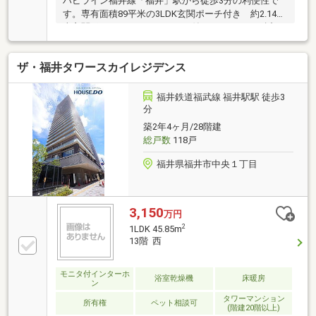
ハピライン福井線「福井」駅から徒歩3分の利便性で
す。専有面積89平米の3LDK玄関ポーチ付き 約2.14平
米玄関ポーチにトランクルーム付エレベーターに近い
部屋位置のため、共用廊下の動線が短くなります。／
／共用部分インフォメーション エレベーター2基
ザ・福井タワースカイレジデンス
設置 テレビモニター付きオートロック エント
ランスロビーにソファーを設置 不在時に便利な宅
配ボックス ７階部分に集会室あり マンション
福井鉄道福武線 福井駅駅 徒歩3
1階部分に病院や薬局などの医療施設がございます。
分
築2年4ヶ月/28階建
総戸数
118戸
福井県福井市中央１丁目
3,150
万円
2
1LDK 45.85m
13階 西
モニタ付インターホ
浴室乾燥機
床暖房
ン
タワーマンション
所有権
ペット相談可
(階建20階以上)