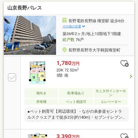
リティ充実、バリアフリー、東南向き、複層ガラス、
山京長野パレス
オートバス、高速ネット対応、温水洗浄便座、ＴＶモ
ニタ付インターホン、通風良好、全居室フローリン
グ、ウォークインクローゼット、全居室６畳以上、Ｉ
長野電鉄長野線 権堂駅 徒歩6分
Ｈクッキングヒーター、ペット相談、BS・CS・
その他の交通
CATV、小学校 徒歩10分以内、エレベーター、宅配ボ
築36年2ヶ月/地上13階地下1階建
ックス
総戸数
76戸
長野県長野市大字鶴賀権堂町
1,780
万円
2
2DK 72.52m
5階 南
モニタ付インターホ
南向き
駐車場あり
ン
所有権
ペット相談可
エレベーター
●ペット飼育可【周辺環境】・ながの表参道セントラ
ルスクゥエアまで徒歩2分(約140m)・セブンイレブン
長野問御所店まで徒歩4分(約250m)・ファミリーマー
ト長野大通り店まで徒歩5分(約370m)・綿半スーパー
センター権堂店まで徒歩7分(約560m)・TOMATO食品
3,390
万円