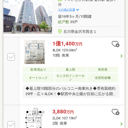
分
その他の交通
築16年5ヶ月/10階建
総戸数
39戸
石川県金沢市西念１
1億1,400
万円
2
4LDK 129.04m
10階 南東
駐車場あり
最上階
角部屋
モニタ付インターホ
オートロック
浴室乾燥機
ン
◆最上階10階部分のバルコニー南東向き◆専有面積約
39坪・広々4LDK！◆駅西中央公園が目前に広がる開
放感のある佇まい◆ホテルライクな内廊下設計
3,880
万円
2
2LDK 107.19m
2階 南東