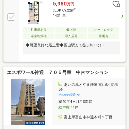
5,980
万円
2
3LDK 69.22m
14階 東
駐車場あり
最上階
オートロック
浴室乾燥機
即入居可
床暖房
◆眺望良好な最上階◆富山駅まで徒歩約11分！
エスポワール神通 ７０５号室 中古マンション
あいの風とやま鉄道 富山駅 徒歩
5分
その他の交通
築40年4ヶ月/10階建
総戸数
41戸
富山県富山市神通本町１丁目