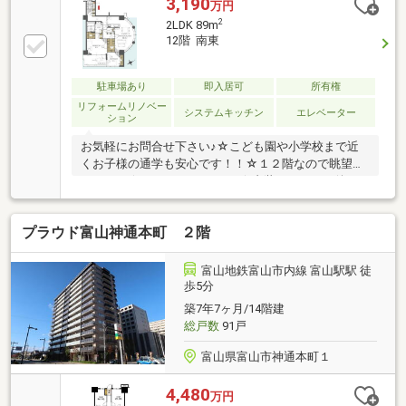
3,190
万円
2
2LDK 89m
12階 南東
駐車場あり
即入居可
所有権
リフォームリノベー
システムキッチン
エレベーター
ション
お気軽にお問合せ下さい♪☆こども園や小学校まで近
くお子様の通学も安心です！！☆１２階なので眺望量
です！！☆ゆとりのある2LDK☆内装リフォーム後の
お渡し☆シューズボックス付きの、収納の多い玄関☆
眺望良好
プラウド富山神通本町 ２階
富山地鉄富山市内線 富山駅駅 徒
歩5分
築7年7ヶ月/14階建
総戸数
91戸
富山県富山市神通本町１
4,480
万円