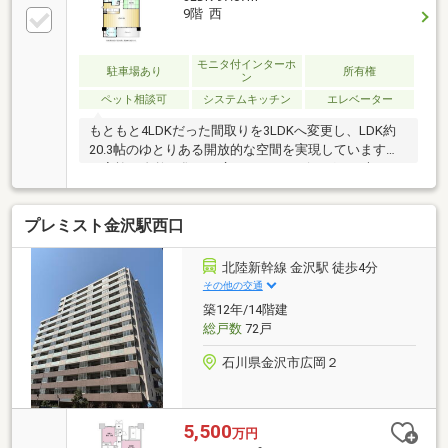
9階 西
モニタ付インターホ
駐車場あり
所有権
ン
ペット相談可
システムキッチン
エレベーター
もともと4LDKだった間取りを3LDKへ変更し、LDK約
20.3帖のゆとりある開放的な空間を実現しています。
ご家族が自然と集まる広々としたリビングは、大きな
家具を配置してもゆとりのある設計。2面バルコニー
付きで通風・採光も良好です。高層階ならではの開放
プレミスト金沢駅西口
感も魅力のひとつ。大切なペットと一緒に暮らせる点
も嬉しいポイントです。利便性の高い立地とゆとりあ
る住空間を兼ね備えた、快適なマンションライフを叶
北陸新幹線 金沢駅 徒歩4分
える一邸です。売主様居住中のため、ご内見は事前に
その他の交通
ご予約が必要です。お引渡しは2027年3月中旬以降で
築12年/14階建
す。
総戸数
72戸
石川県金沢市広岡２
5,500
万円