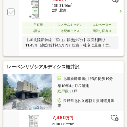
2
1DK 31.16m
2階 北東
所有権
システムキッチン
エレベーター
2階以上
宅配ボックス
間取り図有り
【JR北陸新幹線「富山」駅徒歩7分】表面利回り
11.45％（想定賃料4.5万円）投資・社宅に最適！買
物・医療・教育が揃う好立地で居住用としても利便性
◎！
レーベンリゾシアルディシス軽井沢
北陸新幹線 軽井沢駅 徒歩19分
築18年4ヶ月/2階建
総戸数
31戸
長野県北佐久郡軽井沢町軽井沢
東
7,480
万円
2
2LDK 86.22m