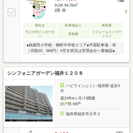
館まで徒歩7分(約520m)・長野グランドシネマズまで
2
2LDK 94.76m
徒歩7分(約550m)・長野中央病院まで徒歩9分(約
2階 南
710m)・長野市役所まで徒歩11分(約880m)
南向き
駐車場あり
角部屋
モニタ付インターホ
リフォームリノベー
所有権
ン
ション
●鍋屋田小学校・柳町中学校エリア●平面駐車場：有
（月額20、000円）※空き状況は管理会社へ要確認●角
部屋で風通し良好、南向きで日当たり良好！◇お問合
せは下記お電話番号やホームページでも受付中！！・
フリーダイヤル 【 0120-055-779 】・ホームページ
シンフォニアガーデン福井１２０８
【 ハウスドゥ長野柳町 】 で検索
ハピラインふくい 福井駅 徒歩5
分
築23年6ヶ月/15階建
総戸数
68戸
福井県福井市大手２