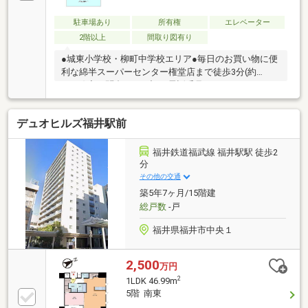
駐車場あり
所有権
エレベーター
2階以上
間取り図有り
●城東小学校・柳町中学校エリア●毎日のお買い物に便
利な綿半スーパーセンター権堂店まで徒歩3分(約
220m)◇お問合せは下記お電話番号やホームページで
も受付中！！・フリーダイヤル 【 0120-055-779 】・
ホームページ 【 ハウスドゥ長野柳町 】 で検索
デュオヒルズ福井駅前
福井鉄道福武線 福井駅駅 徒歩2
分
その他の交通
築5年7ヶ月/15階建
総戸数
-戸
福井県福井市中央１
2,500
万円
2
1LDK 46.99m
5階 南東