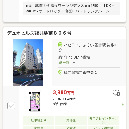
●福井駅前の免震タワーレジデンス☆●13階・1LDK＋
WIC☆●オートロック・宅配BOX・トランクルーム
☆●24時間ゴミ出し可能☆●西武福井店まで距離約100
ｍ（徒歩約2分）☆●ハピリンまで距離約160ｍ（徒歩
約2分）☆●福井中央郵便局まで距離約160m（徒歩約2
デュオヒルズ福井駅前８０６号
分）☆●ファミリーマート 福井駅前店まで距離約180
ｍ（徒歩約2分）☆●福井銀行福井市役所支店まで距離
約350ｍ（徒歩約5分）☆●セブンイレブン福井大手3丁
ハピラインふくい 福井駅 徒歩3
目店まで距離約350ｍ（徒歩約6分）☆●AOSSA (アオ
分
ッサ)まで距離約520ｍ（徒歩約7分）☆●岩井病院まで
築5年7ヶ月/15階建
距離約850ｍ（車で約4分）☆
総戸数
-戸
福井県福井市中央１
3,980
万円
2
2LDK 71.45m
8階 南東
モニタ付インターホ
駐車場あり
角部屋
ン
床暖房
所有権
ペット相談可