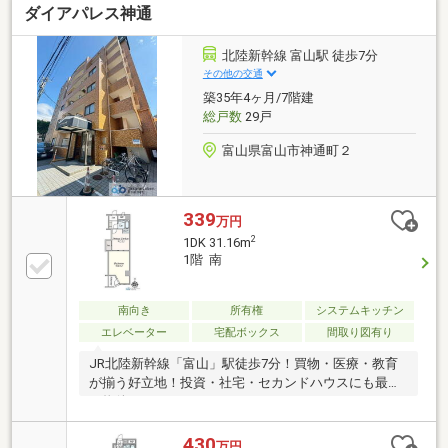
ダイアパレス神通
北陸新幹線 富山駅 徒歩7分
その他の交通
築35年4ヶ月/7階建
総戸数
29戸
富山県富山市神通町２
339
万円
2
1DK 31.16m
1階 南
南向き
所有権
システムキッチン
エレベーター
宅配ボックス
間取り図有り
JR北陸新幹線「富山」駅徒歩7分！買物・医療・教育
が揃う好立地！投資・社宅・セカンドハウスにも最適
な物件！
430
万円