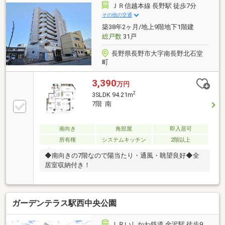
ＪＲ信越本線 長野駅 徒歩7分
その他の交通
築38年2ヶ月/地上9階地下1階建
総戸数
31戸
長野県長野市大字南長野北石堂
町
3,390
万円
2
3SLDK 94.21m
7階 南
南向き
角部屋
即入居可
所有権
システムキッチン
2階以上
◆南向きの7階なので陽当たり・通風・眺望良好◆全
居室収納付き！
ガーデンテラス駅西中央公園
ＩＲいしかわ鉄道 金沢駅 徒歩9