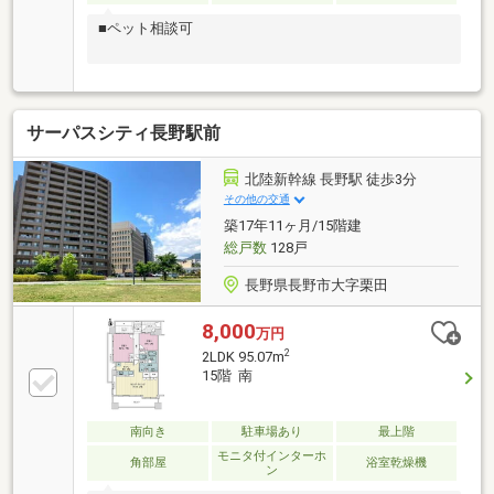
■ペット相談可
サーパスシティ長野駅前
北陸新幹線 長野駅 徒歩3分
その他の交通
築17年11ヶ月/15階建
総戸数
128戸
長野県長野市大字栗田
8,000
万円
2
2LDK 95.07m
15階 南
南向き
駐車場あり
最上階
モニタ付インターホ
角部屋
浴室乾燥機
ン