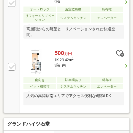
6階
オートロック
浴室乾燥機
所有権
リフォームリノベー
システムキッチン
エレベーター
ション
高層階からの眺望と、リノベーションされた快適空
間。
500
万円
2
1K 29.42m
3階 南
南向き
駐車場あり
所有権
ペット相談可
システムキッチン
エレベーター
人気の高岡駅南エリアでアクセス便利な6階3LDK
グランドハイツ石堂