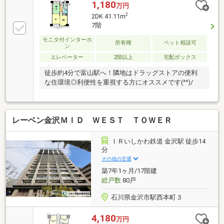
1,180
万円
2
2DK 41.11m
7階
モニタ付インターホ
所有権
ペット相談可
ン
エレベーター
2階以上
宅配ボックス
徒歩約4分で富山駅へ！隣地はドラッグストアの便利
な住環境◎利便性を重視する方にオススメです(^^)/
レーベン金沢ＭＩＤ ＷＥＳＴ ＴＯＷＥＲ
ＩＲいしかわ鉄道 金沢駅 徒歩14
分
その他の交通
築7年1ヶ月/17階建
総戸数
80戸
石川県金沢市駅西本町３
4,180
万円