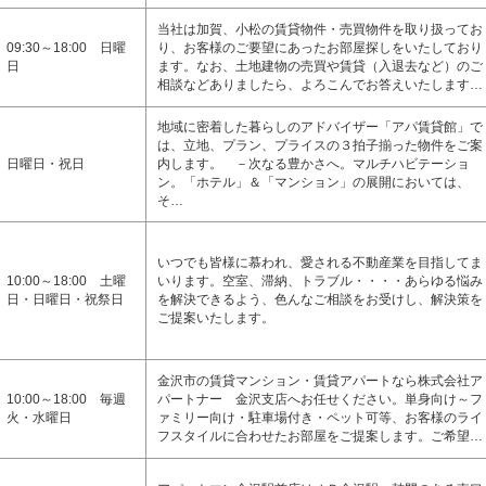
当社は加賀、小松の賃貸物件・売買物件を取り扱ってお
09:30～18:00 日曜
り、お客様のご要望にあったお部屋探しをいたしており
日
ます。なお、土地建物の売買や賃貸（入退去など）のご
相談などありましたら、よろこんでお答えいたします…
地域に密着した暮らしのアドバイザー「アパ賃貸館」で
は、立地、プラン、プライスの３拍子揃った物件をご案
日曜日・祝日
内します。 －次なる豊かさへ。マルチハビテーショ
ン。「ホテル」＆「マンション」の展開においては、
そ…
いつでも皆様に慕われ、愛される不動産業を目指してま
10:00～18:00 土曜
いります。空室、滞納、トラブル・・・・あらゆる悩み
日・日曜日・祝祭日
を解決できるよう、色んなご相談をお受けし、解決策を
ご提案いたします。
金沢市の賃貸マンション・賃貸アパートなら株式会社ア
10:00～18:00 毎週
パートナー 金沢支店へお任せください。単身向け～フ
火・水曜日
ァミリー向け・駐車場付き・ペット可等、お客様のライ
フスタイルに合わせたお部屋をご提案します。ご希望…