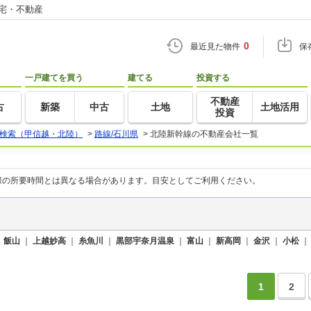
住宅・不動産
0
最近見た物件
保
一戸建てを買う
建てる
投資する
不動産
古
新築
中古
土地
土地活用
投資
検索（甲信越・北陸）
>
路線/石川県
>
北陸新幹線の不動産会社一覧
際の所要時間とは異なる場合があります。目安としてご利用ください。
｜
飯山
｜
上越妙高
｜
糸魚川
｜
黒部宇奈月温泉
｜
富山
｜
新高岡
｜
金沢
｜
小松
1
2