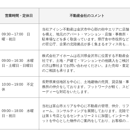
営業時間・定休日
不動産会社のコメント
当社アイシン不動産は金沢市中心部の街中エリアに店舗
09:30～17:00 日
を構え、地元のアパート・マンション・店舗・事務所・
曜・祝日
駐車場などを多く取扱っています。県庁舎や市役所など
の官公庁、企業の北陸拠点が多く集まるオフィス街も…
株式会社アイホームは石川県金沢市に位置する不動産会
09:00～16:30 水曜
社です。土地・戸建て・マンションその他購入をご検討
日・土曜日・日曜日
の方は弊社までお問い合わせください。また売却・査定
のご相談も承ります。
長野県東信地区を中心に、土地建物の売買、貸店舗・事
10:00～19:00 不定
務所の仲介をしております。フットワークが軽く、スピ
休
ーディーな対応をいたします。
当社は富山市エリアを中心に不動産の管理、仲介、リフ
09:00～18:00 水曜
ォーム、コンサルティングを展開しております。北陸で
日・祝日
は第１号店となるセンチュリー２１に加盟しインターネ
ットを中心とした物件のご案内をしており、お客様の…