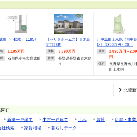
成町（小松駅） 1185万
【セリタホームズ】青木島
川中島町上氷鉋（川中
1丁目3期
駅） 1890万円～20…
1,185万円
3,390万円
1,890万円～2,0
格
価格
価格
円
石川県小松市育成町
長野県長野市青木島
所
住所
１
長野県長野市川
住所
町上氷鉋
北陸新
ら探す
新築一戸建て
中古一戸建て
土地
賃貸
店舗・事業
会社検索
家賃相場
暮らしデータ