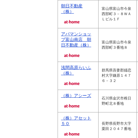
朝日不動産
富山県富山市今泉
（株）
西部町３－８ＷＡ
Ｌビル１Ｆ
アパマンショッ
プ富山南店 朝
富山県富山市今泉
日不動産（株）
西部町３番地８
浅間高原らいふ
群馬県吾妻郡嬬恋
（株）
村大字鎌原１４７
６－３２
（株）アシーズ
石川県金沢市稚日
野町北８番地
（株）アセット
５０
長野県長野市大字
栗田２０４７番地