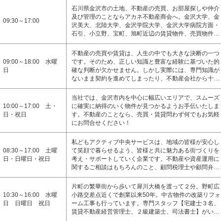
石川県金沢市の土地、不動産の売買、お部屋探しや仲介
及び管理のことならアカネ不動産商会へ。金沢大学、金
09:30～17:00
沢美大、北陸大学、金沢学院大学、金沢大学病院方面・
石引、小立野、宝町、旭町近辺の賃貸物件、売買物件…
不動産の売買や賃貸は、人生の中でも大きな決断の一つ
09:00～18:00 水曜
です。そのため、正しい知識と豊富な経験に基づいた的
日
確な判断が欠かせません。しかし実際には、専門知識が
ないまま契約を進めてしまったり、不動産会社から十…
当社では、金沢市内を中心に幅広いエリアで、スムーズ
10:00～17:00 土・
に確実に納得のいく物件が見つかるようお手伝いたしま
日・祝日
す。不動産のことなら、売買・賃貸問わず何でもお気軽
にお問合せください！
私どもアクティブ中央サービスは、地域の皆様が安心し
08:30～17:00 土曜
て笑顔で暮らせるよう、皆様と共に魅力ある街づくりを
日・日曜日・祝日
考え・サポートしていく企業です。不動産や資産運用に
関するご相談はもちろんのこと、顧問税理士や顧問弁…
片町の繁華街から歩いて犀川大橋を渡って２分。野町広
10:30～16:00 水曜
小路交差点近くで創業以来50年。中古物件の改築リフォ
日 日曜日 祝日
ーム工事も行っています。専門スタッフ【宅建士３名、
賃貸不動産経営管理士、２級建築士、司法書士】がい…