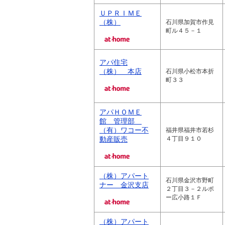
ＵＰＲＩＭＥ
（株）
石川県加賀市作見
町ル４５－１
アパ住宅
（株） 本店
石川県小松市本折
町３３
アパＨＯＭＥ
館 管理部
（有）ワコー不
福井県福井市若杉
動産販売
４丁目９１０
（株）アパート
石川県金沢市野町
ナー 金沢支店
２丁目３－２ルポ
ー広小路１Ｆ
（株）アパート