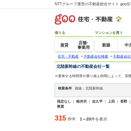
NTTグループ運営の不動産総合サイト goo
借りる
マンションを買う
店舗･
賃貸
新築
中
事業用
住宅・不動産
>
不動産会社検索
>
不動産会社
北陸新幹線の不動産会社一覧
※乗車する時間帯や乗り換え時間によって、実
検索条件
路線：北陸新幹線
指定なし
｜
軽井沢
｜
佐久平
｜
上田
｜
長野
敦賀
315
件中
1～20
件を表示