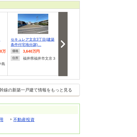
島
セキュレア文京3丁目(建築
長土呂（岩村田駅） 1450
セキュレア三輪
条件付宅地分譲)…
万円
譲住宅)【ダイ
90万
3,640万円
1,450万円
4,290
価格
価格
価格
円
福井県福井市文京３
長野県佐久市長土呂
住所
住所
中島
長野県
住所
幹線の新築一戸建て情報をもっと見る
用
不動産投資