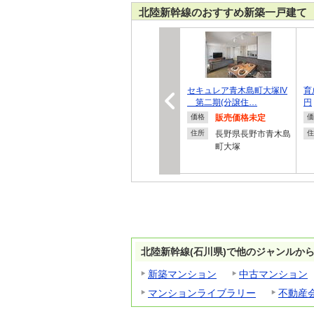
北陸新幹線のおすすめ新築一戸建て
セキュレア青木島町大塚IV
育
第二期(分譲住…
円
販売価格未定
価格
価
長野県長野市青木島
住所
住
町大塚
北陸新幹線(石川県)で他のジャンルか
新築マンション
中古マンション
マンションライブラリー
不動産