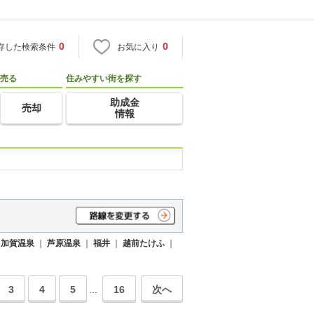
0
0
存した検索条件
お気に入り
売る
住みやすい街を探す
助成金
売却
情報
｜
加賀温泉
｜
芦原温泉
｜
福井
｜
越前たけふ
｜
3
4
5
16
次へ
…