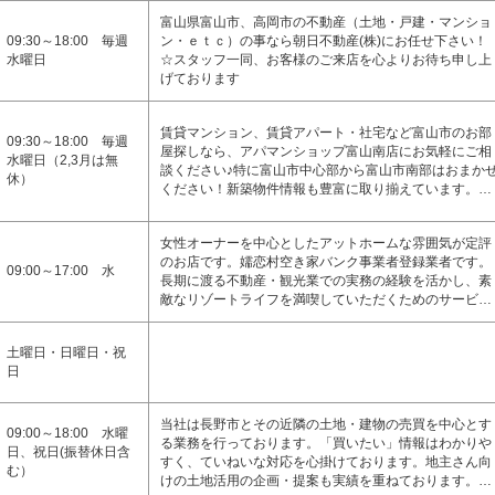
富山県富山市、高岡市の不動産（土地・戸建・マンショ
09:30～18:00 毎週
ン・ｅｔｃ）の事なら朝日不動産(株)にお任せ下さい
水曜日
☆スタッフ一同、お客様のご来店を心よりお待ち申し上
げております
賃貸マンション、賃貸アパート・社宅など富山市のお部
09:30～18:00 毎週
屋探しなら、アパマンショップ富山南店にお気軽にご相
水曜日（2,3月は無
談ください♪特に富山市中心部から富山市南部はおまか
休）
ください！新築物件情報も豊富に取り揃えています。…
女性オーナーを中心としたアットホームな雰囲気が定評
のお店です。嬬恋村空き家バンク事業者登録業者です。
09:00～17:00 水
長期に渡る不動産・観光業での実務の経験を活かし、素
敵なリゾートライフを満喫していただくためのサービ…
土曜日・日曜日・祝
日
当社は長野市とその近隣の土地・建物の売買を中心とす
09:00～18:00 水曜
る業務を行っております。「買いたい」情報はわかりや
日、祝日(振替休日含
すく、ていねいな対応を心掛けております。地主さん向
む）
けの土地活用の企画・提案も実績を重ねております。…