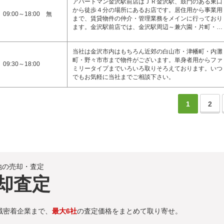
アパートマン金沢駅前店はＪＲ金沢駅、鼓門のある東口
から徒歩４分の場所にあるお店です。居住用から事業用
09:00～18:00 無
まで、賃貸物件の仲介・管理業務をメインに行っており
ます。金沢駅前店では、金沢駅周辺～兼六園・片町・…
当社は金沢市内はもちろん近郊の白山市・津幡町・内灘
町・野々市市まで物件がございます。単身者用からファ
09:30～18:00
ミリータイプまでいろいろ取りそろえております。いつ
でもお気軽に当社までご相談下さい。
1
2
地の売却・査定
却査定
域密着企業まで、
最大6社
の査定価格をまとめて取り寄せ。