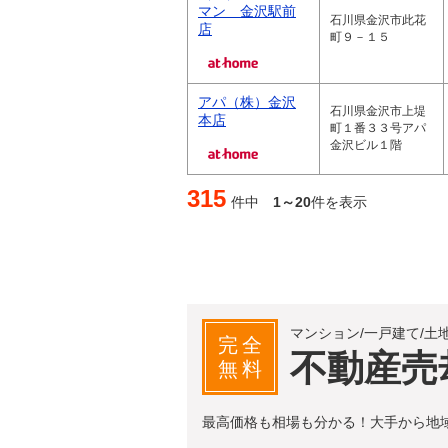
マン 金沢駅前
石川県金沢市此花
店
町９－１５
アパ（株）金沢
石川県金沢市上堤
本店
町１番３３号アパ
金沢ビル１階
315
件中
1～20
件を表示
マンション/一戸建て/土
完全
不動産売
無料
最高価格も相場も分かる！大手から地