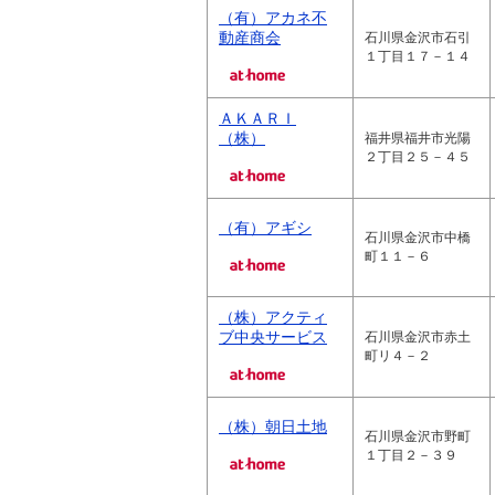
（有）アカネ不
動産商会
石川県金沢市石引
１丁目１７－１４
ＡＫＡＲＩ
（株）
福井県福井市光陽
２丁目２５－４５
（有）アギシ
石川県金沢市中橋
町１１－６
（株）アクティ
ブ中央サービス
石川県金沢市赤土
町リ４－２
（株）朝日土地
石川県金沢市野町
１丁目２－３９