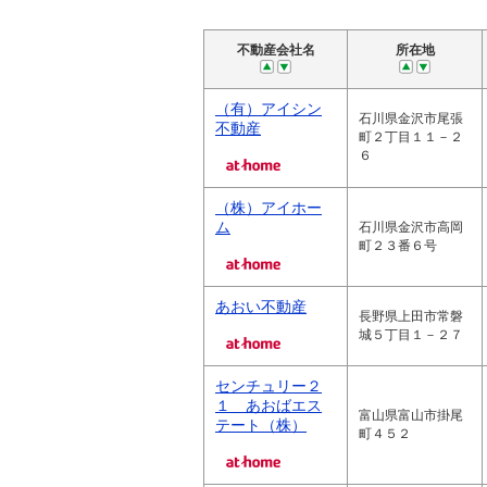
不動産会社名
所在地
（有）アイシン
石川県金沢市尾張
不動産
町２丁目１１－２
６
（株）アイホー
ム
石川県金沢市高岡
町２３番６号
あおい不動産
長野県上田市常磐
城５丁目１－２７
センチュリー２
１ あおばエス
富山県富山市掛尾
テート（株）
町４５２