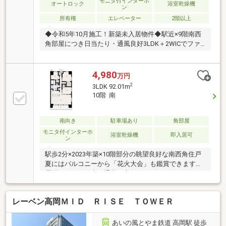
モニタ付インターホ
オートロック
浴室乾燥機
ン
所有権
エレベーター
2階以上
◆令和5年10月施工！新築未入居物件◆駅近×9階南西
角部屋につき日当たり・通風良好3LDK＋2WICでファ
ミリーにもオススメ！
4,980
万円
2
3LDK 92.01m
10階 南
南向き
駐車場あり
角部屋
モニタ付インターホ
浴室乾燥機
即入居可
ン
駅歩2分×2023年築×10階部分の眺望良好な南西角住戸
夏にはバルコニーから「花火大会」も鑑賞できます高
層階につき、陽当＆通風も良好ランドリーやジム、コ
ンシェルジュやゲストルームなど充実した共有施設を
完備しております３LDK＋WIC×2ヶ所完備アイランド
レーベン高岡ＭＩＤ ＲＩＳＥ ＴＯＷＥＲ
キッチン＆パントリー完備のLDKは22.5帖洋室5.5帖の
可動間仕切りを開けると、約28帖の広々LDKとしても
ご利用いただけます1坪超の洗面所にはシャワー付の
あいの風とやま鉄道 高岡駅 徒歩