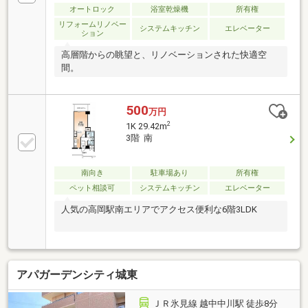
オートロック
浴室乾燥機
所有権
リフォームリノベー
システムキッチン
エレベーター
ション
高層階からの眺望と、リノベーションされた快適空
間。
500
万円
2
1K 29.42m
3階 南
南向き
駐車場あり
所有権
ペット相談可
システムキッチン
エレベーター
人気の高岡駅南エリアでアクセス便利な6階3LDK
アパガーデンシティ城東
ＪＲ氷見線 越中中川駅 徒歩8分