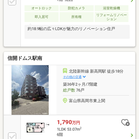
オートロック
防犯カメラ
浴室乾燥機
リフォームリノベー
即入居可
所有権
ション
約18.9帖の広々LDKが魅力のリノベーション住戸
信開ドムス駅南
北陸新幹線 新高岡駅 徒歩18分
その他の交通
築36年2ヶ月/7階建
総戸数
76戸
富山県高岡市東上関
1,790
万円
2
1LDK 53.07m
6階