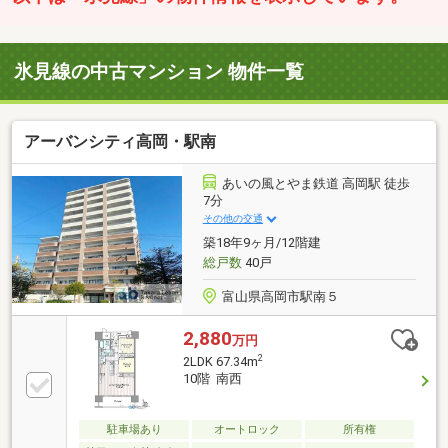
氷見線の中古マンション 物件一覧
アーバンシティ高岡・駅南
あいの風とやま鉄道 高岡駅 徒歩
7分
その他の交通
築18年9ヶ月/12階建
総戸数
40戸
富山県高岡市駅南５
2,880
万円
2
2LDK 67.34m
10階 南西
駐車場あり
オートロック
所有権