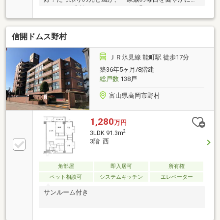
みます。□家族みんながのびのび過ごせるオールフロ
ーリングの住まい。□エレベーター有り、スムーズに
移動できます。□バルコニーは光と風を浴びる心地よ
信開ドムス野村
い空間です。＼ぜひ、中を見てみてください／
ＪＲ氷見線 能町駅 徒歩17分
築36年5ヶ月/8階建
総戸数
138戸
富山県高岡市野村
1,280
万円
2
3LDK 91.3m
3階 西
角部屋
即入居可
所有権
ペット相談可
システムキッチン
エレベーター
サンルーム付き