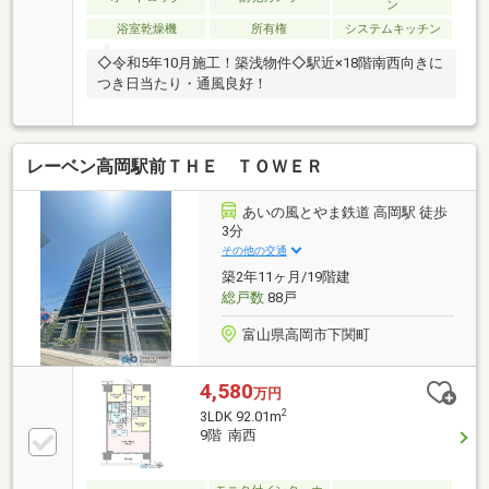
ン
浴室乾燥機
所有権
システムキッチン
◇令和5年10月施工！築浅物件◇駅近×18階南西向きに
つき日当たり・通風良好！
レーベン高岡駅前ＴＨＥ ＴＯＷＥＲ
あいの風とやま鉄道 高岡駅 徒歩
3分
その他の交通
築2年11ヶ月/19階建
総戸数
88戸
富山県高岡市下関町
4,580
万円
2
3LDK 92.01m
9階 南西