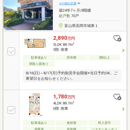
その他の交通
築24年7ヶ月/8階建
総戸数
70戸
富山県高岡市城東１
2,890
万円
2
3LDK 88.7m
5階 南東
駐車場あり
所有権
2階以上
間取り図有り
8/16(日)～8/17(月)予約制見学会開催※当日予約OK。ご
希望日をお知らせください。
1,780
万円
2
4LDK 88.7m
6階 南東
駐車場あり
角部屋
即入居可
床暖房
所有権
システムキッチン