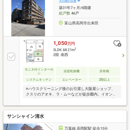
その他の交通
築31年7ヶ月/6階建
総戸数
46戸
富山県高岡市出来田
1,050
万円
2
3LDK 68.21m
2階 南西
モニタ付インターホ
浴室乾燥機
所有権
ン
システムキッチン
エレベーター
2階以上
※ハウスクリーニング後のお引渡し大阪屋ショップ、
クスリのアオキ、ラ・ムーなどが徒歩圏内。イオンモ
ール高岡までも車で約5分と、毎日のお買い物に便利
な立地です。幹線道路が近く便利な立地ながら、周辺
は静かで穏やかな住宅街。暮らしやすい住環境が整っ
サンシャイン清水
ています。6階建ての2階部分で、エレベーター・階段
どちらも利用しやすいお部屋です。2018年にリフォー
ム済み。内窓を施工し、断熱性を高めています。
万葉線 高岡駅駅 徒歩15分