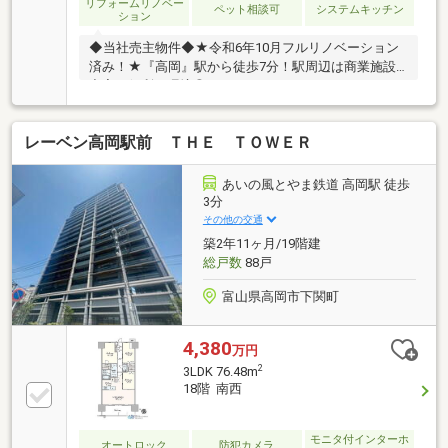
リフォームリノベー
ペット相談可
システムキッチン
ション
◆当社売主物件◆★令和6年10月フルリノベーション
済み！★『高岡』駅から徒歩7分！駅周辺は商業施設
充実で便利な環境◎
レーベン高岡駅前 ＴＨＥ ＴＯＷＥＲ
あいの風とやま鉄道 高岡駅 徒歩
3分
その他の交通
築2年11ヶ月/19階建
総戸数
88戸
富山県高岡市下関町
4,380
万円
2
3LDK 76.48m
18階 南西
モニタ付インターホ
オートロック
防犯カメラ