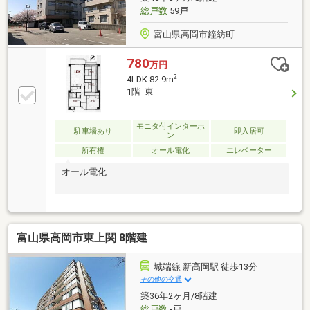
総戸数
59戸
富山県高岡市鐘紡町
780
万円
2
4LDK 82.9m
1階 東
モニタ付インターホ
駐車場あり
即入居可
ン
所有権
オール電化
エレベーター
オール電化
富山県高岡市東上関 8階建
城端線 新高岡駅 徒歩13分
その他の交通
築36年2ヶ月/8階建
総戸数
-戸