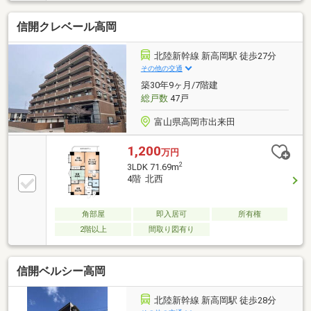
信開クレベール高岡
北陸新幹線 新高岡駅 徒歩27分
その他の交通
築30年9ヶ月/7階建
総戸数
47戸
富山県高岡市出来田
1,200
万円
2
3LDK 71.69m
4階 北西
角部屋
即入居可
所有権
2階以上
間取り図有り
信開ベルシー高岡
北陸新幹線 新高岡駅 徒歩28分