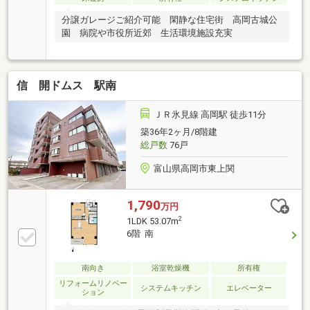
分譲ガレージご紹介可能 閑静な住宅街 高岡古城公
園 病院や市役所近郊 生活環境施設充実
信 開ドムス 駅南
ＪＲ氷見線 高岡駅 徒歩11分
築36年2ヶ月/8階建
総戸数
76戸
富山県高岡市東上関
1,790
万円
2
1LDK 53.07m
6階 南
南向き
浴室乾燥機
所有権
リフォームリノベー
システムキッチン
エレベーター
ション