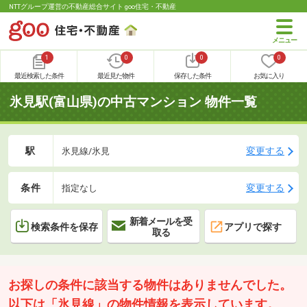
NTTグループ運営の不動産総合サイト goo住宅・不動産
1
0
0
0
最近検索した条件
最近見た物件
保存した条件
お気に入り
氷見駅(富山県)の中古マンション 物件一覧
駅
変更する
氷見線/氷見
条件
変更する
指定なし
新着メールを受
検索条件を保存
アプリで探す
取る
お探しの条件に該当する物件はありませんでした。
以下は「氷見線」の物件情報を表示しています。