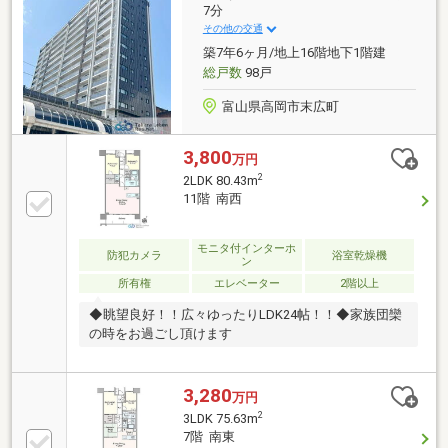
広々とした独立型洗面台＆収納完備2沿線2駅、またJR
7分
北陸新幹線「新高岡」駅も利用可東京駅・上野駅まで
その他の交通
約2時間半でアクセス可能ですお問い合わせはキヨシ
築7年6ヶ月/地上16階地下1階建
ハウジングへ！
総戸数
98戸
富山県高岡市末広町
3,800
万円
2
2LDK 80.43m
11階 南西
モニタ付インターホ
防犯カメラ
浴室乾燥機
ン
所有権
エレベーター
2階以上
◆眺望良好！！広々ゆったりLDK24帖！！◆家族団欒
の時をお過ごし頂けます
3,280
万円
2
3LDK 75.63m
7階 南東