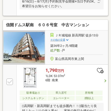
8/16(日)～8/17(月)予約制見学会開催※当日予約OK。ご
希望日をお知らせください。
信開ドムス駅南 ６０６号室 中古マンション
ＪＲ城端線 新高岡駅 徒歩13分
その他の交通
築36年2ヶ月/8階建
総戸数
-戸
富山県高岡市東上関
1,790
万円
2
1LDK 53.07m
6階 南東
駐車場あり
即入居可
所有権
システムキッチン
エレベーター
2階以上
□高岡駅・新高岡駅までも徒歩圏内！！□陽当たり良
好！たっぷりの光と風が、 家族の毎日を健やかに育