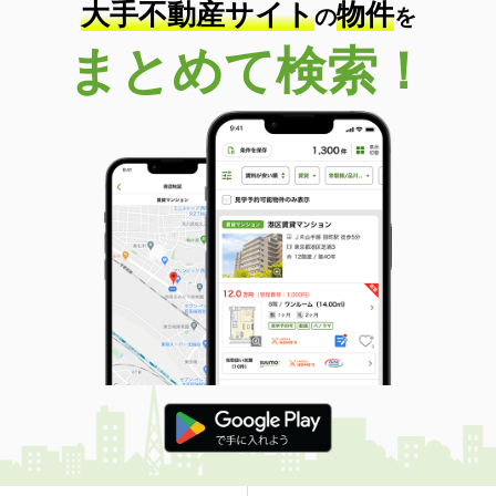
大手不動産サイト
物件
の
を
まとめて検索！