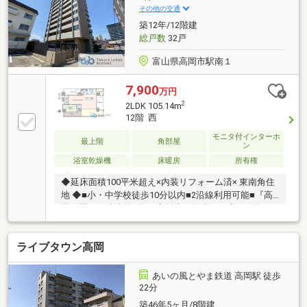
その他の交通
築12年/12階建
総戸数
32戸
富山県高岡市駅南１
7,900
万円
2
2LDK 105.14m
12階 西
モニタ付インターホ
最上階
角部屋
ン
浴室乾燥機
床暖房
所有権
◆延床面積100平米超え×内装リフォーム済× 東南角住
地 ◆■小・中学校徒歩10分以内■2沿線利用可能■『高
岡』駅から徒歩約3分■3方採光・陽当たり良好■洋服や
スーツケースなどが収納できる大型ウォークインクロ
ーゼット■徒歩圏内にスーパーやコンビニなどが揃う
ライブタウン高岡
暮らしやすい住環境※バルコニー面積調査中
あいの風とやま鉄道 高岡駅 徒歩
22分
築46年5ヶ月/8階建