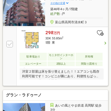
その他の交通
築46年4ヶ月/7階建
総戸数
-戸
富山県高岡市清水町３
298
万円
2
3DK 55.85m
5階 東
モニタ付インターホ
駐車場あり
所有権
ン
エレベーター
2階以上
間取り図有り
洋室２部屋は床を張り替えました！！エアコンも既存
利用可能です！コンビニが隣にあり、利便性もばっち
りです！１階には喫茶店もあります！
グラン・ラドゥーノ
あいの風とやま鉄道 高岡駅 徒歩
3分