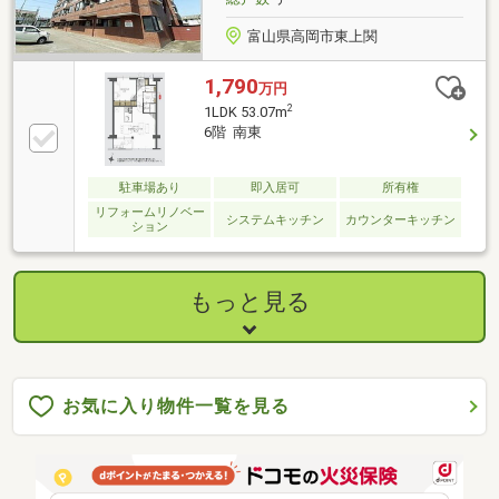
富山県高岡市東上関
1,790
万円
2
1LDK 53.07m
6階 南東
駐車場あり
即入居可
所有権
リフォームリノベー
システムキッチン
カウンターキッチン
ション
もっと見る
お気に入り物件一覧を見る