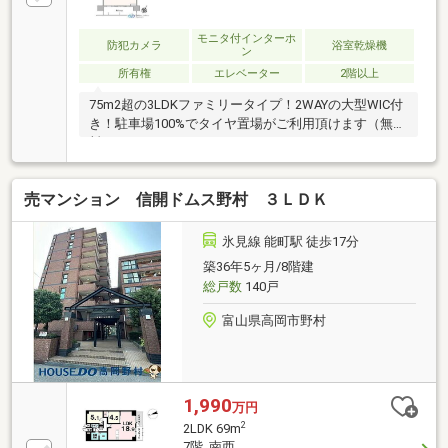
モニタ付インターホ
防犯カメラ
浴室乾燥機
ン
所有権
エレベーター
2階以上
75m2超の3LDKファミリータイプ！2WAYの大型WIC付
き！駐車場100%でタイヤ置場がご利用頂けます（無
料）
売マンション 信開ドムス野村 ３ＬＤＫ
氷見線 能町駅 徒歩17分
築36年5ヶ月/8階建
総戸数
140戸
富山県高岡市野村
1,990
万円
2
2LDK 69m
7階 南西