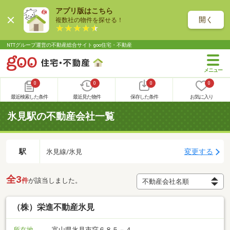
アプリ版はこちら
開く
複数社の物件を探せる！
NTTグループ運営の不動産総合サイト goo住宅・不動産
0
0
0
0
最近検索した条件
最近見た物件
保存した条件
お気に入り
氷見駅の不動産会社一覧
駅
変更する
氷見線/氷見
全3
件
が該当しました。
（株）栄進不動産氷見
所在地
富山県氷見市窪６８５－４