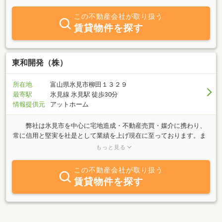
協では、フィナンシャルプランを行い、お客様の人生設計における
生活空間のご提供をしてまいります。それは、単に家を建てると言
この不動産会社が取り扱う
う視点ではなく、家を建てて生活をし続けると言う視点で、お客様
賃貸物件を探す
が安心してくらせる環境づくりが、我々の使命だと思っています。
そのためにお客様のライフプランと空間プランを合わせて考えてま
いります。
東和開発（株）
所在地
富山県氷見市柳田１３２９
最寄駅
氷見線 氷見駅 徒歩30分
情報提供元
アットホーム
弊社は氷見市を中心に宅地造成・不動産売買・媒介に携わり、
常に信用と堅実を社是として業績を上げ現在に至っております。ま
た、地域に密着した不動産会社として、お客様のニーズに合った物
もっと見る
件を提案させていただいております。お気軽にご相談ください。
この不動産会社が取り扱う
賃貸物件を探す