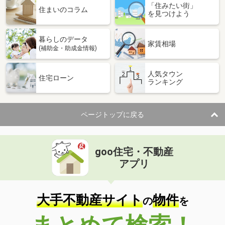
「住みたい街」
住まいのコラム
を見つけよう
暮らしのデータ
家賃相場
(補助金・助成金情報)
人気タウン
住宅ローン
ランキング
ページトップに戻る
goo住宅・不動産
アプリ
大手不動産サイト
物件
の
を