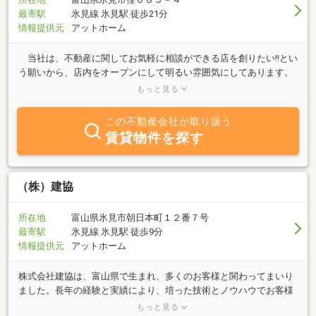
最寄駅
氷見線 氷見駅 徒歩21分
情報提供元
アットホーム
当社は、不動産に関してお気軽に相談ができる店を創りたい!!とい
う願いから、店内をオープンにして明るい雰囲気にしてあります。
物件情報の閲覧は自由で、コピーも取り放題です。お子様連れにも
もっと見る
対応できるようキッズコーナーもございます。もちろん、相談は無
料ですのでお気軽にご来店ください。皆様のご来店を心からお待ち
この不動産会社が取り扱う
しております!!
賃貸物件を探す
（株）建協
所在地
富山県氷見市朝日本町１２番７号
最寄駅
氷見線 氷見駅 徒歩9分
情報提供元
アットホーム
株式会社建協は、富山県で生まれ、多くのお客様と関わってまいり
ました。長年の経験と実績により、培った技術とノウハウでお客様
に安心して住んでもらえる家づくりを進めてまいります。我々、建
もっと見る