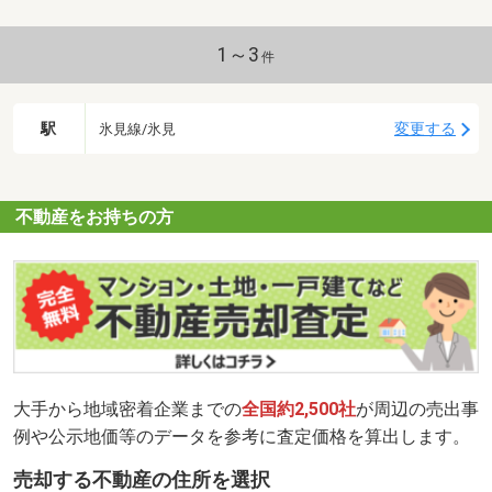
1～3
件
駅
変更する
氷見線/氷見
不動産をお持ちの方
大手から地域密着企業までの
全国約2,500社
が周辺の売出事
例や公示地価等のデータを参考に査定価格を算出します。
売却する不動産の住所を選択