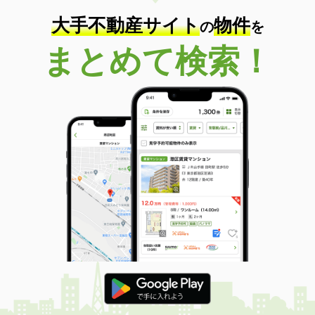
大手不動産サイト
物件
の
を
まとめて検索！