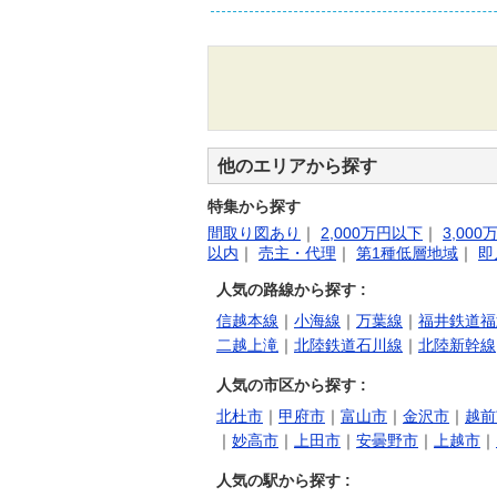
他のエリアから探す
特集から探す
間取り図あり
｜
2,000万円以下
｜
3,00
以内
｜
売主・代理
｜
第1種低層地域
｜
即
人気の路線から探す :
信越本線
｜
小海線
｜
万葉線
｜
福井鉄道福
二越上滝
｜
北陸鉄道石川線
｜
北陸新幹線
人気の市区から探す :
北杜市
｜
甲府市
｜
富山市
｜
金沢市
｜
越前
｜
妙高市
｜
上田市
｜
安曇野市
｜
上越市
｜
人気の駅から探す :