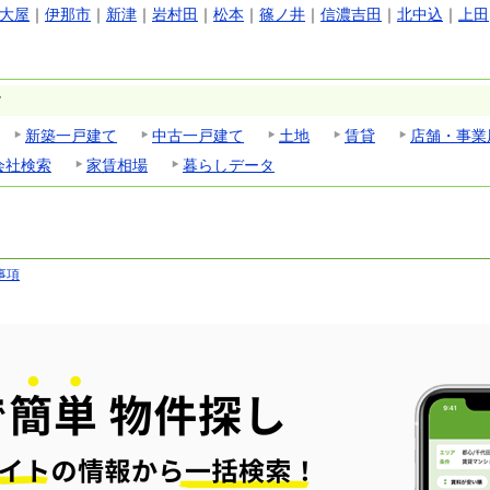
大屋
｜
伊那市
｜
新津
｜
岩村田
｜
松本
｜
篠ノ井
｜
信濃吉田
｜
北中込
｜
上田
す
新築一戸建て
中古一戸建て
土地
賃貸
店舗・事業
会社検索
家賃相場
暮らしデータ
事項