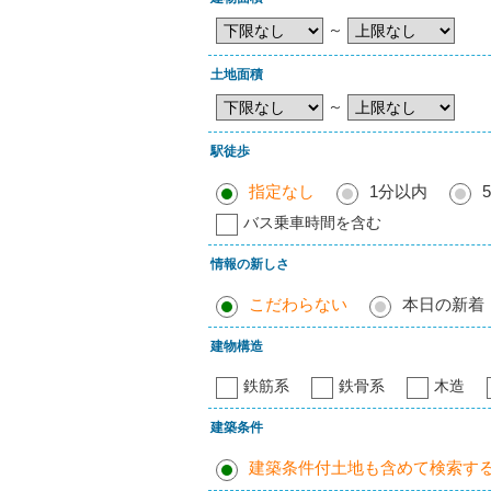
～
土地面積
～
駅徒歩
指定なし
1分以内
バス乗車時間を含む
情報の新しさ
こだわらない
本日の新着
建物構造
鉄筋系
鉄骨系
木造
建築条件
建築条件付土地も含めて検索す