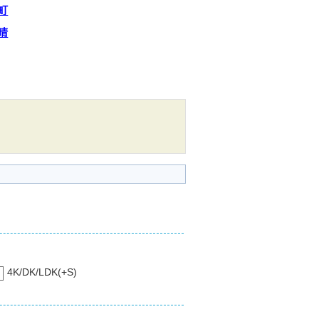
町
晴
4K/DK/LDK(+S)