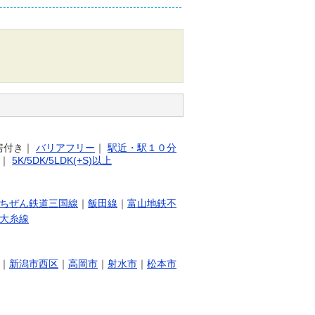
房付き
｜
バリアフリー
｜
駅近・駅１０分
｜
5K/5DK/5LDK(+S)以上
ちぜん鉄道三国線
｜
飯田線
｜
富山地鉄不
大糸線
｜
新潟市西区
｜
高岡市
｜
射水市
｜
松本市