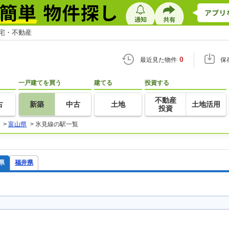
住宅・不動産
0
最近見た物件
保
一戸建てを買う
建てる
投資する
不動産
古
新築
中古
土地
土地活用
投資
>
富山県
>
氷見線の駅一覧
県
福井県