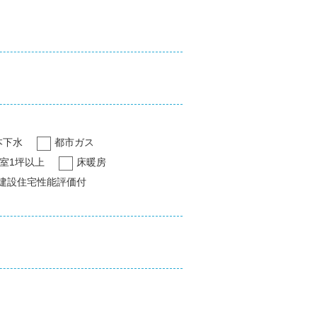
本下水
都市ガス
室1坪以上
床暖房
建設住宅性能評価付