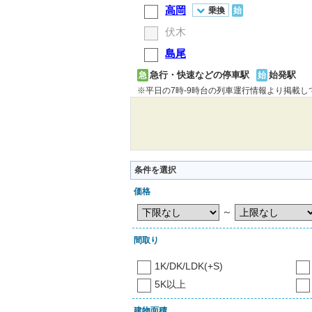
高岡
乗換
始
伏木
島尾
急行・快速などの停車駅
始発駅
急
始
※平日の7時-9時台の列車運行情報より掲載
条件を選択
価格
～
間取り
1K/DK/LDK(+S)
5K以上
建物面積