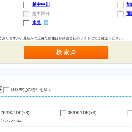
越中中川
能
越中国分
雨
氷見
始
しておりますが、最新かつ正確な情報は各鉄道会社のサイトにてご確認ください。
価格未定の物件を除く
2K/DK/LDK(+S)
3K/DK/LDK(+S)
ワンルーム