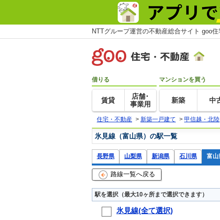
NTTグループ運営の不動産総合サイト goo
借りる
マンションを買う
店舗･
賃貸
新築
中
事業用
住宅・不動産
>
新築一戸建て
>
甲信越・北陸
氷見線（富山県）の駅一覧
長野県
山梨県
新潟県
石川県
富山
路線一覧へ戻る
駅を選択（最大10ヶ所まで選択できます）
氷見線(全て選択)