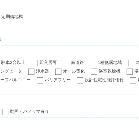
定期借地権
以上
駐車2台以上
即入居可
南道路
1種低層地域
キングヒータ
浄水器
オール電化
浴室乾燥機
浴
ルーフバルコニー
バリアフリー
設計住宅性能評価付
動画・パノラマ有り