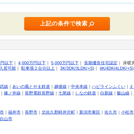
0万円以下
｜
4,000万円以下
｜
5,000万円以下
｜
長期優良住宅認定
｜
床暖
入居可能
｜
駐車場２台分以上
｜
3K/3DK/3LDK(+S)
｜
4K/4DK/4LDK(+S)
武線
｜
あいの風とやま鉄道
｜
越後線
｜
中央本線
｜
ハピラインふくい
｜
え
｜
篠ノ井線
｜
長野電鉄長野線
｜
七尾線
｜
しなの鉄道
｜
白新線
｜
飯山線
｜
市
｜
福井市
｜
長野市
｜
北佐久郡軽井沢町
｜
新潟市東区
｜
佐久市
｜
小松市
白山市