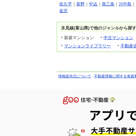
佐久平
｜
長野
｜
中込
｜
燕三条
｜
川中島
｜
金沢
氷見線(富山県)で他のジャンルから探
新築マンション
中古マンション
マンションライブラリー
不動産
情報提供元について
-
不動産情報に関する免責