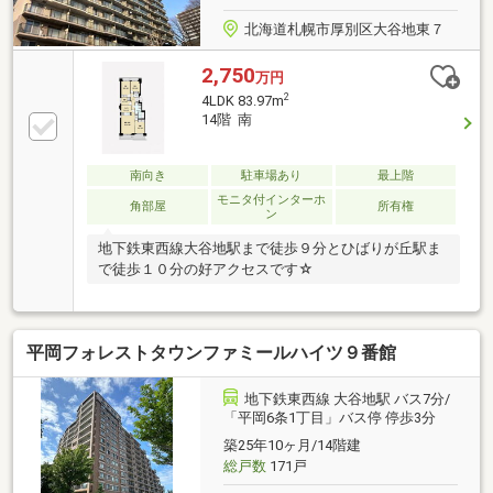
北海道札幌市厚別区大谷地東７
2,750
万円
2
4LDK 83.97m
14階 南
南向き
駐車場あり
最上階
モニタ付インターホ
角部屋
所有権
ン
地下鉄東西線大谷地駅まで徒歩９分とひばりが丘駅ま
で徒歩１０分の好アクセスです☆
平岡フォレストタウンファミールハイツ９番館
地下鉄東西線 大谷地駅 バス7分/
「平岡6条1丁目」バス停 停歩3分
築25年10ヶ月/14階建
総戸数
171戸