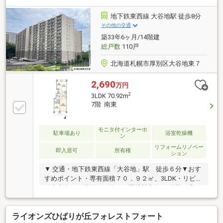
ションフロア貼替・木幅木交換・建具・玄関収納交
換・システムキッチン、洗面化粧台、洗浄便座付きト
地下鉄東西線 大谷地駅 徒歩8分
イレ、ユニットバス交換(浴室乾燥機付)・分電盤交
その他の交通
換・インナーサッシ交換・給湯器交換・暖房機交換
築33年6ヶ月/14階建
(LD)・照明器具・エアフープ(室内物干し竿)・コート
総戸数
110戸
掛け※本物件の棟にはエレベーターはございません。
北海道札幌市厚別区大谷地東７
2,690
万円
2
3LDK 70.92m
7階 南東
モニタ付インターホ
駐車場あり
浴室乾燥機
ン
リフォームリノベー
即入居可
所有権
ション
▼ 交通・地下鉄東西線「大谷地」駅 徒歩６分▼おす
すめポイント・専有面積７０．９２㎡、3LDK・リビン
グ南東向き７階住戸の為、日照眺望良好・給湯・暖
房：都市ガス・食器洗乾燥機、浴室換気乾燥暖房機、
追焚機能等、設備充実・モニター付きインターホン・
ライオンズひばりが丘フォレストフォート
ペット飼育可（細則有り）・トランクルーム有り・駐