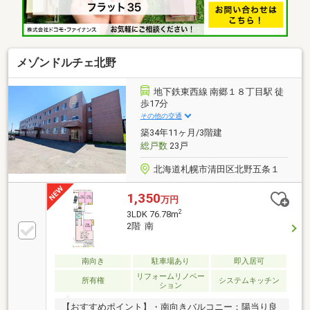
工！リフォーム内容(2023年施工)全室フローリング・
クロス貼替、キッチン・ユニットバス・洗面・トイレ
交換、建具・室内窓全箇所交換・ボイラー交換など
メゾンドルチェ北野
地下鉄東西線 南郷１８丁目駅 徒
歩17分
その他の交通
築34年11ヶ月/3階建
総戸数
23戸
北海道札幌市清田区北野五条１
1,350
万円
2
3LDK 76.78m
2階 南
南向き
駐車場あり
即入居可
リフォームリノベー
所有権
システムキッチン
ション
【おすすめポイント】・南向きバルコニー：陽当り良