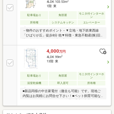
2
4LDK 103.53m
ステム・省エネタイプガス床暖房・給湯システム
1階 東
「Fact」・トランクルーム１F（無償）・屋内自転車置
き場（無償）・ペット飼育可能（飼育細則による制限
モニタ付インターホ
駐車場あり
角部屋
ン
有）教育施設・市立共栄小学校徒歩約１１分・・・約
所有権
システムキッチン
エレベーター
８６０ｍ・市立厚別南中学校約３分・・・約２３０ｍ
－物件のおすすめポイント－▼立地・地下鉄東西線
「ひばりが丘」徒歩8分 他▼特徴・東急不動産(株)旧分
譲・専有面積103.53平米の広々とした4LDK・階下への
生活音を気にせず過ごせる1階部分・ご家族が集うLDK
は約20.3帖、LD部分は2面採光を確保・会話が弾む対
4,000
万円
面式キッチン、食品庫・食器棚付・WIC等、全居室に
2
4LDK 99m
収納スペース有・和室約5.1帖がLDに隣接、一体利用
13階 東
も可能・トランクルーム有(無償)▼設備・食洗機／デ
ィスポーザー・手洗いカウンター付トイレ■ ご希望の
住まい探しをお手伝いします ━━━━━・・・物件の
モニタ付インターホ
駐車場あり
角部屋
ン
詳細・ご相談はお気軽にお問い合わせください。
浴室乾燥機
即入居可
所有権
■新品同様の中古家電付（撤去も可能）です。現地ご
内覧はお気軽にお問合せ下さい！■ペット飼育可能な
ファミリー向け４ＬＤＫ！■給湯、暖房は都市ガスセ
ントラル、キッチンはＩＨクッキングヒーターの仕様
となっております。■周辺はサイクリングロードまで