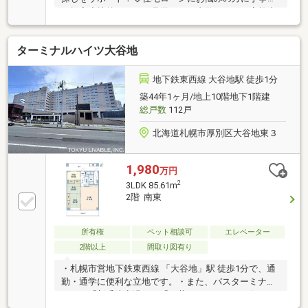
ご提案◇比較しながら見学できる内覧ツアーを実施中
◇ご希望に合う物件をまとめてご紹介します●物件特
徴！◎バス「平岡５条２丁目」停徒歩９分◎１階南西
ターミナルハイツ大谷地
向き４ＬＤＫで陽当たり・通風良好○令和８年７月下
旬リノベーション完成・システムキッチン・食洗機・
ユニットバス・洗面化粧台・トイレ・配管更新・建
地下鉄東西線 大谷地駅 徒歩1分
具・壁・床・天井等・ハウスクリーニング〇専有面積
築44年1ヶ月/地上10階地下1階建
９５㎡以上で広々とした間取り〇ガーデニング等が楽
総戸数
112戸
しめる専用庭付き〇ＷＩＣ付き〇ペット可（細則有）
〇トランクルーム有
北海道札幌市厚別区大谷地東３
1,980
万円
2
3LDK 85.61m
2階 南東
所有権
ペット相談可
エレベーター
2階以上
間取り図有り
・札幌市営地下鉄東西線 「大谷地」駅 徒歩1分で、通
勤・通学に便利な立地です。・また、バスターミナル
からは「新千歳空港」や「三井アウトレット」行きの
バスもあり通勤・通学はもちろん、お出かけの際にも