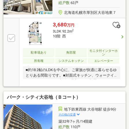
総戸数
63戸
北海道札幌市厚別区大谷地東７
3,680
万円
2
3LDK 92.2m
10階 西
モニタ付インターホ
駐車場あり
角部屋
ン
所有権
システムキッチン
エレベーター
■約18.2帖のLDKを中心に、ご家族が快適に暮らせるゆ
とりある間取りです。■対面式キッチン、ウォークイ
ンクローゼットなど収納も豊富で、お部屋をすっきり
とお使いいただけます。■宅配ボックス・トランクル
ームなど共用設備も充実。■ペット飼育可能（規約に
パーク・シティ大谷地（Ｂコート）
よる規制あり）【お取扱い店舗】イエステーション札
幌中央店直通TEL:011-221-0622
地下鉄東西線 大谷地駅 徒歩9分
その他の交通
築32年7ヶ月/14階建
総戸数
110戸