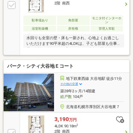
2階 南西
モニタ付インターホ
駐車場あり
角部屋
ン
浴室乾燥機
所有権
管理人常駐
水回りも全室の壁・床も一新され、心地よくお過ごし
いただけます90平米超の4LDKは、子ども部屋も仕事部
屋も余裕で確保できる広さです42平米超の開放的なバ
ルコニーは、家族の憩いや洗濯干しに重宝します南西
向きの明るいリビングで、夕方まで陽差しを感じなが
パーク・シティ大谷地Ｅコート
ら団らんを楽しめます2階のお部屋なので、階段での
スムーズな出入りや下階への配慮も安心です常駐管理
の行き届いた体制が、日々の安全で落ち着いた暮らし
地下鉄東西線 大谷地駅 徒歩11分
を支えますお部屋全体にゆとりがあり、家族それぞれ
その他の交通
が自分の時間を満喫できます
築28年2ヶ月/14階建
総戸数
104戸
北海道札幌市厚別区大谷地東７
3,190
万円
2
4LDK 90.18m
2階 南西