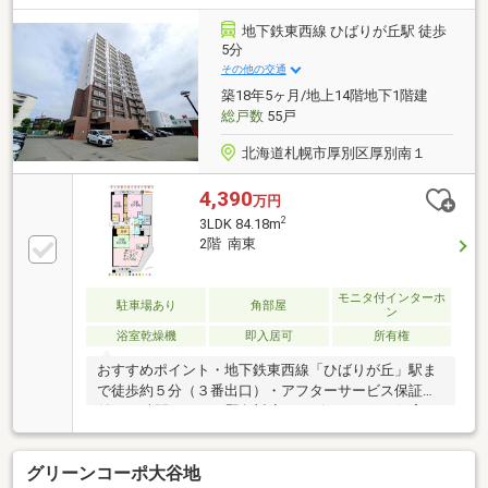
車場売主確保（６７番区画、月額：６，８００円）▼
リフォーム内容（２０２６年４月完了）・システムキ
地下鉄東西線 ひばりが丘駅 徒歩
ッチン交換・ユニットバス交換・トイレ交換・洗面化
5分
粧台交換・全室フローリング張替・全室クロス張替・
その他の交通
全室建具・玄関収納交換・給湯器交換・暖房機交換
築18年5ヶ月/地上14階地下1階建
（LD） 等
総戸数
55戸
北海道札幌市厚別区厚別南１
4,390
万円
2
3LDK 84.18m
2階 南東
モニタ付インターホ
駐車場あり
角部屋
ン
浴室乾燥機
即入居可
所有権
おすすめポイント・地下鉄東西線「ひばりが丘」駅ま
で徒歩約５分（３番出口）・アフターサービス保証
付・24時間３６５日緊急対応サービス・ペット飼育可
（1住戸2匹まで細則有）・オートロック：有・角部
屋・両面バルコニー・通風良好・トランクルーム：あ
グリーンコーポ大谷地
り（無償）・駐車場：あり（空き状況要確認）リノベ