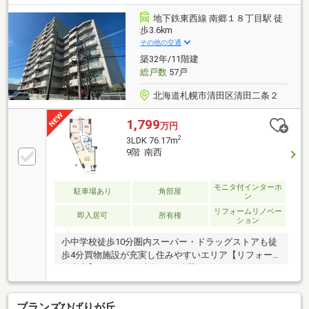
種によりますので、詳細は担当者までお問い合わせく
ださい○スーパーが徒歩約4分〇調理＋暖房＋給湯 都
地下鉄東西線 南郷１８丁目駅 徒
市ガス利用◎〇新耐震基準建物【学校】小学校・・・
歩3.6km
北野台小学校中学校・・・北野台中学校物件の詳細・
その他の交通
ご相談はお気軽にお問い合わせください
築32年/11階建
総戸数
57戸
北海道札幌市清田区清田二条２
1,799
万円
2
3LDK 76.17m
9階 南西
モニタ付インターホ
駐車場あり
角部屋
ン
リフォームリノベー
即入居可
所有権
ション
小中学校徒歩10分圏内スーパー・ドラッグストアも徒
歩4分買物施設が充実し住みやすいエリア【リフォー
ム内容】・キッチン交換（食洗器付き）・ユニットバ
ス交換（浴室暖房換気乾燥機付き）・洗面化粧台交
換・トイレ交換・和室から洋室に変更・全建具交換・
ブランズひばりが丘
全内窓交換・TVアンテナ増設・エアコン電源追加（洋