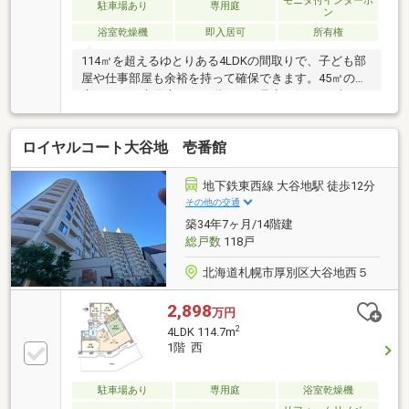
モニタ付インターホ
駐車場あり
専用庭
ン
浴室乾燥機
即入居可
所有権
114㎡を超えるゆとりある4LDKの間取りで、子ども部
屋や仕事部屋も余裕を持って確保できます。45㎡の
広々とした専用庭では、階下への足音を気にせず、1
階ならではの開放感を楽しめます。2025年12月にキッ
チン・浴室・トイレの水回りと、壁・床の全室リフォ
ロイヤルコート大谷地 壱番館
ームが完了しています。南西向きの明るい住まいで、
お引越し後すぐに綺麗な室内で暮らしを始めることが
できます。※お問い合わせは見学予約から！
地下鉄東西線 大谷地駅 徒歩12分
その他の交通
築34年7ヶ月/14階建
総戸数
118戸
北海道札幌市厚別区大谷地西５
2,898
万円
2
4LDK 114.7m
1階 西
駐車場あり
専用庭
浴室乾燥機