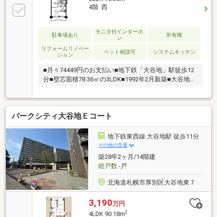
年12月にリフォーム済・システムキッチン交換（食洗
4階 西
器付）・洗面台交換、トイレ（温水洗浄便座付）交
換・浴室交換（浴室乾燥機付）・クロス、フローリン
グ張替（洋室はカーペット）・エアコン新設（冷暖
モニタ付インターホ
駐車場あり
所有権
ン
房）暮らしやすさがつまった理想の住まいをぜひ現地
リフォームリノベー
でご体感くださ…
ペット相談可
システムキッチン
ション
■月々74449円のお支払い■地下鉄「大谷地」駅徒歩12
分■壁芯面積78.36㎡の3LDK■1992年2月新築■大谷地東
小学校徒歩8分■厚別南中学校徒歩17分■弊社売主物件
の為諸費用が抑えられます！◆リフォーム内容(2026
年6月完成) ◆・キッチン交換＆食器棚新設・ユニット
パークシティ大谷地Ｅコート
バス交換・洗面化粧台交換・トイレ交換・カーテン＆
照明取付・全室フローリング貼替・全室クロス貼替・
建具交換・内窓交換・ガスファンコンベクター交換・
地下鉄東西線 大谷地駅 徒歩11分
給水給湯配管交換・和室→洋室化・ブレーカー交換・
その他の交通
ロールスクリーン取付・シューズクローゼット交換
築28年2ヶ月/14階建
総戸数
-戸
北海道札幌市厚別区大谷地東７
3,190
万円
2
4LDK 90.18m