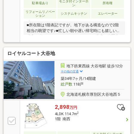
モニタ付インターホ
駐車場あり
所有権
ン
リフォームリノベー
システムキッチン
エレベーター
ション
■所在階は1階表記ですが、地下がある構造なので2階
相当の眺望です♪■忙しい朝や遅い帰宅時にも嬉しい駅
徒歩12分■スーパーやドラッグストアが徒歩10分圏内
に揃う充実の住環境■たっぷりの陽光と心地よい風が
舞い込む住まい■家族団らんの時間も増えそうなくつ
ロイヤルコート大谷地
ろぎのＬＤＫ■大容量の収納スペースで住空間もスッ
キリ広々■ウォークインクロゼットのある住まいで収
納上手な生活■来客駐車場有！■宅配ボックス有！■地
地下鉄東西線 大谷地駅 徒歩12分
下には無償のトランクルームがあります◎
その他の交通
築34年7ヶ月/14階建
総戸数
118戸
北海道札幌市厚別区大谷地西５
2,898
万円
2
4LDK 114.7m
1階 南西