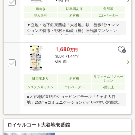
南向き
駐車場あり
角部屋
即入居可
所有権
エレベーター
▼立地・地下鉄東西線「大谷地」駅 徒歩2分▼マン
ションの特徴・野村不動産（株）旧分譲マンション・
昭和60年7月築▼お部屋の特徴・専有面積：92.40平米
（約27.95坪）・バルコニー面積：10.87平米（約3.28
坪）・南向きリビング・ダイニングは明るく風通し良
1,680
万円
好・落ち着いた雰囲気の和室・片付けやすさに配慮し
2
3LDK 71.44m
た全居室収納付き・隣接住戸が少なくプライバシー性
6階 西
の高い角部屋・都市ガスによる給湯暖房▼リフォーム
履歴▼2011年12月実施・ユニットバス交換・トイレ交
換・リビングフローリング張替・洋室クッションフロ
リフォームリノベー
駐車場あり
所有権
ション
ア張替▼2017年5月実施・畳表替え
システムキッチン
エレベーター
2階以上
●大谷地駅直結のショッピングモール「キャポ大谷
地」253ｍ●コミュニケーションがとりやすい対面式カ
ウンターキッチン●リビングはエアコン付●都市ガスセ
ントラル暖房給湯TESシステム〔修繕履歴〕●2020年
(令和2年) ◇ウォシュレット付トイレ交換済●時期不
ロイヤルコート大谷地壱番館
詳 ◇ユニットバス交換 ◇LD・ホール床フローリン
グ貼替え ◇壁・クロス貼替え ◇シャンプードレッ