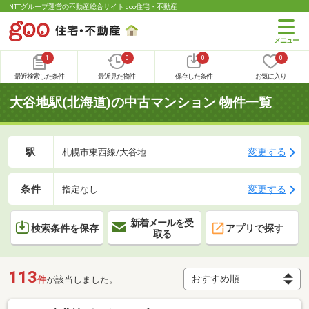
NTTグループ運営の不動産総合サイト goo住宅・不動産
1
0
0
0
最近検索した条件
最近見た物件
保存した条件
お気に入り
大谷地駅(北海道)の中古マンション 物件一覧
駅
変更する
札幌市東西線/大谷地
条件
変更する
指定なし
新着メールを受
検索条件を保存
アプリで探す
取る
113
件
が該当しました。