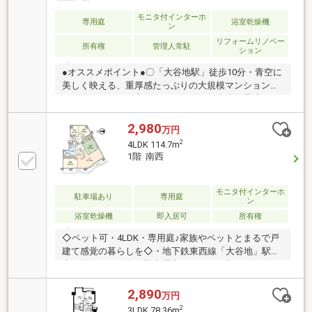
モニタ付インターホ
専用庭
浴室乾燥機
ン
リフォームリノベー
所有権
管理人常駐
ション
●オススメポイント●〇「大谷地駅」徒歩10分・青空に
美しく映える、重厚感たっぷりの大規模マンションで
す！〇キッチンに立ちながらリビング全体を見渡せる
開放的なレイアウトです！お料理中もリビングにいる
お子様と会話を楽しめます〇リビングに隣接した和室
2,980
万円
は、お子様の遊び場やお昼寝スペースとしても大活躍
2
4LDK 114.7m
します！〇大きな窓から温かな光がたっぷりと差し込
1階 南西
む、開放感あふれるリビングです！どんな家具を置い
てもオシャレに決まります！〇ペット飼育可能（※規
約有）です！愛するペットと一緒に暮らせます♪〇
モニタ付インターホ
駐車場あり
専用庭
ン
広々とした空間で、家族みんなが思い思いのリラック
浴室乾燥機
即入居可
所有権
スタイムを過ごせます♪お気軽にお問合せくださいま
せ♪
◇ペット可・4LDK・専用庭♪家族やペットとまるで戸
建て感覚の暮らしを◇・地下鉄東西線「大谷地」駅徒
歩12分・114.70㎡・駐車場空きあり（月額11、000
円）・和室（約8帖）あり・全居室にたっぷり収納あ
り・犬、猫成長時の体高50cm以下、合計2頭まで・約
2,890
万円
45㎡の専用庭（月額800円）≪リフォーム内容≫令和7
2
3LDK 78.36m