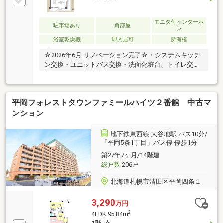
モニタ付インターホ
駐車場あり
角部屋
ン
浴室乾燥機
即入居可
所有権
☆2026年6月 リノベーション完了☆・システムキッチ
ン交換・ユニットバス交換・洗面化粧台、トイレ交
換・クロス、床材張替～オススメポイント～▽住んで
からも安心のアフターサービス保証付き◎▽ファミリ
ークローゼット＋全居室収納付きでお部屋スッキリ
平岡フォレストタウンファミールハイツ２番館 中古マ
♪▽スーパーまで徒歩10分圏内※駐車場：空き状況は管
理会社に要確認～周辺環境～・キャポ大谷地まで 徒歩
ンション
10分・ツルハドラッグ厚別南中央店まで 徒歩9分・フ
ァミリーマート札幌厚別南3丁目店まで 徒歩7分・札幌
地下鉄東西線 大谷地駅 バス10分/
市立共栄小学校まで 徒歩16分・札幌市立厚別南中学校
「平岡5条1丁目」バス停 停歩1分
まで 徒歩7分
築27年7ヶ月/14階建
総戸数
206戸
北海道札幌市清田区平岡四条１
3,290
万円
2
4LDK 95.84m
1階 南