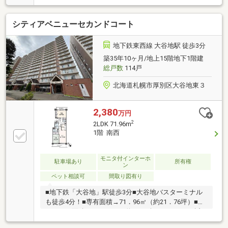
く特等席に。水回りを一新し、全室の壁や床も綺麗に
整うため、気持ちよく入居を迎えられます。81平米超
シティアベニューセカンドコート
の3LDKは、子ども部屋やリモートワークのスペースも
ゆとりを持って確保可能。独立性の高い部屋の配置
で、家族それぞれのプライベートな時間も大切にでき
地下鉄東西線 大谷地駅 徒歩3分
ます。きれいに生まれ変わる住空間で、毎日の料理や
築35年10ヶ月/地上15階地下1階建
入浴がさらに楽しみになる住まいです。
総戸数
114戸
北海道札幌市厚別区大谷地東３
2,380
万円
2
2LDK 71.96m
1階 南西
モニタ付インターホ
駐車場あり
所有権
ン
ペット相談可
間取り図有り
■地下鉄「大谷地」駅徒歩3分■大谷地バスターミナル
も徒歩4分！■専有面積→71．96㎡（約21．76坪）■バ
ルコニー面積→12．03㎡（約3．63坪）■2ＬＤＫ■近
くに商業施設・コンビニ・スーパー・ドラッグストア