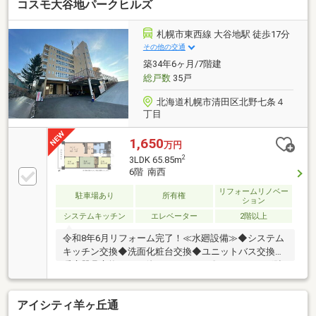
コスモ大谷地パークヒルズ
札幌市東西線 大谷地駅 徒歩17分
その他の交通
築34年6ヶ月/7階建
総戸数
35戸
北海道札幌市清田区北野七条４
丁目
1,650
万円
2
3LDK 65.85m
6階 南西
リフォームリノベー
駐車場あり
所有権
ション
システムキッチン
エレベーター
2階以上
令和8年6月リフォーム完了！≪水廻設備≫◆システム
キッチン交換◆洗面化粧台交換◆ユニットバス交換◆
暖房器具交換≪その他リフォーム≫〇フローリング貼
替〇クロス室貼替〇クッションフロア貼替〇ソフト巾
木貼り〇キッチンパネル貼替〇洗濯パン交換 等▼お
アイシティ羊ヶ丘通
すすめポイント▼〇駐車2台以上可 ※空き状況と車