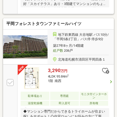
好「スカイテラス」あり・3階建てマンションのちょ
うどよい２階部分・敷地内駐車場：あり（要確認）２
台目要確認・トランクルーム・駐輪場：あり・来客駐
車場：あり・給湯・暖房：ＬＰＧ・地下鉄東西線「南
平岡フォレストタウンファミールハイツ
郷１８丁目」駅まで徒歩約１７分【リフォーム内
容】・洗面化粧台・トイレ・浴室・キッチン・フロー
リング・サッシ新品※エレベーター：なしエレベータ
地下鉄東西線 大谷地駅 バス10分/
ーがないからこそ、毎日がちょっとしたワークアウ
「平岡5条2丁目」バス停 停歩9分
ト。 階段の一歩一歩が、将来の健康への貯金に
築27年8ヶ月/14階建
総戸数
206戸
北海道札幌市清田区平岡四条１
3,290
万円
2
4LDK 95.84m
1階 南西
モニタ付インターホ
駐車場あり
専用庭
ン
浴室乾燥機
即入居可
所有権
◆マンション専門だからできるトライホームが住まい
探しをサポート！◇住宅ローンにお悩みの方に丁寧に