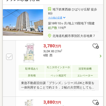
室）・床フローリング張替え・全室クロス張替え・ス
イッチコンセント交換・分電盤交換・ダウンライト交
地下鉄東西線 ひばりが丘駅 徒歩
換・洗濯機水栓交換・洗濯機パン交換
8分
その他の交通
築18年10ヶ月/地上15階地下1階建
総戸数
119戸
北海道札幌市厚別区大谷地東７
3,780
万円
2
3LDK 83.27m
6階 西
モニタ付インターホ
駐車場あり
浴室乾燥機
ン
所有権
ペット相談可
エレベーター
東急不動産旧分譲「ブランズ」シリーズLDKと和室を
一体利用することで約２５．２帖の大空間としても活
用可能６階西向きにつき午後からの陽当たり良好、開
放感ある住空間が魅力です。－主要設備等－・ディス
ポーザー・直結加圧給水方式・高速ブロードバンド対
3,880
万円
応（管理費込）・２４時間熱交換型セントラル換気シ