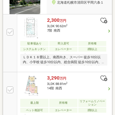
北海道札幌市清田区平岡六条１
2,300
万円
2
3LDK 90.62m
7階 南西
駐車場あり
即入居可
所有権
システムキッチン
エレベーター
2階以上
ＬＤＫ１８畳以上、南西向き、スーパー 徒歩10分以
内、小学校 徒歩10分以内、総合病院 徒歩10分以内、
バリアフリー、即引渡可、山が見える、市街地が近
い、システムキッチン、陽当り良好、閑静な住宅地、
和室、高層階、シャワー付洗面化粧台、対面式キッチ
3,290
万円
ン、ワイドバルコニー、自走式駐車場、浴室１坪以
2
3LDK 88.81m
上、南面バルコニー、緑豊かな住宅地、都市近郊、全
14階 南西
居室６畳以上、平坦地、エレベーター、宅配ボック
ス、駐輪場
リフォームリノベー
最上階
所有権
ション
ペット相談可
エレベーター
2階以上