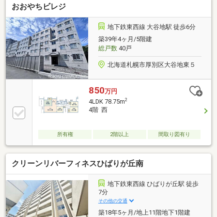
おおやちビレジ
地下鉄東西線 大谷地駅 徒歩6分
築39年4ヶ月/5階建
総戸数
40戸
北海道札幌市厚別区大谷地東５
850
万円
2
4LDK 78.75m
4階 西
所有権
2階以上
間取り図有り
クリーンリバーフィネスひばりが丘南
地下鉄東西線 ひばりが丘駅 徒歩
7分
その他の交通
築18年5ヶ月/地上11階地下1階建