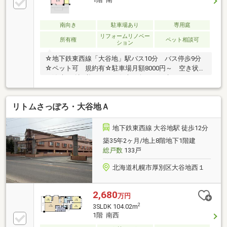
南向き
駐車場あり
専用庭
リフォームリノベー
所有権
ペット相談可
ション
☆地下鉄東西線「大谷地」駅バス10分 バス停歩9分
☆ペット可 規約有☆駐車場月額8000円～ 空き状況
は随時要確認必要です。☆南西向き 戸建のような
広々とした専用庭付き♪
リトムさっぽろ・大谷地Ａ
地下鉄東西線 大谷地駅 徒歩12分
築35年2ヶ月/地上8階地下1階建
総戸数
133戸
北海道札幌市厚別区大谷地西１
2,680
万円
2
3SLDK 104.02m
1階 南西