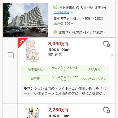
ーション内容・新規交換：システムキッチン・ユニッ
トバス・洗面化粧台・トイレ・新規貼替：クロス全
地下鉄東西線 大谷地駅 徒歩1分
室・床材・畳表替・襖貼替・新規取付：食洗機・ハウ
その他の交通
スクリーニング
築41年7ヶ月/地上14階地下2階建
総戸数
209戸
北海道札幌市厚別区大谷地東４
3,090
万円
2
4LDK 81.99m
9階 南東
モニタ付インターホ
駐車場あり
即入居可
ン
リフォームリノベー
所有権
システムキッチン
ション
◆マンション専門のトライホームが住まい探しをサポ
ート！◇住宅ローンにお悩みの方に丁寧にご提案◇比
較しながら見学できる内覧ツアーを実施中◇ご希望に
合う物件をまとめてご紹介します●物件特徴！◎地下
鉄「大谷地」駅徒歩１分の好立地◎９階南東向き４Ｌ
2,280
万円
ＤＫで陽当たり・通風・眺望良好○令和８年７月リノ
2
4LDK 81.81m