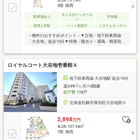
3LDK 73.73m
5階 南西
モニタ付インターホ
駐車場あり
所有権
ン
管理人常駐
ペット相談可
システムキッチン
－物件のおすすめポイント－▼立地・地下鉄東西線
「大谷地」徒歩10分▼特徴・陽当り・通風・眺望良
好・LD含む3室がバルコニーに面する間取り・ご家族
が集うLDKは15.2帖・お料理中も会話を楽しめる対面
式キッチン・各洋室・廊下に収納スペース有・全戸分
ロイヤルコート大谷地壱番館Ａ
トランクルーム無償で利用可能・ペット飼育可能(細則
有)▼設備・食洗機・温水洗浄便座・TVモニター付イ
ンターホン▼周辺環境・馬場公園 徒歩7分(約560m)・
地下鉄東西線 大谷地駅 徒歩10分
サツドラ大谷地東店 徒歩8分(約580m)■ ご希望の住ま
築34年7ヶ月/14階建
い探しをお手伝いします ━━━━━・・・物件の詳
総戸数
118戸
細・ご相談はお気軽にお問い合わせください。
北海道札幌市厚別区大谷地西５
2,898
万円
2
4LDK 107.54m
1階 南西