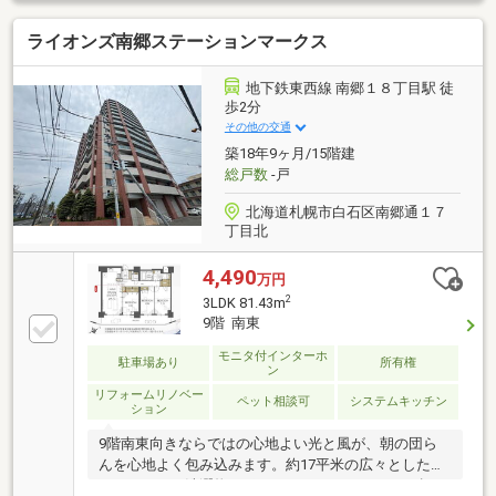
利便性が高いのが特徴です。・昭和57年8月築のマン
ライオンズ南郷ステーションマークス
ションです。・85.61m2の3ＬＤＫ《リビングメッセー
ジ》・CAPO大谷地 （約80ｍ）・ローソン札幌大
谷地店（約70ｍ）・北洋銀行大谷地支店（約80ｍ）・
地下鉄東西線 南郷１８丁目駅 徒
北海道銀行大谷地支店（約170ｍ）等徒歩概ね3分圏内
歩2分
に生活利便施設が充実しております。
その他の交通
築18年9ヶ月/15階建
総戸数
-戸
北海道札幌市白石区南郷通１７
丁目北
4,490
万円
2
3LDK 81.43m
9階 南東
モニタ付インターホ
駐車場あり
所有権
ン
リフォームリノベー
ペット相談可
システムキッチン
ション
9階南東向きならではの心地よい光と風が、朝の団ら
んを心地よく包み込みます。約17平米の広々としたバ
ルコニーは、洗濯物を干すだけでなく、ほっと一息つ