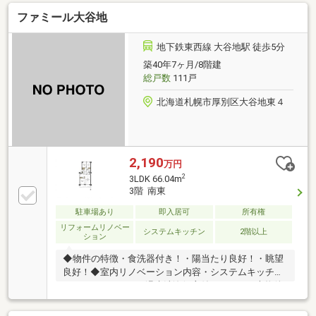
有
ファミール大谷地
地下鉄東西線 大谷地駅 徒歩5分
築40年7ヶ月/8階建
総戸数
111戸
北海道札幌市厚別区大谷地東４
2,190
万円
2
3LDK 66.04m
3階 南東
駐車場あり
即入居可
所有権
リフォームリノベー
システムキッチン
2階以上
ション
◆物件の特徴・食洗器付き！・陽当たり良好！・眺望
良好！◆室内リノベーション内容・システムキッチ
ン・ユニットバス・温水洗浄便座付トイレetc※本物件
はインテリックスの内装物件ではございません。