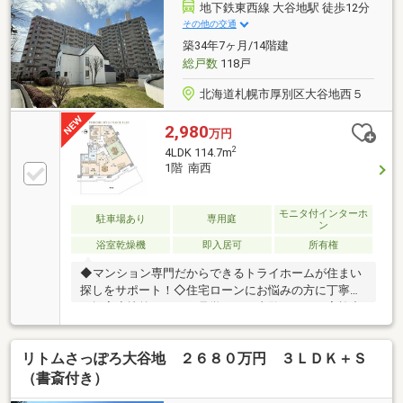
サー交換 ◇キッチン混合栓交換 ◇ガスコンロ交換
地下鉄東西線 大谷地駅 徒歩12分
●敷地内プレイロット●季節用品やタイヤ保管に便利な
その他の交通
屋外トランクルーム付※当フロアはエレベーターが停
築34年7ヶ月/14階建
止しません(停止階：1階・5階・8階・11階)※現状有姿
総戸数
118戸
での引渡しとなります
北海道札幌市厚別区大谷地西５
2,980
万円
2
4LDK 114.7m
1階 南西
モニタ付インターホ
駐車場あり
専用庭
ン
浴室乾燥機
即入居可
所有権
◆マンション専門だからできるトライホームが住まい
探しをサポート！◇住宅ローンにお悩みの方に丁寧に
ご提案◇比較しながら見学できる内覧ツアーを実施中
◇ご希望に合う物件をまとめてご紹介します●物件特
徴！◎地下鉄「大谷地」駅徒歩１２分◎１階南西向き
リトムさっぽろ大谷地 ２６８０万円 ３ＬＤＫ＋Ｓ
４ＬＤＫで専用庭付き○令和７年１２月リフォーム完
成・システムキッチン・食洗機・ユニットバス・浴室
（書斎付き）
乾燥機・洗面化粧台・トイレ・エアコン・照明・建