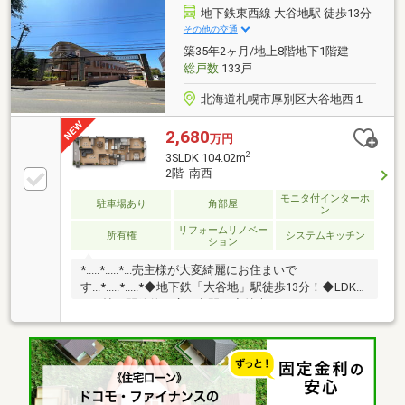
具・床・壁・天井等○対面キッチンで食洗機付き○約２
地下鉄東西線 大谷地駅 徒歩13分
２．６帖の広々としたLDK○リビングにエアコン付き○
その他の交通
都市ガスで経済的○ペット飼育可能（２匹まで）○敷地
築35年2ヶ月/地上8階地下1階建
内駐車場使用可能
総戸数
133戸
北海道札幌市厚別区大谷地西１
2,680
万円
2
3SLDK 104.02m
2階 南西
モニタ付インターホ
駐車場あり
角部屋
ン
リフォームリノベー
所有権
システムキッチン
ション
*.....*.....*...売主様が大変綺麗にお住まいで
す...*.....*.....*◆地下鉄「大谷地」駅徒歩13分！◆LDKは
20.3帖の開放的な広々空間！◆特大ウォークイン、パ
ントリー、玄関クロークなど収納豊富！◆暖房は灯
油、給湯は都市ガスで経済的♪◆駐車2台以上可能！来
客駐車場も多数！◆カーテン・照明・エアコン・カッ
プボード付き！◆角部屋で日当りや風通し◎◆リノベ
ーションはデザイン性の高いジョンソンホームズ旧施