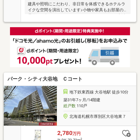
建具や照明にこだわり、非日常を体感できるホテルラ
イクな空間を演出しています♪小物や家具もお部屋の
雰囲気に合わせたものをセレクトしているため、生活
のイメージがしやすい物件です。（家具は販売対象外
です。）◆ペット飼育可（規約による制限あり）◆令
和8年4月内装リノベーション完成・フローリング貼
替 ・クロス貼替 ・トイレ交換 ・浴室交換 ・洗
面化粧台交換・キッチン交換 ・カップボード新
設 ・CF張替 ・建具交換 ・照明交換・和室を洋室
に変更、デコ窓新設、押入をクローゼットに変更・リ
ビング横洋室にWIC新設 ・ボイラー交換 ・パネル
ヒーター交換
パーク・シティ大谷地 Ｃコート
地下鉄東西線 大谷地駅 徒歩10分
築31年7ヶ月/14階建
総戸数
110戸
北海道札幌市厚別区大谷地東７
2,780
万円
2