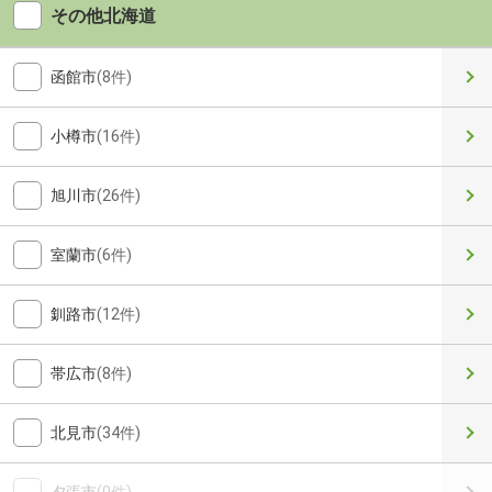
その他北海道
函館市
(8件)
小樽市
(16件)
旭川市
(26件)
室蘭市
(6件)
釧路市
(12件)
帯広市
(8件)
北見市
(34件)