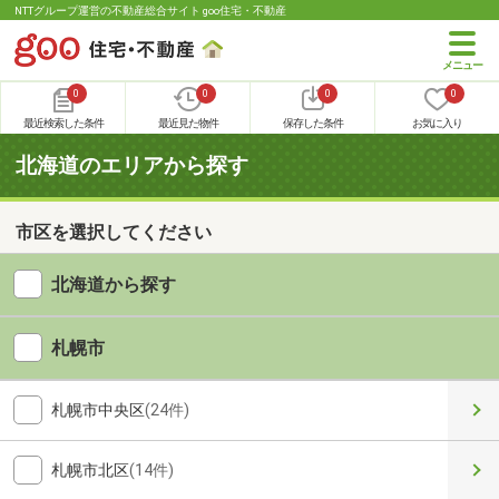
NTTグループ運営の不動産総合サイト goo住宅・不動産
0
0
0
0
最近検索した条件
最近見た物件
保存した条件
お気に入り
北海道のエリアから探す
市区を選択してください
北海道から探す
札幌市
札幌市中央区
(24件)
札幌市北区
(14件)