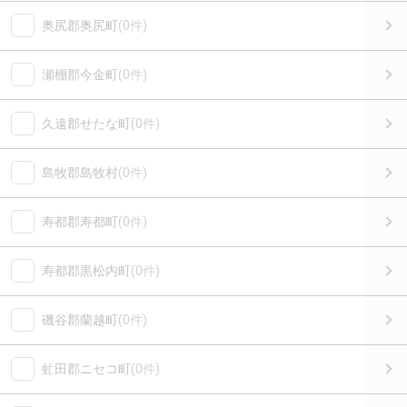
奥尻郡奥尻町
(0件)
瀬棚郡今金町
(0件)
久遠郡せたな町
(0件)
島牧郡島牧村
(0件)
寿都郡寿都町
(0件)
寿都郡黒松内町
(0件)
磯谷郡蘭越町
(0件)
虻田郡ニセコ町
(0件)