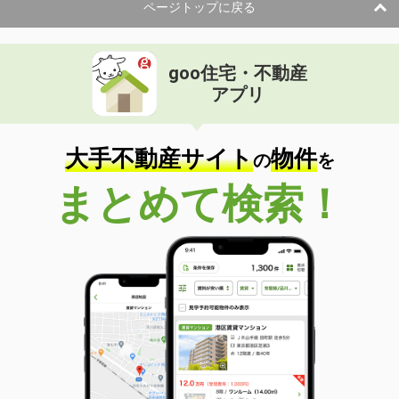
ページトップに戻る
goo住宅・不動産
アプリ
大手不動産サイト
物件
の
を
まとめて検索！